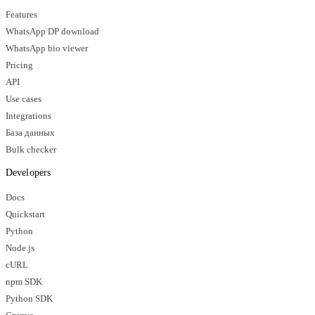
Features
WhatsApp DP download
WhatsApp bio viewer
Pricing
API
Use cases
Integrations
База данных
Bulk checker
Developers
Docs
Quickstart
Python
Node.js
cURL
npm SDK
Python SDK