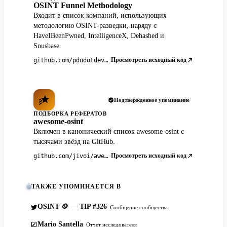
OSINT Funnel Methodology
Входит в список компаний, использующих
методологию OSINT-разведки, наряду с
HaveIBeenPwned, IntelligenceX, Dehashed и
Snusbase.
Просмотреть исходный код
github.com/pdudotdev/ofm
Подтвержденное упоминание
ПОДБОРКА РЕФЕРАТОВ
awesome-osint
Включен в канонический список awesome-osint с
тысячами звёзд на GitHub.
Просмотреть исходный код
github.com/jivoi/awesome-osint
ТАКЖЕ УПОМИНАЕТСЯ В
OSINT 🪙 — TIP #326
Сообщение сообщества
Mario Santella
Отчет исследователя