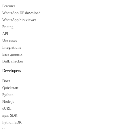
Features
WhatsApp DP download
WhatsApp bio viewer
Pricing
API
Use cases
Integrations
База данных
Bulk checker
Developers
Docs
Quickstart
Python
Node.js
cURL
npm SDK
Python SDK