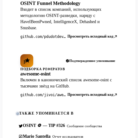
OSINT Funnel Methodology
Входит в список компаний, использующих
методологию OSINT-разведки, наряду с
HaveIBeenPwned, IntelligenceX, Dehashed и
Snusbase.
Просмотреть исходный код
github.com/pdudotdev/ofm
Подтвержденное упоминание
ПОДБОРКА РЕФЕРАТОВ
awesome-osint
Включен в канонический список awesome-osint с
тысячами звёзд на GitHub.
Просмотреть исходный код
github.com/jivoi/awesome-osint
ТАКЖЕ УПОМИНАЕТСЯ В
OSINT 🪙 — TIP #326
Сообщение сообщества
Mario Santella
Отчет исследователя