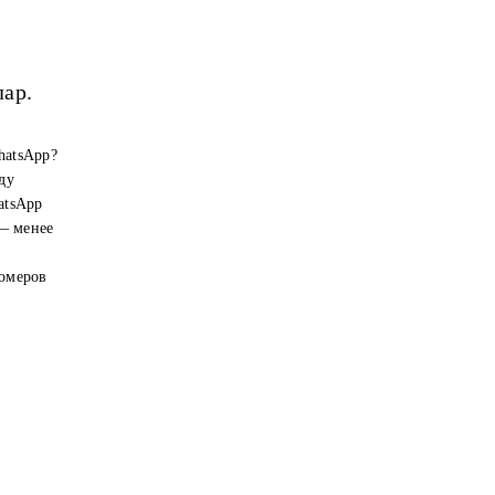
лар.
hatsApp?
ду
atsApp
 — менее
номеров