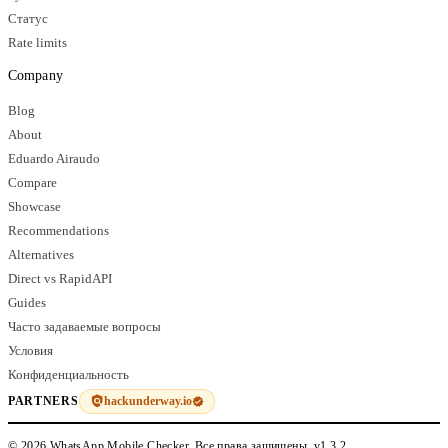
Статус
Rate limits
Company
Blog
About
Eduardo Airaudo
Compare
Showcase
Recommendations
Alternatives
Direct vs RapidAPI
Guides
Часто задаваемые вопросы
Условия
Конфиденциальность
hackunderway.io
PARTNERS
© 2026 WhatsApp Mobile Checker. Все права защищены.
v1.3.2