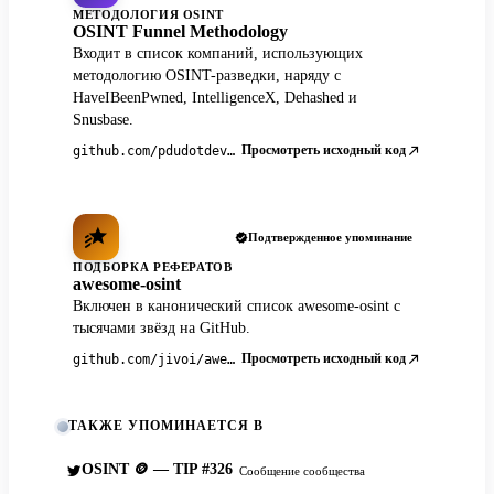
МЕТОДОЛОГИЯ OSINT
OSINT Funnel Methodology
Входит в список компаний, использующих
методологию OSINT-разведки, наряду с
HaveIBeenPwned, IntelligenceX, Dehashed и
Snusbase.
Просмотреть исходный код
github.com/pdudotdev/ofm
Подтвержденное упоминание
ПОДБОРКА РЕФЕРАТОВ
awesome-osint
Включен в канонический список awesome-osint с
тысячами звёзд на GitHub.
Просмотреть исходный код
github.com/jivoi/awesome-osint
ТАКЖЕ УПОМИНАЕТСЯ В
OSINT 🪙 — TIP #326
Сообщение сообщества