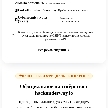
Mario Santella
Отчет исследователя
LinkedIn Pulse · Varshney
Профессиональная статья
Cybersecurity-Notes
Заметки по
(3ls3if)
пентестированию
Кроме того, здесь собраны десятки сообщений от сообщества,
руководств и заметок по OSINT-пентестингу, в которых
упоминается API.
Все рекомендации
НАШ ПЕРВЫЙ ОФИЦИАЛЬНЫЙ ПАРТНЁР
Официальное партнёрство с
hackunderway.io
Проверенный альянс двух OSINT-платформ,
созданный для того, чтобы исследователи могли