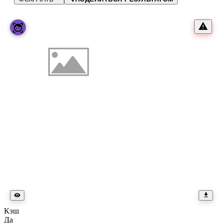
Кэш
Да