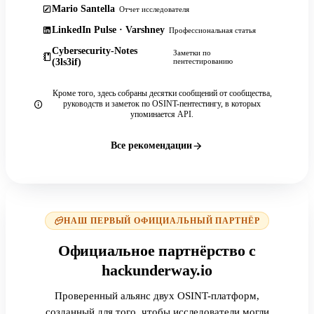
Mario Santella
Отчет исследователя
LinkedIn Pulse · Varshney
Профессиональная статья
Cybersecurity-Notes
Заметки по
(3ls3if)
пентестированию
Кроме того, здесь собраны десятки сообщений от сообщества,
руководств и заметок по OSINT-пентестингу, в которых
упоминается API.
Все рекомендации
НАШ ПЕРВЫЙ ОФИЦИАЛЬНЫЙ ПАРТНЁР
Официальное партнёрство с
hackunderway.io
Проверенный альянс двух OSINT-платформ,
созданный для того, чтобы исследователи могли