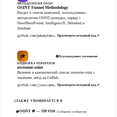
МЕТОДОЛОГИЯ OSINT
OSINT Funnel Methodology
Входит в список компаний, использующих
методологию OSINT-разведки, наряду с
HaveIBeenPwned, IntelligenceX, Dehashed и
Snusbase.
Просмотреть исходный код
github.com/pdudotdev/ofm
Подтвержденное упоминание
ПОДБОРКА РЕФЕРАТОВ
awesome-osint
Включен в канонический список awesome-osint с
тысячами звёзд на GitHub.
Просмотреть исходный код
github.com/jivoi/awesome-osint
ТАКЖЕ УПОМИНАЕТСЯ В
OSINT 🪙 — TIP #326
Сообщение сообщества