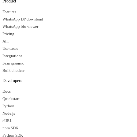
Product
Features
WhatsApp DP download
WhatsApp bio viewer
Pricing
API
Use cases
Integrations
База данных
Bulk checker
Developers
Docs
Quickstart
Python
Node.js
cURL
npm SDK
Python SDK