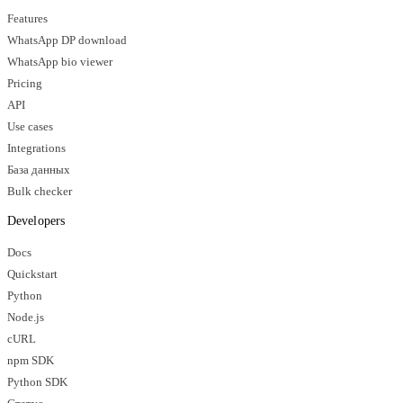
Features
WhatsApp DP download
WhatsApp bio viewer
Pricing
API
Use cases
Integrations
База данных
Bulk checker
Developers
Docs
Quickstart
Python
Node.js
cURL
npm SDK
Python SDK