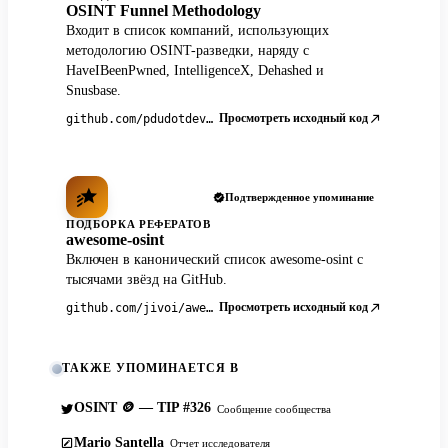
OSINT Funnel Methodology
Входит в список компаний, использующих
методологию OSINT-разведки, наряду с
HaveIBeenPwned, IntelligenceX, Dehashed и
Snusbase.
Просмотреть исходный код
github.com/pdudotdev/ofm
Подтвержденное упоминание
ПОДБОРКА РЕФЕРАТОВ
awesome-osint
Включен в канонический список awesome-osint с
тысячами звёзд на GitHub.
Просмотреть исходный код
github.com/jivoi/awesome-osint
ТАКЖЕ УПОМИНАЕТСЯ В
OSINT 🪙 — TIP #326
Сообщение сообщества
Mario Santella
Отчет исследователя