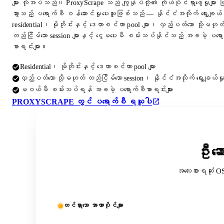
များ လိုအပ်သည်။ ProxyScrape သည် ကျွန်ုပ်တို့၏ ကိုယ်ပိုင်ရှာဖွေမှုများ 
သွားသည့် ပရောက်စီ ဝန်ဆောင်မှုပေးသူဖြစ်သည် — နိုင်ငံအလိုက် ရွေးချယ်န
residential၊ မိုဘိုင်းနှင့် ဒေတာစင်တာ pool များ၊ လှည့်ပတ်သော သို့မဟုတ
တည်ငြိမ်သော session များနှင့် ငွေမပေးမီ စမ်းသပ်နိုင်သည့် အခမဲ့ ပရေ
စာရင်းများ။
Residential၊ မိုဘိုင်းနှင့် ဒေတာစင်တာ pool များ
လှည့်ပတ်သော သို့မဟုတ် တည်ငြိမ်သော session၊ နိုင်ငံအလိုက် ရွေးချယ်မှ
မဝယ်မီ စမ်းသပ်ရန် အခမဲ့ ပရောက်စီစာရင်းများ
PROXYSCRAPE တွင် ပရောက်စီ ရယူပါ
ဦးဆေ
အလေးစားရဆုံး O
ထင်ရှားသော အာဏာပိုင်များ