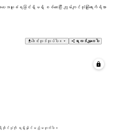
ပေးအယူခံရခြင်းရှိမရှိ စစ်ဆေးပြီး ကျွမ်းကျင်လုံခြုံရေးကိရိယာ
ဒေါင်းလုဒ်လုပ်ပါ။
ရလဒ်မျှဝေပါ
 ပရိုဖိုင်ပုံကို ရရှိနိုင်မည်မဟုတ်ပါ။