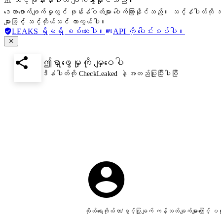
⚠️ သင့်ဖုန်းနံပါတ် ပျက်သွားနိုင်သည်။
ဒေတာဖောက်ဖျက်မှုတွင် ဖုန်းနံပါတ်များ ပေါက်ကြားနိုင်သည်။ သင့်နံပါတ်ကို အ
များဖြင့် သင့်ကိုယ်သင် ကာကွယ်ပါ။
LEAKS ရှိမရှိ စစ်ဆေးပါ။
API ကို ပေါင်းစပ်ပါ။
ဤရှာဖွေမှုကို မျှဝေပါ
ဒီနံပါတ်ကို CheckLeaked နဲ့ အတည်ပြုပြီးပါပြီ
ကိုယ်ရေးကိုယ်တာ/ခွင့်ပြုချက် ကန့်သတ်ချက်များကြောင့်