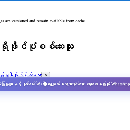
ges are versioned and remain available from cache.
ိုဖိုင်ပုံစစ်ဆေးသူ
့်ရှုပါ
တိုက်ရိုက်ဒေတာ
•
ပြုသူများနှင့် ပူးပေါင်းပါ!
ရွေးချယ်စရာအားလုံးထဲမှာ အစျေးအနည်းဆုံး Whats