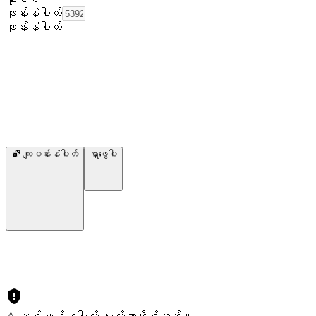
ဖုန်းနံပါတ်
ဖုန်းနံပါတ်
ကျပန်းနံပါတ်
ရှာဖွေပါ