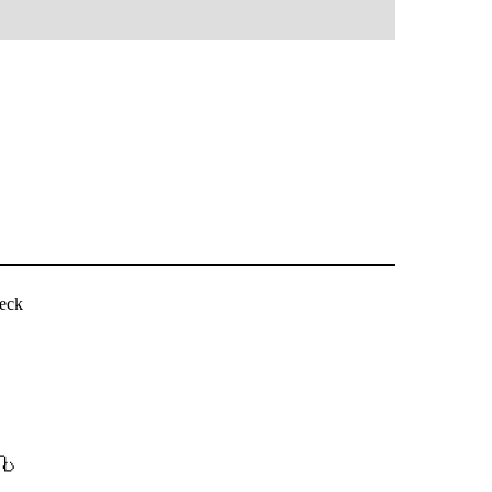
eck
ပါ