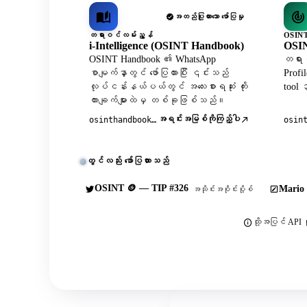
အတည်ပြုထားသော ဖော်ပြမှု
တရားဝင်လမ်းညွှန်
OSINT
i-Intelligence (OSINT Handbook)
OSIN
OSINT Handbook ၏ WhatsApp
တရားဝ
စာမျက်နှာတွင် ဖော်ပြထားပြီး ၎င်းသည်
Profi
လုပ်ငန်းနယ်ပယ်တွင် အလေးစားရဆုံး ကိုး
tool
ကားချက်များထဲမှ တစ်ခုဖြစ်သည်။
အရင်းအမြစ်ကိုကြည့်ပါ
osinthandbook.com
osin
တွင်လည်း ဖော်ပြထားသည်
OSINT 🪙 — TIP #326
Mario 
အသိုင်းအဝိုင်းပို့စ်
ထို့အပြင် API က