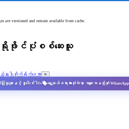
ges are versioned and remain available from cache.
ိုဖိုင်ပုံစစ်ဆေးသူ
့်ရှုပါ
တိုက်ရိုက်ဒေတာ
•
ပြုသူများနှင့် ပူးပေါင်းပါ!
ရွေးချယ်စရာအားလုံးထဲမှာ အစျေးအနည်းဆုံး Whats