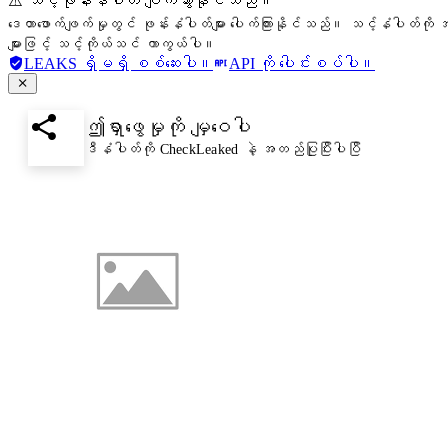
⚠️ သင့်ဖုန်းနံပါတ် ပျက်သွားနိုင်သည်။
ဒေတာဖောက်ဖျက်မှုတွင် ဖုန်းနံပါတ်များ ပေါက်ကြားနိုင်သည်။ သင့်နံပါတ်ကို အ
များဖြင့် သင့်ကိုယ်သင် ကာကွယ်ပါ။
LEAKS ရှိမရှိ စစ်ဆေးပါ။
API ကို ပေါင်းစပ်ပါ။
ဤရှာဖွေမှုကို မျှဝေပါ
ဒီနံပါတ်ကို CheckLeaked နဲ့ အတည်ပြုပြီးပါပြီ