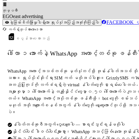
ကုမ္ပဏီ
EGOeast advertising
FACEBOOK ပရို
ခွဲခြမ်းစိတ်ဖြာမှုပါရှိသော ရုပ်ပုံအပြည့်အစုံကိုကြည့်ပါ
ကက်ရှ်လုပ်ထားသောဒေတာ
စပွန်ဆာပေးထားသည်
ဒေါ်လာ ၁ အောက်နဲ့ WhatsApp အကောင့်တစ်ခု ဖန်တီး
WhatsApp အကောင့်အသစ်တစ်ခု မှတ်ပုံတင်ဖို့ ဖုန်းနံပါတ်အသစ် လိ
သလား။ ရုပ်ပိုင်းဆိုင်ရာ SIM ကတ် မလိုအပ်ပါဘူး။ GrizzlySMS က 
အတည်ပြုကုဒ်ကို လက်ခံရရှိတဲ့ virtual နံပါတ်တွေကို ငှားရမ်းပေးပါတယ် -
အများစုမှာ ၁ ဒေါ်လာအောက်နဲ့ တချို့နိုင်ငံတွေမှာ ၀.၅၀ ဒေါ်လာအောက်ပဲ ကျသင
တယ်။ WhatsApp အကောင့်အပိုတစ်ခု ဖန်တီးဖို့၊ bot တွေကို စမ်းသပ်ဖိ
မဟုတ် အလိုအလျောက်စနစ်အတွက် နံပါတ်တွေကို နွေးထွေးအောင်လုပ်ဖို့ အသင့်တေ
ပဲ။
နံပါတ်တစ်ခုစီအတွက် ငွေပေးချေပါ — စာရင်းသွင်းရန်မလိုပါ
နိုင်ငံပေါင်း ဒါဇင်ပေါင်းများစွာ၊ WhatsApp အသင့်ဖြစ်နေသော ဖုန်းနံပါ
ဒေါ်လာ ၁ ဒေါ်လာအောက်မှစတင်၍ (အချို့နိုင်ငံများတွင် ဒေါ်လာ ၀.၅၀ ဒေါ်လ