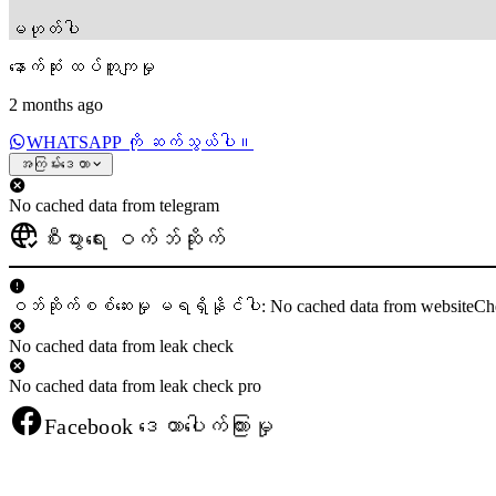
မဟုတ်ပါ
နောက်ဆုံး ထပ်တူကျမှု
2 months ago
WHATSAPP ကို ဆက်သွယ်ပါ။
အကြမ်းဒေတာ
No cached data from telegram
စီးပွားရေး ဝက်ဘ်ဆိုက်
ဝဘ်ဆိုက်စစ်ဆေးမှု မရရှိနိုင်ပါ: No cached data from websiteCh
No cached data from leak check
No cached data from leak check pro
Facebook ဒေတာပေါက်ကြားမှု