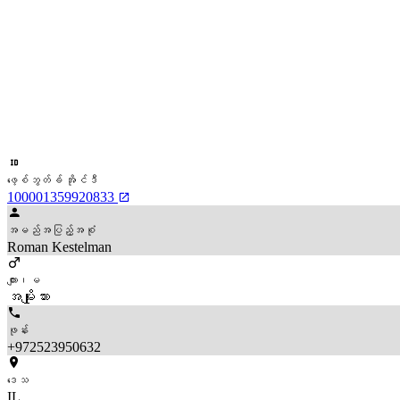
ဖေ့စ်ဘွတ်ခ် အိုင်ဒီ
100001359920833
အမည်အပြည့်အစုံ
Roman Kestelman
ကျား၊မ
အမျိုးသား
ဖုန်း
+972523950632
ဒေသ
IL