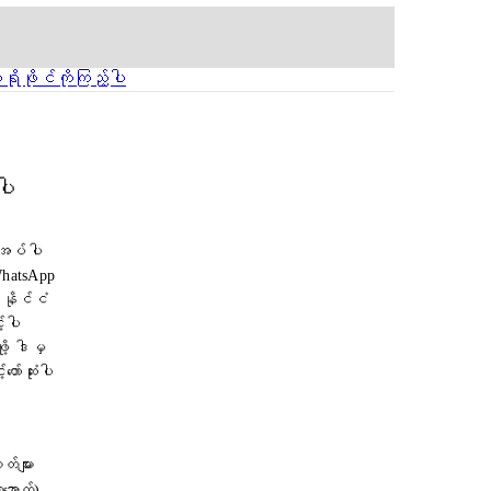
ဖိုင်ကိုကြည့်ပါ
ပါ
ုအပ်ပါ
WhatsApp
 နိုင်ငံ
့်ပါ
ု့ ဒါမှ
ာ်ဆုံးပါ
တ်များ
ာအောက်)