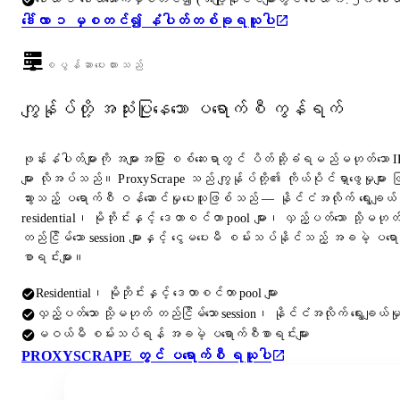
ဒေါ်လာ ၁ မှစတင်၍ နံပါတ်တစ်ခုရယူပါ
စပွန်ဆာပေးထားသည်
ကျွန်ုပ်တို့ အသုံးပြုနေသော ပရောက်စီ ကွန်ရက်
ဖုန်းနံပါတ်များကို အများအပြား စစ်ဆေးရာတွင် ပိတ်ဆို့ခံရမည်မဟုတ်သော 
များ လိုအပ်သည်။ ProxyScrape သည် ကျွန်ုပ်တို့၏ ကိုယ်ပိုင်ရှာဖွေမှုများ 
သွားသည့် ပရောက်စီ ဝန်ဆောင်မှုပေးသူဖြစ်သည် — နိုင်ငံအလိုက် ရွေးချယ်န
residential၊ မိုဘိုင်းနှင့် ဒေတာစင်တာ pool များ၊ လှည့်ပတ်သော သို့မဟုတ
တည်ငြိမ်သော session များနှင့် ငွေမပေးမီ စမ်းသပ်နိုင်သည့် အခမဲ့ ပရေ
စာရင်းများ။
Residential၊ မိုဘိုင်းနှင့် ဒေတာစင်တာ pool များ
လှည့်ပတ်သော သို့မဟုတ် တည်ငြိမ်သော session၊ နိုင်ငံအလိုက် ရွေးချယ်မှ
မဝယ်မီ စမ်းသပ်ရန် အခမဲ့ ပရောက်စီစာရင်းများ
PROXYSCRAPE တွင် ပရောက်စီ ရယူပါ