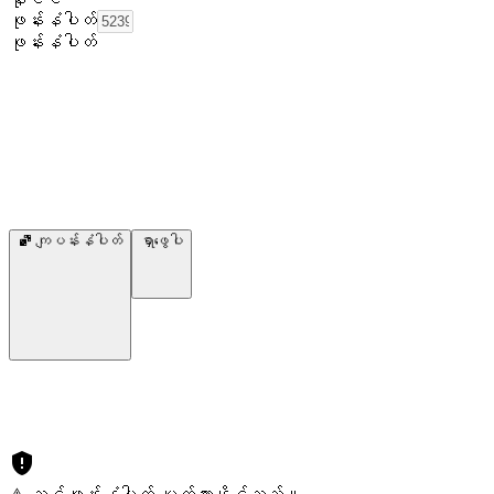
ဖုန်းနံပါတ်
ဖုန်းနံပါတ်
ကျပန်းနံပါတ်
ရှာဖွေပါ