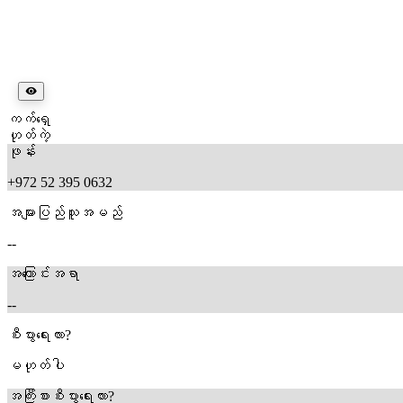
ကက်ရှေ
ဟုတ်ကဲ့
ဖုန်း
+972 52 395 0632
အများပြည်သူအမည်
--
အကြောင်းအရာ
--
စီးပွားရေးလား?
မဟုတ်ပါ
အကြီးစားစီးပွားရေးလား?