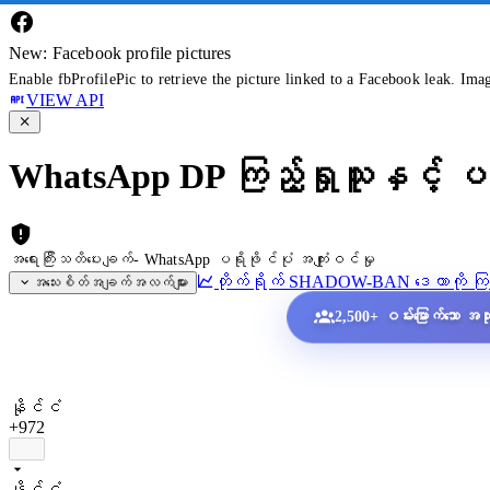
New: Facebook profile pictures
Enable fbProfilePic to retrieve the picture linked to a Facebook leak. Ima
VIEW API
WhatsApp DP ကြည့်ရှုသူနှင့် ပရ
အရေးကြီးသတိပေးချက်- WhatsApp ပရိုဖိုင်ပုံ အကျုံးဝင်မှု
တိုက်ရိုက် SHADOW-BAN ဒေတာကို ကြည
အသေးစိတ်အချက်အလက်များ
2,500+ ဝမ်းမြောက်သော အသုံး
နိုင်ငံ
+972
နိုင်ငံ