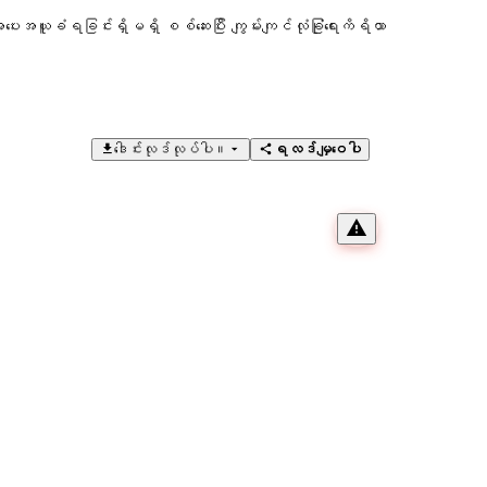
ပေးအယူခံရခြင်းရှိမရှိ စစ်ဆေးပြီး ကျွမ်းကျင်လုံခြုံရေးကိရိယာ
ဒေါင်းလုဒ်လုပ်ပါ။
ရလဒ်မျှဝေပါ