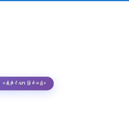
App ပရိုဖိုင် API ဖြစ်သည်။