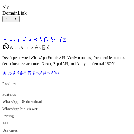
Aly
DomainLink
သုံးသပ်ချက် အားလုံးကို ကြည့်ရန်
WhatsApp စစ်ဆေးခြင်း
Developer-owned WhatsApp Profile API. Verify numbers, fetch profile pictures,
detect business accounts. Direct, RapidAPI, and Apify — identical JSON.
ကျွန်ုပ်တို့ကို ပြန်လည်သုံးသပ်ပါ။
Product
Features
WhatsApp DP download
WhatsApp bio viewer
Pricing
API
Use cases