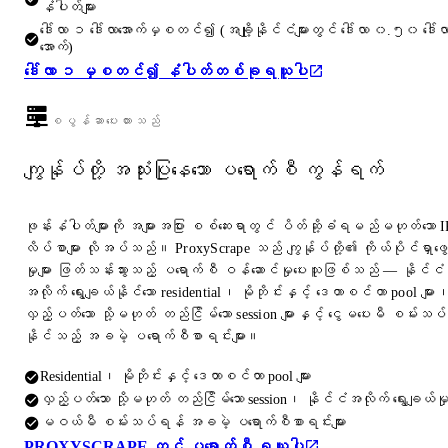
နံပါတ်များ
ဒေါ်လာ ၁ ဒေါ်လာအောက်မှစတင်၍ (အချို့နိုင်ငံများတွင် ဒေါ်လာ ၀.၅၀ ဒေါ်လ
အောက်)
ဒေါ်လာ ၁ မှစတင်၍ နံပါတ်တစ်ခုရယူပါ
စပွန်ဆာပေးထားသည်
ကျွန်ုပ်တို့ အသုံးပြုနေသော ပရောက်စီ ကွန်ရက်
ဖုန်းနံပါတ်များကို အများအပြား စစ်ဆေးရာတွင် ပိတ်ဆို့ခံရမည်မဟုတ်သော I
လိပ်စာများ လိုအပ်သည်။ ProxyScrape သည် ကျွန်ုပ်တို့၏ ကိုယ်ပိုင်ရှာဖွေ
မှုများ ဖြတ်သန်းသွားသည့် ပရောက်စီ ဝန်ဆောင်မှုပေးသူဖြစ်သည် — နိုင်ငံ
အလိုက် ရွေးချယ်နိုင်သော residential၊ မိုဘိုင်းနှင့် ဒေတာစင်တာ pool များ
လှည့်ပတ်သော သို့မဟုတ် တည်ငြိမ်သော session များနှင့် ငွေမပေးမီ စမ်းသပ်
နိုင်သည့် အခမဲ့ ပရောက်စီစာရင်းများ။
Residential၊ မိုဘိုင်းနှင့် ဒေတာစင်တာ pool များ
လှည့်ပတ်သော သို့မဟုတ် တည်ငြိမ်သော session၊ နိုင်ငံအလိုက် ရွေးချယ်မှ
မဝယ်မီ စမ်းသပ်ရန် အခမဲ့ ပရောက်စီစာရင်းများ
PROXYSCRAPE တွင် ပရောက်စီ ရယူပါ