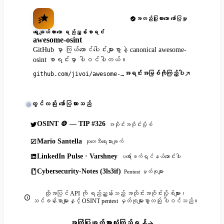
အတည်ပြုထားသော ဖော်ပြမှု
ရွေးချယ်ထားသော ရည်ညွှန်းစာရင်း
awesome-osint
GitHub မှာ ကြယ်ထောင်ပေါင်းများစွာနဲ့ canonical awesome-
osint စာရင်းမှာ ပါဝင်ပါတယ်။
အရင်းအမြစ်ကိုကြည့်ပါ
github.com/jivoi/awesome-osint
တွင်လည်း ဖော်ပြထားသည်
OSINT 🪙 — TIP #326
အသိုင်းအဝိုင်းပို့စ်
Mario Santella
သုတေသီရေးသားချက်
LinkedIn Pulse · Varshney
ပရော်ဖက်ရှင်နယ်ဆောင်းပါး
Cybersecurity-Notes (3ls3if)
Pentest မှတ်စုများ
ထို့အပြင် API ကို ရည်ညွှန်းသည့် အသိုင်းအဝိုင်းပို့စ်များ၊
သင်ခန်းစာများနှင့် OSINT pentest မှတ်စုများစွာလည်း ပါဝင်သည်။
အကြံပြုချက်အားလုံးကြည့်ရန်