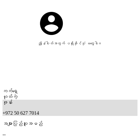
ဤနံပါတ်အတွက် ပရိုဖိုင်ပုံ မတွေ့ပါ။
ကက်ရှေ
ဟုတ်ကဲ့
ဖုန်း
+972 50 627 7014
အများပြည်သူအမည်
--