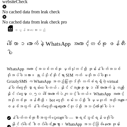
websiteCheck
No cached data from leak check
No cached data from leak check pro
စပွန်ဆာပေးထားသည်
ဒေါ်လာ ၁ အောက်နဲ့ WhatsApp အကောင့်တစ်ခု ဖန်တီး
ပါ
WhatsApp အကောင့်အသစ်တစ်ခု မှတ်ပုံတင်ဖို့ ဖုန်းနံပါတ်အသစ်
လိုအပ်ပါသလား။ ရုပ်ပိုင်းဆိုင်ရာ SIM ကတ် မလိုအပ်ပါဘူး။
GrizzlySMS က WhatsApp အတည်ပြုကုဒ်ကို လက်ခံရရှိတဲ့ virtual
နံပါတ်တွေကို ငှားရမ်းပေးပါတယ် - နိုင်ငံအများစုမှာ ၁ ဒေါ်လာအောက်နဲ့ တချို့
နိုင်ငံတွေမှာ ၀.၅၀ ဒေါ်လာအောက်ပဲ ကျသင့်ပါတယ်။ WhatsApp အကောင့်
အပိုတစ်ခု ဖန်တီးဖို့၊ bot တွေကို စမ်းသပ်ဖို့ ဒါမှမဟုတ် အလိုအလျောက
စနစ်အတွက် နံပါတ်တွေကို နွေးထွေးအောင်လုပ်ဖို့ အသင့်တော်ဆုံးပါပဲ။
နံပါတ်တစ်ခုစီအတွက် ငွေပေးချေပါ — စာရင်းသွင်းရန်မလိုပါ
နိုင်ငံပေါင်း ဒါဇင်ပေါင်းများစွာ၊ WhatsApp အသင့်ဖြစ်နေသော ဖုန်း