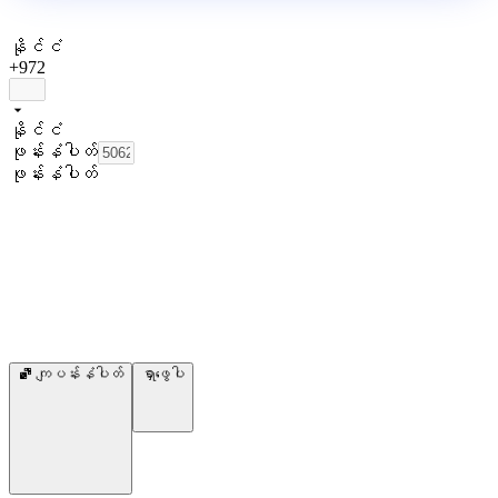
နိုင်ငံ
+972
နိုင်ငံ
ဖုန်းနံပါတ်
ဖုန်းနံပါတ်
ကျပန်းနံပါတ်
ရှာဖွေပါ