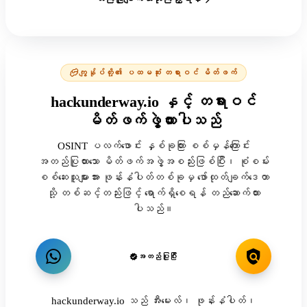
ကျွန်ုပ်တို့၏ ပထမဆုံး တရားဝင် မိတ်ဖက်
hackunderway.io နှင့် တရားဝင်
မိတ်ဖက်ဖွဲ့ထားပါသည်
OSINT ပလက်ဖောင်း နှစ်ခုကြား စစ်မှန်ကြောင်း
အတည်ပြုထားသော မိတ်ဖက်အဖွဲ့အစည်းဖြစ်ပြီး၊ စုံစမ်း
စစ်ဆေးသူများအား ဖုန်းနံပါတ်တစ်ခုမှ ဖော်ထုတ်ချက်ဒေတာ
သို့ တစ်ဆင့်တည်းဖြင့် ရောက်ရှိစေရန် တည်ဆောက်ထား
ပါသည်။
အတည်ပြုပြီး
hackunderway.io သည် အီးမေးလ်၊ ဖုန်းနံပါတ်၊