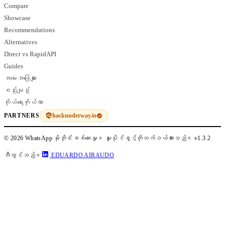
Compare
Showcase
Recommendations
Alternatives
Direct vs RapidAPI
Guides
အမေးအဖြေများ
စည်းမျဥ်း
ကိုယ်ရေးကိုယ်တာ
hackunderway.io
PARTNERS
© 2026 WhatsApp မိုဘိုင်းစစ်ဆေးမှု။ မူပိုင်ခွင့်ကိုလက်ဝယ်ထားသည်။
v1.3.2
တီထွင်သည်။
EDUARDO AIRAUDO