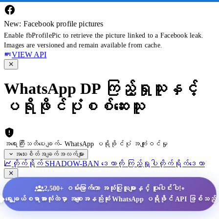
New: Facebook profile pictures
Enable fbProfilePic to retrieve the picture linked to a Facebook leak.
Images are versioned and remain available from cache.
VIEW API
WhatsApp DP ကြည့်ရှုသူနှင့်
ပရိုဖိုင်ပုံစစ်ဆေးသူ
အရေးကြီးသတိပေးချက်- WhatsApp ပရိုဖိုင်ပုံ အကျုံးဝင်မှု
အသေးစိတ်အချက်အလက်များ
တိုက်ရိုက် SHADOW-BAN ဒေတာကို ကြည့်ရှုပါ
တိုက်ရိုက်ဒေတာ
•
2,500+ ဝမ်းမြောက်သော အသုံးပြုသူများနှင့် ပူးပေါင်းပါ!
ရွေးချယ်စရာအားလုံးထဲမှာ အစျေးအနည်းဆုံး WhatsApp ပရိုဖိုင် API ဖြစ်သည