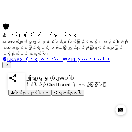
⚠️ သင့်ဖုန်းနံပါတ် ပျက်သွားနိုင်သည်။
ဒေတာဖောက်ဖျက်မှုတွင် ဖုန်းနံပါတ်များ ပေါက်ကြားနိုင်သည်။ သင့်နံပါတ်ကို
အပေးအယူခံရခြင်းရှိမရှိ စစ်ဆေးပြီး ကျွမ်းကျင်လုံခြုံရေးကိရိယာများဖြင့်
သင့်ကိုယ်သင် ကာကွယ်ပါ။
LEAKS ရှိမရှိ စစ်ဆေးပါ။
API ကို ပေါင်းစပ်ပါ။
ဤရှာဖွေမှုကို မျှဝေပါ
ဒီနံပါတ်ကို CheckLeaked နဲ့ အတည်ပြုပြီးပါပြီ
ဒေါင်းလုဒ်လုပ်ပါ။
ရလဒ်မျှဝေပါ