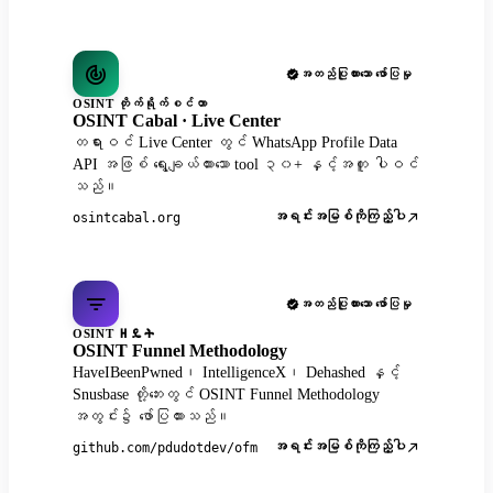
အတည်ပြုထားသော ဖော်ပြမှု
OSINT တိုက်ရိုက်စင်တာ
OSINT Cabal · Live Center
တရားဝင် Live Center တွင် WhatsApp Profile Data
API အဖြစ် ရွေးချယ်ထားသော tool ၃၀+ နှင့်အတူ ပါဝင်
သည်။
အရင်းအမြစ်ကိုကြည့်ပါ
osintcabal.org
အတည်ပြုထားသော ဖော်ပြမှု
OSINT ዘዴት
OSINT Funnel Methodology
HaveIBeenPwned၊ IntelligenceX၊ Dehashed နှင့်
Snusbase တို့ဘေးတွင် OSINT Funnel Methodology
အတွင်း၌ ဖော်ပြထားသည်။
အရင်းအမြစ်ကိုကြည့်ပါ
github.com/pdudotdev/ofm