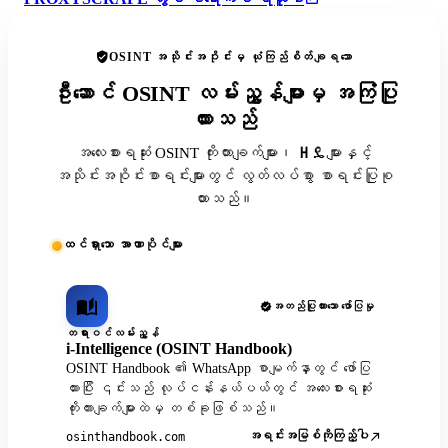
OSINT အသိုင်းအဝိုင်းမှ ယုံကြည်စိတ်ချရသော
ဦးဆောင် OSINT လမ်းညွှန်များမှ အကြံပြု
ထားသည်
အလေးစားရဆုံး OSINT ကိုးကားချက်များ၊ ዘዴများနှင့်
အသိုင်းအဝိုင်းစာရင်းများတွင် လွတ်လပ်စွာ စာရင်းပြုစု
ထားသည်။
ထင်ရှားသော အာဏာပိုင်များ
အတည်ပြုထားသော ဖော်ပြမှု
တရားဝင်လမ်းညွှန်
i-Intelligence (OSINT Handbook)
OSINT Handbook ၏ WhatsApp စာမျက်နှာတွင် ဖော်ပြ
ထားပြီး ၎င်းသည် လုပ်ငန်းနယ်ပယ်တွင် အလေးစားရဆုံး
ကိုးကားချက်များထဲမှ တစ်ခုဖြစ်သည်။
အရင်းအမြစ်ကိုကြည့်ပါ
osinthandbook.com