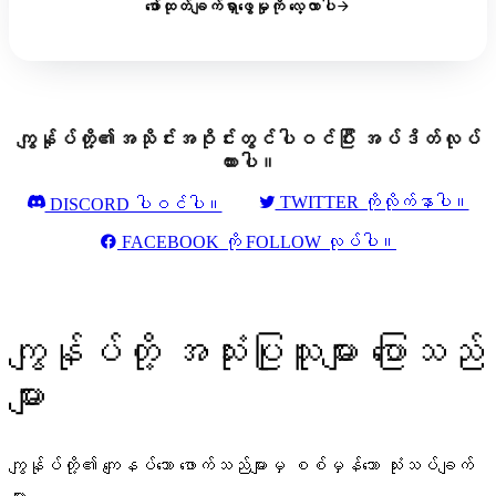
ဖော်ထုတ်ချက်ရှာဖွေမှုကို လေ့လာပါ
ကျွန်ုပ်တို့၏အသိုင်းအဝိုင်းတွင်ပါဝင်ပြီး အပ်ဒိတ်လုပ်
ထားပါ။
TWITTER ကိုလိုက်နာပါ။
DISCORD ပါဝင်ပါ။
FACEBOOK ကို FOLLOW လုပ်ပါ။
ကျွန်ုပ်တို့ အသုံးပြုသူများ ပြောသည်
များ
ကျွန်ုပ်တို့၏ ကျေနပ်သော ဖောက်သည်များမှ စစ်မှန်သော သုံးသပ်ချက်