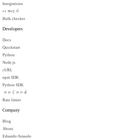
Integrations
ဒေတာဘေ့စ်
Bulk checker
Developers
Docs
Quickstart
Python
Node.js
cURL
npm SDK
Python SDK
အဆင့်အတန်း
Rate limits
Company
Blog
About
Eduardo Airaudo