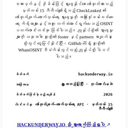
စကားဝှက်နှင့် ဒိုမိန်းဖြင့် ရှာဖွေနိုင်သော ဖော်ထုတ်ထားသည့်
မှတ်တမ်း 15 ဘီလီယံကျော်ရှိသည့် CheckLeaked ၏
ဖော်ထုတ်ချက်-ထောက်လှမ်းရေး ရှာဖွေမှုကို အခြားစုံစမ်းစစ်ဆေး
ရေး ကိရိယာများနှင့်အတူ လက်ခံဆောင်ရွက်ပေးသည့် OSINT
ပလက်ဖောင်းတစ်ခု ဖြစ်ပါသည်။ ကျွန်ုပ်တို့၏ ရှာဖွေမှု
များကို ယခုအခါ သူတို့၏ footer နှင့် partners စာမျက်နှာ
တို့တွင် တွေ့မြင်နိုင်ပြီး၊ GitHub ပေါ်ရှိ သူတို့၏
WhatsOSINT စီမံကိန်းတွင်လည်း ကျွန်ုပ်တို့ ပါဝင်
ပါသည်။
hackunderway.io
မိတ်ဖက်
အတည်ပြုပြီး · လုပ်ဆောင်နေဆဲ
အခြေအနေ
2026
မိတ်ဖက်ဖြစ်ခဲ့သည့်အချိန်
ဖော်ထုတ်ချက်-ထောက်လှမ်းရေး API · မှတ်တမ်း 15
ပေါင်းစပ်မှု
ဘီလီယံကျော်
HACKUNDERWAY.IO သို့ သွားရောက်ကြည့်ရှုပါ