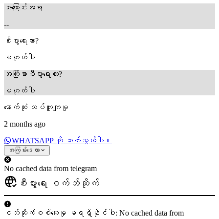
အကြောင်းအရာ
--
စီးပွားရေးလား?
မဟုတ်ပါ
အကြီးစားစီးပွားရေးလား?
မဟုတ်ပါ
နောက်ဆုံး ထပ်တူကျမှု
2 months ago
WHATSAPP ကို ဆက်သွယ်ပါ။
အကြမ်းဒေတာ
No cached data from telegram
စီးပွားရေး ဝက်ဘ်ဆိုက်
ဝဘ်ဆိုက်စစ်ဆေးမှု မရရှိနိုင်ပါ: No cached data from