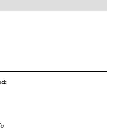
eck
ပါ