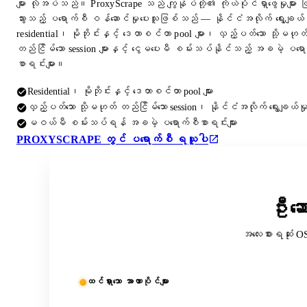
များ လိုအပ်သည်။ ProxyScrape သည် ကျွန်ုပ်တို့၏ ကိုယ်ပိုင်ရှာဖွေမှုများ 
သွားသည့် ပရောက်စီ ဝန်ဆောင်မှုပေးသူဖြစ်သည် — နိုင်ငံအလိုက် ရွေးချယ်န
residential၊ မိုဘိုင်းနှင့် ဒေတာစင်တာ pool များ၊ လှည့်ပတ်သော သို့မဟုတ
တည်ငြိမ်သော session များနှင့် ငွေမပေးမီ စမ်းသပ်နိုင်သည့် အခမဲ့ ပရေ
စာရင်းများ။
Residential၊ မိုဘိုင်းနှင့် ဒေတာစင်တာ pool များ
လှည့်ပတ်သော သို့မဟုတ် တည်ငြိမ်သော session၊ နိုင်ငံအလိုက် ရွေးချယ်မှ
မဝယ်မီ စမ်းသပ်ရန် အခမဲ့ ပရောက်စီစာရင်းများ
PROXYSCRAPE တွင် ပရောက်စီ ရယူပါ
ဦးဆေ
အလေးစားရဆုံး O
ထင်ရှားသော အာဏာပိုင်များ