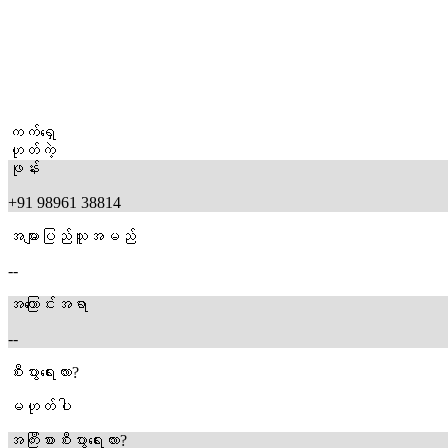
ကက်ရှေ
ဟုတ်ကဲ့
ဖုန်း
+91 98961 38814
အများပြည်သူအမည်
--
အကြောင်းအရာ
--
စီးပွားရေးလား?
မဟုတ်ပါ
အကြီးစားစီးပွားရေးလား?