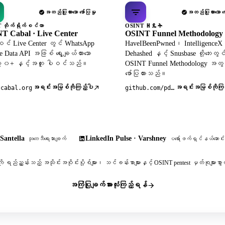
အတည်ပြုထားသော ဖော်ပြမှု
အတည်ပြုထားသော ဖော
 တိုက်ရိုက်စင်တာ
OSINT ዘዴት
T Cabal · Live Center
OSINT Funnel Methodology
င် Live Center တွင် WhatsApp
HaveIBeenPwned၊ Intelligence
le Data API အဖြစ် ရွေးချယ်ထားသော
Dehashed နှင့် Snusbase တို့ဘေးတွင
 ၃၀+ နှင့်အတူ ပါဝင်သည်။
OSINT Funnel Methodology အတွ
ဖော်ပြထားသည်။
အရင်းအမြစ်ကိုကြည့်ပါ
အရင်းအမြစ်ကိုကြည
tcabal.org
github.com/pdudotdev/ofm
Santella
LinkedIn Pulse · Varshney
သုတေသီရေးသားချက်
ပရော်ဖက်ရှင်နယ်ဆောင်းပ
ို ရည်ညွှန်းသည့် အသိုင်းအဝိုင်းပို့စ်များ၊ သင်ခန်းစာများနှင့် OSINT pentest မှတ်စုမျာ
အကြံပြုချက်အားလုံးကြည့်ရန်