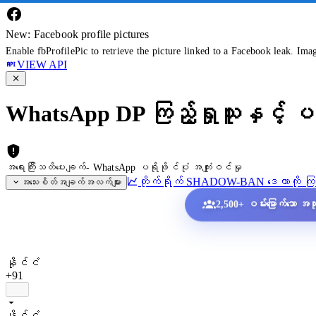
New: Facebook profile pictures
Enable fbProfilePic to retrieve the picture linked to a Facebook leak. Ima
VIEW API
WhatsApp DP ကြည့်ရှုသူနှင့် ပရ
အရေးကြီးသတိပေးချက်- WhatsApp ပရိုဖိုင်ပုံ အကျုံးဝင်မှု
တိုက်ရိုက် SHADOW-BAN ဒေတာကို ကြည
အသေးစိတ်အချက်အလက်များ
2,500+ ဝမ်းမြောက်သော အသုံး
နိုင်ငံ
+91
နိုင်ငံ