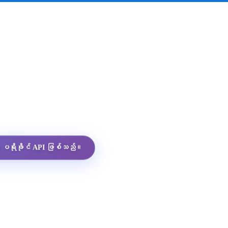
App ပရိုဖိုင် API ဖြစ်သည်။