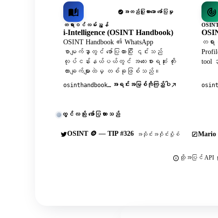
အတည်ပြုထားသော ဖော်ပြမှု
တရားဝင်လမ်းညွှန်
OSINT
i-Intelligence (OSINT Handbook)
OSIN
OSINT Handbook ၏ WhatsApp
တရားဝ
စာမျက်နှာတွင် ဖော်ပြထားပြီး ၎င်းသည်
Profi
လုပ်ငန်းနယ်ပယ်တွင် အလေးစားရဆုံး ကိုး
tool
ကားချက်များထဲမှ တစ်ခုဖြစ်သည်။
အရင်းအမြစ်ကိုကြည့်ပါ
osinthandbook.com
osin
တွင်လည်း ဖော်ပြထားသည်
OSINT 🪙 — TIP #326
Mario 
အသိုင်းအဝိုင်းပို့စ်
ထို့အပြင် API က