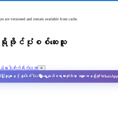
ges are versioned and remain available from cache.
ိုဖိုင်ပုံစစ်ဆေးသူ
့်ရှုပါ
တိုက်ရိုက်ဒေတာ
•
ပြုသူများနှင့် ပူးပေါင်းပါ!
ရွေးချယ်စရာအားလုံးထဲမှာ အစျေးအနည်းဆုံး Whats