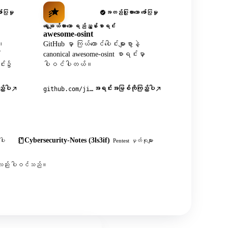
်ပြမှု
အတည်ပြုထားသော ဖော်ပြမှု
ရွေးချယ်ထားသော ရည်ညွှန်းစာရင်း
awesome-osint
X၊
GitHub မှာ ကြယ်ထောင်ပေါင်းများစွာနဲ့
်
canonical awesome-osint စာရင်းမှာ
င်း၌
ပါဝင်ပါတယ်။
့်ပါ
အရင်းအမြစ်ကိုကြည့်ပါ
github.com/jivoi/awesome-osint
Cybersecurity-Notes (3ls3if)
ါး
Pentest မှတ်စုများ
းစွာလည်း ပါဝင်သည်။