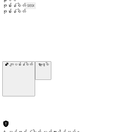
ဖုန်းနံပါတ်
ဖုန်းနံပါတ်
ကျပန်းနံပါတ်
ရှာဖွေပါ