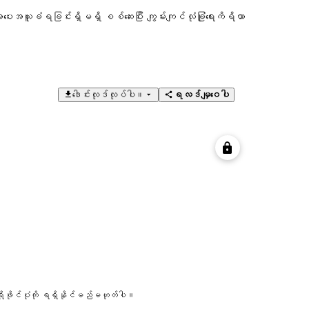
ပေးအယူခံရခြင်းရှိမရှိ စစ်ဆေးပြီး ကျွမ်းကျင်လုံခြုံရေးကိရိယာ
ဒေါင်းလုဒ်လုပ်ပါ။
ရလဒ်မျှဝေပါ
 ပရိုဖိုင်ပုံကို ရရှိနိုင်မည်မဟုတ်ပါ။