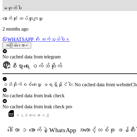
မဟုတ်ပါ
နောက်ဆုံး ထပ်တူကျမှု
2 months ago
WHATSAPP ကို ဆက်သွယ်ပါ။
အကြမ်းဒေတာ
No cached data from telegram
စီးပွားရေး ဝက်ဘ်ဆိုက်
ဝဘ်ဆိုက်စစ်ဆေးမှု မရရှိနိုင်ပါ: No cached data from websiteCh
No cached data from leak check
No cached data from leak check pro
စပွန်ဆာပေးထားသည်
ဒေါ်လာ ၁ အောက်နဲ့ WhatsApp အကောင့်တစ်ခု ဖန်တီး