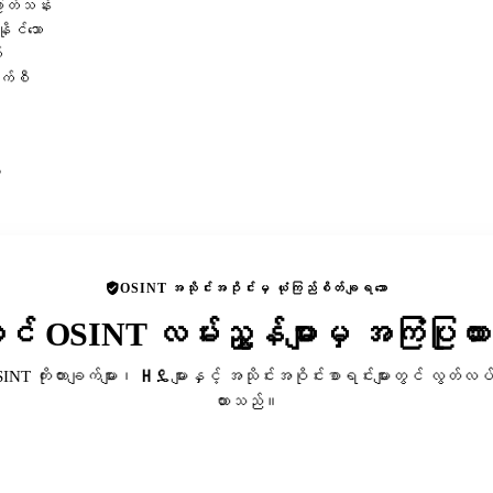
ဖြတ်သန်း
ိုင်သော
်
ာက်စီ
ု
OSINT အသိုင်းအဝိုင်းမှ ယုံကြည်စိတ်ချရသော
ာင် OSINT လမ်းညွှန်များမှ အကြံပြုထ
SINT ကိုးကားချက်များ၊ ዘዴများနှင့် အသိုင်းအဝိုင်းစာရင်းများတွင် လွတ်လပ်
ထားသည်။