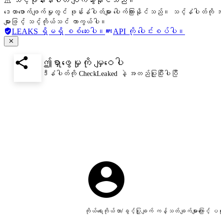
⚠️ သင့်ဖုန်းနံပါတ် ပျက်သွားနိုင်သည်။
ဒေတာဖောက်ဖျက်မှုတွင် ဖုန်းနံပါတ်များ ပေါက်ကြားနိုင်သည်။ သင့်နံပါတ်ကို အ
များဖြင့် သင့်ကိုယ်သင် ကာကွယ်ပါ။
LEAKS ရှိမရှိ စစ်ဆေးပါ။
API ကို ပေါင်းစပ်ပါ။
ဤရှာဖွေမှုကို မျှဝေပါ
ဒီနံပါတ်ကို CheckLeaked နဲ့ အတည်ပြုပြီးပါပြီ
ကိုယ်ရေးကိုယ်တာ/ခွင့်ပြုချက် ကန့်သတ်ချက်များကြောင့်