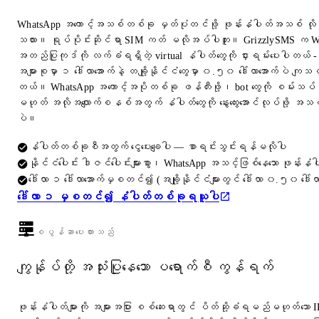
WhatsApp အကောင့်အသစ်တစ်ခု မှတ်ပုံတင်ဖို့ ဖုန်းနံပါတ်အသစ် လိ
သလား။ ရုပ်ပိုင်းဆိုင်ရာ SIM ကတ် မလိုအပ်ပါဘူး။ GrizzlySMS က 
အတည်ပြုကုဒ်ကို လက်ခံရရှိတဲ့ virtual နံပါတ်တွေကို ငှားရမ်းပေးပါတယ် -
အများစုမှာ ၁ ဒေါ်လာအောက်နဲ့ တချို့နိုင်ငံတွေမှာ ၀.၅၀ ဒေါ်လာအောက်ပဲ ကျသင
တယ်။ WhatsApp အကောင့်အပိုတစ်ခု ဖန်တီးဖို့၊ bot တွေကို စမ်းသပ်ဖိ
မဟုတ် အလိုအလျောက်စနစ်အတွက် နံပါတ်တွေကို နွေးထွေးအောင်လုပ်ဖို့ အသင့်တေ
ပဲ။
နံပါတ်တစ်ခုစီအတွက် ငွေပေးချေပါ — စာရင်းသွင်းရန်မလိုပါ
နိုင်ငံပေါင်း ဒါဇင်ပေါင်းများစွာ၊ WhatsApp အသင့်ဖြစ်နေသော ဖုန်းနံပါ
ဒေါ်လာ ၁ ဒေါ်လာအောက်မှစတင်၍ (အချို့နိုင်ငံများတွင် ဒေါ်လာ ၀.၅၀ ဒေါ်လ
ဒေါ်လာ ၁ မှစတင်၍ နံပါတ်တစ်ခုရယူပါ
စပွန်ဆာပေးထားသည်
ကျွန်ုပ်တို့ အသုံးပြုနေသော ပရောက်စီ ကွန်ရက်
ဖုန်းနံပါတ်များကို အများအပြား စစ်ဆေးရာတွင် ပိတ်ဆို့ခံရမည်မဟုတ်သော 