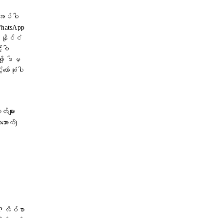
ုအပ်ပါ
WhatsApp
 နိုင်ငံ
့်ပါ
ု့ ဒါမှ
ာ်ဆုံးပါ
တ်များ
ာအောက်)
IP လိပ်စာ