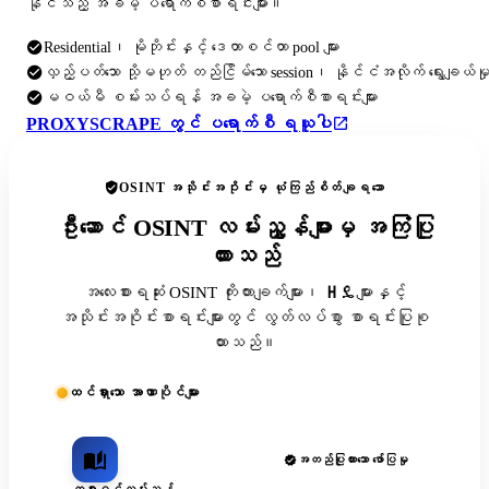
နိုင်သည့် အခမဲ့ ပရောက်စီစာရင်းများ။
Residential၊ မိုဘိုင်းနှင့် ဒေတာစင်တာ pool များ
လှည့်ပတ်သော သို့မဟုတ် တည်ငြိမ်သော session၊ နိုင်ငံအလိုက် ရွေးချယ်မှ
မဝယ်မီ စမ်းသပ်ရန် အခမဲ့ ပရောက်စီစာရင်းများ
PROXYSCRAPE တွင် ပရောက်စီ ရယူပါ
OSINT အသိုင်းအဝိုင်းမှ ယုံကြည်စိတ်ချရသော
ဦးဆောင် OSINT လမ်းညွှန်များမှ အကြံပြု
ထားသည်
အလေးစားရဆုံး OSINT ကိုးကားချက်များ၊ ዘዴများနှင့်
အသိုင်းအဝိုင်းစာရင်းများတွင် လွတ်လပ်စွာ စာရင်းပြုစု
ထားသည်။
ထင်ရှားသော အာဏာပိုင်များ
အတည်ပြုထားသော ဖော်ပြမှု
တရားဝင်လမ်းညွှန်