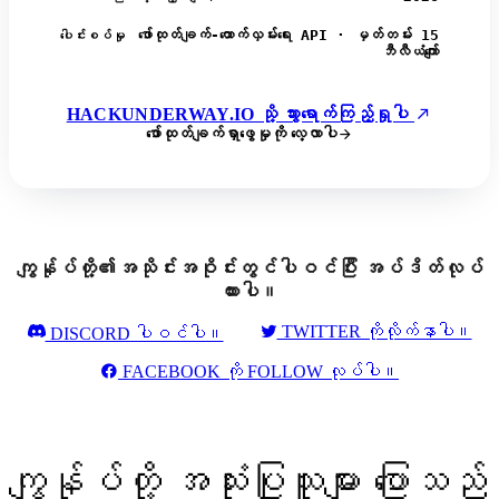
ဖော်ထုတ်ချက်-ထောက်လှမ်းရေး API · မှတ်တမ်း 15
ပေါင်းစပ်မှု
ဘီလီယံကျော်
HACKUNDERWAY.IO သို့ သွားရောက်ကြည့်ရှုပါ
ဖော်ထုတ်ချက်ရှာဖွေမှုကို လေ့လာပါ
ကျွန်ုပ်တို့၏အသိုင်းအဝိုင်းတွင်ပါဝင်ပြီး အပ်ဒိတ်လုပ်
ထားပါ။
TWITTER ကိုလိုက်နာပါ။
DISCORD ပါဝင်ပါ။
FACEBOOK ကို FOLLOW လုပ်ပါ။
ကျွန်ုပ်တို့ အသုံးပြုသူများ ပြောသည်