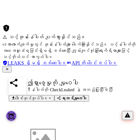
⚠️ သင့်ဖုန်းနံပါတ် ပျက်သွားနိုင်သည်။
ဒေတာဖောက်ဖျက်မှုတွင် ဖုန်းနံပါတ်များ ပေါက်ကြားနိုင်သည်။ သင့်နံပါတ်ကို
အပေးအယူခံရခြင်းရှိမရှိ စစ်ဆေးပြီး ကျွမ်းကျင်လုံခြုံရေးကိရိယာများဖြင့်
သင့်ကိုယ်သင် ကာကွယ်ပါ။
LEAKS ရှိမရှိ စစ်ဆေးပါ။
API ကို ပေါင်းစပ်ပါ။
ဤရှာဖွေမှုကို မျှဝေပါ
ဒီနံပါတ်ကို CheckLeaked နဲ့ အတည်ပြုပြီးပါပြီ
ဒေါင်းလုဒ်လုပ်ပါ။
ရလဒ်မျှဝေပါ