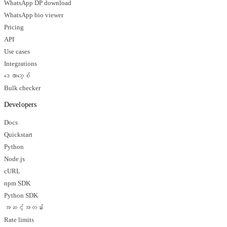
WhatsApp DP download
WhatsApp bio viewer
Pricing
API
Use cases
Integrations
ဒေတာဘေ့စ်
Bulk checker
Developers
Docs
Quickstart
Python
Node.js
cURL
npm SDK
Python SDK
အဆင့်အတန်း
Rate limits