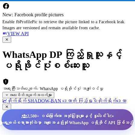
New: Facebook profile pictures
Enable fbProfilePic to retrieve the picture linked to a Facebook leak.
Images are versioned and remain available from cache.
VIEW API
WhatsApp DP ကြည့်ရှုသူနှင့်
ပရိုဖိုင်ပုံစစ်ဆေးသူ
အရေးကြီးသတိပေးချက်- WhatsApp ပရိုဖိုင်ပုံ အကျုံးဝင်မှု
အသေးစိတ်အချက်အလက်များ
တိုက်ရိုက် SHADOW-BAN ဒေတာကို ကြည့်ရှုပါ
တိုက်ရိုက်ဒေတာ
•
2,500+ ဝမ်းမြောက်သော အသုံးပြုသူများနှင့် ပူးပေါင်းပါ!
ရွေးချယ်စရာအားလုံးထဲမှာ အစျေးအနည်းဆုံး WhatsApp ပရိုဖိုင် API ဖြစ်သည