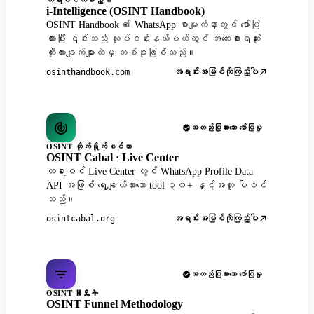
i-Intelligence (OSINT Handbook)
OSINT Handbook ၏ WhatsApp စာမျက်နှာတွင် ဖော်ပြ
ထားပြီး ၎င်းသည် လုပ်ငန်းနယ်ပယ်တွင် အလေးစားရဆုံး
ကိုးကားချက်များထဲမှ တစ်ခုဖြစ်သည်။
အရင်းအမြစ်ကိုကြည့်ပါ
osinthandbook.com
အတည်ပြုထားသော ဖော်ပြမှု
OSINT တိုက်ရိုက်စင်တာ
OSINT Cabal · Live Center
တရားဝင် Live Center တွင် WhatsApp Profile Data
API အဖြစ် ရွေးချယ်ထားသော tool ၃၀+ နှင့်အတူ ပါဝင်
သည်။
အရင်းအမြစ်ကိုကြည့်ပါ
osintcabal.org
အတည်ပြုထားသော ဖော်ပြမှု
OSINT ዘዴት
OSINT Funnel Methodology