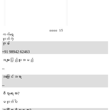
1/5
ကက်ရှေ
ဟုတ်ကဲ့
ဖုန်း
+91 98942 62463
အများပြည်သူအမည်
--
အကြောင်းအရာ
--
7 months ago
7 months ago
စီးပွားရေးလား?
မဟုတ်ပါ