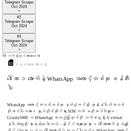
Telegram Scrape
Oct 2024
#2
Telegram Scrape
Oct 2024
#3
Telegram Scrape
Oct 2024
ကက်ရှ်လုပ်ထားသောဒေတာ
စပွန်ဆာပေးထားသည်
ဒေါ်လာ ၁ အောက်နဲ့ WhatsApp အကောင့်တစ်ခု ဖန်တီး
ပါ
WhatsApp အကောင့်အသစ်တစ်ခု မှတ်ပုံတင်ဖို့ ဖုန်းနံပါတ်အသစ်
လိုအပ်ပါသလား။ ရုပ်ပိုင်းဆိုင်ရာ SIM ကတ် မလိုအပ်ပါဘူး။
GrizzlySMS က WhatsApp အတည်ပြုကုဒ်ကို လက်ခံရရှိတဲ့ virtual
နံပါတ်တွေကို ငှားရမ်းပေးပါတယ် - နိုင်ငံအများစုမှာ ၁ ဒေါ်လာအောက်နဲ့ တချို့
နိုင်ငံတွေမှာ ၀.၅၀ ဒေါ်လာအောက်ပဲ ကျသင့်ပါတယ်။ WhatsApp အကောင့်