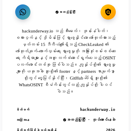
အတည်ပြုပြီး
hackunderway.io သည် အီးမေးလ်၊ ဖုန်းနံပါတ်၊
စကားဝှက်နှင့် ဒိုမိန်းဖြင့် ရှာဖွေနိုင်သော ဖော်ထုတ်ထားသည့်
မှတ်တမ်း 15 ဘီလီယံကျော်ရှိသည့် CheckLeaked ၏
ဖော်ထုတ်ချက်-ထောက်လှမ်းရေး ရှာဖွေမှုကို အခြားစုံစမ်းစစ်ဆေး
ရေး ကိရိယာများနှင့်အတူ လက်ခံဆောင်ရွက်ပေးသည့် OSINT
ပလက်ဖောင်းတစ်ခု ဖြစ်ပါသည်။ ကျွန်ုပ်တို့၏ ရှာဖွေမှု
များကို ယခုအခါ သူတို့၏ footer နှင့် partners စာမျက်နှာ
တို့တွင် တွေ့မြင်နိုင်ပြီး၊ GitHub ပေါ်ရှိ သူတို့၏
WhatsOSINT စီမံကိန်းတွင်လည်း ကျွန်ုပ်တို့ ပါဝင်
ပါသည်။
hackunderway.io
မိတ်ဖက်
အတည်ပြုပြီး · လုပ်ဆောင်နေဆဲ
အခြေအနေ
2026
မိတ်ဖက်ဖြစ်ခဲ့သည့်အချိန်