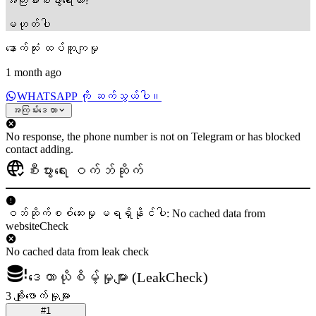
အကြီးစားစီးပွားရေးလား?
မဟုတ်ပါ
နောက်ဆုံး ထပ်တူကျမှု
1 month ago
WHATSAPP ကို ဆက်သွယ်ပါ။
အကြမ်းဒေတာ
No response, the phone number is not on Telegram or has blocked
contact adding.
စီးပွားရေး ဝက်ဘ်ဆိုက်
ဝဘ်ဆိုက်စစ်ဆေးမှု မရရှိနိုင်ပါ: No cached data from
websiteCheck
No cached data from leak check
ဒေတာယိုစိမ့်မှုများ (LeakCheck)
3 ချိုးဖောက်မှုများ
#1