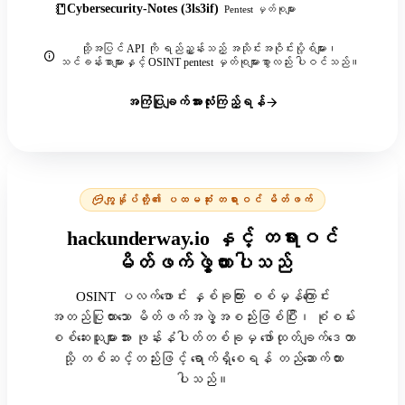
Cybersecurity-Notes (3ls3if)
Pentest မှတ်စုများ
ထို့အပြင် API ကို ရည်ညွှန်းသည့် အသိုင်းအဝိုင်းပို့စ်များ၊
သင်ခန်းစာများနှင့် OSINT pentest မှတ်စုများစွာလည်း ပါဝင်သည်။
အကြံပြုချက်အားလုံးကြည့်ရန်
ကျွန်ုပ်တို့၏ ပထမဆုံး တရားဝင် မိတ်ဖက်
hackunderway.io နှင့် တရားဝင်
မိတ်ဖက်ဖွဲ့ထားပါသည်
OSINT ပလက်ဖောင်း နှစ်ခုကြား စစ်မှန်ကြောင်း
အတည်ပြုထားသော မိတ်ဖက်အဖွဲ့အစည်းဖြစ်ပြီး၊ စုံစမ်း
စစ်ဆေးသူများအား ဖုန်းနံပါတ်တစ်ခုမှ ဖော်ထုတ်ချက်ဒေတာ
သို့ တစ်ဆင့်တည်းဖြင့် ရောက်ရှိစေရန် တည်ဆောက်ထား
ပါသည်။