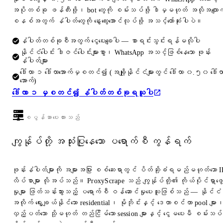
အပိုတစ်ခု ဖန်တီးဖို့၊ bot တွေကို စမ်းသပ်ဖို့ ဒါမှမဟုတ် အလိုအလျောက
စနစ်အတွက် နံပါတ်တွေကို နွေးထွေးအောင်လုပ်ဖို့ အသင့်တော်ဆုံးပါပဲ။
နံပါတ်တစ်ခုစီအတွက် ငွေပေးချေပါ — စာရင်းသွင်းရန်မလိုပါ
နိုင်ငံပေါင်း ဒါဇင်ပေါင်းများစွာ၊ WhatsApp အသင့်ဖြစ်နေသော ဖုန်း
နံပါတ်များ
ဒေါ်လာ ၁ ဒေါ်လာအောက်မှစတင်၍ (အချို့နိုင်ငံများတွင် ဒေါ်လာ ၀.၅၀ ဒေါ်လ
အောက်)
ဒေါ်လာ ၁ မှစတင်၍ နံပါတ်တစ်ခုရယူပါ
စပွန်ဆာပေးထားသည်
ကျွန်ုပ်တို့ အသုံးပြုနေသော ပရောက်စီ ကွန်ရက်
ဖုန်းနံပါတ်များကို အများအပြား စစ်ဆေးရာတွင် ပိတ်ဆို့ခံရမည်မဟုတ်သော I
လိပ်စာများ လိုအပ်သည်။ ProxyScrape သည် ကျွန်ုပ်တို့၏ ကိုယ်ပိုင်ရှာဖွေ
မှုများ ဖြတ်သန်းသွားသည့် ပရောက်စီ ဝန်ဆောင်မှုပေးသူဖြစ်သည် — နိုင်ငံ
အလိုက် ရွေးချယ်နိုင်သော residential၊ မိုဘိုင်းနှင့် ဒေတာစင်တာ pool များ
လှည့်ပတ်သော သို့မဟုတ် တည်ငြိမ်သော session များနှင့် ငွေမပေးမီ စမ်းသပ်