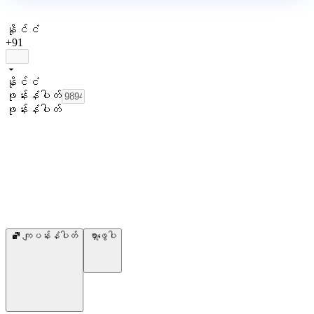
နိုင်ငံ
+91
နိုင်ငံ
ဖုန်းနံပါတ်
ဖုန်းနံပါတ်
ကျပန်းနံပါတ်
ရှာဖွေပါ