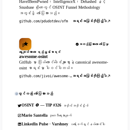
HaveIBeenPwned၊ IntelligenceX၊ Dehashed နှင့်
Snusbase တို့ဘေးတွင် OSINT Funnel Methodology
အတွင်း၌ ဖော်ပြထားသည်။
အရင်းအမြစ်ကိုကြည့်ပါ
github.com/pdudotdev/ofm
အတည်ပြုထားသော ဖော်ပြမှု
ရွေးချယ်ထားသော ရည်ညွှန်းစာရင်း
awesome-osint
GitHub မှာ ကြယ်ထောင်ပေါင်းများစွာနဲ့ canonical awesome-
osint စာရင်းမှာ ပါဝင်ပါတယ်။
အရင်းအမြစ်ကိုကြည့်ပါ
github.com/jivoi/awesome-osint
တွင်လည်း ဖော်ပြထားသည်
OSINT 🪙 — TIP #326
အသိုင်းအဝိုင်းပို့စ်
Mario Santella
သုတေသီရေးသားချက်
LinkedIn Pulse · Varshney
ပရော်ဖက်ရှင်နယ်ဆောင်းပါး