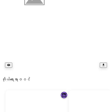
ကိုယ်ရေးရာဇဝင်