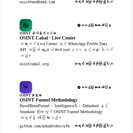
အရင်းအမြစ်ကိုကြည့်ပါ
osinthandbook.com
အတည်ပြုထားသော ဖော်ပြမှု
OSINT တိုက်ရိုက်စင်တာ
OSINT Cabal · Live Center
တရားဝင် Live Center တွင် WhatsApp Profile Data
API အဖြစ် ရွေးချယ်ထားသော tool ၃၀+ နှင့်အတူ ပါဝင်
သည်။
အရင်းအမြစ်ကိုကြည့်ပါ
osintcabal.org
အတည်ပြုထားသော ဖော်ပြမှု
OSINT ዘዴት
OSINT Funnel Methodology
HaveIBeenPwned၊ IntelligenceX၊ Dehashed နှင့်
Snusbase တို့ဘေးတွင် OSINT Funnel Methodology
အတွင်း၌ ဖော်ပြထားသည်။
အရင်းအမြစ်ကိုကြည့်ပါ
github.com/pdudotdev/ofm