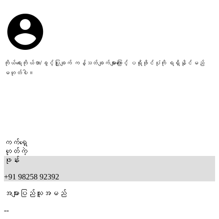
ကိုယ်ရေးကိုယ်တာ/ခွင့်ပြုချက် ကန့်သတ်ချက်များကြောင့် ပရိုဖိုင်ပုံကို ရရှိနိုင်မည်
မဟုတ်ပါ။
ကက်ရှေ
ဟုတ်ကဲ့
ဖုန်း
+91 98258 92392
အများပြည်သူအမည်
--