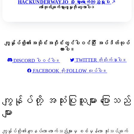
HACKUNDERWAY.IO သို့ သွားရောက်ကြည့်ရှုပါ
ဖော်ထုတ်ချက်ရှာဖွေမှုကို လေ့လာပါ
ကျွန်ုပ်တို့၏အသိုင်းအဝိုင်းတွင်ပါဝင်ပြီး အပ်ဒိတ်လုပ်
ထားပါ။
TWITTER ကိုလိုက်နာပါ။
DISCORD ပါဝင်ပါ။
FACEBOOK ကို FOLLOW လုပ်ပါ။
ကျွန်ုပ်တို့ အသုံးပြုသူများ ပြောသည်
များ
ကျွန်ုပ်တို့၏ ကျေနပ်သော ဖောက်သည်များမှ စစ်မှန်သော သုံးသပ်ချက်