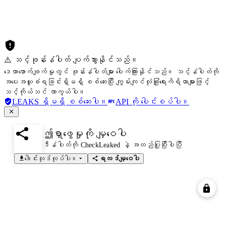
⚠️ သင့်ဖုန်းနံပါတ် ပျက်သွားနိုင်သည်။
ဒေတာဖောက်ဖျက်မှုတွင် ဖုန်းနံပါတ်များ ပေါက်ကြားနိုင်သည်။ သင့်နံပါတ်ကို
အပေးအယူခံရခြင်းရှိမရှိ စစ်ဆေးပြီး ကျွမ်းကျင်လုံခြုံရေးကိရိယာများဖြင့်
သင့်ကိုယ်သင် ကာကွယ်ပါ။
LEAKS ရှိမရှိ စစ်ဆေးပါ။
API ကို ပေါင်းစပ်ပါ။
ဤရှာဖွေမှုကို မျှဝေပါ
ဒီနံပါတ်ကို CheckLeaked နဲ့ အတည်ပြုပြီးပါပြီ
ဒေါင်းလုဒ်လုပ်ပါ။
ရလဒ်မျှဝေပါ