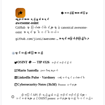
အတည်ပြုထားသော ဖော်ပြမှု
ရွေးချယ်ထားသော ရည်ညွှန်းစာရင်း
awesome-osint
GitHub မှာ ကြယ်ထောင်ပေါင်းများစွာနဲ့ canonical awesome-
osint စာရင်းမှာ ပါဝင်ပါတယ်။
အရင်းအမြစ်ကိုကြည့်ပါ
github.com/jivoi/awesome-osint
တွင်လည်း ဖော်ပြထားသည်
OSINT 🪙 — TIP #326
အသိုင်းအဝိုင်းပို့စ်
Mario Santella
သုတေသီရေးသားချက်
LinkedIn Pulse · Varshney
ပရော်ဖက်ရှင်နယ်ဆောင်းပါး
Cybersecurity-Notes (3ls3if)
Pentest မှတ်စုများ
ထို့အပြင် API ကို ရည်ညွှန်းသည့် အသိုင်းအဝိုင်းပို့စ်များ၊
သင်ခန်းစာများနှင့် OSINT pentest မှတ်စုများစွာလည်း ပါဝင်သည်။