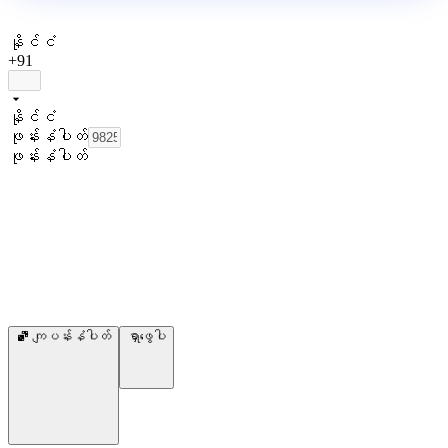
နိုင်ငံ
+91
နိုင်ငံ
ဖုန်းနံပါတ်
ဖုန်းနံပါတ်
ကျပန်းနံပါတ်
ရှာဖွေပါ