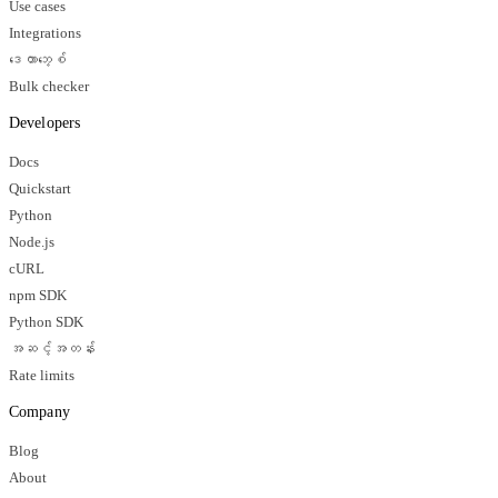
Use cases
Integrations
ဒေတာဘေ့စ်
Bulk checker
Developers
Docs
Quickstart
Python
Node.js
cURL
npm SDK
Python SDK
အဆင့်အတန်း
Rate limits
Company
Blog
About