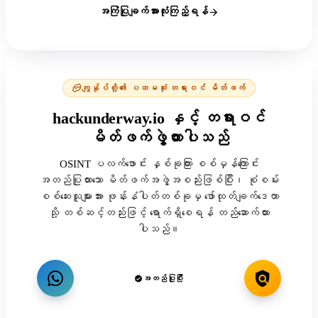
အကြံပြုချက်အားလုံးကြည့်ရန်
ကျွန်ုပ်တို့၏ ပထမဆုံး တရားဝင် မိတ်ဖက်
hackunderway.io နှင့် တရားဝင်
မိတ်ဖက်ဖွဲ့ထားပါသည်
OSINT ပလက်ဖောင်း နှစ်ခုကြား စစ်မှန်ကြောင်း
အတည်ပြုထားသော မိတ်ဖက်အဖွဲ့အစည်းဖြစ်ပြီး၊ စုံစမ်း
စစ်ဆေးသူများအား ဖုန်းနံပါတ်တစ်ခုမှ ဖော်ထုတ်ချက်ဒေတာ
သို့ တစ်ဆင့်တည်းဖြင့် ရောက်ရှိစေရန် တည်ဆောက်ထား
ပါသည်။
အတည်ပြုပြီး