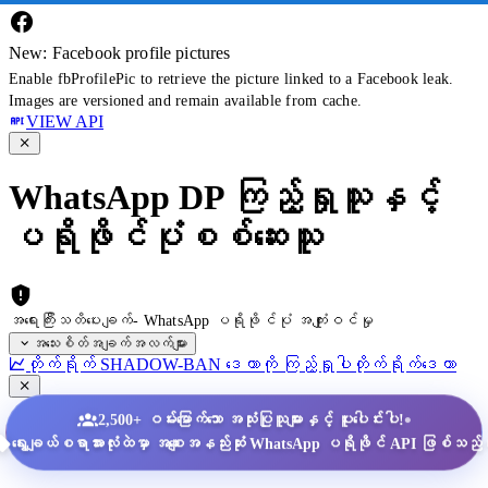
New: Facebook profile pictures
Enable fbProfilePic to retrieve the picture linked to a Facebook leak.
Images are versioned and remain available from cache.
VIEW API
WhatsApp DP ကြည့်ရှုသူနှင့်
ပရိုဖိုင်ပုံစစ်ဆေးသူ
အရေးကြီးသတိပေးချက်- WhatsApp ပရိုဖိုင်ပုံ အကျုံးဝင်မှု
အသေးစိတ်အချက်အလက်များ
တိုက်ရိုက် SHADOW-BAN ဒေတာကို ကြည့်ရှုပါ
တိုက်ရိုက်ဒေတာ
•
2,500+ ဝမ်းမြောက်သော အသုံးပြုသူများနှင့် ပူးပေါင်းပါ!
ရွေးချယ်စရာအားလုံးထဲမှာ အစျေးအနည်းဆုံး WhatsApp ပရိုဖိုင် API ဖြစ်သည