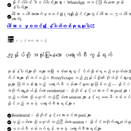
နိုင်ငံပေါင်း ဒါဇင်ပေါင်းများစွာ၊ WhatsApp အသင့်ဖြစ်နေသော ဖုန်း
နံပါတ်များ
ဒေါ်လာ ၁ ဒေါ်လာအောက်မှစတင်၍ (အချို့နိုင်ငံများတွင် ဒေါ်လာ ၀.၅၀ ဒေါ်လ
အောက်)
ဒေါ်လာ ၁ မှစတင်၍ နံပါတ်တစ်ခုရယူပါ
စပွန်ဆာပေးထားသည်
ကျွန်ုပ်တို့ အသုံးပြုနေသော ပရောက်စီ ကွန်ရက်
ဖုန်းနံပါတ်များကို အများအပြား စစ်ဆေးရာတွင် ပိတ်ဆို့ခံရမည်မဟုတ်သော I
လိပ်စာများ လိုအပ်သည်။ ProxyScrape သည် ကျွန်ုပ်တို့၏ ကိုယ်ပိုင်ရှာဖွေ
မှုများ ဖြတ်သန်းသွားသည့် ပရောက်စီ ဝန်ဆောင်မှုပေးသူဖြစ်သည် — နိုင်ငံ
အလိုက် ရွေးချယ်နိုင်သော residential၊ မိုဘိုင်းနှင့် ဒေတာစင်တာ pool များ
လှည့်ပတ်သော သို့မဟုတ် တည်ငြိမ်သော session များနှင့် ငွေမပေးမီ စမ်းသပ်
နိုင်သည့် အခမဲ့ ပရောက်စီစာရင်းများ။
Residential၊ မိုဘိုင်းနှင့် ဒေတာစင်တာ pool များ
လှည့်ပတ်သော သို့မဟုတ် တည်ငြိမ်သော session၊ နိုင်ငံအလိုက် ရွေးချယ်မှ
မဝယ်မီ စမ်းသပ်ရန် အခမဲ့ ပရောက်စီစာရင်းများ