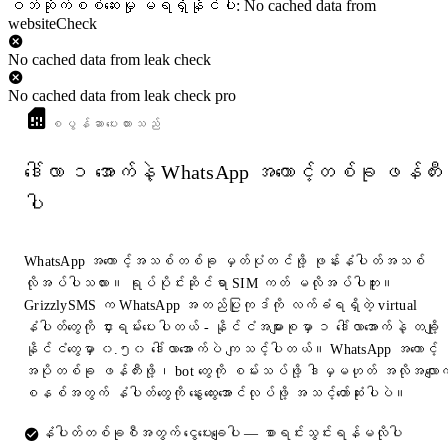
ဝဘ်ဆိုက်စစ်ဆေးမှု မရရှိနိုင်ပါ: No cached data from
websiteCheck
No cached data from leak check
No cached data from leak check pro
စပွန်ဆာပေးထားသည်
ဒေါ်လာ ၁ အောက်နဲ့ WhatsApp အကောင့်တစ်ခု ဖန်တီး
ပါ
WhatsApp အကောင့်အသစ်တစ်ခု မှတ်ပုံတင်ဖို့ ဖုန်းနံပါတ်အသစ်
လိုအပ်ပါသလား။ ရုပ်ပိုင်းဆိုင်ရာ SIM ကတ် မလိုအပ်ပါဘူး။
GrizzlySMS က WhatsApp အတည်ပြုကုဒ်ကို လက်ခံရရှိတဲ့ virtual
နံပါတ်တွေကို ငှားရမ်းပေးပါတယ် - နိုင်ငံအများစုမှာ ၁ ဒေါ်လာအောက်နဲ့ တချို့
နိုင်ငံတွေမှာ ၀.၅၀ ဒေါ်လာအောက်ပဲ ကျသင့်ပါတယ်။ WhatsApp အကောင့်
အပိုတစ်ခု ဖန်တီးဖို့၊ bot တွေကို စမ်းသပ်ဖို့ ဒါမှမဟုတ် အလိုအလျောက
စနစ်အတွက် နံပါတ်တွေကို နွေးထွေးအောင်လုပ်ဖို့ အသင့်တော်ဆုံးပါပဲ။
နံပါတ်တစ်ခုစီအတွက် ငွေပေးချေပါ — စာရင်းသွင်းရန်မလိုပါ