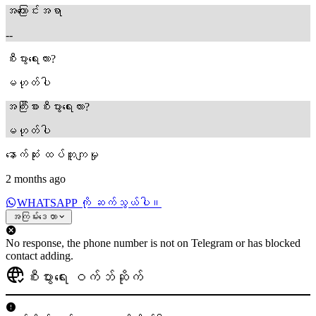
အကြောင်းအရာ
--
စီးပွားရေးလား?
မဟုတ်ပါ
အကြီးစားစီးပွားရေးလား?
မဟုတ်ပါ
နောက်ဆုံး ထပ်တူကျမှု
2 months ago
WHATSAPP ကို ဆက်သွယ်ပါ။
အကြမ်းဒေတာ
No response, the phone number is not on Telegram or has blocked
contact adding.
စီးပွားရေး ဝက်ဘ်ဆိုက်