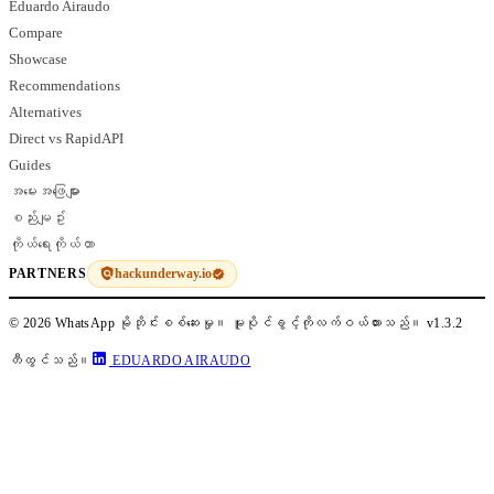
Eduardo Airaudo
Compare
Showcase
Recommendations
Alternatives
Direct vs RapidAPI
Guides
အမေးအဖြေများ
စည်းမျဥ်း
ကိုယ်ရေးကိုယ်တာ
hackunderway.io
PARTNERS
© 2026 WhatsApp မိုဘိုင်းစစ်ဆေးမှု။ မူပိုင်ခွင့်ကိုလက်ဝယ်ထားသည်။
v1.3.2
တီထွင်သည်။
EDUARDO AIRAUDO