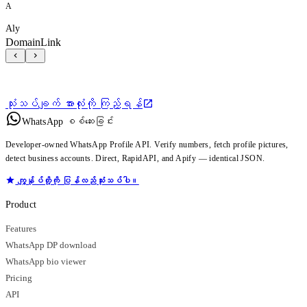
A
Aly
DomainLink
သုံးသပ်ချက် အားလုံးကို ကြည့်ရန်
WhatsApp စစ်ဆေးခြင်း
Developer-owned WhatsApp Profile API. Verify numbers, fetch profile pictures,
detect business accounts. Direct, RapidAPI, and Apify — identical JSON.
ကျွန်ုပ်တို့ကို ပြန်လည်သုံးသပ်ပါ။
Product
Features
WhatsApp DP download
WhatsApp bio viewer
Pricing
API