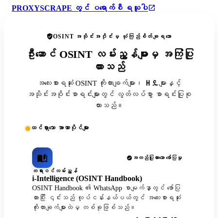
PROXYSCRAPE တွင် ပရောက်စီ ရယူပါ
OSINT အသိုင်းအဝိုင်းမှ ယုံကြည်စိတ်ချရသော
ဦးဆောင် OSINT လမ်းညွှန်များမှ အကြံပြု
ထားသည်
အလေးစားရဆုံး OSINT ကိုးကားချက်များ၊ ዘዴများနှင့်
အသိုင်းအဝိုင်းစာရင်းများတွင် လွတ်လပ်စွာ စာရင်းပြုစု
ထားသည်။
ထင်ရှားသော အာဏာပိုင်များ
အတည်ပြုထားသော ဖော်ပြမှု
တရားဝင်လမ်းညွှန်
i-Intelligence (OSINT Handbook)
OSINT Handbook ၏ WhatsApp စာမျက်နှာတွင် ဖော်ပြ
ထားပြီး ၎င်းသည် လုပ်ငန်းနယ်ပယ်တွင် အလေးစားရဆုံး
ကိုးကားချက်များထဲမှ တစ်ခုဖြစ်သည်။