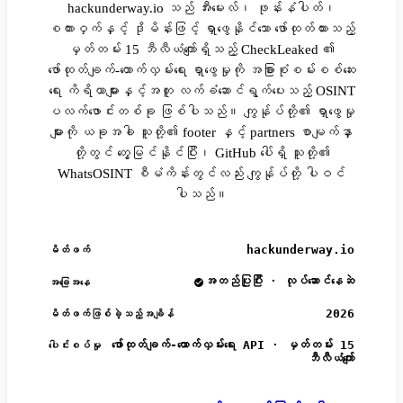
hackunderway.io သည် အီးမေးလ်၊ ဖုန်းနံပါတ်၊
စကားဝှက်နှင့် ဒိုမိန်းဖြင့် ရှာဖွေနိုင်သော ဖော်ထုတ်ထားသည့်
မှတ်တမ်း 15 ဘီလီယံကျော်ရှိသည့် CheckLeaked ၏
ဖော်ထုတ်ချက်-ထောက်လှမ်းရေး ရှာဖွေမှုကို အခြားစုံစမ်းစစ်ဆေး
ရေး ကိရိယာများနှင့်အတူ လက်ခံဆောင်ရွက်ပေးသည့် OSINT
ပလက်ဖောင်းတစ်ခု ဖြစ်ပါသည်။ ကျွန်ုပ်တို့၏ ရှာဖွေမှု
များကို ယခုအခါ သူတို့၏ footer နှင့် partners စာမျက်နှာ
တို့တွင် တွေ့မြင်နိုင်ပြီး၊ GitHub ပေါ်ရှိ သူတို့၏
WhatsOSINT စီမံကိန်းတွင်လည်း ကျွန်ုပ်တို့ ပါဝင်
ပါသည်။
hackunderway.io
မိတ်ဖက်
အတည်ပြုပြီး · လုပ်ဆောင်နေဆဲ
အခြေအနေ
2026
မိတ်ဖက်ဖြစ်ခဲ့သည့်အချိန်
ဖော်ထုတ်ချက်-ထောက်လှမ်းရေး API · မှတ်တမ်း 15
ပေါင်းစပ်မှု
ဘီလီယံကျော်