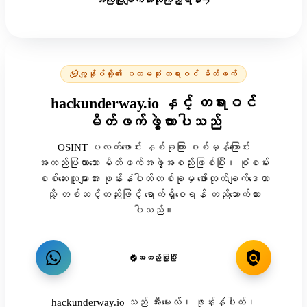
အကြံပြုချက်အားလုံးကြည့်ရန်
ကျွန်ုပ်တို့၏ ပထမဆုံး တရားဝင် မိတ်ဖက်
hackunderway.io နှင့် တရားဝင်
မိတ်ဖက်ဖွဲ့ထားပါသည်
OSINT ပလက်ဖောင်း နှစ်ခုကြား စစ်မှန်ကြောင်း
အတည်ပြုထားသော မိတ်ဖက်အဖွဲ့အစည်းဖြစ်ပြီး၊ စုံစမ်း
စစ်ဆေးသူများအား ဖုန်းနံပါတ်တစ်ခုမှ ဖော်ထုတ်ချက်ဒေတာ
သို့ တစ်ဆင့်တည်းဖြင့် ရောက်ရှိစေရန် တည်ဆောက်ထား
ပါသည်။
အတည်ပြုပြီး
hackunderway.io သည် အီးမေးလ်၊ ဖုန်းနံပါတ်၊