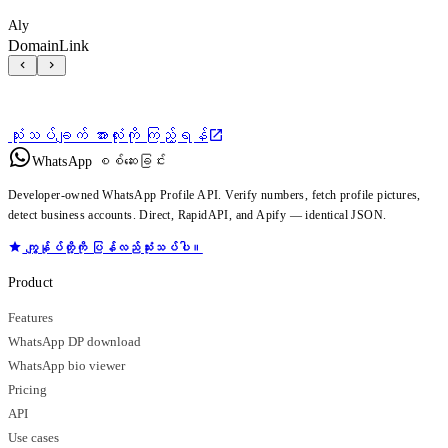
Aly
DomainLink
သုံးသပ်ချက် အားလုံးကို ကြည့်ရန်
WhatsApp စစ်ဆေးခြင်း
Developer-owned WhatsApp Profile API. Verify numbers, fetch profile pictures,
detect business accounts. Direct, RapidAPI, and Apify — identical JSON.
ကျွန်ုပ်တို့ကို ပြန်လည်သုံးသပ်ပါ။
Product
Features
WhatsApp DP download
WhatsApp bio viewer
Pricing
API
Use cases