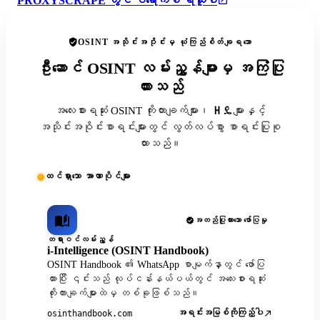
PROXYSCRAPE တွင် ပရောက်စီ ရယူပါ
OSINT အသိုင်းအဝိုင်းမှ ယုံကြည်စိတ်ချရသော
ဦးဆောင် OSINT လမ်းညွှန်များမှ အကြံပြု
ထားသည်
အလေးစားရဆုံး OSINT ကိုးကားချက်များ၊ ዘዴများနှင့်
အသိုင်းအဝိုင်းစာရင်းများတွင် လွတ်လပ်စွာ စာရင်းပြုစု
ထားသည်။
ထင်ရှားသော အာဏာပိုင်များ
အတည်ပြုထားသော ဖော်ပြမှု
တရားဝင်လမ်းညွှန်
i-Intelligence (OSINT Handbook)
OSINT Handbook ၏ WhatsApp စာမျက်နှာတွင် ဖော်ပြ
ထားပြီး ၎င်းသည် လုပ်ငန်းနယ်ပယ်တွင် အလေးစားရဆုံး
ကိုးကားချက်များထဲမှ တစ်ခုဖြစ်သည်။
အရင်းအမြစ်ကိုကြည့်ပါ
osinthandbook.com