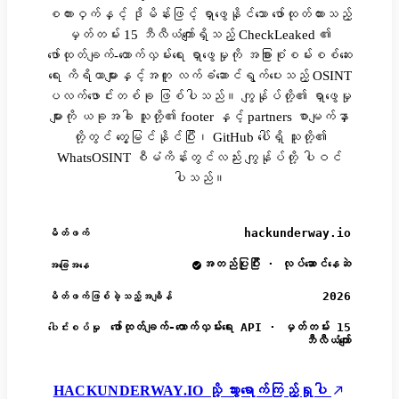
စကားဝှက်နှင့် ဒိုမိန်းဖြင့် ရှာဖွေနိုင်သော ဖော်ထုတ်ထားသည့်
မှတ်တမ်း 15 ဘီလီယံကျော်ရှိသည့် CheckLeaked ၏
ဖော်ထုတ်ချက်-ထောက်လှမ်းရေး ရှာဖွေမှုကို အခြားစုံစမ်းစစ်ဆေး
ရေး ကိရိယာများနှင့်အတူ လက်ခံဆောင်ရွက်ပေးသည့် OSINT
ပလက်ဖောင်းတစ်ခု ဖြစ်ပါသည်။ ကျွန်ုပ်တို့၏ ရှာဖွေမှု
များကို ယခုအခါ သူတို့၏ footer နှင့် partners စာမျက်နှာ
တို့တွင် တွေ့မြင်နိုင်ပြီး၊ GitHub ပေါ်ရှိ သူတို့၏
WhatsOSINT စီမံကိန်းတွင်လည်း ကျွန်ုပ်တို့ ပါဝင်
ပါသည်။
hackunderway.io
မိတ်ဖက်
အတည်ပြုပြီး · လုပ်ဆောင်နေဆဲ
အခြေအနေ
2026
မိတ်ဖက်ဖြစ်ခဲ့သည့်အချိန်
ဖော်ထုတ်ချက်-ထောက်လှမ်းရေး API · မှတ်တမ်း 15
ပေါင်းစပ်မှု
ဘီလီယံကျော်
HACKUNDERWAY.IO သို့ သွားရောက်ကြည့်ရှုပါ