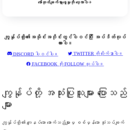
ဖော်ထုတ်ချက်ရှာဖွေမှုကို လေ့လာပါ
ကျွန်ုပ်တို့၏အသိုင်းအဝိုင်းတွင်ပါဝင်ပြီး အပ်ဒိတ်လုပ်
ထားပါ။
TWITTER ကိုလိုက်နာပါ။
DISCORD ပါဝင်ပါ။
FACEBOOK ကို FOLLOW လုပ်ပါ။
ကျွန်ုပ်တို့ အသုံးပြုသူများ ပြောသည်
များ
ကျွန်ုပ်တို့၏ ကျေနပ်သော ဖောက်သည်များမှ စစ်မှန်သော သုံးသပ်ချက်