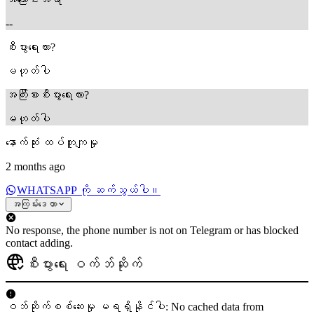
--
စီးပွားရေးလား?
မဟုတ်ပါ
အကြီးစားစီးပွားရေးလား?
မဟုတ်ပါ
နောက်ဆုံး ထပ်တူကျမှု
2 months ago
WHATSAPP ကို ဆက်သွယ်ပါ။
အကြမ်းဒေတာ
No response, the phone number is not on Telegram or has blocked
contact adding.
စီးပွားရေး ဝက်ဘ်ဆိုက်
ဝဘ်ဆိုက်စစ်ဆေးမှု မရရှိနိုင်ပါ: No cached data from