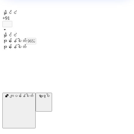
နိုင်ငံ
+91
နိုင်ငံ
ဖုန်းနံပါတ်
ဖုန်းနံပါတ်
ကျပန်းနံပါတ်
ရှာဖွေပါ