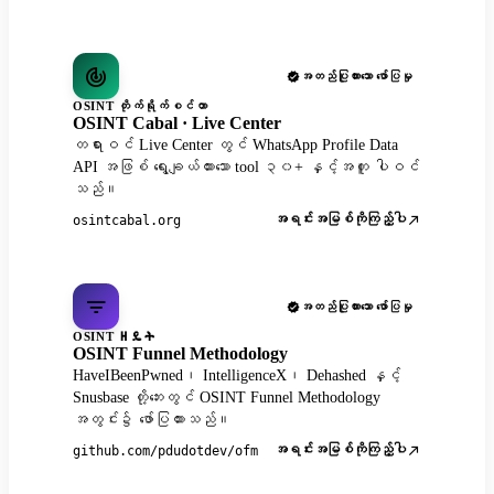
အတည်ပြုထားသော ဖော်ပြမှု
OSINT တိုက်ရိုက်စင်တာ
OSINT Cabal · Live Center
တရားဝင် Live Center တွင် WhatsApp Profile Data
API အဖြစ် ရွေးချယ်ထားသော tool ၃၀+ နှင့်အတူ ပါဝင်
သည်။
အရင်းအမြစ်ကိုကြည့်ပါ
osintcabal.org
အတည်ပြုထားသော ဖော်ပြမှု
OSINT ዘዴት
OSINT Funnel Methodology
HaveIBeenPwned၊ IntelligenceX၊ Dehashed နှင့်
Snusbase တို့ဘေးတွင် OSINT Funnel Methodology
အတွင်း၌ ဖော်ပြထားသည်။
အရင်းအမြစ်ကိုကြည့်ပါ
github.com/pdudotdev/ofm