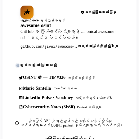
အတည်ပြုထားသော ဖော်ပြမှု
ရွေးချယ်ထားသော ရည်ညွှန်းစာရင်း
awesome-osint
GitHub မှာ ကြယ်ထောင်ပေါင်းများစွာနဲ့ canonical awesome-
osint စာရင်းမှာ ပါဝင်ပါတယ်။
အရင်းအမြစ်ကိုကြည့်ပါ
github.com/jivoi/awesome-osint
တွင်လည်း ဖော်ပြထားသည်
OSINT 🪙 — TIP #326
အသိုင်းအဝိုင်းပို့စ်
Mario Santella
သုတေသီရေးသားချက်
LinkedIn Pulse · Varshney
ပရော်ဖက်ရှင်နယ်ဆောင်းပါး
Cybersecurity-Notes (3ls3if)
Pentest မှတ်စုများ
ထို့အပြင် API ကို ရည်ညွှန်းသည့် အသိုင်းအဝိုင်းပို့စ်များ၊
သင်ခန်းစာများနှင့် OSINT pentest မှတ်စုများစွာလည်း ပါဝင်သည်။