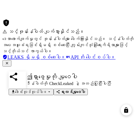
⚠️ သင့်ဖုန်းနံပါတ် ပျက်သွားနိုင်သည်။
ဒေတာဖောက်ဖျက်မှုတွင် ဖုန်းနံပါတ်များ ပေါက်ကြားနိုင်သည်။ သင့်နံပါတ်ကို
အပေးအယူခံရခြင်းရှိမရှိ စစ်ဆေးပြီး ကျွမ်းကျင်လုံခြုံရေးကိရိယာများဖြင့်
သင့်ကိုယ်သင် ကာကွယ်ပါ။
LEAKS ရှိမရှိ စစ်ဆေးပါ။
API ကို ပေါင်းစပ်ပါ။
ဤရှာဖွေမှုကို မျှဝေပါ
ဒီနံပါတ်ကို CheckLeaked နဲ့ အတည်ပြုပြီးပါပြီ
ဒေါင်းလုဒ်လုပ်ပါ။
ရလဒ်မျှဝေပါ