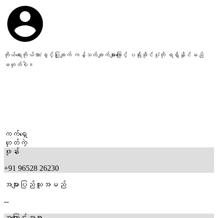
ကိုယ်ရေးကိုယ်တာ/ခွင့်ပြုချက် ကန့်သတ်ချက်များကြောင့် ပရိုဖိုင်ပုံကို ရရှိနိုင်မည်
မဟုတ်ပါ။
ကက်ရှေ
ဟုတ်ကဲ့
ဖုန်း
+91 96528 26230
အများပြည်သူအမည်
--
အကြောင်းအရာ