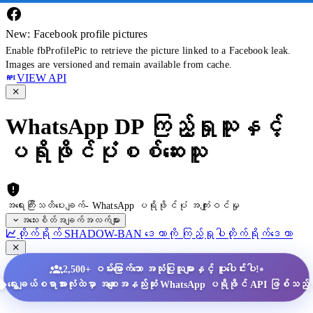
New: Facebook profile pictures
Enable fbProfilePic to retrieve the picture linked to a Facebook leak.
Images are versioned and remain available from cache.
VIEW API
WhatsApp DP ကြည့်ရှုသူနှင့်
ပရိုဖိုင်ပုံစစ်ဆေးသူ
အရေးကြီးသတိပေးချက်- WhatsApp ပရိုဖိုင်ပုံ အကျုံးဝင်မှု
အသေးစိတ်အချက်အလက်များ
တိုက်ရိုက် SHADOW-BAN ဒေတာကို ကြည့်ရှုပါ
တိုက်ရိုက်ဒေတာ
•
2,500+ ဝမ်းမြောက်သော အသုံးပြုသူများနှင့် ပူးပေါင်းပါ!
ရွေးချယ်စရာအားလုံးထဲမှာ အစျေးအနည်းဆုံး WhatsApp ပရိုဖိုင် API ဖြစ်သည