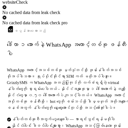
websiteCheck
No cached data from leak check
No cached data from leak check pro
စပွန်ဆာပေးထားသည်
ဒေါ်လာ ၁ အောက်နဲ့ WhatsApp အကောင့်တစ်ခု ဖန်တီး
ပါ
WhatsApp အကောင့်အသစ်တစ်ခု မှတ်ပုံတင်ဖို့ ဖုန်းနံပါတ်အသစ်
လိုအပ်ပါသလား။ ရုပ်ပိုင်းဆိုင်ရာ SIM ကတ် မလိုအပ်ပါဘူး။
GrizzlySMS က WhatsApp အတည်ပြုကုဒ်ကို လက်ခံရရှိတဲ့ virtual
နံပါတ်တွေကို ငှားရမ်းပေးပါတယ် - နိုင်ငံအများစုမှာ ၁ ဒေါ်လာအောက်နဲ့ တချို့
နိုင်ငံတွေမှာ ၀.၅၀ ဒေါ်လာအောက်ပဲ ကျသင့်ပါတယ်။ WhatsApp အကောင့်
အပိုတစ်ခု ဖန်တီးဖို့၊ bot တွေကို စမ်းသပ်ဖို့ ဒါမှမဟုတ် အလိုအလျောက
စနစ်အတွက် နံပါတ်တွေကို နွေးထွေးအောင်လုပ်ဖို့ အသင့်တော်ဆုံးပါပဲ။
နံပါတ်တစ်ခုစီအတွက် ငွေပေးချေပါ — စာရင်းသွင်းရန်မလိုပါ
နိုင်ငံပေါင်း ဒါဇင်ပေါင်းများစွာ၊ WhatsApp အသင့်ဖြစ်နေသော ဖုန်း