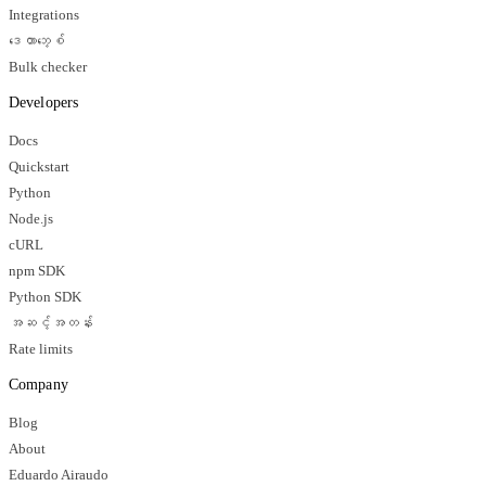
Integrations
ဒေတာဘေ့စ်
Bulk checker
Developers
Docs
Quickstart
Python
Node.js
cURL
npm SDK
Python SDK
အဆင့်အတန်း
Rate limits
Company
Blog
About
Eduardo Airaudo