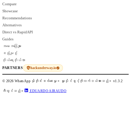
Compare
Showcase
Recommendations
Alternatives
Direct vs RapidAPI
Guides
အမေးအဖြေများ
စည်းမျဥ်း
ကိုယ်ရေးကိုယ်တာ
hackunderway.io
PARTNERS
© 2026 WhatsApp မိုဘိုင်းစစ်ဆေးမှု။ မူပိုင်ခွင့်ကိုလက်ဝယ်ထားသည်။
v1.3.2
တီထွင်သည်။
EDUARDO AIRAUDO