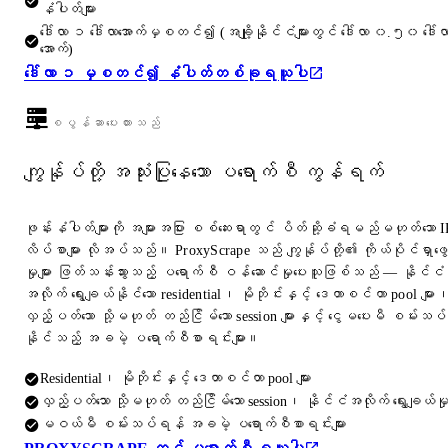
နံပါတ်များ
ဒေါ်လာ ၁ ဒေါ်လာအောက်မှစတင်၍ (အချို့နိုင်ငံများတွင် ဒေါ်လာ ၀.၅၀ ဒေါ်လ
အောက်)
ဒေါ်လာ ၁ မှစတင်၍ နံပါတ်တစ်ခုရယူပါ
စပွန်ဆာပေးထားသည်
ကျွန်ုပ်တို့ အသုံးပြုနေသော ပရောက်စီ ကွန်ရက်
ဖုန်းနံပါတ်များကို အများအပြား စစ်ဆေးရာတွင် ပိတ်ဆို့ခံရမည်မဟုတ်သော I
လိပ်စာများ လိုအပ်သည်။ ProxyScrape သည် ကျွန်ုပ်တို့၏ ကိုယ်ပိုင်ရှာဖွေ
မှုများ ဖြတ်သန်းသွားသည့် ပရောက်စီ ဝန်ဆောင်မှုပေးသူဖြစ်သည် — နိုင်ငံ
အလိုက် ရွေးချယ်နိုင်သော residential၊ မိုဘိုင်းနှင့် ဒေတာစင်တာ pool များ
လှည့်ပတ်သော သို့မဟုတ် တည်ငြိမ်သော session များနှင့် ငွေမပေးမီ စမ်းသပ်
နိုင်သည့် အခမဲ့ ပရောက်စီစာရင်းများ။
Residential၊ မိုဘိုင်းနှင့် ဒေတာစင်တာ pool များ
လှည့်ပတ်သော သို့မဟုတ် တည်ငြိမ်သော session၊ နိုင်ငံအလိုက် ရွေးချယ်မှ
မဝယ်မီ စမ်းသပ်ရန် အခမဲ့ ပရောက်စီစာရင်းများ