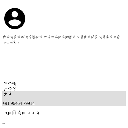
ကိုယ်ရေးကိုယ်တာ/ခွင့်ပြုချက် ကန့်သတ်ချက်များကြောင့် ပရိုဖိုင်ပုံကို ရရှိနိုင်မည်
မဟုတ်ပါ။
ကက်ရှေ
ဟုတ်ကဲ့
ဖုန်း
+91 96464 79914
အများပြည်သူအမည်
--