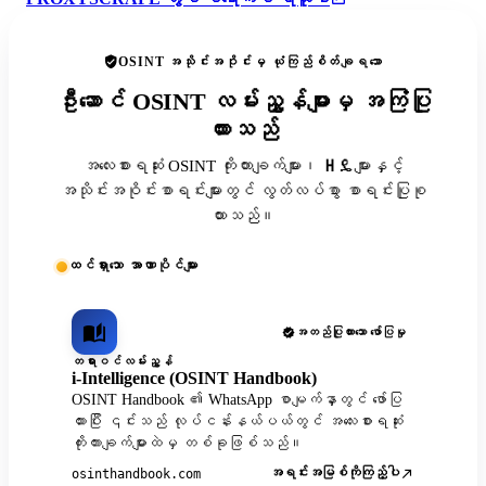
OSINT အသိုင်းအဝိုင်းမှ ယုံကြည်စိတ်ချရသော
ဦးဆောင် OSINT လမ်းညွှန်များမှ အကြံပြု
ထားသည်
အလေးစားရဆုံး OSINT ကိုးကားချက်များ၊ ዘዴများနှင့်
အသိုင်းအဝိုင်းစာရင်းများတွင် လွတ်လပ်စွာ စာရင်းပြုစု
ထားသည်။
ထင်ရှားသော အာဏာပိုင်များ
အတည်ပြုထားသော ဖော်ပြမှု
တရားဝင်လမ်းညွှန်
i-Intelligence (OSINT Handbook)
OSINT Handbook ၏ WhatsApp စာမျက်နှာတွင် ဖော်ပြ
ထားပြီး ၎င်းသည် လုပ်ငန်းနယ်ပယ်တွင် အလေးစားရဆုံး
ကိုးကားချက်များထဲမှ တစ်ခုဖြစ်သည်။
အရင်းအမြစ်ကိုကြည့်ပါ
osinthandbook.com