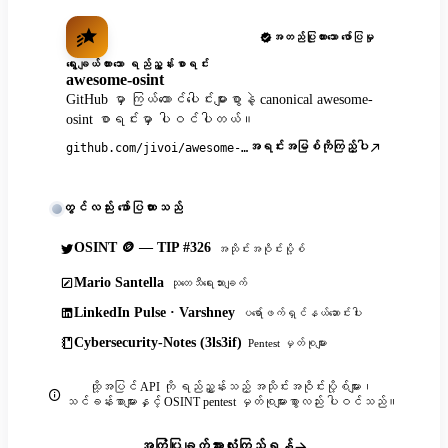
အတည်ပြုထားသော ဖော်ပြမှု
ရွေးချယ်ထားသော ရည်ညွှန်းစာရင်း
awesome-osint
GitHub မှာ ကြယ်ထောင်ပေါင်းများစွာနဲ့ canonical awesome-
osint စာရင်းမှာ ပါဝင်ပါတယ်။
အရင်းအမြစ်ကိုကြည့်ပါ
github.com/jivoi/awesome-osint
တွင်လည်း ဖော်ပြထားသည်
OSINT 🪙 — TIP #326
အသိုင်းအဝိုင်းပို့စ်
Mario Santella
သုတေသီရေးသားချက်
LinkedIn Pulse · Varshney
ပရော်ဖက်ရှင်နယ်ဆောင်းပါး
Cybersecurity-Notes (3ls3if)
Pentest မှတ်စုများ
ထို့အပြင် API ကို ရည်ညွှန်းသည့် အသိုင်းအဝိုင်းပို့စ်များ၊
သင်ခန်းစာများနှင့် OSINT pentest မှတ်စုများစွာလည်း ပါဝင်သည်။
အကြံပြုချက်အားလုံးကြည့်ရန်