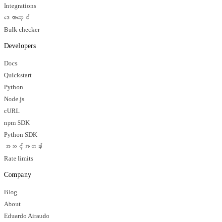
Integrations
ဒေတာဘေ့စ်
Bulk checker
Developers
Docs
Quickstart
Python
Node.js
cURL
npm SDK
Python SDK
အဆင့်အတန်း
Rate limits
Company
Blog
About
Eduardo Airaudo