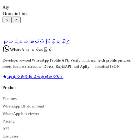
Aly
DomainLink
သုံးသပ်ချက် အားလုံးကို ကြည့်ရန်
WhatsApp စစ်ဆေးခြင်း
Developer-owned WhatsApp Profile API. Verify numbers, fetch profile pictures,
detect business accounts. Direct, RapidAPI, and Apify — identical JSON.
ကျွန်ုပ်တို့ကို ပြန်လည်သုံးသပ်ပါ။
Product
Features
WhatsApp DP download
WhatsApp bio viewer
Pricing
API
Use cases