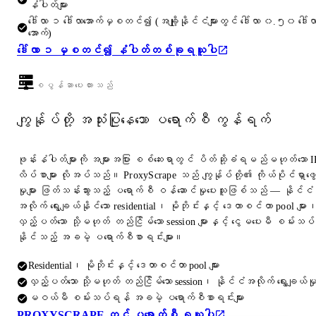
နံပါတ်များ
ဒေါ်လာ ၁ ဒေါ်လာအောက်မှစတင်၍ (အချို့နိုင်ငံများတွင် ဒေါ်လာ ၀.၅၀ ဒေါ်လ
အောက်)
ဒေါ်လာ ၁ မှစတင်၍ နံပါတ်တစ်ခုရယူပါ
စပွန်ဆာပေးထားသည်
ကျွန်ုပ်တို့ အသုံးပြုနေသော ပရောက်စီ ကွန်ရက်
ဖုန်းနံပါတ်များကို အများအပြား စစ်ဆေးရာတွင် ပိတ်ဆို့ခံရမည်မဟုတ်သော I
လိပ်စာများ လိုအပ်သည်။ ProxyScrape သည် ကျွန်ုပ်တို့၏ ကိုယ်ပိုင်ရှာဖွေ
မှုများ ဖြတ်သန်းသွားသည့် ပရောက်စီ ဝန်ဆောင်မှုပေးသူဖြစ်သည် — နိုင်ငံ
အလိုက် ရွေးချယ်နိုင်သော residential၊ မိုဘိုင်းနှင့် ဒေတာစင်တာ pool များ
လှည့်ပတ်သော သို့မဟုတ် တည်ငြိမ်သော session များနှင့် ငွေမပေးမီ စမ်းသပ်
နိုင်သည့် အခမဲ့ ပရောက်စီစာရင်းများ။
Residential၊ မိုဘိုင်းနှင့် ဒေတာစင်တာ pool များ
လှည့်ပတ်သော သို့မဟုတ် တည်ငြိမ်သော session၊ နိုင်ငံအလိုက် ရွေးချယ်မှ
မဝယ်မီ စမ်းသပ်ရန် အခမဲ့ ပရောက်စီစာရင်းများ
PROXYSCRAPE တွင် ပရောက်စီ ရယူပါ