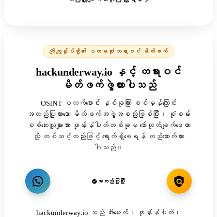
ကျွန်ုပ်တို့၏ ပထမဆုံး တရားဝင် မိတ်ဖက်
hackunderway.io နှင့် တရားဝင်
မိတ်ဖက်ဖွဲ့ထားပါသည်
OSINT ပလက်ဖောင်း နှစ်ခုကြား စစ်မှန်ကြောင်း
အတည်ပြုထားသော မိတ်ဖက်အဖွဲ့အစည်းဖြစ်ပြီး၊ စုံစမ်း
စစ်ဆေးသူများအား ဖုန်းနံပါတ်တစ်ခုမှ ဖော်ထုတ်ချက်ဒေတာ
သို့ တစ်ဆင့်တည်းဖြင့် ရောက်ရှိစေရန် တည်ဆောက်ထား
ပါသည်။
အတည်ပြုပြီး
hackunderway.io သည် အီးမေးလ်၊ ဖုန်းနံပါတ်၊