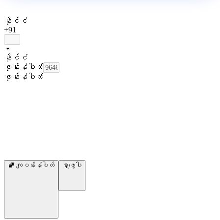
နိုင်ငံ
+91
နိုင်ငံ
ဖုန်းနံပါတ်
ဖုန်းနံပါတ်
ကျပန်းနံပါတ်
ရှာဖွေပါ