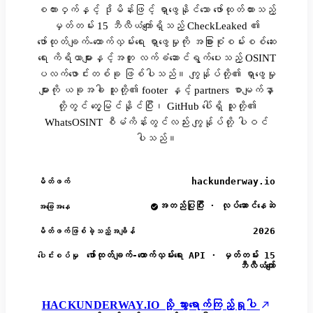
စကားဝှက်နှင့် ဒိုမိန်းဖြင့် ရှာဖွေနိုင်သော ဖော်ထုတ်ထားသည့်
မှတ်တမ်း 15 ဘီလီယံကျော်ရှိသည့် CheckLeaked ၏
ဖော်ထုတ်ချက်-ထောက်လှမ်းရေး ရှာဖွေမှုကို အခြားစုံစမ်းစစ်ဆေး
ရေး ကိရိယာများနှင့်အတူ လက်ခံဆောင်ရွက်ပေးသည့် OSINT
ပလက်ဖောင်းတစ်ခု ဖြစ်ပါသည်။ ကျွန်ုပ်တို့၏ ရှာဖွေမှု
များကို ယခုအခါ သူတို့၏ footer နှင့် partners စာမျက်နှာ
တို့တွင် တွေ့မြင်နိုင်ပြီး၊ GitHub ပေါ်ရှိ သူတို့၏
WhatsOSINT စီမံကိန်းတွင်လည်း ကျွန်ုပ်တို့ ပါဝင်
ပါသည်။
hackunderway.io
မိတ်ဖက်
အတည်ပြုပြီး · လုပ်ဆောင်နေဆဲ
အခြေအနေ
2026
မိတ်ဖက်ဖြစ်ခဲ့သည့်အချိန်
ဖော်ထုတ်ချက်-ထောက်လှမ်းရေး API · မှတ်တမ်း 15
ပေါင်းစပ်မှု
ဘီလီယံကျော်
HACKUNDERWAY.IO သို့ သွားရောက်ကြည့်ရှုပါ