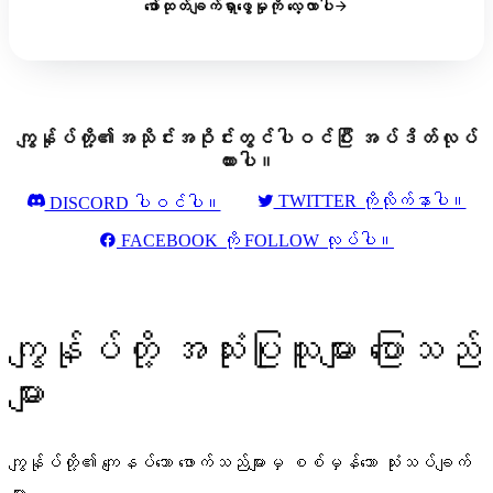
ဖော်ထုတ်ချက်ရှာဖွေမှုကို လေ့လာပါ
ကျွန်ုပ်တို့၏အသိုင်းအဝိုင်းတွင်ပါဝင်ပြီး အပ်ဒိတ်လုပ်
ထားပါ။
TWITTER ကိုလိုက်နာပါ။
DISCORD ပါဝင်ပါ။
FACEBOOK ကို FOLLOW လုပ်ပါ။
ကျွန်ုပ်တို့ အသုံးပြုသူများ ပြောသည်
များ
ကျွန်ုပ်တို့၏ ကျေနပ်သော ဖောက်သည်များမှ စစ်မှန်သော သုံးသပ်ချက်