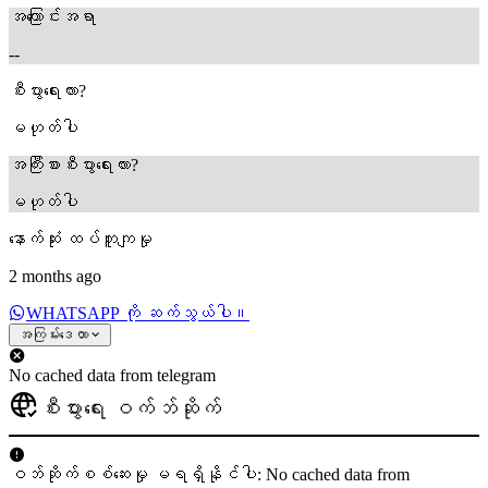
အကြောင်းအရာ
--
စီးပွားရေးလား?
မဟုတ်ပါ
အကြီးစားစီးပွားရေးလား?
မဟုတ်ပါ
နောက်ဆုံး ထပ်တူကျမှု
2 months ago
WHATSAPP ကို ဆက်သွယ်ပါ။
အကြမ်းဒေတာ
No cached data from telegram
စီးပွားရေး ဝက်ဘ်ဆိုက်
ဝဘ်ဆိုက်စစ်ဆေးမှု မရရှိနိုင်ပါ: No cached data from