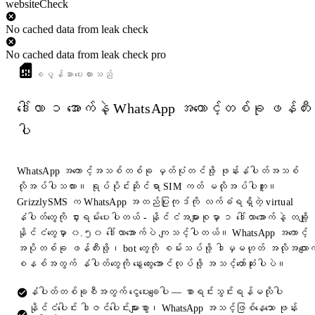
websiteCheck
No cached data from leak check
No cached data from leak check pro
စပွန်ဆာပေးထားသည်
ဒေါ်လာ ၁ အောက်နဲ့ WhatsApp အကောင့်တစ်ခု ဖန်တီး
ပါ
WhatsApp အကောင့်အသစ်တစ်ခု မှတ်ပုံတင်ဖို့ ဖုန်းနံပါတ်အသစ်
လိုအပ်ပါသလား။ ရုပ်ပိုင်းဆိုင်ရာ SIM ကတ် မလိုအပ်ပါဘူး။
GrizzlySMS က WhatsApp အတည်ပြုကုဒ်ကို လက်ခံရရှိတဲ့ virtual
နံပါတ်တွေကို ငှားရမ်းပေးပါတယ် - နိုင်ငံအများစုမှာ ၁ ဒေါ်လာအောက်နဲ့ တချို့
နိုင်ငံတွေမှာ ၀.၅၀ ဒေါ်လာအောက်ပဲ ကျသင့်ပါတယ်။ WhatsApp အကောင့်
အပိုတစ်ခု ဖန်တီးဖို့၊ bot တွေကို စမ်းသပ်ဖို့ ဒါမှမဟုတ် အလိုအလျောက
စနစ်အတွက် နံပါတ်တွေကို နွေးထွေးအောင်လုပ်ဖို့ အသင့်တော်ဆုံးပါပဲ။
နံပါတ်တစ်ခုစီအတွက် ငွေပေးချေပါ — စာရင်းသွင်းရန်မလိုပါ
နိုင်ငံပေါင်း ဒါဇင်ပေါင်းများစွာ၊ WhatsApp အသင့်ဖြစ်နေသော ဖုန်း