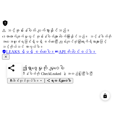
⚠️ သင့်ဖုန်းနံပါတ် ပျက်သွားနိုင်သည်။
ဒေတာဖောက်ဖျက်မှုတွင် ဖုန်းနံပါတ်များ ပေါက်ကြားနိုင်သည်။ သင့်နံပါတ်ကို
အပေးအယူခံရခြင်းရှိမရှိ စစ်ဆေးပြီး ကျွမ်းကျင်လုံခြုံရေးကိရိယာများဖြင့်
သင့်ကိုယ်သင် ကာကွယ်ပါ။
LEAKS ရှိမရှိ စစ်ဆေးပါ။
API ကို ပေါင်းစပ်ပါ။
ဤရှာဖွေမှုကို မျှဝေပါ
ဒီနံပါတ်ကို CheckLeaked နဲ့ အတည်ပြုပြီးပါပြီ
ဒေါင်းလုဒ်လုပ်ပါ။
ရလဒ်မျှဝေပါ