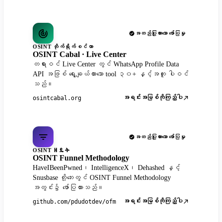
အတည်ပြုထားသော ဖော်ပြမှု
OSINT တိုက်ရိုက်စင်တာ
OSINT Cabal · Live Center
တရားဝင် Live Center တွင် WhatsApp Profile Data
API အဖြစ် ရွေးချယ်ထားသော tool ၃၀+ နှင့်အတူ ပါဝင်
သည်။
အရင်းအမြစ်ကိုကြည့်ပါ
osintcabal.org
အတည်ပြုထားသော ဖော်ပြမှု
OSINT ዘዴት
OSINT Funnel Methodology
HaveIBeenPwned၊ IntelligenceX၊ Dehashed နှင့်
Snusbase တို့ဘေးတွင် OSINT Funnel Methodology
အတွင်း၌ ဖော်ပြထားသည်။
အရင်းအမြစ်ကိုကြည့်ပါ
github.com/pdudotdev/ofm