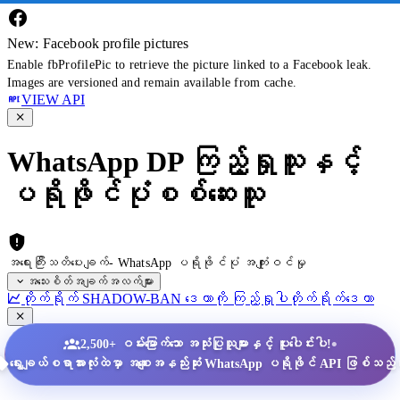
New: Facebook profile pictures
Enable fbProfilePic to retrieve the picture linked to a Facebook leak.
Images are versioned and remain available from cache.
VIEW API
WhatsApp DP ကြည့်ရှုသူနှင့်
ပရိုဖိုင်ပုံစစ်ဆေးသူ
အရေးကြီးသတိပေးချက်- WhatsApp ပရိုဖိုင်ပုံ အကျုံးဝင်မှု
အသေးစိတ်အချက်အလက်များ
တိုက်ရိုက် SHADOW-BAN ဒေတာကို ကြည့်ရှုပါ
တိုက်ရိုက်ဒေတာ
•
2,500+ ဝမ်းမြောက်သော အသုံးပြုသူများနှင့် ပူးပေါင်းပါ!
ရွေးချယ်စရာအားလုံးထဲမှာ အစျေးအနည်းဆုံး WhatsApp ပရိုဖိုင် API ဖြစ်သည