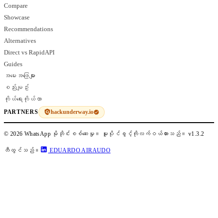
Compare
Showcase
Recommendations
Alternatives
Direct vs RapidAPI
Guides
အမေးအဖြေများ
စည်းမျဥ်း
ကိုယ်ရေးကိုယ်တာ
hackunderway.io
PARTNERS
© 2026 WhatsApp မိုဘိုင်းစစ်ဆေးမှု။ မူပိုင်ခွင့်ကိုလက်ဝယ်ထားသည်။
v1.3.2
တီထွင်သည်။
EDUARDO AIRAUDO