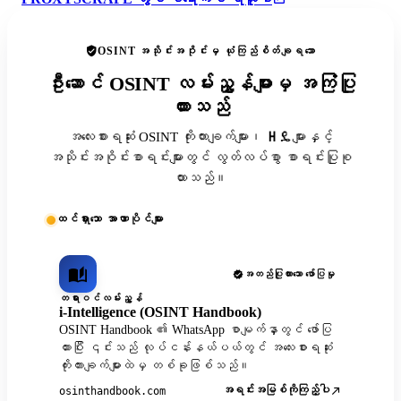
OSINT အသိုင်းအဝိုင်းမှ ယုံကြည်စိတ်ချရသော
ဦးဆောင် OSINT လမ်းညွှန်များမှ အကြံပြု
ထားသည်
အလေးစားရဆုံး OSINT ကိုးကားချက်များ၊ ዘዴများနှင့်
အသိုင်းအဝိုင်းစာရင်းများတွင် လွတ်လပ်စွာ စာရင်းပြုစု
ထားသည်။
ထင်ရှားသော အာဏာပိုင်များ
အတည်ပြုထားသော ဖော်ပြမှု
တရားဝင်လမ်းညွှန်
i-Intelligence (OSINT Handbook)
OSINT Handbook ၏ WhatsApp စာမျက်နှာတွင် ဖော်ပြ
ထားပြီး ၎င်းသည် လုပ်ငန်းနယ်ပယ်တွင် အလေးစားရဆုံး
ကိုးကားချက်များထဲမှ တစ်ခုဖြစ်သည်။
အရင်းအမြစ်ကိုကြည့်ပါ
osinthandbook.com