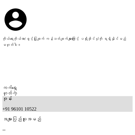
ကိုယ်ရေးကိုယ်တာ/ခွင့်ပြုချက် ကန့်သတ်ချက်များကြောင့် ပရိုဖိုင်ပုံကို ရရှိနိုင်မည်
မဟုတ်ပါ။
ကက်ရှေ
ဟုတ်ကဲ့
ဖုန်း
+91 96101 10522
အများပြည်သူအမည်
--