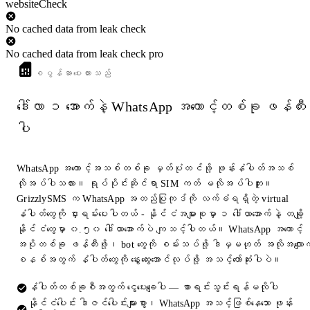
websiteCheck
No cached data from leak check
No cached data from leak check pro
စပွန်ဆာပေးထားသည်
ဒေါ်လာ ၁ အောက်နဲ့ WhatsApp အကောင့်တစ်ခု ဖန်တီး
ပါ
WhatsApp အကောင့်အသစ်တစ်ခု မှတ်ပုံတင်ဖို့ ဖုန်းနံပါတ်အသစ်
လိုအပ်ပါသလား။ ရုပ်ပိုင်းဆိုင်ရာ SIM ကတ် မလိုအပ်ပါဘူး။
GrizzlySMS က WhatsApp အတည်ပြုကုဒ်ကို လက်ခံရရှိတဲ့ virtual
နံပါတ်တွေကို ငှားရမ်းပေးပါတယ် - နိုင်ငံအများစုမှာ ၁ ဒေါ်လာအောက်နဲ့ တချို့
နိုင်ငံတွေမှာ ၀.၅၀ ဒေါ်လာအောက်ပဲ ကျသင့်ပါတယ်။ WhatsApp အကောင့်
အပိုတစ်ခု ဖန်တီးဖို့၊ bot တွေကို စမ်းသပ်ဖို့ ဒါမှမဟုတ် အလိုအလျောက
စနစ်အတွက် နံပါတ်တွေကို နွေးထွေးအောင်လုပ်ဖို့ အသင့်တော်ဆုံးပါပဲ။
နံပါတ်တစ်ခုစီအတွက် ငွေပေးချေပါ — စာရင်းသွင်းရန်မလိုပါ
နိုင်ငံပေါင်း ဒါဇင်ပေါင်းများစွာ၊ WhatsApp အသင့်ဖြစ်နေသော ဖုန်း