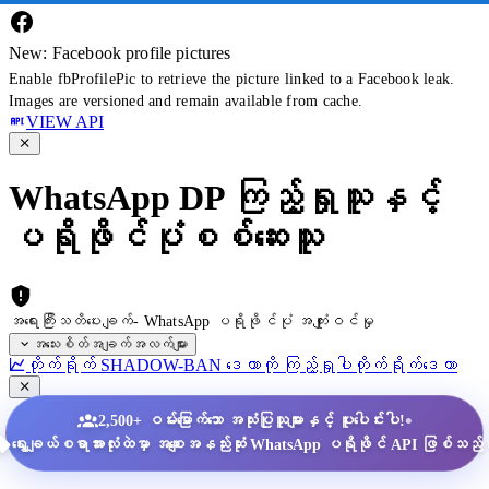
New: Facebook profile pictures
Enable fbProfilePic to retrieve the picture linked to a Facebook leak.
Images are versioned and remain available from cache.
VIEW API
WhatsApp DP ကြည့်ရှုသူနှင့်
ပရိုဖိုင်ပုံစစ်ဆေးသူ
အရေးကြီးသတိပေးချက်- WhatsApp ပရိုဖိုင်ပုံ အကျုံးဝင်မှု
အသေးစိတ်အချက်အလက်များ
တိုက်ရိုက် SHADOW-BAN ဒေတာကို ကြည့်ရှုပါ
တိုက်ရိုက်ဒေတာ
•
2,500+ ဝမ်းမြောက်သော အသုံးပြုသူများနှင့် ပူးပေါင်းပါ!
ရွေးချယ်စရာအားလုံးထဲမှာ အစျေးအနည်းဆုံး WhatsApp ပရိုဖိုင် API ဖြစ်သည