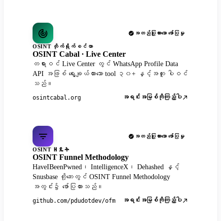
အတည်ပြုထားသော ဖော်ပြမှု
OSINT တိုက်ရိုက်စင်တာ
OSINT Cabal · Live Center
တရားဝင် Live Center တွင် WhatsApp Profile Data
API အဖြစ် ရွေးချယ်ထားသော tool ၃၀+ နှင့်အတူ ပါဝင်
သည်။
အရင်းအမြစ်ကိုကြည့်ပါ
osintcabal.org
အတည်ပြုထားသော ဖော်ပြမှု
OSINT ዘዴት
OSINT Funnel Methodology
HaveIBeenPwned၊ IntelligenceX၊ Dehashed နှင့်
Snusbase တို့ဘေးတွင် OSINT Funnel Methodology
အတွင်း၌ ဖော်ပြထားသည်။
အရင်းအမြစ်ကိုကြည့်ပါ
github.com/pdudotdev/ofm