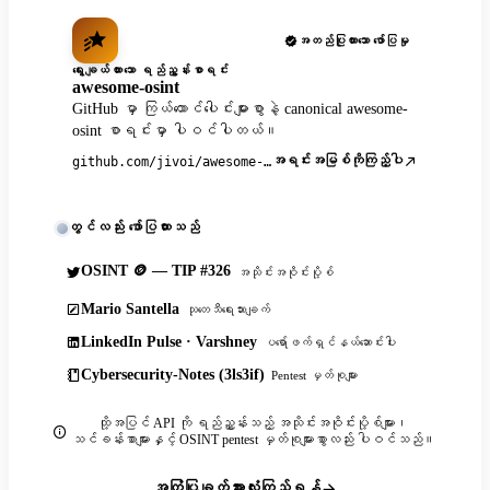
အတည်ပြုထားသော ဖော်ပြမှု
ရွေးချယ်ထားသော ရည်ညွှန်းစာရင်း
awesome-osint
GitHub မှာ ကြယ်ထောင်ပေါင်းများစွာနဲ့ canonical awesome-
osint စာရင်းမှာ ပါဝင်ပါတယ်။
အရင်းအမြစ်ကိုကြည့်ပါ
github.com/jivoi/awesome-osint
တွင်လည်း ဖော်ပြထားသည်
OSINT 🪙 — TIP #326
အသိုင်းအဝိုင်းပို့စ်
Mario Santella
သုတေသီရေးသားချက်
LinkedIn Pulse · Varshney
ပရော်ဖက်ရှင်နယ်ဆောင်းပါး
Cybersecurity-Notes (3ls3if)
Pentest မှတ်စုများ
ထို့အပြင် API ကို ရည်ညွှန်းသည့် အသိုင်းအဝိုင်းပို့စ်များ၊
သင်ခန်းစာများနှင့် OSINT pentest မှတ်စုများစွာလည်း ပါဝင်သည်။
အကြံပြုချက်အားလုံးကြည့်ရန်