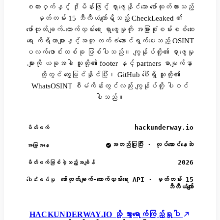
စကားဝှက်နှင့် ဒိုမိန်းဖြင့် ရှာဖွေနိုင်သော ဖော်ထုတ်ထားသည့်
မှတ်တမ်း 15 ဘီလီယံကျော်ရှိသည့် CheckLeaked ၏
ဖော်ထုတ်ချက်-ထောက်လှမ်းရေး ရှာဖွေမှုကို အခြားစုံစမ်းစစ်ဆေး
ရေး ကိရိယာများနှင့်အတူ လက်ခံဆောင်ရွက်ပေးသည့် OSINT
ပလက်ဖောင်းတစ်ခု ဖြစ်ပါသည်။ ကျွန်ုပ်တို့၏ ရှာဖွေမှု
များကို ယခုအခါ သူတို့၏ footer နှင့် partners စာမျက်နှာ
တို့တွင် တွေ့မြင်နိုင်ပြီး၊ GitHub ပေါ်ရှိ သူတို့၏
WhatsOSINT စီမံကိန်းတွင်လည်း ကျွန်ုပ်တို့ ပါဝင်
ပါသည်။
hackunderway.io
မိတ်ဖက်
အတည်ပြုပြီး · လုပ်ဆောင်နေဆဲ
အခြေအနေ
2026
မိတ်ဖက်ဖြစ်ခဲ့သည့်အချိန်
ဖော်ထုတ်ချက်-ထောက်လှမ်းရေး API · မှတ်တမ်း 15
ပေါင်းစပ်မှု
ဘီလီယံကျော်
HACKUNDERWAY.IO သို့ သွားရောက်ကြည့်ရှုပါ