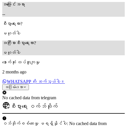
အကြောင်းအရာ
--
စီးပွားရေးလား?
မဟုတ်ပါ
အကြီးစားစီးပွားရေးလား?
မဟုတ်ပါ
နောက်ဆုံး ထပ်တူကျမှု
2 months ago
WHATSAPP ကို ဆက်သွယ်ပါ။
အကြမ်းဒေတာ
No cached data from telegram
စီးပွားရေး ဝက်ဘ်ဆိုက်
ဝဘ်ဆိုက်စစ်ဆေးမှု မရရှိနိုင်ပါ: No cached data from