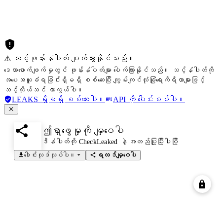
⚠️ သင့်ဖုန်းနံပါတ် ပျက်သွားနိုင်သည်။
ဒေတာဖောက်ဖျက်မှုတွင် ဖုန်းနံပါတ်များ ပေါက်ကြားနိုင်သည်။ သင့်နံပါတ်ကို
အပေးအယူခံရခြင်းရှိမရှိ စစ်ဆေးပြီး ကျွမ်းကျင်လုံခြုံရေးကိရိယာများဖြင့်
သင့်ကိုယ်သင် ကာကွယ်ပါ။
LEAKS ရှိမရှိ စစ်ဆေးပါ။
API ကို ပေါင်းစပ်ပါ။
ဤရှာဖွေမှုကို မျှဝေပါ
ဒီနံပါတ်ကို CheckLeaked နဲ့ အတည်ပြုပြီးပါပြီ
ဒေါင်းလုဒ်လုပ်ပါ။
ရလဒ်မျှဝေပါ