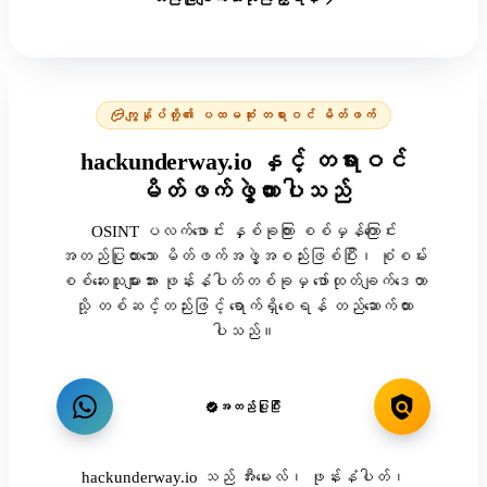
ကျွန်ုပ်တို့၏ ပထမဆုံး တရားဝင် မိတ်ဖက်
hackunderway.io နှင့် တရားဝင်
မိတ်ဖက်ဖွဲ့ထားပါသည်
OSINT ပလက်ဖောင်း နှစ်ခုကြား စစ်မှန်ကြောင်း
အတည်ပြုထားသော မိတ်ဖက်အဖွဲ့အစည်းဖြစ်ပြီး၊ စုံစမ်း
စစ်ဆေးသူများအား ဖုန်းနံပါတ်တစ်ခုမှ ဖော်ထုတ်ချက်ဒေတာ
သို့ တစ်ဆင့်တည်းဖြင့် ရောက်ရှိစေရန် တည်ဆောက်ထား
ပါသည်။
အတည်ပြုပြီး
hackunderway.io သည် အီးမေးလ်၊ ဖုန်းနံပါတ်၊