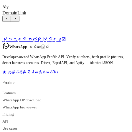
Aly
DomainLink
သုံးသပ်ချက် အားလုံးကို ကြည့်ရန်
WhatsApp စစ်ဆေးခြင်း
Developer-owned WhatsApp Profile API. Verify numbers, fetch profile pictures,
detect business accounts. Direct, RapidAPI, and Apify — identical JSON.
ကျွန်ုပ်တို့ကို ပြန်လည်သုံးသပ်ပါ။
Product
Features
WhatsApp DP download
WhatsApp bio viewer
Pricing
API
Use cases