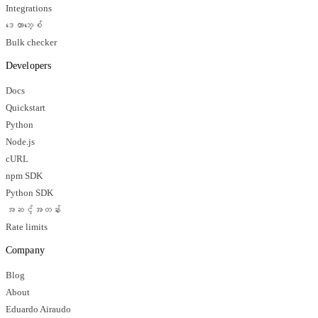
Integrations
ဒေတာဘေ့စ်
Bulk checker
Developers
Docs
Quickstart
Python
Node.js
cURL
npm SDK
Python SDK
အဆင့်အတန်း
Rate limits
Company
Blog
About
Eduardo Airaudo