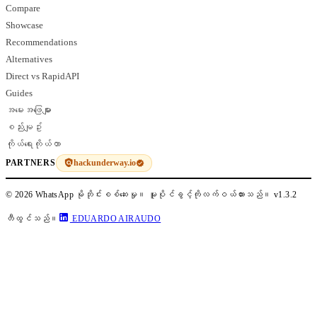
Compare
Showcase
Recommendations
Alternatives
Direct vs RapidAPI
Guides
အမေးအဖြေများ
စည်းမျဥ်း
ကိုယ်ရေးကိုယ်တာ
hackunderway.io
PARTNERS
© 2026 WhatsApp မိုဘိုင်းစစ်ဆေးမှု။ မူပိုင်ခွင့်ကိုလက်ဝယ်ထားသည်။
v1.3.2
တီထွင်သည်။
EDUARDO AIRAUDO