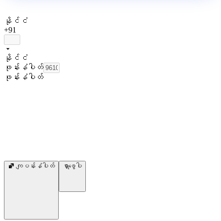
နိုင်ငံ
+91
နိုင်ငံ
ဖုန်းနံပါတ်
ဖုန်းနံပါတ်
ကျပန်းနံပါတ်
ရှာဖွေပါ