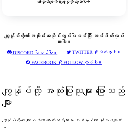
ဖော်ထုတ်ချက်ရှာဖွေမှုကို လေ့လာပါ
ကျွန်ုပ်တို့၏အသိုင်းအဝိုင်းတွင်ပါဝင်ပြီး အပ်ဒိတ်လုပ်
ထားပါ။
TWITTER ကိုလိုက်နာပါ။
DISCORD ပါဝင်ပါ။
FACEBOOK ကို FOLLOW လုပ်ပါ။
ကျွန်ုပ်တို့ အသုံးပြုသူများ ပြောသည်
များ
ကျွန်ုပ်တို့၏ ကျေနပ်သော ဖောက်သည်များမှ စစ်မှန်သော သုံးသပ်ချက်