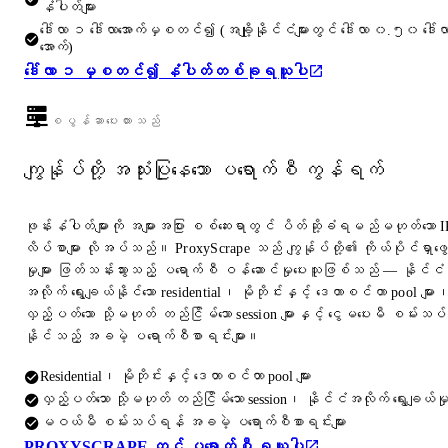
နံပါတ်များ
ဒေါ်လာ ၁ ဒေါ်လာအောက်မှစတင်၍ (အချို့နိုင်ငံများတွင် ဒေါ်လာ ၀.၅၀ ဒေါ်လ
အောက်)
ဒေါ်လာ ၁ မှစတင်၍ နံပါတ်တစ်ခုရယူပါ
စပွန်ဆာပေးထားသည်
ကျွန်ုပ်တို့ အသုံးပြုနေသော ပရောက်စီ ကွန်ရက်
ဖုန်းနံပါတ်များကို အများအပြား စစ်ဆေးရာတွင် ပိတ်ဆို့ခံရမည်မဟုတ်သော I
လိပ်စာများ လိုအပ်သည်။ ProxyScrape သည် ကျွန်ုပ်တို့၏ ကိုယ်ပိုင်ရှာဖွေ
မှုများ ဖြတ်သန်းသွားသည့် ပရောက်စီ ဝန်ဆောင်မှုပေးသူဖြစ်သည် — နိုင်ငံ
အလိုက် ရွေးချယ်နိုင်သော residential၊ မိုဘိုင်းနှင့် ဒေတာစင်တာ pool များ
လှည့်ပတ်သော သို့မဟုတ် တည်ငြိမ်သော session များနှင့် ငွေမပေးမီ စမ်းသပ်
နိုင်သည့် အခမဲ့ ပရောက်စီစာရင်းများ။
Residential၊ မိုဘိုင်းနှင့် ဒေတာစင်တာ pool များ
လှည့်ပတ်သော သို့မဟုတ် တည်ငြိမ်သော session၊ နိုင်ငံအလိုက် ရွေးချယ်မှ
မဝယ်မီ စမ်းသပ်ရန် အခမဲ့ ပရောက်စီစာရင်းများ
PROXYSCRAPE တွင် ပရောက်စီ ရယူပါ