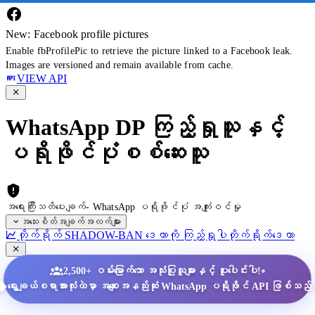
New: Facebook profile pictures
Enable fbProfilePic to retrieve the picture linked to a Facebook leak.
Images are versioned and remain available from cache.
VIEW API
WhatsApp DP ကြည့်ရှုသူနှင့်
ပရိုဖိုင်ပုံစစ်ဆေးသူ
အရေးကြီးသတိပေးချက်- WhatsApp ပရိုဖိုင်ပုံ အကျုံးဝင်မှု
အသေးစိတ်အချက်အလက်များ
တိုက်ရိုက် SHADOW-BAN ဒေတာကို ကြည့်ရှုပါ
တိုက်ရိုက်ဒေတာ
•
2,500+ ဝမ်းမြောက်သော အသုံးပြုသူများနှင့် ပူးပေါင်းပါ!
ရွေးချယ်စရာအားလုံးထဲမှာ အစျေးအနည်းဆုံး WhatsApp ပရိုဖိုင် API ဖြစ်သည