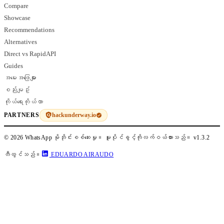
Compare
Showcase
Recommendations
Alternatives
Direct vs RapidAPI
Guides
အမေးအဖြေများ
စည်းမျဥ်း
ကိုယ်ရေးကိုယ်တာ
hackunderway.io
PARTNERS
© 2026 WhatsApp မိုဘိုင်းစစ်ဆေးမှု။ မူပိုင်ခွင့်ကိုလက်ဝယ်ထားသည်။
v1.3.2
တီထွင်သည်။
EDUARDO AIRAUDO