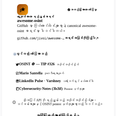
အတည်ပြုထားသော ဖော်ပြမှု
ရွေးချယ်ထားသော ရည်ညွှန်းစာရင်း
awesome-osint
GitHub မှာ ကြယ်ထောင်ပေါင်းများစွာနဲ့ canonical awesome-
osint စာရင်းမှာ ပါဝင်ပါတယ်။
အရင်းအမြစ်ကိုကြည့်ပါ
github.com/jivoi/awesome-osint
တွင်လည်း ဖော်ပြထားသည်
OSINT 🪙 — TIP #326
အသိုင်းအဝိုင်းပို့စ်
Mario Santella
သုတေသီရေးသားချက်
LinkedIn Pulse · Varshney
ပရော်ဖက်ရှင်နယ်ဆောင်းပါး
Cybersecurity-Notes (3ls3if)
Pentest မှတ်စုများ
ထို့အပြင် API ကို ရည်ညွှန်းသည့် အသိုင်းအဝိုင်းပို့စ်များ၊
သင်ခန်းစာများနှင့် OSINT pentest မှတ်စုများစွာလည်း ပါဝင်သည်။
အကြံပြုချက်အားလုံးကြည့်ရန်