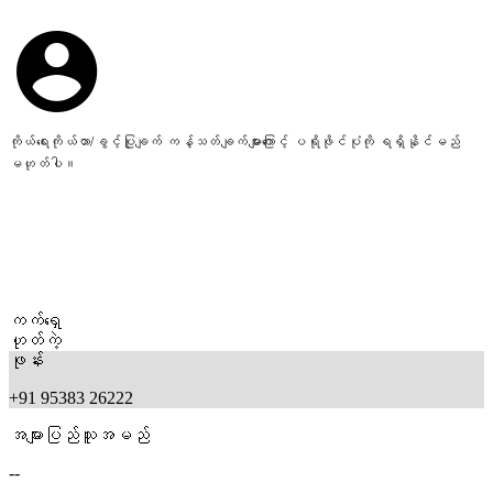
ကိုယ်ရေးကိုယ်တာ/ခွင့်ပြုချက် ကန့်သတ်ချက်များကြောင့် ပရိုဖိုင်ပုံကို ရရှိနိုင်မည်
မဟုတ်ပါ။
ကက်ရှေ
ဟုတ်ကဲ့
ဖုန်း
+91 95383 26222
အများပြည်သူအမည်
--