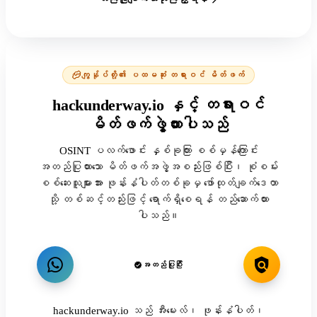
ကျွန်ုပ်တို့၏ ပထမဆုံး တရားဝင် မိတ်ဖက်
hackunderway.io နှင့် တရားဝင်
မိတ်ဖက်ဖွဲ့ထားပါသည်
OSINT ပလက်ဖောင်း နှစ်ခုကြား စစ်မှန်ကြောင်း
အတည်ပြုထားသော မိတ်ဖက်အဖွဲ့အစည်းဖြစ်ပြီး၊ စုံစမ်း
စစ်ဆေးသူများအား ဖုန်းနံပါတ်တစ်ခုမှ ဖော်ထုတ်ချက်ဒေတာ
သို့ တစ်ဆင့်တည်းဖြင့် ရောက်ရှိစေရန် တည်ဆောက်ထား
ပါသည်။
အတည်ပြုပြီး
hackunderway.io သည် အီးမေးလ်၊ ဖုန်းနံပါတ်၊