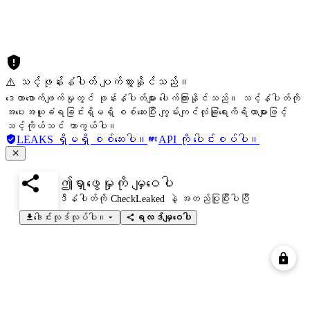
⚠️ သင့်ဖုန်းနံပါတ် ပျက်သွားနိုင်သည်။
ဒေတာဖောက်ဖျက်မှုတွင် ဖုန်းနံပါတ်များ ပေါက်ကြားနိုင်သည်။ သင့်နံပါတ်ကို
အပေးအယူခံရခြင်းရှိမရှိ စစ်ဆေးပြီး ကျွမ်းကျင်လုံခြုံရေးကိရိယာများဖြင့်
သင့်ကိုယ်သင် ကာကွယ်ပါ။
LEAKS ရှိမရှိ စစ်ဆေးပါ။
API ကို ပေါင်းစပ်ပါ။
ဤရှာဖွေမှုကို မျှဝေပါ
ဒီနံပါတ်ကို CheckLeaked နဲ့ အတည်ပြုပြီးပါပြီ
ဒေါင်းလုဒ်လုပ်ပါ။
ရလဒ်မျှဝေပါ