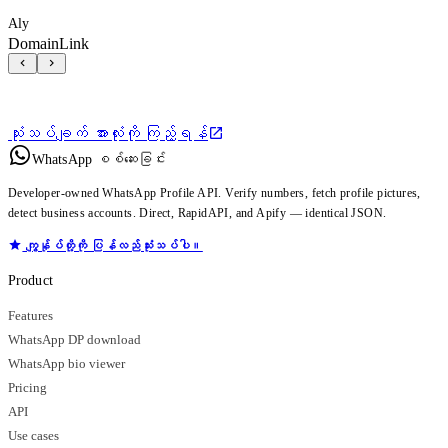
Aly
DomainLink
သုံးသပ်ချက် အားလုံးကို ကြည့်ရန်
WhatsApp စစ်ဆေးခြင်း
Developer-owned WhatsApp Profile API. Verify numbers, fetch profile pictures,
detect business accounts. Direct, RapidAPI, and Apify — identical JSON.
ကျွန်ုပ်တို့ကို ပြန်လည်သုံးသပ်ပါ။
Product
Features
WhatsApp DP download
WhatsApp bio viewer
Pricing
API
Use cases