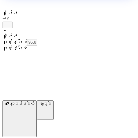
နိုင်ငံ
+91
နိုင်ငံ
ဖုန်းနံပါတ်
ဖုန်းနံပါတ်
ကျပန်းနံပါတ်
ရှာဖွေပါ