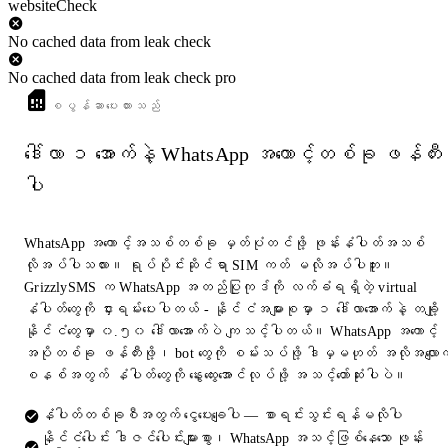
websiteCheck
No cached data from leak check
No cached data from leak check pro
စပွန်ဆာပေးထားသည်
ဒေါ်လာ ၁ အောက်နဲ့ WhatsApp အကောင့်တစ်ခု ဖန်တီး
ပါ
WhatsApp အကောင့်အသစ်တစ်ခု မှတ်ပုံတင်ဖို့ ဖုန်းနံပါတ်အသစ်
လိုအပ်ပါသလား။ ရုပ်ပိုင်းဆိုင်ရာ SIM ကတ် မလိုအပ်ပါဘူး။
GrizzlySMS က WhatsApp အတည်ပြုကုဒ်ကို လက်ခံရရှိတဲ့ virtual
နံပါတ်တွေကို ငှားရမ်းပေးပါတယ် - နိုင်ငံအများစုမှာ ၁ ဒေါ်လာအောက်နဲ့ တချို့
နိုင်ငံတွေမှာ ၀.၅၀ ဒေါ်လာအောက်ပဲ ကျသင့်ပါတယ်။ WhatsApp အကောင့်
အပိုတစ်ခု ဖန်တီးဖို့၊ bot တွေကို စမ်းသပ်ဖို့ ဒါမှမဟုတ် အလိုအလျောက
စနစ်အတွက် နံပါတ်တွေကို နွေးထွေးအောင်လုပ်ဖို့ အသင့်တော်ဆုံးပါပဲ။
နံပါတ်တစ်ခုစီအတွက် ငွေပေးချေပါ — စာရင်းသွင်းရန်မလိုပါ
နိုင်ငံပေါင်း ဒါဇင်ပေါင်းများစွာ၊ WhatsApp အသင့်ဖြစ်နေသော ဖုန်း