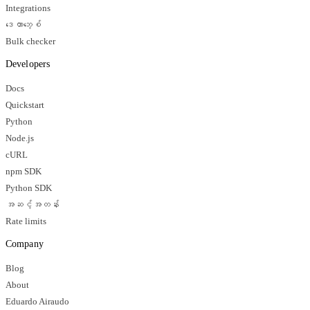
Integrations
ဒေတာဘေ့စ်
Bulk checker
Developers
Docs
Quickstart
Python
Node.js
cURL
npm SDK
Python SDK
အဆင့်အတန်း
Rate limits
Company
Blog
About
Eduardo Airaudo