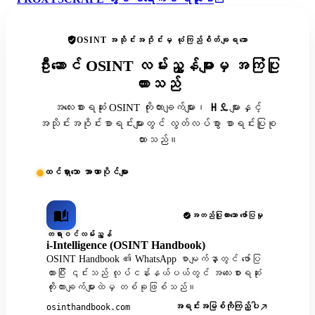
OSINT အသိုင်းအဝိုင်းမှ ယုံကြည်စိတ်ချရသော
ဦးဆောင် OSINT လမ်းညွှန်များမှ အကြံပြု
ထားသည်
အလေးစားရဆုံး OSINT ကိုးကားချက်များ၊ ዘዴများနှင့်
အသိုင်းအဝိုင်းစာရင်းများတွင် လွတ်လပ်စွာ စာရင်းပြုစု
ထားသည်။
ထင်ရှားသော အာဏာပိုင်များ
အတည်ပြုထားသော ဖော်ပြမှု
တရားဝင်လမ်းညွှန်
i-Intelligence (OSINT Handbook)
OSINT Handbook ၏ WhatsApp စာမျက်နှာတွင် ဖော်ပြ
ထားပြီး ၎င်းသည် လုပ်ငန်းနယ်ပယ်တွင် အလေးစားရဆုံး
ကိုးကားချက်များထဲမှ တစ်ခုဖြစ်သည်။
အရင်းအမြစ်ကိုကြည့်ပါ
osinthandbook.com