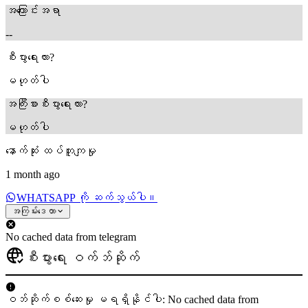
အကြောင်းအရာ
--
စီးပွားရေးလား?
မဟုတ်ပါ
အကြီးစားစီးပွားရေးလား?
မဟုတ်ပါ
နောက်ဆုံး ထပ်တူကျမှု
1 month ago
WHATSAPP ကို ဆက်သွယ်ပါ။
အကြမ်းဒေတာ
No cached data from telegram
စီးပွားရေး ဝက်ဘ်ဆိုက်
ဝဘ်ဆိုက်စစ်ဆေးမှု မရရှိနိုင်ပါ: No cached data from