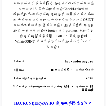
စကားဝှက်နှင့် ဒိုမိန်းဖြင့် ရှာဖွေနိုင်သော ဖော်ထုတ်ထားသည့်
မှတ်တမ်း 15 ဘီလီယံကျော်ရှိသည့် CheckLeaked ၏
ဖော်ထုတ်ချက်-ထောက်လှမ်းရေး ရှာဖွေမှုကို အခြားစုံစမ်းစစ်ဆေး
ရေး ကိရိယာများနှင့်အတူ လက်ခံဆောင်ရွက်ပေးသည့် OSINT
ပလက်ဖောင်းတစ်ခု ဖြစ်ပါသည်။ ကျွန်ုပ်တို့၏ ရှာဖွေမှု
များကို ယခုအခါ သူတို့၏ footer နှင့် partners စာမျက်နှာ
တို့တွင် တွေ့မြင်နိုင်ပြီး၊ GitHub ပေါ်ရှိ သူတို့၏
WhatsOSINT စီမံကိန်းတွင်လည်း ကျွန်ုပ်တို့ ပါဝင်
ပါသည်။
hackunderway.io
မိတ်ဖက်
အတည်ပြုပြီး · လုပ်ဆောင်နေဆဲ
အခြေအနေ
2026
မိတ်ဖက်ဖြစ်ခဲ့သည့်အချိန်
ဖော်ထုတ်ချက်-ထောက်လှမ်းရေး API · မှတ်တမ်း 15
ပေါင်းစပ်မှု
ဘီလီယံကျော်
HACKUNDERWAY.IO သို့ သွားရောက်ကြည့်ရှုပါ