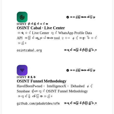
အတည်ပြုထားသော ဖော်ပြမှု
OSINT တိုက်ရိုက်စင်တာ
OSINT Cabal · Live Center
တရားဝင် Live Center တွင် WhatsApp Profile Data
API အဖြစ် ရွေးချယ်ထားသော tool ၃၀+ နှင့်အတူ ပါဝင်
သည်။
အရင်းအမြစ်ကိုကြည့်ပါ
osintcabal.org
အတည်ပြုထားသော ဖော်ပြမှု
OSINT ዘዴት
OSINT Funnel Methodology
HaveIBeenPwned၊ IntelligenceX၊ Dehashed နှင့်
Snusbase တို့ဘေးတွင် OSINT Funnel Methodology
အတွင်း၌ ဖော်ပြထားသည်။
အရင်းအမြစ်ကိုကြည့်ပါ
github.com/pdudotdev/ofm