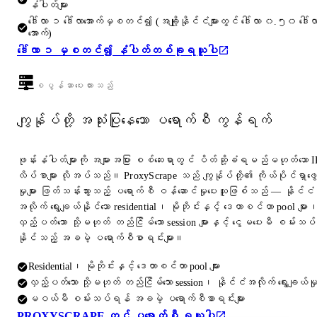
နံပါတ်များ
ဒေါ်လာ ၁ ဒေါ်လာအောက်မှစတင်၍ (အချို့နိုင်ငံများတွင် ဒေါ်လာ ၀.၅၀ ဒေါ်လ
အောက်)
ဒေါ်လာ ၁ မှစတင်၍ နံပါတ်တစ်ခုရယူပါ
စပွန်ဆာပေးထားသည်
ကျွန်ုပ်တို့ အသုံးပြုနေသော ပရောက်စီ ကွန်ရက်
ဖုန်းနံပါတ်များကို အများအပြား စစ်ဆေးရာတွင် ပိတ်ဆို့ခံရမည်မဟုတ်သော I
လိပ်စာများ လိုအပ်သည်။ ProxyScrape သည် ကျွန်ုပ်တို့၏ ကိုယ်ပိုင်ရှာဖွေ
မှုများ ဖြတ်သန်းသွားသည့် ပရောက်စီ ဝန်ဆောင်မှုပေးသူဖြစ်သည် — နိုင်ငံ
အလိုက် ရွေးချယ်နိုင်သော residential၊ မိုဘိုင်းနှင့် ဒေတာစင်တာ pool များ
လှည့်ပတ်သော သို့မဟုတ် တည်ငြိမ်သော session များနှင့် ငွေမပေးမီ စမ်းသပ်
နိုင်သည့် အခမဲ့ ပရောက်စီစာရင်းများ။
Residential၊ မိုဘိုင်းနှင့် ဒေတာစင်တာ pool များ
လှည့်ပတ်သော သို့မဟုတ် တည်ငြိမ်သော session၊ နိုင်ငံအလိုက် ရွေးချယ်မှ
မဝယ်မီ စမ်းသပ်ရန် အခမဲ့ ပရောက်စီစာရင်းများ
PROXYSCRAPE တွင် ပရောက်စီ ရယူပါ