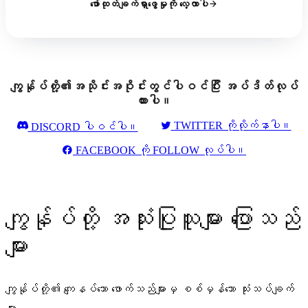
ဖော်ထုတ်ချက်ရှာဖွေမှုကို လေ့လာပါ
ကျွန်ုပ်တို့၏အသိုင်းအဝိုင်းတွင်ပါဝင်ပြီး အပ်ဒိတ်လုပ်
ထားပါ။
TWITTER ကိုလိုက်နာပါ။
DISCORD ပါဝင်ပါ။
FACEBOOK ကို FOLLOW လုပ်ပါ။
ကျွန်ုပ်တို့ အသုံးပြုသူများ ပြောသည်
များ
ကျွန်ုပ်တို့၏ ကျေနပ်သော ဖောက်သည်များမှ စစ်မှန်သော သုံးသပ်ချက်