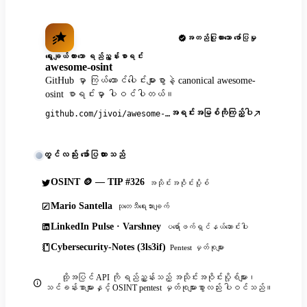
အတည်ပြုထားသော ဖော်ပြမှု
ရွေးချယ်ထားသော ရည်ညွှန်းစာရင်း
awesome-osint
GitHub မှာ ကြယ်ထောင်ပေါင်းများစွာနဲ့ canonical awesome-
osint စာရင်းမှာ ပါဝင်ပါတယ်။
အရင်းအမြစ်ကိုကြည့်ပါ
github.com/jivoi/awesome-osint
တွင်လည်း ဖော်ပြထားသည်
OSINT 🪙 — TIP #326
အသိုင်းအဝိုင်းပို့စ်
Mario Santella
သုတေသီရေးသားချက်
LinkedIn Pulse · Varshney
ပရော်ဖက်ရှင်နယ်ဆောင်းပါး
Cybersecurity-Notes (3ls3if)
Pentest မှတ်စုများ
ထို့အပြင် API ကို ရည်ညွှန်းသည့် အသိုင်းအဝိုင်းပို့စ်များ၊
သင်ခန်းစာများနှင့် OSINT pentest မှတ်စုများစွာလည်း ပါဝင်သည်။