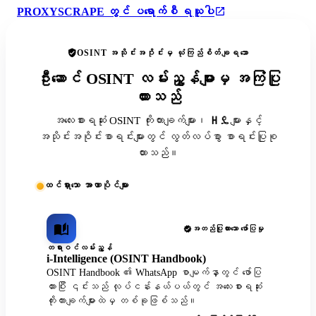
PROXYSCRAPE တွင် ပရောက်စီ ရယူပါ
OSINT အသိုင်းအဝိုင်းမှ ယုံကြည်စိတ်ချရသော
ဦးဆောင် OSINT လမ်းညွှန်များမှ အကြံပြု
ထားသည်
အလေးစားရဆုံး OSINT ကိုးကားချက်များ၊ ዘዴများနှင့်
အသိုင်းအဝိုင်းစာရင်းများတွင် လွတ်လပ်စွာ စာရင်းပြုစု
ထားသည်။
ထင်ရှားသော အာဏာပိုင်များ
အတည်ပြုထားသော ဖော်ပြမှု
တရားဝင်လမ်းညွှန်
i-Intelligence (OSINT Handbook)
OSINT Handbook ၏ WhatsApp စာမျက်နှာတွင် ဖော်ပြ
ထားပြီး ၎င်းသည် လုပ်ငန်းနယ်ပယ်တွင် အလေးစားရဆုံး
ကိုးကားချက်များထဲမှ တစ်ခုဖြစ်သည်။