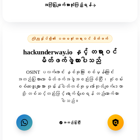
အကြံပြုချက်အားလုံးကြည့်ရန်
ကျွန်ုပ်တို့၏ ပထမဆုံး တရားဝင် မိတ်ဖက်
hackunderway.io နှင့် တရားဝင်
မိတ်ဖက်ဖွဲ့ထားပါသည်
OSINT ပလက်ဖောင်း နှစ်ခုကြား စစ်မှန်ကြောင်း
အတည်ပြုထားသော မိတ်ဖက်အဖွဲ့အစည်းဖြစ်ပြီး၊ စုံစမ်း
စစ်ဆေးသူများအား ဖုန်းနံပါတ်တစ်ခုမှ ဖော်ထုတ်ချက်ဒေတာ
သို့ တစ်ဆင့်တည်းဖြင့် ရောက်ရှိစေရန် တည်ဆောက်ထား
ပါသည်။
အတည်ပြုပြီး