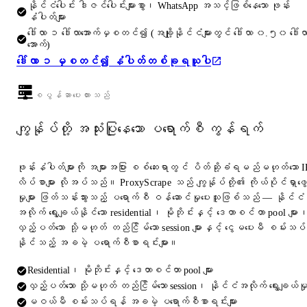
နိုင်ငံပေါင်း ဒါဇင်ပေါင်းများစွာ၊ WhatsApp အသင့်ဖြစ်နေသော ဖုန်း
နံပါတ်များ
ဒေါ်လာ ၁ ဒေါ်လာအောက်မှစတင်၍ (အချို့နိုင်ငံများတွင် ဒေါ်လာ ၀.၅၀ ဒေါ်လ
အောက်)
ဒေါ်လာ ၁ မှစတင်၍ နံပါတ်တစ်ခုရယူပါ
စပွန်ဆာပေးထားသည်
ကျွန်ုပ်တို့ အသုံးပြုနေသော ပရောက်စီ ကွန်ရက်
ဖုန်းနံပါတ်များကို အများအပြား စစ်ဆေးရာတွင် ပိတ်ဆို့ခံရမည်မဟုတ်သော I
လိပ်စာများ လိုအပ်သည်။ ProxyScrape သည် ကျွန်ုပ်တို့၏ ကိုယ်ပိုင်ရှာဖွေ
မှုများ ဖြတ်သန်းသွားသည့် ပရောက်စီ ဝန်ဆောင်မှုပေးသူဖြစ်သည် — နိုင်ငံ
အလိုက် ရွေးချယ်နိုင်သော residential၊ မိုဘိုင်းနှင့် ဒေတာစင်တာ pool များ
လှည့်ပတ်သော သို့မဟုတ် တည်ငြိမ်သော session များနှင့် ငွေမပေးမီ စမ်းသပ်
နိုင်သည့် အခမဲ့ ပရောက်စီစာရင်းများ။
Residential၊ မိုဘိုင်းနှင့် ဒေတာစင်တာ pool များ
လှည့်ပတ်သော သို့မဟုတ် တည်ငြိမ်သော session၊ နိုင်ငံအလိုက် ရွေးချယ်မှ
မဝယ်မီ စမ်းသပ်ရန် အခမဲ့ ပရောက်စီစာရင်းများ