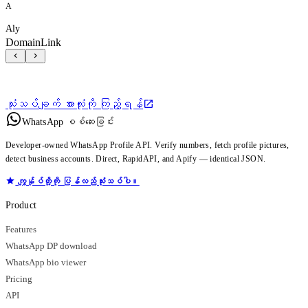
A
Aly
DomainLink
သုံးသပ်ချက် အားလုံးကို ကြည့်ရန်
WhatsApp စစ်ဆေးခြင်း
Developer-owned WhatsApp Profile API. Verify numbers, fetch profile pictures,
detect business accounts. Direct, RapidAPI, and Apify — identical JSON.
ကျွန်ုပ်တို့ကို ပြန်လည်သုံးသပ်ပါ။
Product
Features
WhatsApp DP download
WhatsApp bio viewer
Pricing
API