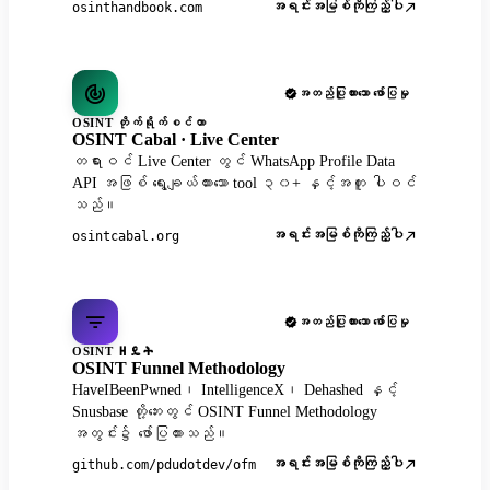
အရင်းအမြစ်ကိုကြည့်ပါ
osinthandbook.com
အတည်ပြုထားသော ဖော်ပြမှု
OSINT တိုက်ရိုက်စင်တာ
OSINT Cabal · Live Center
တရားဝင် Live Center တွင် WhatsApp Profile Data
API အဖြစ် ရွေးချယ်ထားသော tool ၃၀+ နှင့်အတူ ပါဝင်
သည်။
အရင်းအမြစ်ကိုကြည့်ပါ
osintcabal.org
အတည်ပြုထားသော ဖော်ပြမှု
OSINT ዘዴት
OSINT Funnel Methodology
HaveIBeenPwned၊ IntelligenceX၊ Dehashed နှင့်
Snusbase တို့ဘေးတွင် OSINT Funnel Methodology
အတွင်း၌ ဖော်ပြထားသည်။
အရင်းအမြစ်ကိုကြည့်ပါ
github.com/pdudotdev/ofm