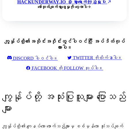
HACKUNDERWAY.IO သို့ သွားရောက်ကြည့်ရှုပါ
ဖော်ထုတ်ချက်ရှာဖွေမှုကို လေ့လာပါ
ကျွန်ုပ်တို့၏အသိုင်းအဝိုင်းတွင်ပါဝင်ပြီး အပ်ဒိတ်လုပ်
ထားပါ။
TWITTER ကိုလိုက်နာပါ။
DISCORD ပါဝင်ပါ။
FACEBOOK ကို FOLLOW လုပ်ပါ။
ကျွန်ုပ်တို့ အသုံးပြုသူများ ပြောသည်
များ
ကျွန်ုပ်တို့၏ ကျေနပ်သော ဖောက်သည်များမှ စစ်မှန်သော သုံးသပ်ချက်