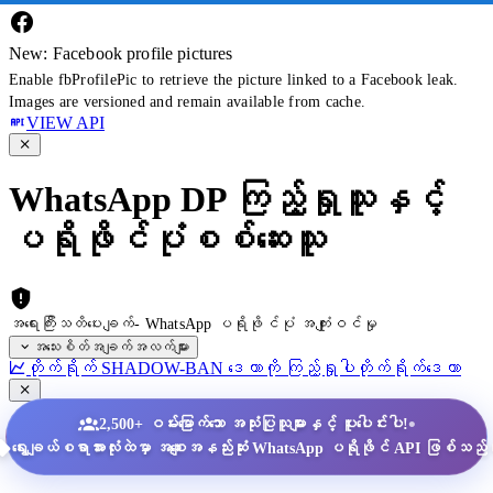
New: Facebook profile pictures
Enable fbProfilePic to retrieve the picture linked to a Facebook leak.
Images are versioned and remain available from cache.
VIEW API
WhatsApp DP ကြည့်ရှုသူနှင့်
ပရိုဖိုင်ပုံစစ်ဆေးသူ
အရေးကြီးသတိပေးချက်- WhatsApp ပရိုဖိုင်ပုံ အကျုံးဝင်မှု
အသေးစိတ်အချက်အလက်များ
တိုက်ရိုက် SHADOW-BAN ဒေတာကို ကြည့်ရှုပါ
တိုက်ရိုက်ဒေတာ
•
2,500+ ဝမ်းမြောက်သော အသုံးပြုသူများနှင့် ပူးပေါင်းပါ!
ရွေးချယ်စရာအားလုံးထဲမှာ အစျေးအနည်းဆုံး WhatsApp ပရိုဖိုင် API ဖြစ်သည