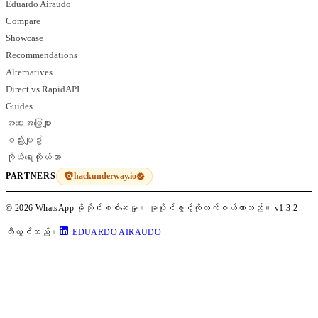
Eduardo Airaudo
Compare
Showcase
Recommendations
Alternatives
Direct vs RapidAPI
Guides
အမေးအဖြေများ
စည်းမျဥ်း
ကိုယ်ရေးကိုယ်တာ
hackunderway.io
PARTNERS
© 2026 WhatsApp မိုဘိုင်းစစ်ဆေးမှု။ မူပိုင်ခွင့်ကိုလက်ဝယ်ထားသည်။
v1.3.2
တီထွင်သည်။
EDUARDO AIRAUDO