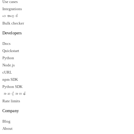
Use cases
Integrations
ဒေတာဘေ့စ်
Bulk checker
Developers
Docs
Quickstart
Python
Node.js
cURL
npm SDK
Python SDK
အဆင့်အတန်း
Rate limits
Company
Blog
About