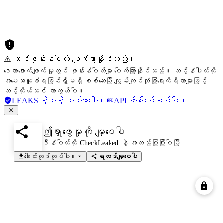
⚠️ သင့်ဖုန်းနံပါတ် ပျက်သွားနိုင်သည်။
ဒေတာဖောက်ဖျက်မှုတွင် ဖုန်းနံပါတ်များ ပေါက်ကြားနိုင်သည်။ သင့်နံပါတ်ကို
အပေးအယူခံရခြင်းရှိမရှိ စစ်ဆေးပြီး ကျွမ်းကျင်လုံခြုံရေးကိရိယာများဖြင့်
သင့်ကိုယ်သင် ကာကွယ်ပါ။
LEAKS ရှိမရှိ စစ်ဆေးပါ။
API ကို ပေါင်းစပ်ပါ။
ဤရှာဖွေမှုကို မျှဝေပါ
ဒီနံပါတ်ကို CheckLeaked နဲ့ အတည်ပြုပြီးပါပြီ
ဒေါင်းလုဒ်လုပ်ပါ။
ရလဒ်မျှဝေပါ