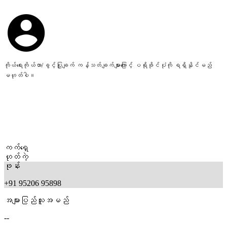
ကိုယ်ရေးကိုယ်တာ/ခွင့်ပြုချက် ကန့်သတ်ချက်များကြောင့် ပရိုဖိုင်ပုံကို ရရှိနိုင်မည်
မဟုတ်ပါ။
ကက်ရှေ
ဟုတ်ကဲ့
ဖုန်း
+91 95206 95898
အများပြည်သူအမည်
--