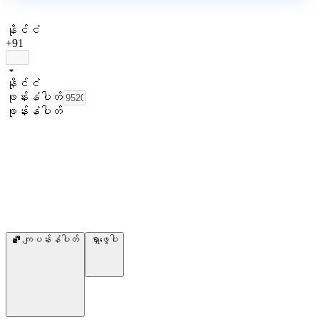
နိုင်ငံ
+91
နိုင်ငံ
ဖုန်းနံပါတ်
ဖုန်းနံပါတ်
ကျပန်းနံပါတ်
ရှာဖွေပါ