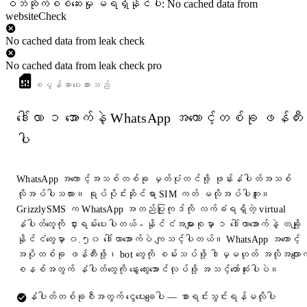
ဝဘ်ဆိုက်စစ်ဆေးမှု မရရှိနိုင်ပါ: No cached data from
websiteCheck
No cached data from leak check
No cached data from leak check pro
စပွန်ဆာပေးထားသည်
ဒေါ်လာ ၁ အောက်နဲ့ WhatsApp အကောင့်တစ်ခု ဖန်တီး
ပါ
WhatsApp အကောင့်အသစ်တစ်ခု မှတ်ပုံတင်ဖို့ ဖုန်းနံပါတ်အသစ်
လိုအပ်ပါသလား။ ရုပ်ပိုင်းဆိုင်ရာ SIM ကတ် မလိုအပ်ပါဘူး။
GrizzlySMS က WhatsApp အတည်ပြုကုဒ်ကို လက်ခံရရှိတဲ့ virtual
နံပါတ်တွေကို ငှားရမ်းပေးပါတယ် - နိုင်ငံအများစုမှာ ၁ ဒေါ်လာအောက်နဲ့ တချို့
နိုင်ငံတွေမှာ ၀.၅၀ ဒေါ်လာအောက်ပဲ ကျသင့်ပါတယ်။ WhatsApp အကောင့်
အပိုတစ်ခု ဖန်တီးဖို့၊ bot တွေကို စမ်းသပ်ဖို့ ဒါမှမဟုတ် အလိုအလျောက
စနစ်အတွက် နံပါတ်တွေကို နွေးထွေးအောင်လုပ်ဖို့ အသင့်တော်ဆုံးပါပဲ။
နံပါတ်တစ်ခုစီအတွက် ငွေပေးချေပါ — စာရင်းသွင်းရန်မလိုပါ