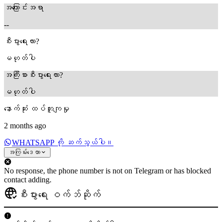
အကြောင်းအရာ
--
စီးပွားရေးလား?
မဟုတ်ပါ
အကြီးစားစီးပွားရေးလား?
မဟုတ်ပါ
နောက်ဆုံး ထပ်တူကျမှု
2 months ago
WHATSAPP ကို ဆက်သွယ်ပါ။
အကြမ်းဒေတာ
No response, the phone number is not on Telegram or has blocked
contact adding.
စီးပွားရေး ဝက်ဘ်ဆိုက်