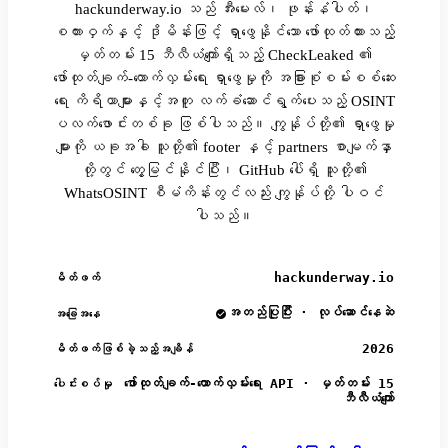
hackunderway.io သည် အီးမေးလ်၊ ဖုန်းနံပါတ်၊
စကားဝှက်နှင့် ဒိုမိန်းဖြင့် ရှာဖွေနိုင်သော ဖော်ထုတ်ထားသည့်
မှတ်တမ်း 15 ဘီလီယံကျော်ရှိသည့် CheckLeaked ၏
ဖော်ထုတ်ချက်-ထောက်လှမ်းရေး ရှာဖွေမှုကို အခြားစုံစမ်းစစ်ဆေး
ရေး ကိရိယာများနှင့်အတူ လက်ခံဆောင်ရွက်ပေးသည့် OSINT
ပလက်ဖောင်းတစ်ခု ဖြစ်ပါသည်။ ကျွန်ုပ်တို့၏ ရှာဖွေမှု
များကို ယခုအခါ သူတို့၏ footer နှင့် partners စာမျက်နှာ
တို့တွင် တွေ့မြင်နိုင်ပြီး၊ GitHub ပေါ်ရှိ သူတို့၏
WhatsOSINT စီမံကိန်းတွင်လည်း ကျွန်ုပ်တို့ ပါဝင်
ပါသည်။
hackunderway.io
မိတ်ဖက်
အတည်ပြုပြီး · လုပ်ဆောင်နေဆဲ
အခြေအနေ
2026
မိတ်ဖက်ဖြစ်ခဲ့သည့်အချိန်
ဖော်ထုတ်ချက်-ထောက်လှမ်းရေး API · မှတ်တမ်း 15
ပေါင်းစပ်မှု
ဘီလီယံကျော်