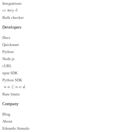
Integrations
ဒေတာဘေ့စ်
Bulk checker
Developers
Docs
Quickstart
Python
Node.js
cURL
npm SDK
Python SDK
အဆင့်အတန်း
Rate limits
Company
Blog
About
Eduardo Airaudo