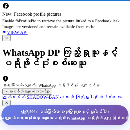
New: Facebook profile pictures
Enable fbProfilePic to retrieve the picture linked to a Facebook leak.
Images are versioned and remain available from cache.
VIEW API
WhatsApp DP ကြည့်ရှုသူနှင့်
ပရိုဖိုင်ပုံစစ်ဆေးသူ
အရေးကြီးသတိပေးချက်- WhatsApp ပရိုဖိုင်ပုံ အကျုံးဝင်မှု
အသေးစိတ်အချက်အလက်များ
တိုက်ရိုက် SHADOW-BAN ဒေတာကို ကြည့်ရှုပါ
တိုက်ရိုက်ဒေတာ
•
2,500+ ဝမ်းမြောက်သော အသုံးပြုသူများနှင့် ပူးပေါင်းပါ!
ရွေးချယ်စရာအားလုံးထဲမှာ အစျေးအနည်းဆုံး WhatsApp ပရိုဖိုင် API ဖြစ်သည