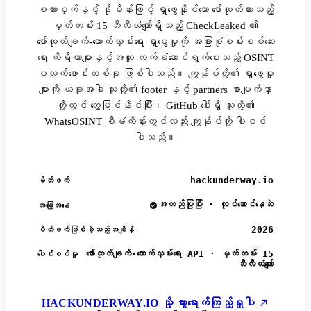
စကားဝှက်နှင့် ဒိုမိန်းဖြင့် ရှာဖွေနိုင်သော ဖော်ထုတ်ထားသည့်
မှတ်တမ်း 15 ဘီလီယံကျော်ရှိသည့် CheckLeaked ၏
ဖော်ထုတ်ချက်-ထောက်လှမ်းရေး ရှာဖွေမှုကို အခြားစုံစမ်းစစ်ဆေး
ရေး ကိရိယာများနှင့်အတူ လက်ခံဆောင်ရွက်ပေးသည့် OSINT
ပလက်ဖောင်းတစ်ခု ဖြစ်ပါသည်။ ကျွန်ုပ်တို့၏ ရှာဖွေမှု
များကို ယခုအခါ သူတို့၏ footer နှင့် partners စာမျက်နှာ
တို့တွင် တွေ့မြင်နိုင်ပြီး၊ GitHub ပေါ်ရှိ သူတို့၏
WhatsOSINT စီမံကိန်းတွင်လည်း ကျွန်ုပ်တို့ ပါဝင်
ပါသည်။
hackunderway.io
မိတ်ဖက်
အတည်ပြုပြီး · လုပ်ဆောင်နေဆဲ
အခြေအနေ
2026
မိတ်ဖက်ဖြစ်ခဲ့သည့်အချိန်
ဖော်ထုတ်ချက်-ထောက်လှမ်းရေး API · မှတ်တမ်း 15
ပေါင်းစပ်မှု
ဘီလီယံကျော်
HACKUNDERWAY.IO သို့ သွားရောက်ကြည့်ရှုပါ