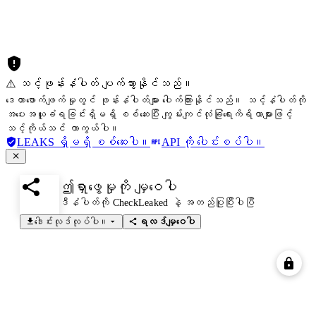
⚠️ သင့်ဖုန်းနံပါတ် ပျက်သွားနိုင်သည်။
ဒေတာဖောက်ဖျက်မှုတွင် ဖုန်းနံပါတ်များ ပေါက်ကြားနိုင်သည်။ သင့်နံပါတ်ကို
အပေးအယူခံရခြင်းရှိမရှိ စစ်ဆေးပြီး ကျွမ်းကျင်လုံခြုံရေးကိရိယာများဖြင့်
သင့်ကိုယ်သင် ကာကွယ်ပါ။
LEAKS ရှိမရှိ စစ်ဆေးပါ။
API ကို ပေါင်းစပ်ပါ။
ဤရှာဖွေမှုကို မျှဝေပါ
ဒီနံပါတ်ကို CheckLeaked နဲ့ အတည်ပြုပြီးပါပြီ
ဒေါင်းလုဒ်လုပ်ပါ။
ရလဒ်မျှဝေပါ