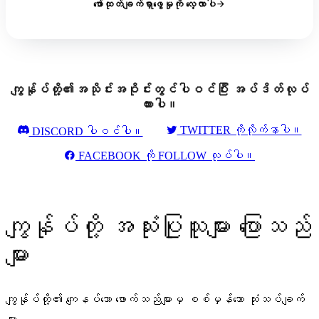
ဖော်ထုတ်ချက်ရှာဖွေမှုကို လေ့လာပါ
ကျွန်ုပ်တို့၏အသိုင်းအဝိုင်းတွင်ပါဝင်ပြီး အပ်ဒိတ်လုပ်
ထားပါ။
TWITTER ကိုလိုက်နာပါ။
DISCORD ပါဝင်ပါ။
FACEBOOK ကို FOLLOW လုပ်ပါ။
ကျွန်ုပ်တို့ အသုံးပြုသူများ ပြောသည်
များ
ကျွန်ုပ်တို့၏ ကျေနပ်သော ဖောက်သည်များမှ စစ်မှန်သော သုံးသပ်ချက်