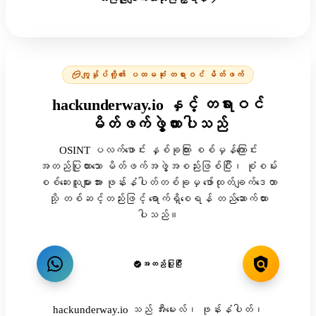
ကျွန်ုပ်တို့၏ ပထမဆုံး တရားဝင် မိတ်ဖက်
hackunderway.io နှင့် တရားဝင်
မိတ်ဖက်ဖွဲ့ထားပါသည်
OSINT ပလက်ဖောင်း နှစ်ခုကြား စစ်မှန်ကြောင်း
အတည်ပြုထားသော မိတ်ဖက်အဖွဲ့အစည်းဖြစ်ပြီး၊ စုံစမ်း
စစ်ဆေးသူများအား ဖုန်းနံပါတ်တစ်ခုမှ ဖော်ထုတ်ချက်ဒေတာ
သို့ တစ်ဆင့်တည်းဖြင့် ရောက်ရှိစေရန် တည်ဆောက်ထား
ပါသည်။
အတည်ပြုပြီး
hackunderway.io သည် အီးမေးလ်၊ ဖုန်းနံပါတ်၊