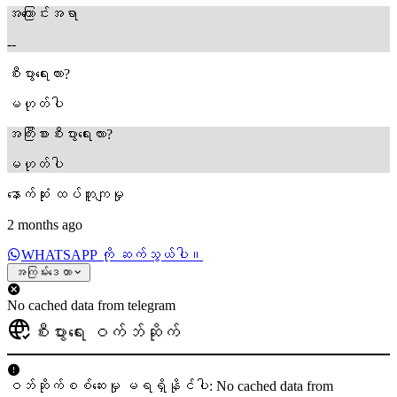
အကြောင်းအရာ
--
စီးပွားရေးလား?
မဟုတ်ပါ
အကြီးစားစီးပွားရေးလား?
မဟုတ်ပါ
နောက်ဆုံး ထပ်တူကျမှု
2 months ago
WHATSAPP ကို ဆက်သွယ်ပါ။
အကြမ်းဒေတာ
No cached data from telegram
စီးပွားရေး ဝက်ဘ်ဆိုက်
ဝဘ်ဆိုက်စစ်ဆေးမှု မရရှိနိုင်ပါ: No cached data from