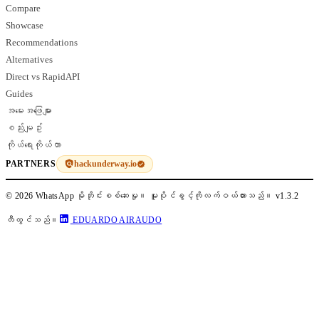
Compare
Showcase
Recommendations
Alternatives
Direct vs RapidAPI
Guides
အမေးအဖြေများ
စည်းမျဥ်း
ကိုယ်ရေးကိုယ်တာ
hackunderway.io
PARTNERS
© 2026 WhatsApp မိုဘိုင်းစစ်ဆေးမှု။ မူပိုင်ခွင့်ကိုလက်ဝယ်ထားသည်။
v1.3.2
တီထွင်သည်။
EDUARDO AIRAUDO