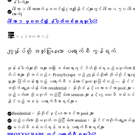
နံပါတ်များ
ဒေါ်လာ ၁ ဒေါ်လာအောက်မှစတင်၍ (အချို့နိုင်ငံများတွင် ဒေါ်လာ ၀.၅၀ ဒေါ်လ
အောက်)
ဒေါ်လာ ၁ မှစတင်၍ နံပါတ်တစ်ခုရယူပါ
စပွန်ဆာပေးထားသည်
ကျွန်ုပ်တို့ အသုံးပြုနေသော ပရောက်စီ ကွန်ရက်
ဖုန်းနံပါတ်များကို အများအပြား စစ်ဆေးရာတွင် ပိတ်ဆို့ခံရမည်မဟုတ်သော I
လိပ်စာများ လိုအပ်သည်။ ProxyScrape သည် ကျွန်ုပ်တို့၏ ကိုယ်ပိုင်ရှာဖွေ
မှုများ ဖြတ်သန်းသွားသည့် ပရောက်စီ ဝန်ဆောင်မှုပေးသူဖြစ်သည် — နိုင်ငံ
အလိုက် ရွေးချယ်နိုင်သော residential၊ မိုဘိုင်းနှင့် ဒေတာစင်တာ pool များ
လှည့်ပတ်သော သို့မဟုတ် တည်ငြိမ်သော session များနှင့် ငွေမပေးမီ စမ်းသပ်
နိုင်သည့် အခမဲ့ ပရောက်စီစာရင်းများ။
Residential၊ မိုဘိုင်းနှင့် ဒေတာစင်တာ pool များ
လှည့်ပတ်သော သို့မဟုတ် တည်ငြိမ်သော session၊ နိုင်ငံအလိုက် ရွေးချယ်မှ
မဝယ်မီ စမ်းသပ်ရန် အခမဲ့ ပရောက်စီစာရင်းများ
PROXYSCRAPE တွင် ပရောက်စီ ရယူပါ