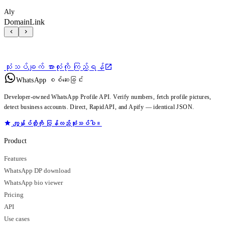
Aly
DomainLink
သုံးသပ်ချက် အားလုံးကို ကြည့်ရန်
WhatsApp စစ်ဆေးခြင်း
Developer-owned WhatsApp Profile API. Verify numbers, fetch profile pictures,
detect business accounts. Direct, RapidAPI, and Apify — identical JSON.
ကျွန်ုပ်တို့ကို ပြန်လည်သုံးသပ်ပါ။
Product
Features
WhatsApp DP download
WhatsApp bio viewer
Pricing
API
Use cases