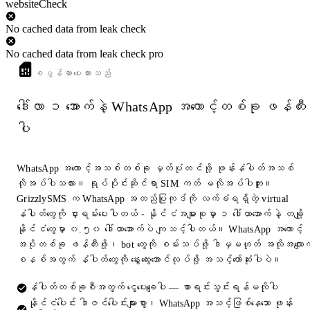
websiteCheck
No cached data from leak check
No cached data from leak check pro
စပွန်ဆာပေးထားသည်
ဒေါ်လာ ၁ အောက်နဲ့ WhatsApp အကောင့်တစ်ခု ဖန်တီး
ပါ
WhatsApp အကောင့်အသစ်တစ်ခု မှတ်ပုံတင်ဖို့ ဖုန်းနံပါတ်အသစ်
လိုအပ်ပါသလား။ ရုပ်ပိုင်းဆိုင်ရာ SIM ကတ် မလိုအပ်ပါဘူး။
GrizzlySMS က WhatsApp အတည်ပြုကုဒ်ကို လက်ခံရရှိတဲ့ virtual
နံပါတ်တွေကို ငှားရမ်းပေးပါတယ် - နိုင်ငံအများစုမှာ ၁ ဒေါ်လာအောက်နဲ့ တချို့
နိုင်ငံတွေမှာ ၀.၅၀ ဒေါ်လာအောက်ပဲ ကျသင့်ပါတယ်။ WhatsApp အကောင့်
အပိုတစ်ခု ဖန်တီးဖို့၊ bot တွေကို စမ်းသပ်ဖို့ ဒါမှမဟုတ် အလိုအလျောက
စနစ်အတွက် နံပါတ်တွေကို နွေးထွေးအောင်လုပ်ဖို့ အသင့်တော်ဆုံးပါပဲ။
နံပါတ်တစ်ခုစီအတွက် ငွေပေးချေပါ — စာရင်းသွင်းရန်မလိုပါ
နိုင်ငံပေါင်း ဒါဇင်ပေါင်းများစွာ၊ WhatsApp အသင့်ဖြစ်နေသော ဖုန်း