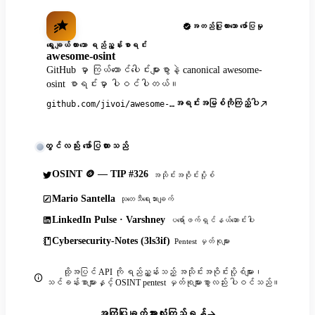
အတည်ပြုထားသော ဖော်ပြမှု
ရွေးချယ်ထားသော ရည်ညွှန်းစာရင်း
awesome-osint
GitHub မှာ ကြယ်ထောင်ပေါင်းများစွာနဲ့ canonical awesome-
osint စာရင်းမှာ ပါဝင်ပါတယ်။
အရင်းအမြစ်ကိုကြည့်ပါ
github.com/jivoi/awesome-osint
တွင်လည်း ဖော်ပြထားသည်
OSINT 🪙 — TIP #326
အသိုင်းအဝိုင်းပို့စ်
Mario Santella
သုတေသီရေးသားချက်
LinkedIn Pulse · Varshney
ပရော်ဖက်ရှင်နယ်ဆောင်းပါး
Cybersecurity-Notes (3ls3if)
Pentest မှတ်စုများ
ထို့အပြင် API ကို ရည်ညွှန်းသည့် အသိုင်းအဝိုင်းပို့စ်များ၊
သင်ခန်းစာများနှင့် OSINT pentest မှတ်စုများစွာလည်း ပါဝင်သည်။
အကြံပြုချက်အားလုံးကြည့်ရန်