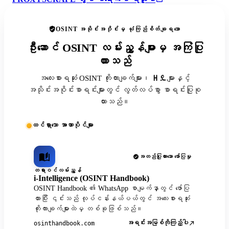
OSINT အသိုင်းအဝိုင်းမှ ယုံကြည်စိတ်ချရသော
ဦးဆောင် OSINT လမ်းညွှန်များမှ အကြံပြု
ထားသည်
အလေးစားရဆုံး OSINT ကိုးကားချက်များ၊ ዘዴများနှင့်
အသိုင်းအဝိုင်းစာရင်းများတွင် လွတ်လပ်စွာ စာရင်းပြုစု
ထားသည်။
ထင်ရှားသော အာဏာပိုင်များ
အတည်ပြုထားသော ဖော်ပြမှု
တရားဝင်လမ်းညွှန်
i-Intelligence (OSINT Handbook)
OSINT Handbook ၏ WhatsApp စာမျက်နှာတွင် ဖော်ပြ
ထားပြီး ၎င်းသည် လုပ်ငန်းနယ်ပယ်တွင် အလေးစားရဆုံး
ကိုးကားချက်များထဲမှ တစ်ခုဖြစ်သည်။
အရင်းအမြစ်ကိုကြည့်ပါ
osinthandbook.com