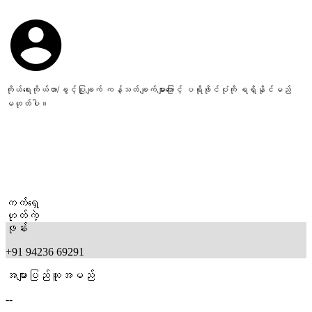
ကိုယ်ရေးကိုယ်တာ/ခွင့်ပြုချက် ကန့်သတ်ချက်များကြောင့် ပရိုဖိုင်ပုံကို ရရှိနိုင်မည်
မဟုတ်ပါ။
ကက်ရှေ
ဟုတ်ကဲ့
ဖုန်း
+91 94236 69291
အများပြည်သူအမည်
--