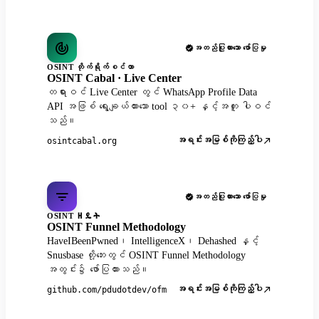
အတည်ပြုထားသော ဖော်ပြမှု
OSINT တိုက်ရိုက်စင်တာ
OSINT Cabal · Live Center
တရားဝင် Live Center တွင် WhatsApp Profile Data
API အဖြစ် ရွေးချယ်ထားသော tool ၃၀+ နှင့်အတူ ပါဝင်
သည်။
အရင်းအမြစ်ကိုကြည့်ပါ
osintcabal.org
အတည်ပြုထားသော ဖော်ပြမှု
OSINT ዘዴት
OSINT Funnel Methodology
HaveIBeenPwned၊ IntelligenceX၊ Dehashed နှင့်
Snusbase တို့ဘေးတွင် OSINT Funnel Methodology
အတွင်း၌ ဖော်ပြထားသည်။
အရင်းအမြစ်ကိုကြည့်ပါ
github.com/pdudotdev/ofm