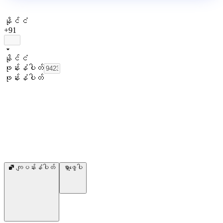
နိုင်ငံ
+91
နိုင်ငံ
ဖုန်းနံပါတ်
ဖုန်းနံပါတ်
ကျပန်းနံပါတ်
ရှာဖွေပါ