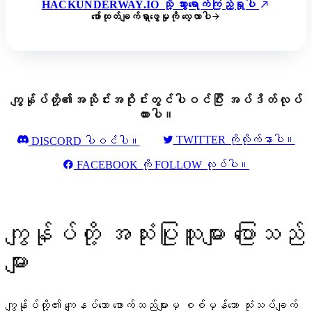
HACKUNDERWAY.IO သို့ သွားရောက်ကြည့်ရှုပါ
ဖော်ထုတ်ချက်ရှာဖွေမှုကို လေ့လာပါ
ကျွန်ုပ်တို့၏အသိုင်းအဝိုင်းတွင်ပါဝင်ပြီး အပ်ဒိတ်လုပ်
ထားပါ။
TWITTER ကိုလိုက်နာပါ။
DISCORD ပါဝင်ပါ။
FACEBOOK ကို FOLLOW လုပ်ပါ။
ကျွန်ုပ်တို့ အသုံးပြုသူများ ပြောသည်
များ
ကျွန်ုပ်တို့၏ ကျေနပ်သော ဖောက်သည်များမှ စစ်မှန်သော သုံးသပ်ချက်