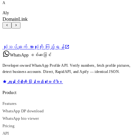
A
Aly
DomainLink
သုံးသပ်ချက် အားလုံးကို ကြည့်ရန်
WhatsApp စစ်ဆေးခြင်း
Developer-owned WhatsApp Profile API. Verify numbers, fetch profile pictures,
detect business accounts. Direct, RapidAPI, and Apify — identical JSON.
ကျွန်ုပ်တို့ကို ပြန်လည်သုံးသပ်ပါ။
Product
Features
WhatsApp DP download
WhatsApp bio viewer
Pricing
API