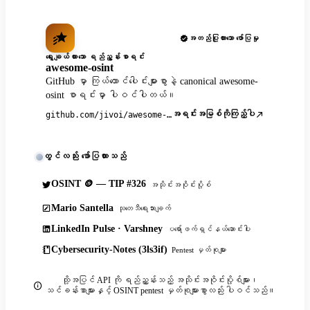
အတည်ပြုထားသော ဖော်ပြမှု
ရွေးချယ်ထားသော ရည်ညွှန်းစာရင်း
awesome-osint
GitHub မှာ ကြယ်ထောင်ပေါင်းများစွာနဲ့ canonical awesome-
osint စာရင်းမှာ ပါဝင်ပါတယ်။
အရင်းအမြစ်ကိုကြည့်ပါ
github.com/jivoi/awesome-osint
တွင်လည်း ဖော်ပြထားသည်
OSINT 🪙 — TIP #326
အသိုင်းအဝိုင်းပို့စ်
Mario Santella
သုတေသီရေးသားချက်
LinkedIn Pulse · Varshney
ပရော်ဖက်ရှင်နယ်ဆောင်းပါး
Cybersecurity-Notes (3ls3if)
Pentest မှတ်စုများ
ထို့အပြင် API ကို ရည်ညွှန်းသည့် အသိုင်းအဝိုင်းပို့စ်များ၊
သင်ခန်းစာများနှင့် OSINT pentest မှတ်စုများစွာလည်း ပါဝင်သည်။