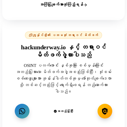
အကြံပြုချက်အားလုံးကြည့်ရန်
ကျွန်ုပ်တို့၏ ပထမဆုံး တရားဝင် မိတ်ဖက်
hackunderway.io နှင့် တရားဝင်
မိတ်ဖက်ဖွဲ့ထားပါသည်
OSINT ပလက်ဖောင်း နှစ်ခုကြား စစ်မှန်ကြောင်း
အတည်ပြုထားသော မိတ်ဖက်အဖွဲ့အစည်းဖြစ်ပြီး၊ စုံစမ်း
စစ်ဆေးသူများအား ဖုန်းနံပါတ်တစ်ခုမှ ဖော်ထုတ်ချက်ဒေတာ
သို့ တစ်ဆင့်တည်းဖြင့် ရောက်ရှိစေရန် တည်ဆောက်ထား
ပါသည်။
အတည်ပြုပြီး