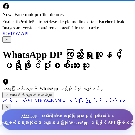
New: Facebook profile pictures
Enable fbProfilePic to retrieve the picture linked to a Facebook leak.
Images are versioned and remain available from cache.
VIEW API
WhatsApp DP ကြည့်ရှုသူနှင့်
ပရိုဖိုင်ပုံစစ်ဆေးသူ
အရေးကြီးသတိပေးချက်- WhatsApp ပရိုဖိုင်ပုံ အကျုံးဝင်မှု
အသေးစိတ်အချက်အလက်များ
တိုက်ရိုက် SHADOW-BAN ဒေတာကို ကြည့်ရှုပါ
တိုက်ရိုက်ဒေတာ
•
2,500+ ဝမ်းမြောက်သော အသုံးပြုသူများနှင့် ပူးပေါင်းပါ!
ရွေးချယ်စရာအားလုံးထဲမှာ အစျေးအနည်းဆုံး WhatsApp ပရိုဖိုင် API ဖြစ်သည