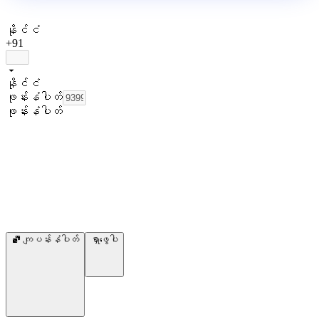
နိုင်ငံ
+91
နိုင်ငံ
ဖုန်းနံပါတ်
ဖုန်းနံပါတ်
ကျပန်းနံပါတ်
ရှာဖွေပါ