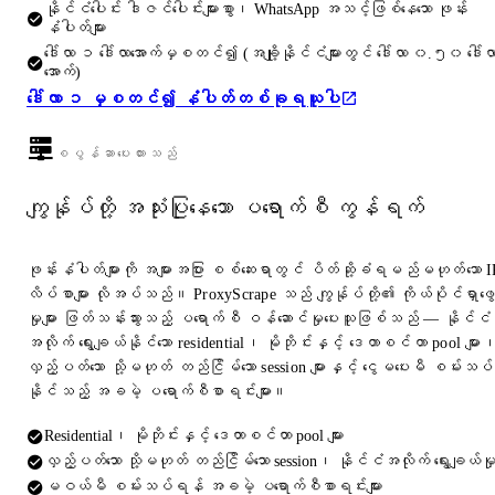
နိုင်ငံပေါင်း ဒါဇင်ပေါင်းများစွာ၊ WhatsApp အသင့်ဖြစ်နေသော ဖုန်း
နံပါတ်များ
ဒေါ်လာ ၁ ဒေါ်လာအောက်မှစတင်၍ (အချို့နိုင်ငံများတွင် ဒေါ်လာ ၀.၅၀ ဒေါ်လ
အောက်)
ဒေါ်လာ ၁ မှစတင်၍ နံပါတ်တစ်ခုရယူပါ
စပွန်ဆာပေးထားသည်
ကျွန်ုပ်တို့ အသုံးပြုနေသော ပရောက်စီ ကွန်ရက်
ဖုန်းနံပါတ်များကို အများအပြား စစ်ဆေးရာတွင် ပိတ်ဆို့ခံရမည်မဟုတ်သော I
လိပ်စာများ လိုအပ်သည်။ ProxyScrape သည် ကျွန်ုပ်တို့၏ ကိုယ်ပိုင်ရှာဖွေ
မှုများ ဖြတ်သန်းသွားသည့် ပရောက်စီ ဝန်ဆောင်မှုပေးသူဖြစ်သည် — နိုင်ငံ
အလိုက် ရွေးချယ်နိုင်သော residential၊ မိုဘိုင်းနှင့် ဒေတာစင်တာ pool များ
လှည့်ပတ်သော သို့မဟုတ် တည်ငြိမ်သော session များနှင့် ငွေမပေးမီ စမ်းသပ်
နိုင်သည့် အခမဲ့ ပရောက်စီစာရင်းများ။
Residential၊ မိုဘိုင်းနှင့် ဒေတာစင်တာ pool များ
လှည့်ပတ်သော သို့မဟုတ် တည်ငြိမ်သော session၊ နိုင်ငံအလိုက် ရွေးချယ်မှ
မဝယ်မီ စမ်းသပ်ရန် အခမဲ့ ပရောက်စီစာရင်းများ