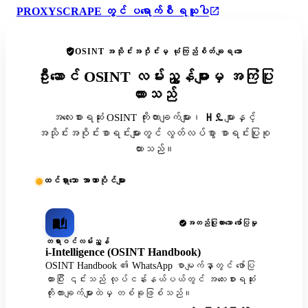
PROXYSCRAPE တွင် ပရောက်စီ ရယူပါ
OSINT အသိုင်းအဝိုင်းမှ ယုံကြည်စိတ်ချရသော
ဦးဆောင် OSINT လမ်းညွှန်များမှ အကြံပြု
ထားသည်
အလေးစားရဆုံး OSINT ကိုးကားချက်များ၊ ዘዴများနှင့်
အသိုင်းအဝိုင်းစာရင်းများတွင် လွတ်လပ်စွာ စာရင်းပြုစု
ထားသည်။
ထင်ရှားသော အာဏာပိုင်များ
အတည်ပြုထားသော ဖော်ပြမှု
တရားဝင်လမ်းညွှန်
i-Intelligence (OSINT Handbook)
OSINT Handbook ၏ WhatsApp စာမျက်နှာတွင် ဖော်ပြ
ထားပြီး ၎င်းသည် လုပ်ငန်းနယ်ပယ်တွင် အလေးစားရဆုံး
ကိုးကားချက်များထဲမှ တစ်ခုဖြစ်သည်။