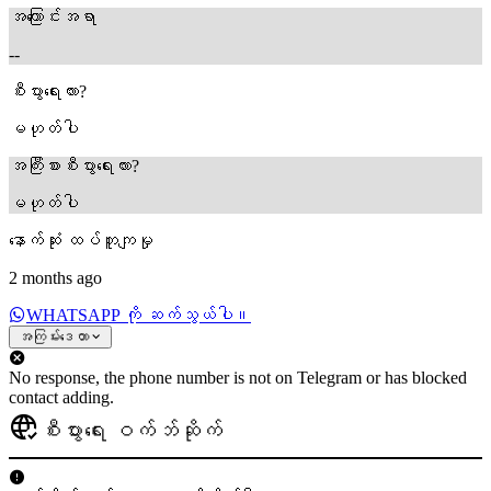
အကြောင်းအရာ
--
စီးပွားရေးလား?
မဟုတ်ပါ
အကြီးစားစီးပွားရေးလား?
မဟုတ်ပါ
နောက်ဆုံး ထပ်တူကျမှု
2 months ago
WHATSAPP ကို ဆက်သွယ်ပါ။
အကြမ်းဒေတာ
No response, the phone number is not on Telegram or has blocked
contact adding.
စီးပွားရေး ဝက်ဘ်ဆိုက်