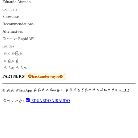
Eduardo Airaudo
Compare
Showcase
Recommendations
Alternatives
Direct vs RapidAPI
Guides
အမေးအဖြေများ
စည်းမျဥ်း
ကိုယ်ရေးကိုယ်တာ
hackunderway.io
PARTNERS
© 2026 WhatsApp မိုဘိုင်းစစ်ဆေးမှု။ မူပိုင်ခွင့်ကိုလက်ဝယ်ထားသည်။
v1.3.2
တီထွင်သည်။
EDUARDO AIRAUDO