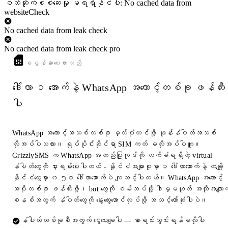
ဝဘ်ဆိုက်စစ်ဆေးမှု မရရှိနိုင်ပါ: No cached data from
websiteCheck
No cached data from leak check
No cached data from leak check pro
စပွန်ဆာပေးထားသည်
ဒေါ်လာ ၁ အောက်နဲ့ WhatsApp အကောင့်တစ်ခု ဖန်တီး
ပါ
WhatsApp အကောင့်အသစ်တစ်ခု မှတ်ပုံတင်ဖို့ ဖုန်းနံပါတ်အသစ်
လိုအပ်ပါသလား။ ရုပ်ပိုင်းဆိုင်ရာ SIM ကတ် မလိုအပ်ပါဘူး။
GrizzlySMS က WhatsApp အတည်ပြုကုဒ်ကို လက်ခံရရှိတဲ့ virtual
နံပါတ်တွေကို ငှားရမ်းပေးပါတယ် - နိုင်ငံအများစုမှာ ၁ ဒေါ်လာအောက်နဲ့ တချို့
နိုင်ငံတွေမှာ ၀.၅၀ ဒေါ်လာအောက်ပဲ ကျသင့်ပါတယ်။ WhatsApp အကောင့်
အပိုတစ်ခု ဖန်တီးဖို့၊ bot တွေကို စမ်းသပ်ဖို့ ဒါမှမဟုတ် အလိုအလျောက
စနစ်အတွက် နံပါတ်တွေကို နွေးထွေးအောင်လုပ်ဖို့ အသင့်တော်ဆုံးပါပဲ။
နံပါတ်တစ်ခုစီအတွက် ငွေပေးချေပါ — စာရင်းသွင်းရန်မလိုပါ