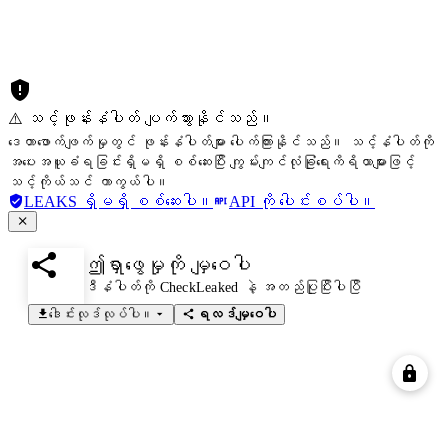
⚠️ သင့်ဖုန်းနံပါတ် ပျက်သွားနိုင်သည်။
ဒေတာဖောက်ဖျက်မှုတွင် ဖုန်းနံပါတ်များ ပေါက်ကြားနိုင်သည်။ သင့်နံပါတ်ကို
အပေးအယူခံရခြင်းရှိမရှိ စစ်ဆေးပြီး ကျွမ်းကျင်လုံခြုံရေးကိရိယာများဖြင့်
သင့်ကိုယ်သင် ကာကွယ်ပါ။
LEAKS ရှိမရှိ စစ်ဆေးပါ။
API ကို ပေါင်းစပ်ပါ။
ဤရှာဖွေမှုကို မျှဝေပါ
ဒီနံပါတ်ကို CheckLeaked နဲ့ အတည်ပြုပြီးပါပြီ
ဒေါင်းလုဒ်လုပ်ပါ။
ရလဒ်မျှဝေပါ