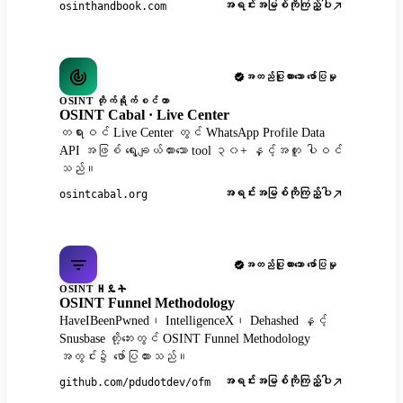
အရင်းအမြစ်ကိုကြည့်ပါ
osinthandbook.com
အတည်ပြုထားသော ဖော်ပြမှု
OSINT တိုက်ရိုက်စင်တာ
OSINT Cabal · Live Center
တရားဝင် Live Center တွင် WhatsApp Profile Data
API အဖြစ် ရွေးချယ်ထားသော tool ၃၀+ နှင့်အတူ ပါဝင်
သည်။
အရင်းအမြစ်ကိုကြည့်ပါ
osintcabal.org
အတည်ပြုထားသော ဖော်ပြမှု
OSINT ዘዴት
OSINT Funnel Methodology
HaveIBeenPwned၊ IntelligenceX၊ Dehashed နှင့်
Snusbase တို့ဘေးတွင် OSINT Funnel Methodology
အတွင်း၌ ဖော်ပြထားသည်။
အရင်းအမြစ်ကိုကြည့်ပါ
github.com/pdudotdev/ofm