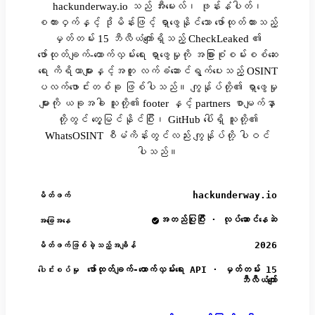
hackunderway.io သည် အီးမေးလ်၊ ဖုန်းနံပါတ်၊
စကားဝှက်နှင့် ဒိုမိန်းဖြင့် ရှာဖွေနိုင်သော ဖော်ထုတ်ထားသည့်
မှတ်တမ်း 15 ဘီလီယံကျော်ရှိသည့် CheckLeaked ၏
ဖော်ထုတ်ချက်-ထောက်လှမ်းရေး ရှာဖွေမှုကို အခြားစုံစမ်းစစ်ဆေး
ရေး ကိရိယာများနှင့်အတူ လက်ခံဆောင်ရွက်ပေးသည့် OSINT
ပလက်ဖောင်းတစ်ခု ဖြစ်ပါသည်။ ကျွန်ုပ်တို့၏ ရှာဖွေမှု
များကို ယခုအခါ သူတို့၏ footer နှင့် partners စာမျက်နှာ
တို့တွင် တွေ့မြင်နိုင်ပြီး၊ GitHub ပေါ်ရှိ သူတို့၏
WhatsOSINT စီမံကိန်းတွင်လည်း ကျွန်ုပ်တို့ ပါဝင်
ပါသည်။
hackunderway.io
မိတ်ဖက်
အတည်ပြုပြီး · လုပ်ဆောင်နေဆဲ
အခြေအနေ
2026
မိတ်ဖက်ဖြစ်ခဲ့သည့်အချိန်
ဖော်ထုတ်ချက်-ထောက်လှမ်းရေး API · မှတ်တမ်း 15
ပေါင်းစပ်မှု
ဘီလီယံကျော်