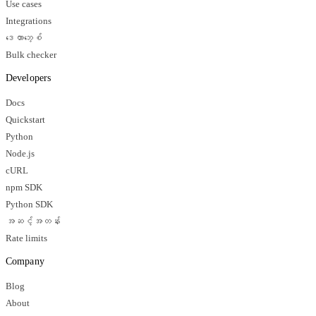
Use cases
Integrations
ဒေတာဘေ့စ်
Bulk checker
Developers
Docs
Quickstart
Python
Node.js
cURL
npm SDK
Python SDK
အဆင့်အတန်း
Rate limits
Company
Blog
About