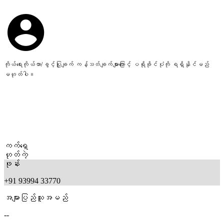
ကိုယ်ရေးကိုယ်တာ/ခွင့်ပြုချက် ကန့်သတ်ချက်များကြောင့် ပရိုဖိုင်ပုံကို ရရှိနိုင်မည်
မဟုတ်ပါ။
ကက်ရှေ
ဟုတ်ကဲ့
ဖုန်း
+91 93994 33770
အများပြည်သူအမည်
--