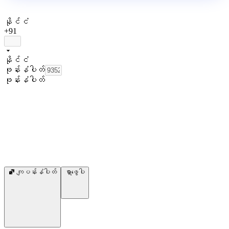
နိုင်ငံ
+91
နိုင်ငံ
ဖုန်းနံပါတ်
ဖုန်းနံပါတ်
ကျပန်းနံပါတ်
ရှာဖွေပါ