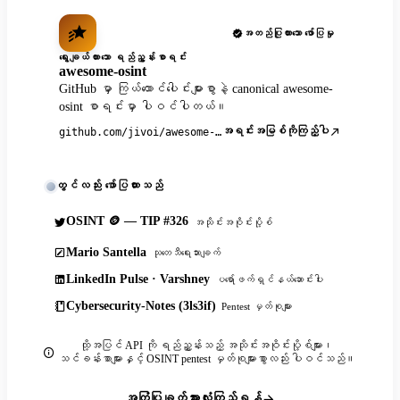
အတည်ပြုထားသော ဖော်ပြမှု
ရွေးချယ်ထားသော ရည်ညွှန်းစာရင်း
awesome-osint
GitHub မှာ ကြယ်ထောင်ပေါင်းများစွာနဲ့ canonical awesome-
osint စာရင်းမှာ ပါဝင်ပါတယ်။
အရင်းအမြစ်ကိုကြည့်ပါ
github.com/jivoi/awesome-osint
တွင်လည်း ဖော်ပြထားသည်
OSINT 🪙 — TIP #326
အသိုင်းအဝိုင်းပို့စ်
Mario Santella
သုတေသီရေးသားချက်
LinkedIn Pulse · Varshney
ပရော်ဖက်ရှင်နယ်ဆောင်းပါး
Cybersecurity-Notes (3ls3if)
Pentest မှတ်စုများ
ထို့အပြင် API ကို ရည်ညွှန်းသည့် အသိုင်းအဝိုင်းပို့စ်များ၊
သင်ခန်းစာများနှင့် OSINT pentest မှတ်စုများစွာလည်း ပါဝင်သည်။
အကြံပြုချက်အားလုံးကြည့်ရန်