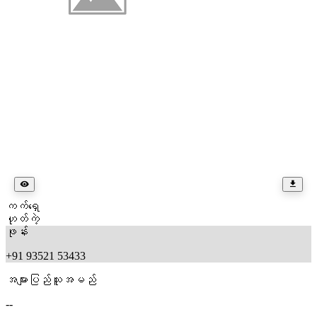
ကက်ရှေ
ဟုတ်ကဲ့
ဖုန်း
+91 93521 53433
အများပြည်သူအမည်
--