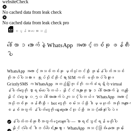
websiteCheck
No cached data from leak check
No cached data from leak check pro
စပွန်ဆာပေးထားသည်
ဒေါ်လာ ၁ အောက်နဲ့ WhatsApp အကောင့်တစ်ခု ဖန်တီး
ပါ
WhatsApp အကောင့်အသစ်တစ်ခု မှတ်ပုံတင်ဖို့ ဖုန်းနံပါတ်အသစ်
လိုအပ်ပါသလား။ ရုပ်ပိုင်းဆိုင်ရာ SIM ကတ် မလိုအပ်ပါဘူး။
GrizzlySMS က WhatsApp အတည်ပြုကုဒ်ကို လက်ခံရရှိတဲ့ virtual
နံပါတ်တွေကို ငှားရမ်းပေးပါတယ် - နိုင်ငံအများစုမှာ ၁ ဒေါ်လာအောက်နဲ့ တချို့
နိုင်ငံတွေမှာ ၀.၅၀ ဒေါ်လာအောက်ပဲ ကျသင့်ပါတယ်။ WhatsApp အကောင့်
အပိုတစ်ခု ဖန်တီးဖို့၊ bot တွေကို စမ်းသပ်ဖို့ ဒါမှမဟုတ် အလိုအလျောက
စနစ်အတွက် နံပါတ်တွေကို နွေးထွေးအောင်လုပ်ဖို့ အသင့်တော်ဆုံးပါပဲ။
နံပါတ်တစ်ခုစီအတွက် ငွေပေးချေပါ — စာရင်းသွင်းရန်မလိုပါ
နိုင်ငံပေါင်း ဒါဇင်ပေါင်းများစွာ၊ WhatsApp အသင့်ဖြစ်နေသော ဖုန်း