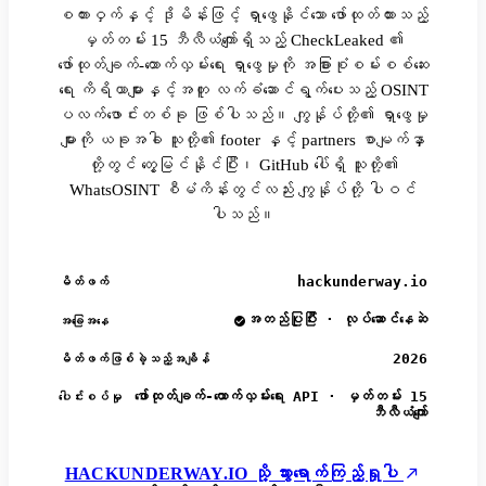
စကားဝှက်နှင့် ဒိုမိန်းဖြင့် ရှာဖွေနိုင်သော ဖော်ထုတ်ထားသည့်
မှတ်တမ်း 15 ဘီလီယံကျော်ရှိသည့် CheckLeaked ၏
ဖော်ထုတ်ချက်-ထောက်လှမ်းရေး ရှာဖွေမှုကို အခြားစုံစမ်းစစ်ဆေး
ရေး ကိရိယာများနှင့်အတူ လက်ခံဆောင်ရွက်ပေးသည့် OSINT
ပလက်ဖောင်းတစ်ခု ဖြစ်ပါသည်။ ကျွန်ုပ်တို့၏ ရှာဖွေမှု
များကို ယခုအခါ သူတို့၏ footer နှင့် partners စာမျက်နှာ
တို့တွင် တွေ့မြင်နိုင်ပြီး၊ GitHub ပေါ်ရှိ သူတို့၏
WhatsOSINT စီမံကိန်းတွင်လည်း ကျွန်ုပ်တို့ ပါဝင်
ပါသည်။
hackunderway.io
မိတ်ဖက်
အတည်ပြုပြီး · လုပ်ဆောင်နေဆဲ
အခြေအနေ
2026
မိတ်ဖက်ဖြစ်ခဲ့သည့်အချိန်
ဖော်ထုတ်ချက်-ထောက်လှမ်းရေး API · မှတ်တမ်း 15
ပေါင်းစပ်မှု
ဘီလီယံကျော်
HACKUNDERWAY.IO သို့ သွားရောက်ကြည့်ရှုပါ