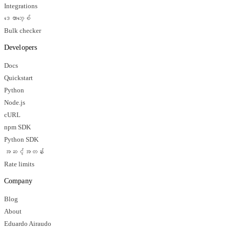
Integrations
ဒေတာဘေ့စ်
Bulk checker
Developers
Docs
Quickstart
Python
Node.js
cURL
npm SDK
Python SDK
အဆင့်အတန်း
Rate limits
Company
Blog
About
Eduardo Airaudo