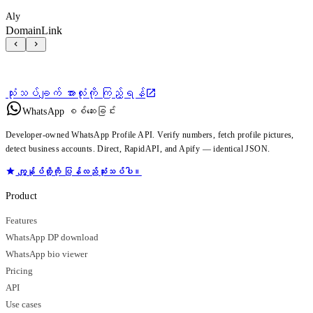
Aly
DomainLink
သုံးသပ်ချက် အားလုံးကို ကြည့်ရန်
WhatsApp စစ်ဆေးခြင်း
Developer-owned WhatsApp Profile API. Verify numbers, fetch profile pictures,
detect business accounts. Direct, RapidAPI, and Apify — identical JSON.
ကျွန်ုပ်တို့ကို ပြန်လည်သုံးသပ်ပါ။
Product
Features
WhatsApp DP download
WhatsApp bio viewer
Pricing
API
Use cases