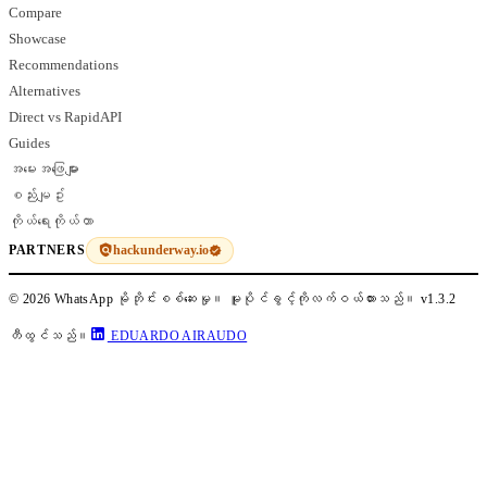
Compare
Showcase
Recommendations
Alternatives
Direct vs RapidAPI
Guides
အမေးအဖြေများ
စည်းမျဥ်း
ကိုယ်ရေးကိုယ်တာ
hackunderway.io
PARTNERS
© 2026 WhatsApp မိုဘိုင်းစစ်ဆေးမှု။ မူပိုင်ခွင့်ကိုလက်ဝယ်ထားသည်။
v1.3.2
တီထွင်သည်။
EDUARDO AIRAUDO