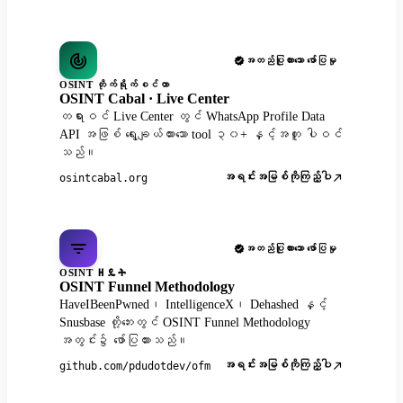
အတည်ပြုထားသော ဖော်ပြမှု
OSINT တိုက်ရိုက်စင်တာ
OSINT Cabal · Live Center
တရားဝင် Live Center တွင် WhatsApp Profile Data
API အဖြစ် ရွေးချယ်ထားသော tool ၃၀+ နှင့်အတူ ပါဝင်
သည်။
အရင်းအမြစ်ကိုကြည့်ပါ
osintcabal.org
အတည်ပြုထားသော ဖော်ပြမှု
OSINT ዘዴት
OSINT Funnel Methodology
HaveIBeenPwned၊ IntelligenceX၊ Dehashed နှင့်
Snusbase တို့ဘေးတွင် OSINT Funnel Methodology
အတွင်း၌ ဖော်ပြထားသည်။
အရင်းအမြစ်ကိုကြည့်ပါ
github.com/pdudotdev/ofm