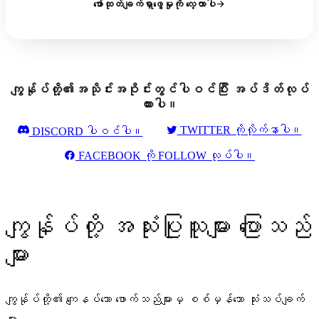
ဖော်ထုတ်ချက်ရှာဖွေမှုကို လေ့လာပါ
ကျွန်ုပ်တို့၏အသိုင်းအဝိုင်းတွင်ပါဝင်ပြီး အပ်ဒိတ်လုပ်
ထားပါ။
TWITTER ကိုလိုက်နာပါ။
DISCORD ပါဝင်ပါ။
FACEBOOK ကို FOLLOW လုပ်ပါ။
ကျွန်ုပ်တို့ အသုံးပြုသူများ ပြောသည်
များ
ကျွန်ုပ်တို့၏ ကျေနပ်သော ဖောက်သည်များမှ စစ်မှန်သော သုံးသပ်ချက်