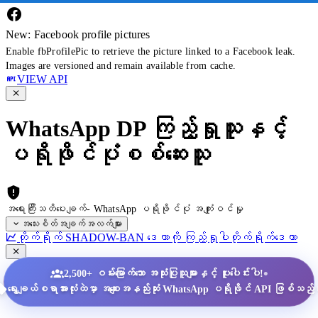
New: Facebook profile pictures
Enable fbProfilePic to retrieve the picture linked to a Facebook leak.
Images are versioned and remain available from cache.
VIEW API
WhatsApp DP ကြည့်ရှုသူနှင့်
ပရိုဖိုင်ပုံစစ်ဆေးသူ
အရေးကြီးသတိပေးချက်- WhatsApp ပရိုဖိုင်ပုံ အကျုံးဝင်မှု
အသေးစိတ်အချက်အလက်များ
တိုက်ရိုက် SHADOW-BAN ဒေတာကို ကြည့်ရှုပါ
တိုက်ရိုက်ဒေတာ
•
2,500+ ဝမ်းမြောက်သော အသုံးပြုသူများနှင့် ပူးပေါင်းပါ!
ရွေးချယ်စရာအားလုံးထဲမှာ အစျေးအနည်းဆုံး WhatsApp ပရိုဖိုင် API ဖြစ်သည