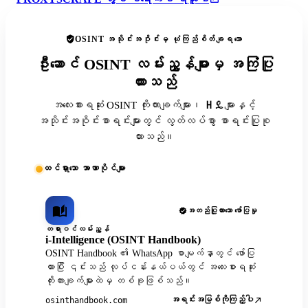
OSINT အသိုင်းအဝိုင်းမှ ယုံကြည်စိတ်ချရသော
ဦးဆောင် OSINT လမ်းညွှန်များမှ အကြံပြု
ထားသည်
အလေးစားရဆုံး OSINT ကိုးကားချက်များ၊ ዘዴများနှင့်
အသိုင်းအဝိုင်းစာရင်းများတွင် လွတ်လပ်စွာ စာရင်းပြုစု
ထားသည်။
ထင်ရှားသော အာဏာပိုင်များ
အတည်ပြုထားသော ဖော်ပြမှု
တရားဝင်လမ်းညွှန်
i-Intelligence (OSINT Handbook)
OSINT Handbook ၏ WhatsApp စာမျက်နှာတွင် ဖော်ပြ
ထားပြီး ၎င်းသည် လုပ်ငန်းနယ်ပယ်တွင် အလေးစားရဆုံး
ကိုးကားချက်များထဲမှ တစ်ခုဖြစ်သည်။
အရင်းအမြစ်ကိုကြည့်ပါ
osinthandbook.com