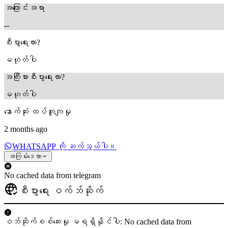
အကြောင်းအရာ
--
စီးပွားရေးလား?
မဟုတ်ပါ
အကြီးစားစီးပွားရေးလား?
မဟုတ်ပါ
နောက်ဆုံး ထပ်တူကျမှု
2 months ago
WHATSAPP ကို ဆက်သွယ်ပါ။
အကြမ်းဒေတာ
No cached data from telegram
စီးပွားရေး ဝက်ဘ်ဆိုက်
ဝဘ်ဆိုက်စစ်ဆေးမှု မရရှိနိုင်ပါ: No cached data from