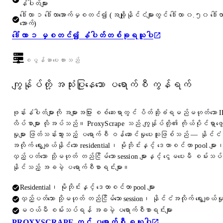
နံပါတ်များ
ဒေါ်လာ ၁ ဒေါ်လာအောက်မှစတင်၍ (အချို့နိုင်ငံများတွင် ဒေါ်လာ ၀.၅၀ ဒေါ်လ
အောက်)
ဒေါ်လာ ၁ မှစတင်၍ နံပါတ်တစ်ခုရယူပါ
စပွန်ဆာပေးထားသည်
ကျွန်ုပ်တို့ အသုံးပြုနေသော ပရောက်စီ ကွန်ရက်
ဖုန်းနံပါတ်များကို အများအပြား စစ်ဆေးရာတွင် ပိတ်ဆို့ခံရမည်မဟုတ်သော I
လိပ်စာများ လိုအပ်သည်။ ProxyScrape သည် ကျွန်ုပ်တို့၏ ကိုယ်ပိုင်ရှာဖွေ
မှုများ ဖြတ်သန်းသွားသည့် ပရောက်စီ ဝန်ဆောင်မှုပေးသူဖြစ်သည် — နိုင်ငံ
အလိုက် ရွေးချယ်နိုင်သော residential၊ မိုဘိုင်းနှင့် ဒေတာစင်တာ pool များ
လှည့်ပတ်သော သို့မဟုတ် တည်ငြိမ်သော session များနှင့် ငွေမပေးမီ စမ်းသပ်
နိုင်သည့် အခမဲ့ ပရောက်စီစာရင်းများ။
Residential၊ မိုဘိုင်းနှင့် ဒေတာစင်တာ pool များ
လှည့်ပတ်သော သို့မဟုတ် တည်ငြိမ်သော session၊ နိုင်ငံအလိုက် ရွေးချယ်မှ
မဝယ်မီ စမ်းသပ်ရန် အခမဲ့ ပရောက်စီစာရင်းများ
PROXYSCRAPE တွင် ပရောက်စီ ရယူပါ