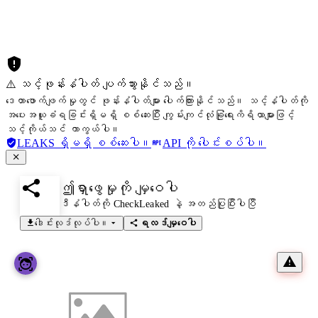
⚠️ သင့်ဖုန်းနံပါတ် ပျက်သွားနိုင်သည်။
ဒေတာဖောက်ဖျက်မှုတွင် ဖုန်းနံပါတ်များ ပေါက်ကြားနိုင်သည်။ သင့်နံပါတ်ကို
အပေးအယူခံရခြင်းရှိမရှိ စစ်ဆေးပြီး ကျွမ်းကျင်လုံခြုံရေးကိရိယာများဖြင့်
သင့်ကိုယ်သင် ကာကွယ်ပါ။
LEAKS ရှိမရှိ စစ်ဆေးပါ။
API ကို ပေါင်းစပ်ပါ။
ဤရှာဖွေမှုကို မျှဝေပါ
ဒီနံပါတ်ကို CheckLeaked နဲ့ အတည်ပြုပြီးပါပြီ
ဒေါင်းလုဒ်လုပ်ပါ။
ရလဒ်မျှဝေပါ