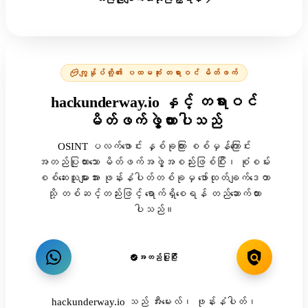
ကျွန်ုပ်တို့၏ ပထမဆုံး တရားဝင် မိတ်ဖက်
hackunderway.io နှင့် တရားဝင်
မိတ်ဖက်ဖွဲ့ထားပါသည်
OSINT ပလက်ဖောင်း နှစ်ခုကြား စစ်မှန်ကြောင်း
အတည်ပြုထားသော မိတ်ဖက်အဖွဲ့အစည်းဖြစ်ပြီး၊ စုံစမ်း
စစ်ဆေးသူများအား ဖုန်းနံပါတ်တစ်ခုမှ ဖော်ထုတ်ချက်ဒေတာ
သို့ တစ်ဆင့်တည်းဖြင့် ရောက်ရှိစေရန် တည်ဆောက်ထား
ပါသည်။
အတည်ပြုပြီး
hackunderway.io သည် အီးမေးလ်၊ ဖုန်းနံပါတ်၊