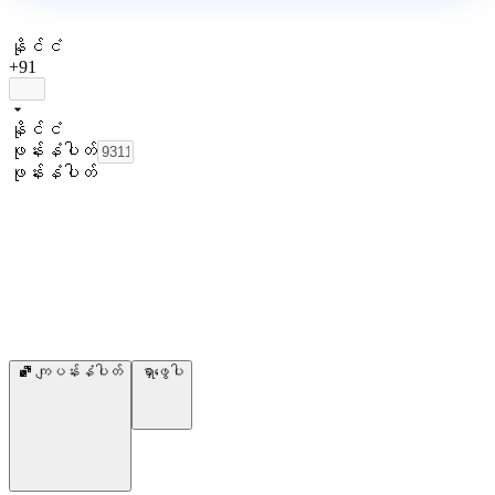
နိုင်ငံ
+91
နိုင်ငံ
ဖုန်းနံပါတ်
ဖုန်းနံပါတ်
ကျပန်းနံပါတ်
ရှာဖွေပါ