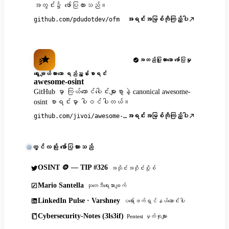
အတွင်း၌ ဖော်ပြထားသည်။
အရင်းအမြစ်ကိုကြည့်ပါ
github.com/pdudotdev/ofm
အတည်ပြုထားသော ဖော်ပြမှု
ရွေးချယ်ထားသော ရည်ညွှန်းစာရင်း
awesome-osint
GitHub မှာ ကြယ်ထောင်ပေါင်းများစွာနဲ့ canonical awesome-
osint စာရင်းမှာ ပါဝင်ပါတယ်။
အရင်းအမြစ်ကိုကြည့်ပါ
github.com/jivoi/awesome-osint
တွင်လည်း ဖော်ပြထားသည်
OSINT 🪙 — TIP #326
အသိုင်းအဝိုင်းပို့စ်
Mario Santella
သုတေသီရေးသားချက်
LinkedIn Pulse · Varshney
ပရော်ဖက်ရှင်နယ်ဆောင်းပါး
Cybersecurity-Notes (3ls3if)
Pentest မှတ်စုများ