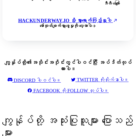
ဘီလီယံကျော်
HACKUNDERWAY.IO သို့ သွားရောက်ကြည့်ရှုပါ
ဖော်ထုတ်ချက်ရှာဖွေမှုကို လေ့လာပါ
ကျွန်ုပ်တို့၏အသိုင်းအဝိုင်းတွင်ပါဝင်ပြီး အပ်ဒိတ်လုပ်
ထားပါ။
TWITTER ကိုလိုက်နာပါ။
DISCORD ပါဝင်ပါ။
FACEBOOK ကို FOLLOW လုပ်ပါ။
ကျွန်ုပ်တို့ အသုံးပြုသူများ ပြောသည်
များ