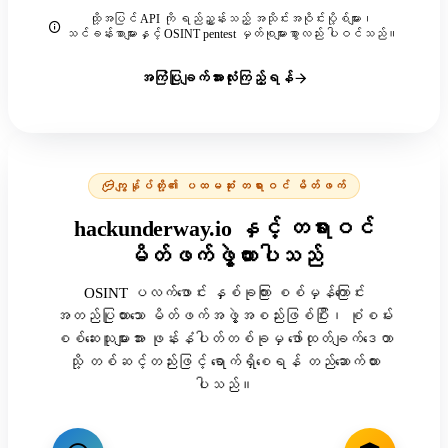
ထို့အပြင် API ကို ရည်ညွှန်းသည့် အသိုင်းအဝိုင်းပို့စ်များ၊
သင်ခန်းစာများနှင့် OSINT pentest မှတ်စုများစွာလည်း ပါဝင်သည်။
အကြံပြုချက်အားလုံးကြည့်ရန်
ကျွန်ုပ်တို့၏ ပထမဆုံး တရားဝင် မိတ်ဖက်
hackunderway.io နှင့် တရားဝင်
မိတ်ဖက်ဖွဲ့ထားပါသည်
OSINT ပလက်ဖောင်း နှစ်ခုကြား စစ်မှန်ကြောင်း
အတည်ပြုထားသော မိတ်ဖက်အဖွဲ့အစည်းဖြစ်ပြီး၊ စုံစမ်း
စစ်ဆေးသူများအား ဖုန်းနံပါတ်တစ်ခုမှ ဖော်ထုတ်ချက်ဒေတာ
သို့ တစ်ဆင့်တည်းဖြင့် ရောက်ရှိစေရန် တည်ဆောက်ထား
ပါသည်။