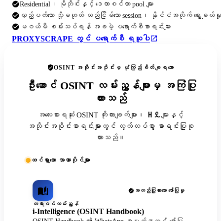
Residential၊ မိုဘိုင်းနှင့် ဒေတာစင်တာ pool များ
လှည့်ပတ်သော သို့မဟုတ် တည်ငြိမ်သော session၊ နိုင်ငံအလိုက် ရွေးချယ်မှ
မဝယ်မီ စမ်းသပ်ရန် အခမဲ့ ပရောက်စီစာရင်းများ
PROXYSCRAPE တွင် ပရောက်စီ ရယူပါ
OSINT အသိုင်းအဝိုင်းမှ ယုံကြည်စိတ်ချရသော
ဦးဆောင် OSINT လမ်းညွှန်များမှ အကြံပြု
ထားသည်
အလေးစားရဆုံး OSINT ကိုးကားချက်များ၊ ዘዴများနှင့်
အသိုင်းအဝိုင်းစာရင်းများတွင် လွတ်လပ်စွာ စာရင်းပြုစု
ထားသည်။
ထင်ရှားသော အာဏာပိုင်များ
အတည်ပြုထားသော ဖော်ပြမှု
တရားဝင်လမ်းညွှန်
i-Intelligence (OSINT Handbook)