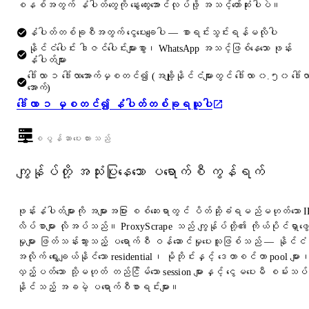
စနစ်အတွက် နံပါတ်တွေကို နွေးထွေးအောင်လုပ်ဖို့ အသင့်တော်ဆုံးပါပဲ။
နံပါတ်တစ်ခုစီအတွက် ငွေပေးချေပါ — စာရင်းသွင်းရန်မလိုပါ
နိုင်ငံပေါင်း ဒါဇင်ပေါင်းများစွာ၊ WhatsApp အသင့်ဖြစ်နေသော ဖုန်း
နံပါတ်များ
ဒေါ်လာ ၁ ဒေါ်လာအောက်မှစတင်၍ (အချို့နိုင်ငံများတွင် ဒေါ်လာ ၀.၅၀ ဒေါ်လ
အောက်)
ဒေါ်လာ ၁ မှစတင်၍ နံပါတ်တစ်ခုရယူပါ
စပွန်ဆာပေးထားသည်
ကျွန်ုပ်တို့ အသုံးပြုနေသော ပရောက်စီ ကွန်ရက်
ဖုန်းနံပါတ်များကို အများအပြား စစ်ဆေးရာတွင် ပိတ်ဆို့ခံရမည်မဟုတ်သော I
လိပ်စာများ လိုအပ်သည်။ ProxyScrape သည် ကျွန်ုပ်တို့၏ ကိုယ်ပိုင်ရှာဖွေ
မှုများ ဖြတ်သန်းသွားသည့် ပရောက်စီ ဝန်ဆောင်မှုပေးသူဖြစ်သည် — နိုင်ငံ
အလိုက် ရွေးချယ်နိုင်သော residential၊ မိုဘိုင်းနှင့် ဒေတာစင်တာ pool များ
လှည့်ပတ်သော သို့မဟုတ် တည်ငြိမ်သော session များနှင့် ငွေမပေးမီ စမ်းသပ်
နိုင်သည့် အခမဲ့ ပရောက်စီစာရင်းများ။