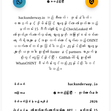
အတည်ပြုပြီး
hackunderway.io သည် အီးမေးလ်၊ ဖုန်းနံပါတ်၊
စကားဝှက်နှင့် ဒိုမိန်းဖြင့် ရှာဖွေနိုင်သော ဖော်ထုတ်ထားသည့်
မှတ်တမ်း 15 ဘီလီယံကျော်ရှိသည့် CheckLeaked ၏
ဖော်ထုတ်ချက်-ထောက်လှမ်းရေး ရှာဖွေမှုကို အခြားစုံစမ်းစစ်ဆေး
ရေး ကိရိယာများနှင့်အတူ လက်ခံဆောင်ရွက်ပေးသည့် OSINT
ပလက်ဖောင်းတစ်ခု ဖြစ်ပါသည်။ ကျွန်ုပ်တို့၏ ရှာဖွေမှု
များကို ယခုအခါ သူတို့၏ footer နှင့် partners စာမျက်နှာ
တို့တွင် တွေ့မြင်နိုင်ပြီး၊ GitHub ပေါ်ရှိ သူတို့၏
WhatsOSINT စီမံကိန်းတွင်လည်း ကျွန်ုပ်တို့ ပါဝင်
ပါသည်။
hackunderway.io
မိတ်ဖက်
အတည်ပြုပြီး · လုပ်ဆောင်နေဆဲ
အခြေအနေ
2026
မိတ်ဖက်ဖြစ်ခဲ့သည့်အချိန်
ဖော်ထုတ်ချက်-ထောက်လှမ်းရေး API · မှတ်တမ်း 15
ပေါင်းစပ်မှု