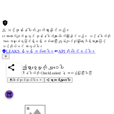
⚠️ သင့်ဖုန်းနံပါတ် ပျက်သွားနိုင်သည်။
ဒေတာဖောက်ဖျက်မှုတွင် ဖုန်းနံပါတ်များ ပေါက်ကြားနိုင်သည်။ သင့်နံပါတ်ကို
အပေးအယူခံရခြင်းရှိမရှိ စစ်ဆေးပြီး ကျွမ်းကျင်လုံခြုံရေးကိရိယာများဖြင့်
သင့်ကိုယ်သင် ကာကွယ်ပါ။
LEAKS ရှိမရှိ စစ်ဆေးပါ။
API ကို ပေါင်းစပ်ပါ။
ဤရှာဖွေမှုကို မျှဝေပါ
ဒီနံပါတ်ကို CheckLeaked နဲ့ အတည်ပြုပြီးပါပြီ
ဒေါင်းလုဒ်လုပ်ပါ။
ရလဒ်မျှဝေပါ