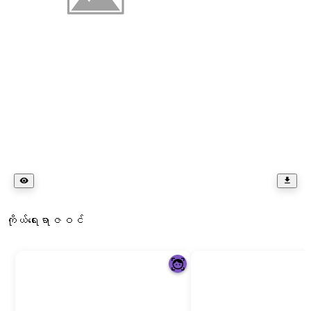
ကိုယ်ရေးရာဇဝင်