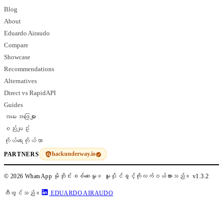
Blog
About
Eduardo Airaudo
Compare
Showcase
Recommendations
Alternatives
Direct vs RapidAPI
Guides
အမေးအဖြေများ
စည်းမျဥ်း
ကိုယ်ရေးကိုယ်တာ
hackunderway.io
PARTNERS
© 2026 WhatsApp မိုဘိုင်းစစ်ဆေးမှု။ မူပိုင်ခွင့်ကိုလက်ဝယ်ထားသည်။
v1.3.2
တီထွင်သည်။
EDUARDO AIRAUDO