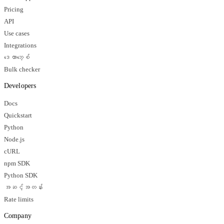
Pricing
API
Use cases
Integrations
ဒေတာဘေ့စ်
Bulk checker
Developers
Docs
Quickstart
Python
Node.js
cURL
npm SDK
Python SDK
အဆင့်အတန်း
Rate limits
Company