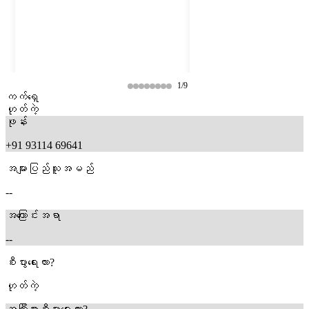
1/9
ကက်ရှေ
ဟုတ်ကဲ့
ဖုန်း
+91 93114 69641
အများပြည်သူအမည်
--
အကြောင်းအရာ
--
10 months ago
9 months ago
စီးပွားရေးလား?
ဟုတ်ကဲ့