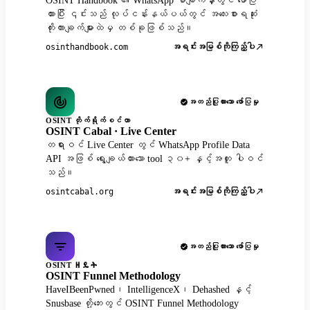
OSINT Handbook ၏ WhatsApp စာမျက်နှာတွင် ဖော်ပြ
ထားပြီး ၎င်းသည် လုပ်ငန်းနယ်ပယ်တွင် အလေးစားရဆုံး
ကိုးကားချက်များထဲမှ တစ်ခုဖြစ်သည်။
အရင်းအမြစ်ကိုကြည့်ပါ
osinthandbook.com
အတည်ပြုထားသော ဖော်ပြမှု
OSINT တိုက်ရိုက်စင်တာ
OSINT Cabal · Live Center
တရားဝင် Live Center တွင် WhatsApp Profile Data
API အဖြစ် ရွေးချယ်ထားသော tool ၃၀+ နှင့်အတူ ပါဝင်
သည်။
အရင်းအမြစ်ကိုကြည့်ပါ
osintcabal.org
အတည်ပြုထားသော ဖော်ပြမှု
OSINT ዘዴት
OSINT Funnel Methodology
HaveIBeenPwned၊ IntelligenceX၊ Dehashed နှင့်
Snusbase တို့ဘေးတွင် OSINT Funnel Methodology