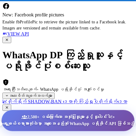
New: Facebook profile pictures
Enable fbProfilePic to retrieve the picture linked to a Facebook leak.
Images are versioned and remain available from cache.
VIEW API
WhatsApp DP ကြည့်ရှုသူနှင့်
ပရိုဖိုင်ပုံစစ်ဆေးသူ
အရေးကြီးသတိပေးချက်- WhatsApp ပရိုဖိုင်ပုံ အကျုံးဝင်မှု
အသေးစိတ်အချက်အလက်များ
တိုက်ရိုက် SHADOW-BAN ဒေတာကို ကြည့်ရှုပါ
တိုက်ရိုက်ဒေတာ
•
2,500+ ဝမ်းမြောက်သော အသုံးပြုသူများနှင့် ပူးပေါင်းပါ!
ရွေးချယ်စရာအားလုံးထဲမှာ အစျေးအနည်းဆုံး WhatsApp ပရိုဖိုင် API ဖြစ်သည