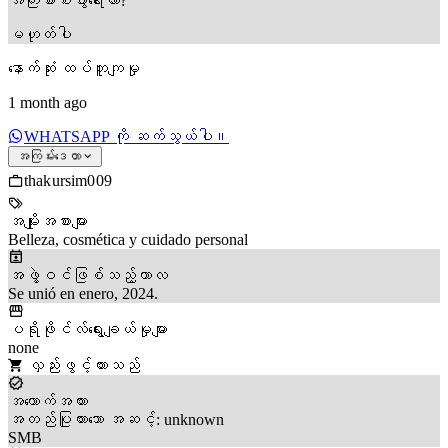
အကြီးစားစီးပွားရေးလား?
မဟုတ်ပါ
နောက်ဆုံး ထပ်တူကျမှု
1 month ago
WHATSAPP ကို ဆက်သွယ်ပါ။
အကြမ်းဒေတာ
thakursim009
အမျိုးအစားများ
Belleza, cosmética y cuidado personal
အဖွဲ့ဝင်ဖြစ်သည့်ကာလ
Se unió en enero, 2024.
ပရိုဖိုင်လ်ရွေးချယ်မှုများ
none
လှည်းဖွင့်ထားသည်
အထောက်အထား
အတည်ပြုထားသော အဆင့်: unknown
SMB