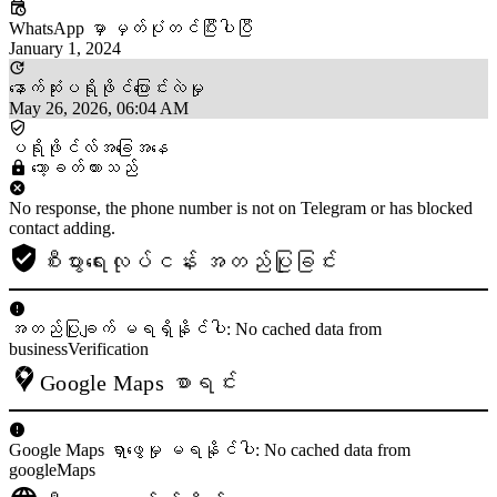
WhatsApp မှာ မှတ်ပုံတင်ပြီးပါပြီ
January 1, 2024
နောက်ဆုံးပရိုဖိုင်ပြောင်းလဲမှု
May 26, 2026, 06:04 AM
ပရိုဖိုင်လ်အခြေအနေ
သော့ခတ်ထားသည်
No response, the phone number is not on Telegram or has blocked
contact adding.
စီးပွားရေးလုပ်ငန်း အတည်ပြုခြင်း
အတည်ပြုချက် မရရှိနိုင်ပါ: No cached data from
businessVerification
Google Maps စာရင်း
Google Maps ရှာဖွေမှု မရနိုင်ပါ: No cached data from
googleMaps