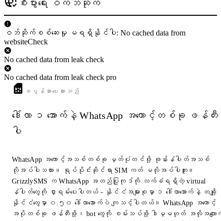
စီးပွားရေး ဝက်ဘ်ဆိုက်
ဝဘ်ဆိုက်စစ်ဆေးမှု မရရှိနိုင်ပါ: No cached data from
websiteCheck
No cached data from leak check
No cached data from leak check pro
စပွန်ဆာပေးထားသည်
ဒေါ်လာ ၁ အောက်နဲ့ WhatsApp အကောင့်တစ်ခု ဖန်တီး
ပါ
WhatsApp အကောင့်အသစ်တစ်ခု မှတ်ပုံတင်ဖို့ ဖုန်းနံပါတ်အသစ်
လိုအပ်ပါသလား။ ရုပ်ပိုင်းဆိုင်ရာ SIM ကတ် မလိုအပ်ပါဘူး။
GrizzlySMS က WhatsApp အတည်ပြုကုဒ်ကို လက်ခံရရှိတဲ့ virtual
နံပါတ်တွေကို ငှားရမ်းပေးပါတယ် - နိုင်ငံအများစုမှာ ၁ ဒေါ်လာအောက်နဲ့ တချို့
နိုင်ငံတွေမှာ ၀.၅၀ ဒေါ်လာအောက်ပဲ ကျသင့်ပါတယ်။ WhatsApp အကောင့်
အပိုတစ်ခု ဖန်တီးဖို့၊ bot တွေကို စမ်းသပ်ဖို့ ဒါမှမဟုတ် အလိုအလျောက