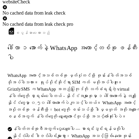
websiteCheck
No cached data from leak check
No cached data from leak check pro
စပွန်ဆာပေးထားသည်
ဒေါ်လာ ၁ အောက်နဲ့ WhatsApp အကောင့်တစ်ခု ဖန်တီး
ပါ
WhatsApp အကောင့်အသစ်တစ်ခု မှတ်ပုံတင်ဖို့ ဖုန်းနံပါတ်အသစ်
လိုအပ်ပါသလား။ ရုပ်ပိုင်းဆိုင်ရာ SIM ကတ် မလိုအပ်ပါဘူး။
GrizzlySMS က WhatsApp အတည်ပြုကုဒ်ကို လက်ခံရရှိတဲ့ virtual
နံပါတ်တွေကို ငှားရမ်းပေးပါတယ် - နိုင်ငံအများစုမှာ ၁ ဒေါ်လာအောက်နဲ့ တချို့
နိုင်ငံတွေမှာ ၀.၅၀ ဒေါ်လာအောက်ပဲ ကျသင့်ပါတယ်။ WhatsApp အကောင့်
အပိုတစ်ခု ဖန်တီးဖို့၊ bot တွေကို စမ်းသပ်ဖို့ ဒါမှမဟုတ် အလိုအလျောက
စနစ်အတွက် နံပါတ်တွေကို နွေးထွေးအောင်လုပ်ဖို့ အသင့်တော်ဆုံးပါပဲ။
နံပါတ်တစ်ခုစီအတွက် ငွေပေးချေပါ — စာရင်းသွင်းရန်မလိုပါ
နိုင်ငံပေါင်း ဒါဇင်ပေါင်းများစွာ၊ WhatsApp အသင့်ဖြစ်နေသော ဖုန်း