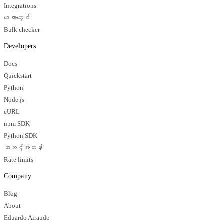
Integrations
ဒေတာဘေ့စ်
Bulk checker
Developers
Docs
Quickstart
Python
Node.js
cURL
npm SDK
Python SDK
အဆင့်အတန်း
Rate limits
Company
Blog
About
Eduardo Airaudo