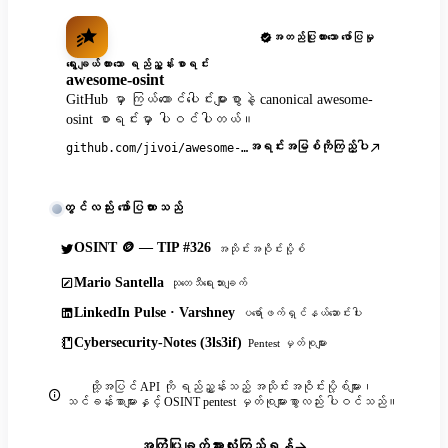
အတည်ပြုထားသော ဖော်ပြမှု
ရွေးချယ်ထားသော ရည်ညွှန်းစာရင်း
awesome-osint
GitHub မှာ ကြယ်ထောင်ပေါင်းများစွာနဲ့ canonical awesome-
osint စာရင်းမှာ ပါဝင်ပါတယ်။
အရင်းအမြစ်ကိုကြည့်ပါ
github.com/jivoi/awesome-osint
တွင်လည်း ဖော်ပြထားသည်
OSINT 🪙 — TIP #326
အသိုင်းအဝိုင်းပို့စ်
Mario Santella
သုတေသီရေးသားချက်
LinkedIn Pulse · Varshney
ပရော်ဖက်ရှင်နယ်ဆောင်းပါး
Cybersecurity-Notes (3ls3if)
Pentest မှတ်စုများ
ထို့အပြင် API ကို ရည်ညွှန်းသည့် အသိုင်းအဝိုင်းပို့စ်များ၊
သင်ခန်းစာများနှင့် OSINT pentest မှတ်စုများစွာလည်း ပါဝင်သည်။
အကြံပြုချက်အားလုံးကြည့်ရန်