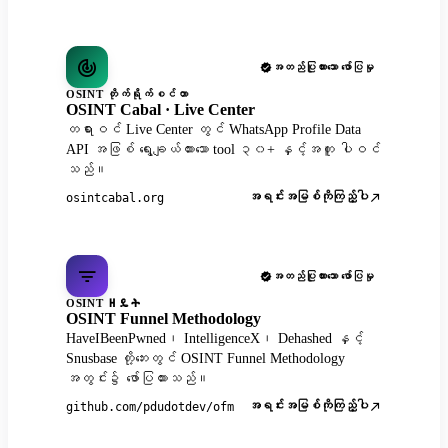
အတည်ပြုထားသော ဖော်ပြမှု
OSINT တိုက်ရိုက်စင်တာ
OSINT Cabal · Live Center
တရားဝင် Live Center တွင် WhatsApp Profile Data
API အဖြစ် ရွေးချယ်ထားသော tool ၃၀+ နှင့်အတူ ပါဝင်
သည်။
အရင်းအမြစ်ကိုကြည့်ပါ
osintcabal.org
အတည်ပြုထားသော ဖော်ပြမှု
OSINT ዘዴት
OSINT Funnel Methodology
HaveIBeenPwned၊ IntelligenceX၊ Dehashed နှင့်
Snusbase တို့ဘေးတွင် OSINT Funnel Methodology
အတွင်း၌ ဖော်ပြထားသည်။
အရင်းအမြစ်ကိုကြည့်ပါ
github.com/pdudotdev/ofm