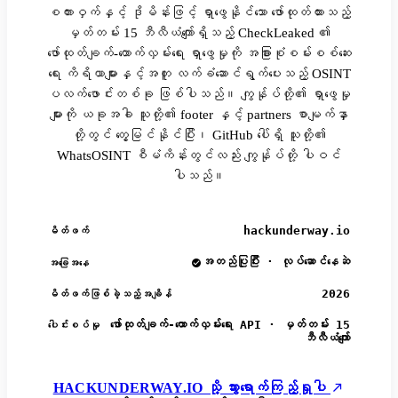
စကားဝှက်နှင့် ဒိုမိန်းဖြင့် ရှာဖွေနိုင်သော ဖော်ထုတ်ထားသည့်
မှတ်တမ်း 15 ဘီလီယံကျော်ရှိသည့် CheckLeaked ၏
ဖော်ထုတ်ချက်-ထောက်လှမ်းရေး ရှာဖွေမှုကို အခြားစုံစမ်းစစ်ဆေး
ရေး ကိရိယာများနှင့်အတူ လက်ခံဆောင်ရွက်ပေးသည့် OSINT
ပလက်ဖောင်းတစ်ခု ဖြစ်ပါသည်။ ကျွန်ုပ်တို့၏ ရှာဖွေမှု
များကို ယခုအခါ သူတို့၏ footer နှင့် partners စာမျက်နှာ
တို့တွင် တွေ့မြင်နိုင်ပြီး၊ GitHub ပေါ်ရှိ သူတို့၏
WhatsOSINT စီမံကိန်းတွင်လည်း ကျွန်ုပ်တို့ ပါဝင်
ပါသည်။
hackunderway.io
မိတ်ဖက်
အတည်ပြုပြီး · လုပ်ဆောင်နေဆဲ
အခြေအနေ
2026
မိတ်ဖက်ဖြစ်ခဲ့သည့်အချိန်
ဖော်ထုတ်ချက်-ထောက်လှမ်းရေး API · မှတ်တမ်း 15
ပေါင်းစပ်မှု
ဘီလီယံကျော်
HACKUNDERWAY.IO သို့ သွားရောက်ကြည့်ရှုပါ