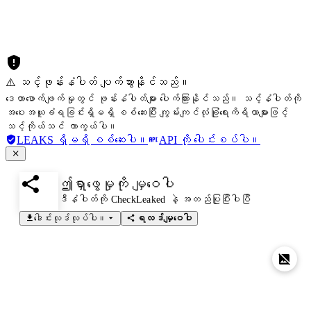
⚠️ သင့်ဖုန်းနံပါတ် ပျက်သွားနိုင်သည်။
ဒေတာဖောက်ဖျက်မှုတွင် ဖုန်းနံပါတ်များ ပေါက်ကြားနိုင်သည်။ သင့်နံပါတ်ကို
အပေးအယူခံရခြင်းရှိမရှိ စစ်ဆေးပြီး ကျွမ်းကျင်လုံခြုံရေးကိရိယာများဖြင့်
သင့်ကိုယ်သင် ကာကွယ်ပါ။
LEAKS ရှိမရှိ စစ်ဆေးပါ။
API ကို ပေါင်းစပ်ပါ။
ဤရှာဖွေမှုကို မျှဝေပါ
ဒီနံပါတ်ကို CheckLeaked နဲ့ အတည်ပြုပြီးပါပြီ
ဒေါင်းလုဒ်လုပ်ပါ။
ရလဒ်မျှဝေပါ