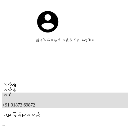
ဤနံပါတ်အတွက် ပရိုဖိုင်ပုံ မတွေ့ပါ။
ကက်ရှေ
ဟုတ်ကဲ့
ဖုန်း
+91 91873 69872
အများပြည်သူအမည်
--