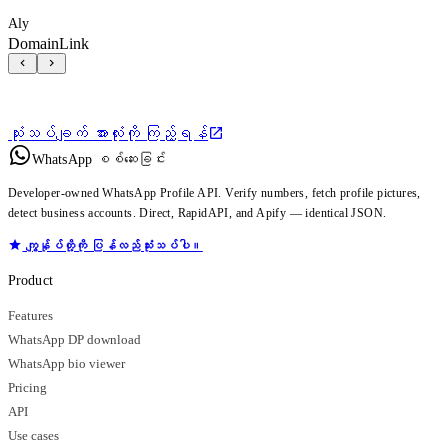
Aly
DomainLink
သုံးသပ်ချက် အားလုံးကို ကြည့်ရန်
WhatsApp စစ်ဆေးခြင်း
Developer-owned WhatsApp Profile API. Verify numbers, fetch profile pictures,
detect business accounts. Direct, RapidAPI, and Apify — identical JSON.
ကျွန်ုပ်တို့ကို ပြန်လည်သုံးသပ်ပါ။
Product
Features
WhatsApp DP download
WhatsApp bio viewer
Pricing
API
Use cases