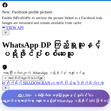
New: Facebook profile pictures
Enable fbProfilePic to retrieve the picture linked to a Facebook leak.
Images are versioned and remain available from cache.
VIEW API
WhatsApp DP ကြည့်ရှုသူနှင့်
ပရိုဖိုင်ပုံစစ်ဆေးသူ
အရေးကြီးသတိပေးချက်- WhatsApp ပရိုဖိုင်ပုံ အကျုံးဝင်မှု
အသေးစိတ်အချက်အလက်များ
တိုက်ရိုက် SHADOW-BAN ဒေတာကို ကြည့်ရှုပါ
တိုက်ရိုက်ဒေတာ
•
2,500+ ဝမ်းမြောက်သော အသုံးပြုသူများနှင့် ပူးပေါင်းပါ!
ရွေးချယ်စရာအားလုံးထဲမှာ အစျေးအနည်းဆုံး WhatsApp ပရိုဖိုင် API ဖြစ်သည