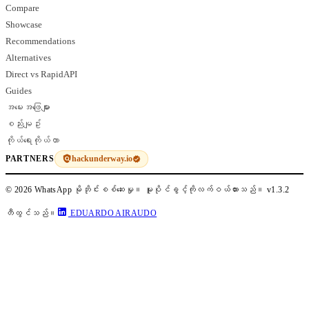
Compare
Showcase
Recommendations
Alternatives
Direct vs RapidAPI
Guides
အမေးအဖြေများ
စည်းမျဥ်း
ကိုယ်ရေးကိုယ်တာ
hackunderway.io
PARTNERS
© 2026 WhatsApp မိုဘိုင်းစစ်ဆေးမှု။ မူပိုင်ခွင့်ကိုလက်ဝယ်ထားသည်။
v1.3.2
တီထွင်သည်။
EDUARDO AIRAUDO