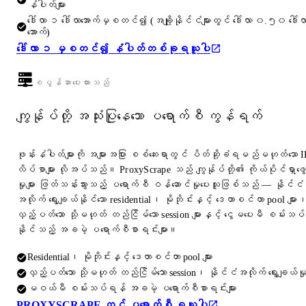
နံပါတ်များ
ဒေါ်လာ ၁ ဒေါ်လာအောက်မှစတင်၍ (အချို့နိုင်ငံများတွင် ဒေါ်လာ ၀.၅၀ ဒေါ်လ
အောက်)
ဒေါ်လာ ၁ မှစတင်၍ နံပါတ်တစ်ခုရယူပါ
စပွန်ဆာပေးထားသည်
ကျွန်ုပ်တို့ အသုံးပြုနေသော ပရောက်စီ ကွန်ရက်
ဖုန်းနံပါတ်များကို အများအပြား စစ်ဆေးရာတွင် ပိတ်ဆို့ခံရမည်မဟုတ်သော I
လိပ်စာများ လိုအပ်သည်။ ProxyScrape သည် ကျွန်ုပ်တို့၏ ကိုယ်ပိုင်ရှာဖွေ
မှုများ ဖြတ်သန်းသွားသည့် ပရောက်စီ ဝန်ဆောင်မှုပေးသူဖြစ်သည် — နိုင်ငံ
အလိုက် ရွေးချယ်နိုင်သော residential၊ မိုဘိုင်းနှင့် ဒေတာစင်တာ pool များ
လှည့်ပတ်သော သို့မဟုတ် တည်ငြိမ်သော session များနှင့် ငွေမပေးမီ စမ်းသပ်
နိုင်သည့် အခမဲ့ ပရောက်စီစာရင်းများ။
Residential၊ မိုဘိုင်းနှင့် ဒေတာစင်တာ pool များ
လှည့်ပတ်သော သို့မဟုတ် တည်ငြိမ်သော session၊ နိုင်ငံအလိုက် ရွေးချယ်မှ
မဝယ်မီ စမ်းသပ်ရန် အခမဲ့ ပရောက်စီစာရင်းများ
PROXYSCRAPE တွင် ပရောက်စီ ရယူပါ