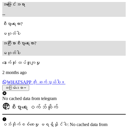
အကြောင်းအရာ
--
စီးပွားရေးလား?
မဟုတ်ပါ
အကြီးစားစီးပွားရေးလား?
မဟုတ်ပါ
နောက်ဆုံး ထပ်တူကျမှု
2 months ago
WHATSAPP ကို ဆက်သွယ်ပါ။
အကြမ်းဒေတာ
No cached data from telegram
စီးပွားရေး ဝက်ဘ်ဆိုက်
ဝဘ်ဆိုက်စစ်ဆေးမှု မရရှိနိုင်ပါ: No cached data from