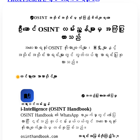
OSINT အသိုင်းအဝိုင်းမှ ယုံကြည်စိတ်ချရသော
ဦးဆောင် OSINT လမ်းညွှန်များမှ အကြံပြု
ထားသည်
အလေးစားရဆုံး OSINT ကိုးကားချက်များ၊ ዘዴများနှင့်
အသိုင်းအဝိုင်းစာရင်းများတွင် လွတ်လပ်စွာ စာရင်းပြုစု
ထားသည်။
ထင်ရှားသော အာဏာပိုင်များ
အတည်ပြုထားသော ဖော်ပြမှု
တရားဝင်လမ်းညွှန်
i-Intelligence (OSINT Handbook)
OSINT Handbook ၏ WhatsApp စာမျက်နှာတွင် ဖော်ပြ
ထားပြီး ၎င်းသည် လုပ်ငန်းနယ်ပယ်တွင် အလေးစားရဆုံး
ကိုးကားချက်များထဲမှ တစ်ခုဖြစ်သည်။
အရင်းအမြစ်ကိုကြည့်ပါ
osinthandbook.com