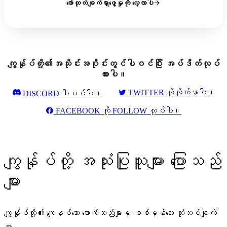
ဖော်ထုတ်ချက်ရှာဖွေမှုကို လေ့လာပါ
ကျွန်ုပ်တို့၏အသိုင်းအဝိုင်းတွင်ပါဝင်ပြီး အပ်ဒိတ်လုပ်
ထားပါ။
TWITTER ကိုလိုက်နာပါ။
DISCORD ပါဝင်ပါ။
FACEBOOK ကို FOLLOW လုပ်ပါ။
ကျွန်ုပ်တို့ အသုံးပြုသူများ ပြောသည်
များ
ကျွန်ုပ်တို့၏ ကျေနပ်သော ဖောက်သည်များမှ စစ်မှန်သော သုံးသပ်ချက်