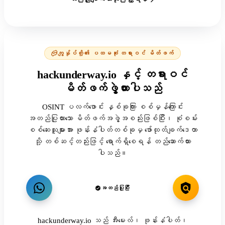
ကျွန်ုပ်တို့၏ ပထမဆုံး တရားဝင် မိတ်ဖက်
hackunderway.io နှင့် တရားဝင်
မိတ်ဖက်ဖွဲ့ထားပါသည်
OSINT ပလက်ဖောင်း နှစ်ခုကြား စစ်မှန်ကြောင်း
အတည်ပြုထားသော မိတ်ဖက်အဖွဲ့အစည်းဖြစ်ပြီး၊ စုံစမ်း
စစ်ဆေးသူများအား ဖုန်းနံပါတ်တစ်ခုမှ ဖော်ထုတ်ချက်ဒေတာ
သို့ တစ်ဆင့်တည်းဖြင့် ရောက်ရှိစေရန် တည်ဆောက်ထား
ပါသည်။
အတည်ပြုပြီး
hackunderway.io သည် အီးမေးလ်၊ ဖုန်းနံပါတ်၊