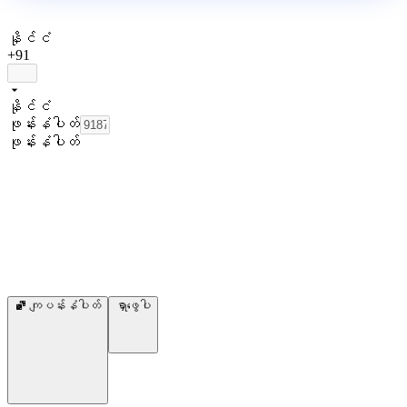
နိုင်ငံ
+91
နိုင်ငံ
ဖုန်းနံပါတ်
ဖုန်းနံပါတ်
ကျပန်းနံပါတ်
ရှာဖွေပါ