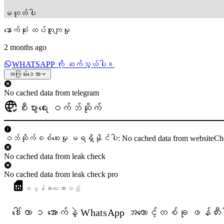
မဟုတ်ပါ
နောက်ဆုံး ထပ်တူကျမှု
2 months ago
WHATSAPP ကို ဆက်သွယ်ပါ။
အကြမ်းဒေတာ
No cached data from telegram
စီးပွားရေး ဝက်ဘ်ဆိုက်
ဝဘ်ဆိုက်စစ်ဆေးမှု မရရှိနိုင်ပါ: No cached data from websiteCh
No cached data from leak check
No cached data from leak check pro
စပွန်ဆာပေးထားသည်
ဒေါ်လာ ၁ အောက်နဲ့ WhatsApp အကောင့်တစ်ခု ဖန်တီး