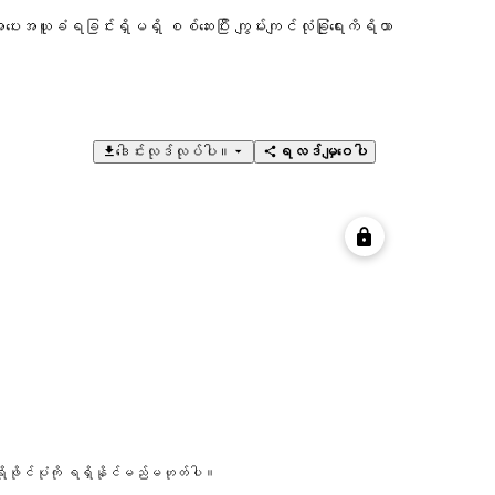
ပေးအယူခံရခြင်းရှိမရှိ စစ်ဆေးပြီး ကျွမ်းကျင်လုံခြုံရေးကိရိယာ
ဒေါင်းလုဒ်လုပ်ပါ။
ရလဒ်မျှဝေပါ
 ပရိုဖိုင်ပုံကို ရရှိနိုင်မည်မဟုတ်ပါ။