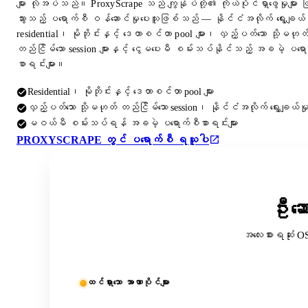
များ လိုအပ်သည်။ ProxyScrape သည် ကျွန်ုပ်တို့၏ ကိုယ်ပိုင်ရှာဖွေမှုများ 
သွားသည့် ပရောက်စီ ဝန်ဆောင်မှုပေးသူဖြစ်သည် — နိုင်ငံအလိုက် ရွေးချယ်န
residential၊ မိုဘိုင်းနှင့် ဒေတာစင်တာ pool များ၊ လှည့်ပတ်သော သို့မဟုတ
တည်ငြိမ်သော session များနှင့် ငွေမပေးမီ စမ်းသပ်နိုင်သည့် အခမဲ့ ပရေ
စာရင်းများ။
Residential၊ မိုဘိုင်းနှင့် ဒေတာစင်တာ pool များ
လှည့်ပတ်သော သို့မဟုတ် တည်ငြိမ်သော session၊ နိုင်ငံအလိုက် ရွေးချယ်မှ
မဝယ်မီ စမ်းသပ်ရန် အခမဲ့ ပရောက်စီစာရင်းများ
PROXYSCRAPE တွင် ပရောက်စီ ရယူပါ
ဦးဆေ
အလေးစားရဆုံး O
ထင်ရှားသော အာဏာပိုင်များ