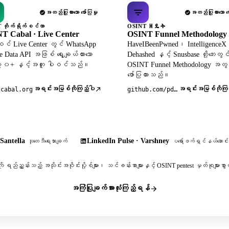
အတည်ပြုထားသော ဖော်ပြမှု
အတည်ပြုထားသော ဖော
 တိုက်ရိုက်စင်တာ
OSINT ዘዴት
T Cabal · Live Center
OSINT Funnel Methodology
င် Live Center တွင် WhatsApp
HaveIBeenPwned၊ Intelligence
le Data API အဖြစ် ရွေးချယ်ထားသော
Dehashed နှင့် Snusbase တို့ဘေးတွင
 ၃၀+ နှင့်အတူ ပါဝင်သည်။
OSINT Funnel Methodology အတွ
ဖော်ပြထားသည်။
အရင်းအမြစ်ကိုကြည့်ပါ
အရင်းအမြစ်ကိုကြည
tcabal.org
github.com/pdudotdev/ofm
Santella
LinkedIn Pulse · Varshney
သုတေသီရေးသားချက်
ပရော်ဖက်ရှင်နယ်ဆောင်းပ
ို ရည်ညွှန်းသည့် အသိုင်းအဝိုင်းပို့စ်များ၊ သင်ခန်းစာများနှင့် OSINT pentest မှတ်စုမျာ
အကြံပြုချက်အားလုံးကြည့်ရန်