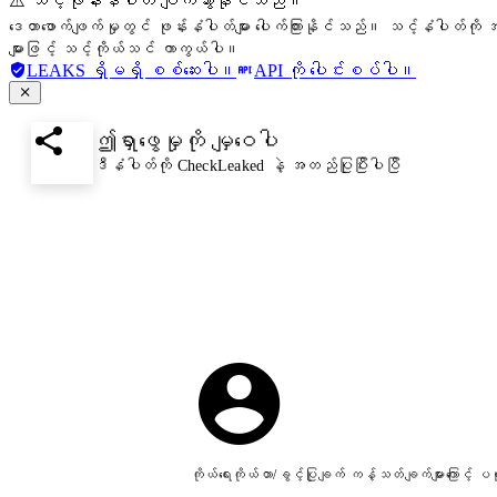
⚠️ သင့်ဖုန်းနံပါတ် ပျက်သွားနိုင်သည်။
ဒေတာဖောက်ဖျက်မှုတွင် ဖုန်းနံပါတ်များ ပေါက်ကြားနိုင်သည်။ သင့်နံပါတ်ကို အ
များဖြင့် သင့်ကိုယ်သင် ကာကွယ်ပါ။
LEAKS ရှိမရှိ စစ်ဆေးပါ။
API ကို ပေါင်းစပ်ပါ။
ဤရှာဖွေမှုကို မျှဝေပါ
ဒီနံပါတ်ကို CheckLeaked နဲ့ အတည်ပြုပြီးပါပြီ
ကိုယ်ရေးကိုယ်တာ/ခွင့်ပြုချက် ကန့်သတ်ချက်များကြောင့်