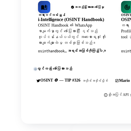
အတည်ပြုထားသော ဖော်ပြမှု
တရားဝင်လမ်းညွှန်
OSINT
i-Intelligence (OSINT Handbook)
OSIN
OSINT Handbook ၏ WhatsApp
တရားဝ
စာမျက်နှာတွင် ဖော်ပြထားပြီး ၎င်းသည်
Profi
လုပ်ငန်းနယ်ပယ်တွင် အလေးစားရဆုံး ကိုး
tool
ကားချက်များထဲမှ တစ်ခုဖြစ်သည်။
အရင်းအမြစ်ကိုကြည့်ပါ
osinthandbook.com
osin
တွင်လည်း ဖော်ပြထားသည်
OSINT 🪙 — TIP #326
Mario 
အသိုင်းအဝိုင်းပို့စ်
ထို့အပြင် API က