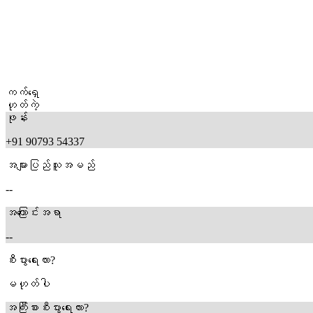
ကက်ရှေ
ဟုတ်ကဲ့
ဖုန်း
+91 90793 54337
အများပြည်သူအမည်
--
အကြောင်းအရာ
--
စီးပွားရေးလား?
မဟုတ်ပါ
အကြီးစားစီးပွားရေးလား?