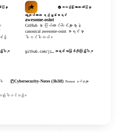
်ပြမှု
အတည်ပြုထားသော ဖော်ပြမှု
ရွေးချယ်ထားသော ရည်ညွှန်းစာရင်း
awesome-osint
X၊
GitHub မှာ ကြယ်ထောင်ပေါင်းများစွာနဲ့
်
canonical awesome-osint စာရင်းမှာ
င်း၌
ပါဝင်ပါတယ်။
့်ပါ
အရင်းအမြစ်ကိုကြည့်ပါ
github.com/jivoi/awesome-osint
Cybersecurity-Notes (3ls3if)
ါး
Pentest မှတ်စုများ
းစွာလည်း ပါဝင်သည်။