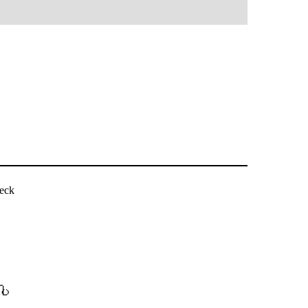
eck
ပါ