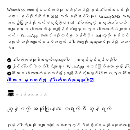
WhatsApp အကောင့်အသစ်တစ်ခု မှတ်ပုံတင်ဖို့ ဖုန်းနံပါတ်အသစ် လိ
သလား။ ရုပ်ပိုင်းဆိုင်ရာ SIM ကတ် မလိုအပ်ပါဘူး။ GrizzlySMS က 
အတည်ပြုကုဒ်ကို လက်ခံရရှိတဲ့ virtual နံပါတ်တွေကို ငှားရမ်းပေးပါတယ် -
အများစုမှာ ၁ ဒေါ်လာအောက်နဲ့ တချို့နိုင်ငံတွေမှာ ၀.၅၀ ဒေါ်လာအောက်ပဲ ကျသင
တယ်။ WhatsApp အကောင့်အပိုတစ်ခု ဖန်တီးဖို့၊ bot တွေကို စမ်းသပ်ဖိ
မဟုတ် အလိုအလျောက်စနစ်အတွက် နံပါတ်တွေကို နွေးထွေးအောင်လုပ်ဖို့ အသင့်တေ
ပဲ။
နံပါတ်တစ်ခုစီအတွက် ငွေပေးချေပါ — စာရင်းသွင်းရန်မလိုပါ
နိုင်ငံပေါင်း ဒါဇင်ပေါင်းများစွာ၊ WhatsApp အသင့်ဖြစ်နေသော ဖုန်းနံပါ
ဒေါ်လာ ၁ ဒေါ်လာအောက်မှစတင်၍ (အချို့နိုင်ငံများတွင် ဒေါ်လာ ၀.၅၀ ဒေါ်လ
ဒေါ်လာ ၁ မှစတင်၍ နံပါတ်တစ်ခုရယူပါ
စပွန်ဆာပေးထားသည်
ကျွန်ုပ်တို့ အသုံးပြုနေသော ပရောက်စီ ကွန်ရက်
ဖုန်းနံပါတ်များကို အများအပြား စစ်ဆေးရာတွင် ပိတ်ဆို့ခံရမည်မဟုတ်သော 