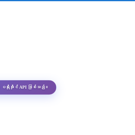
App ပရိုဖိုင် API ဖြစ်သည်။