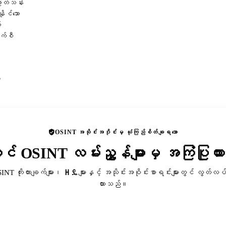
ဖြတ်သန်း
ိုင်သော
်
ာက်စီ
ု
OSINT အသိုင်းအဝိုင်းမှ ယုံကြည်စိတ်ချရသော
ာင် OSINT လမ်းညွှန်များမှ အကြံပြုထ
SINT ကိုးကားချက်များ၊ ዘዴများနှင့် အသိုင်းအဝိုင်းစာရင်းများတွင် လွတ်လပ်
ထားသည်။