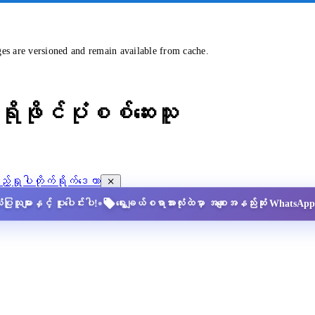
ges are versioned and remain available from cache.
ိုဖိုင်ပုံစစ်ဆေးသူ
့်ရှုပါ
တိုက်ရိုက်ဒေတာ
•
ပြုသူများနှင့် ပူးပေါင်းပါ!
ရွေးချယ်စရာအားလုံးထဲမှာ အစျေးအနည်းဆုံး Whats