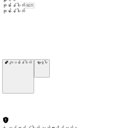
ဖုန်းနံပါတ်
ဖုန်းနံပါတ်
ကျပန်းနံပါတ်
ရှာဖွေပါ