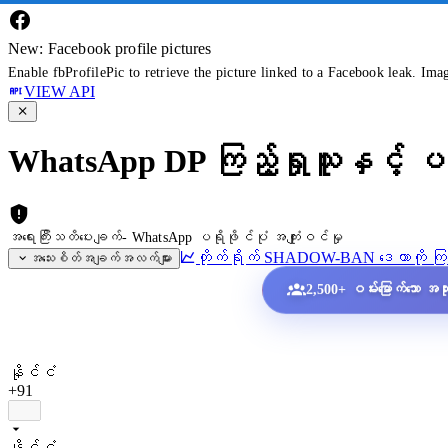
New: Facebook profile pictures
Enable fbProfilePic to retrieve the picture linked to a Facebook leak. Ima
VIEW API
WhatsApp DP ကြည့်ရှုသူနှင့် ပရ
အရေးကြီးသတိပေးချက်- WhatsApp ပရိုဖိုင်ပုံ အကျုံးဝင်မှု
တိုက်ရိုက် SHADOW-BAN ဒေတာကို ကြည
အသေးစိတ်အချက်အလက်များ
2,500+ ဝမ်းမြောက်သော အသုံး
နိုင်ငံ
+91
နိုင်ငံ