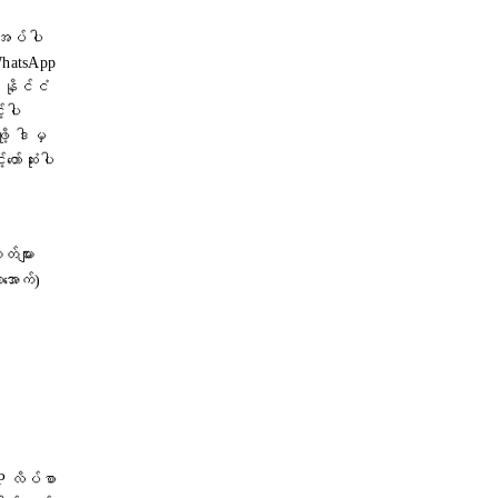
ုအပ်ပါ
WhatsApp
 နိုင်ငံ
့်ပါ
ု့ ဒါမှ
ာ်ဆုံးပါ
တ်များ
ာအောက်)
IP လိပ်စာ