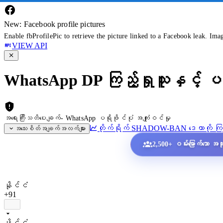
New: Facebook profile pictures
Enable fbProfilePic to retrieve the picture linked to a Facebook leak. Ima
VIEW API
WhatsApp DP ကြည့်ရှုသူနှင့် ပရ
အရေးကြီးသတိပေးချက်- WhatsApp ပရိုဖိုင်ပုံ အကျုံးဝင်မှု
တိုက်ရိုက် SHADOW-BAN ဒေတာကို ကြည
အသေးစိတ်အချက်အလက်များ
2,500+ ဝမ်းမြောက်သော အသုံး
နိုင်ငံ
+91
နိုင်ငံ