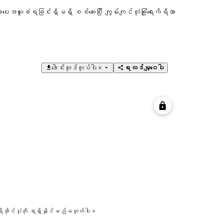
ပေးအယူခံရခြင်းရှိမရှိ စစ်ဆေးပြီး ကျွမ်းကျင်လုံခြုံရေးကိရိယာ
ဒေါင်းလုဒ်လုပ်ပါ။
ရလဒ်မျှဝေပါ
 ပရိုဖိုင်ပုံကို ရရှိနိုင်မည်မဟုတ်ပါ။