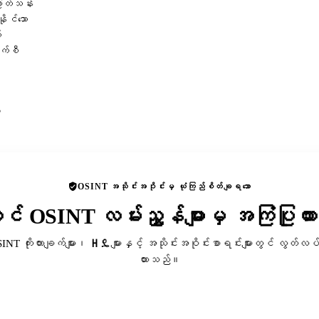
ဖြတ်သန်း
ိုင်သော
်
ာက်စီ
ု
OSINT အသိုင်းအဝိုင်းမှ ယုံကြည်စိတ်ချရသော
ာင် OSINT လမ်းညွှန်များမှ အကြံပြုထ
SINT ကိုးကားချက်များ၊ ዘዴများနှင့် အသိုင်းအဝိုင်းစာရင်းများတွင် လွတ်လပ်
ထားသည်။