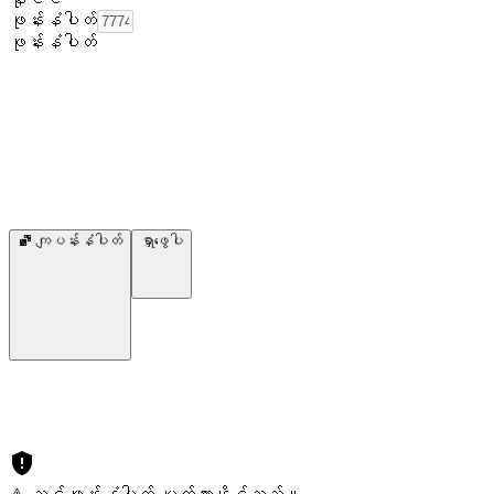
ဖုန်းနံပါတ်
ဖုန်းနံပါတ်
ကျပန်းနံပါတ်
ရှာဖွေပါ