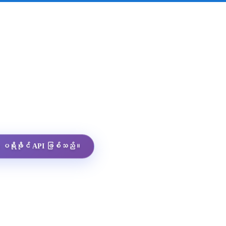
App ပရိုဖိုင် API ဖြစ်သည်။