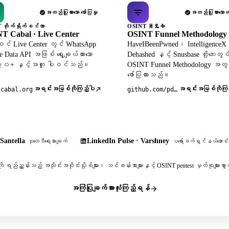
အတည်ပြုထားသော ဖော်ပြမှု
အတည်ပြုထားသော ဖော
 တိုက်ရိုက်စင်တာ
OSINT ዘዴት
T Cabal · Live Center
OSINT Funnel Methodology
င် Live Center တွင် WhatsApp
HaveIBeenPwned၊ Intelligence
le Data API အဖြစ် ရွေးချယ်ထားသော
Dehashed နှင့် Snusbase တို့ဘေးတွင
 ၃၀+ နှင့်အတူ ပါဝင်သည်။
OSINT Funnel Methodology အတွ
ဖော်ပြထားသည်။
အရင်းအမြစ်ကိုကြည့်ပါ
အရင်းအမြစ်ကိုကြည
tcabal.org
github.com/pdudotdev/ofm
Santella
LinkedIn Pulse · Varshney
သုတေသီရေးသားချက်
ပရော်ဖက်ရှင်နယ်ဆောင်းပ
ို ရည်ညွှန်းသည့် အသိုင်းအဝိုင်းပို့စ်များ၊ သင်ခန်းစာများနှင့် OSINT pentest မှတ်စုမျာ
အကြံပြုချက်အားလုံးကြည့်ရန်