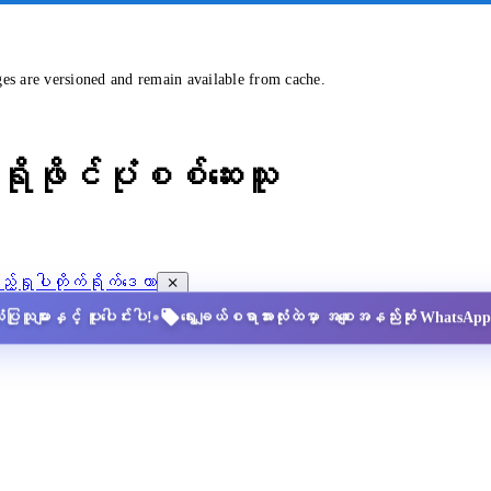
ges are versioned and remain available from cache.
ိုဖိုင်ပုံစစ်ဆေးသူ
့်ရှုပါ
တိုက်ရိုက်ဒေတာ
•
ပြုသူများနှင့် ပူးပေါင်းပါ!
ရွေးချယ်စရာအားလုံးထဲမှာ အစျေးအနည်းဆုံး Whats