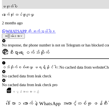
မဟုတ်ပါ
နောက်ဆုံး ထပ်တူကျမှု
2 months ago
WHATSAPP ကို ဆက်သွယ်ပါ။
အကြမ်းဒေတာ
No response, the phone number is not on Telegram or has blocked con
စီးပွားရေး ဝက်ဘ်ဆိုက်
ဝဘ်ဆိုက်စစ်ဆေးမှု မရရှိနိုင်ပါ: No cached data from websiteCh
No cached data from leak check
No cached data from leak check pro
စပွန်ဆာပေးထားသည်
ဒေါ်လာ ၁ အောက်နဲ့ WhatsApp အကောင့်တစ်ခု ဖန်တီး