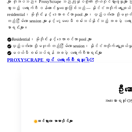
များ လိုအပ်သည်။ ProxyScrape သည် ကျွန်ုပ်တို့၏ ကိုယ်ပိုင်ရှာဖွေမှုများ 
သွားသည့် ပရောက်စီ ဝန်ဆောင်မှုပေးသူဖြစ်သည် — နိုင်ငံအလိုက် ရွေးချယ်န
residential၊ မိုဘိုင်းနှင့် ဒေတာစင်တာ pool များ၊ လှည့်ပတ်သော သို့မဟုတ
တည်ငြိမ်သော session များနှင့် ငွေမပေးမီ စမ်းသပ်နိုင်သည့် အခမဲ့ ပရေ
စာရင်းများ။
Residential၊ မိုဘိုင်းနှင့် ဒေတာစင်တာ pool များ
လှည့်ပတ်သော သို့မဟုတ် တည်ငြိမ်သော session၊ နိုင်ငံအလိုက် ရွေးချယ်မှ
မဝယ်မီ စမ်းသပ်ရန် အခမဲ့ ပရောက်စီစာရင်းများ
PROXYSCRAPE တွင် ပရောက်စီ ရယူပါ
ဦးဆေ
အလေးစားရဆုံး O
ထင်ရှားသော အာဏာပိုင်များ