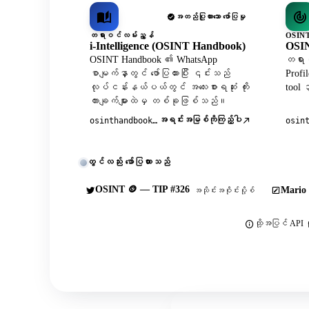
အတည်ပြုထားသော ဖော်ပြမှု
တရားဝင်လမ်းညွှန်
OSINT
i-Intelligence (OSINT Handbook)
OSIN
OSINT Handbook ၏ WhatsApp
တရားဝ
စာမျက်နှာတွင် ဖော်ပြထားပြီး ၎င်းသည်
Profi
လုပ်ငန်းနယ်ပယ်တွင် အလေးစားရဆုံး ကိုး
tool
ကားချက်များထဲမှ တစ်ခုဖြစ်သည်။
အရင်းအမြစ်ကိုကြည့်ပါ
osinthandbook.com
osin
တွင်လည်း ဖော်ပြထားသည်
OSINT 🪙 — TIP #326
Mario 
အသိုင်းအဝိုင်းပို့စ်
ထို့အပြင် API က