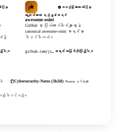
်ပြမှု
အတည်ပြုထားသော ဖော်ပြမှု
ရွေးချယ်ထားသော ရည်ညွှန်းစာရင်း
awesome-osint
X၊
GitHub မှာ ကြယ်ထောင်ပေါင်းများစွာနဲ့
်
canonical awesome-osint စာရင်းမှာ
င်း၌
ပါဝင်ပါတယ်။
့်ပါ
အရင်းအမြစ်ကိုကြည့်ပါ
github.com/jivoi/awesome-osint
Cybersecurity-Notes (3ls3if)
ါး
Pentest မှတ်စုများ
းစွာလည်း ပါဝင်သည်။