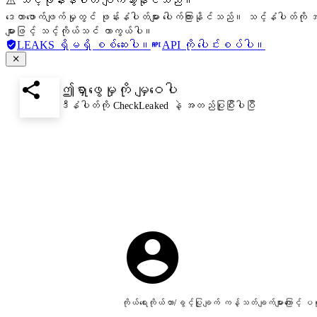
⚠️ သင့်ဖုန်းနံပါတ် ပျက်သွားနိုင်သည်။
ဒေတာဖောက်ဖျက်မှုတွင် ဖုန်းနံပါတ်များ ပေါက်ကြားနိုင်သည်။ သင့်နံပါတ်ကို အ
များဖြင့် သင့်ကိုယ်သင် ကာကွယ်ပါ။
LEAKS ရှိမရှိ စစ်ဆေးပါ။
API ကို ပေါင်းစပ်ပါ။
ဤရှာဖွေမှုကို မျှဝေပါ
ဒီနံပါတ်ကို CheckLeaked နဲ့ အတည်ပြုပြီးပါပြီ
ကိုယ်ရေးကိုယ်တာ/ခွင့်ပြုချက် ကန့်သတ်ချက်များကြောင့်