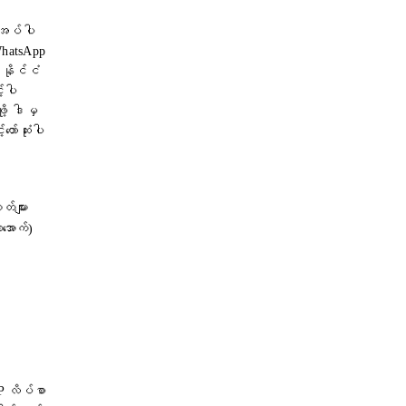
ုအပ်ပါ
WhatsApp
 နိုင်ငံ
့်ပါ
ု့ ဒါမှ
ာ်ဆုံးပါ
တ်များ
ာအောက်)
IP လိပ်စာ