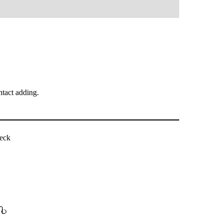
tact adding.
eck
ပါ