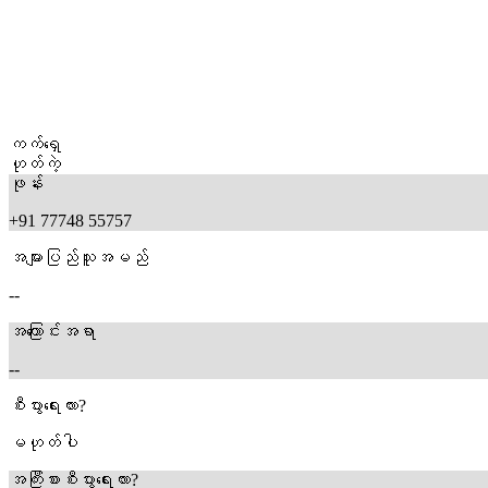
ကက်ရှေ
ဟုတ်ကဲ့
ဖုန်း
+91 77748 55757
အများပြည်သူအမည်
--
အကြောင်းအရာ
--
စီးပွားရေးလား?
မဟုတ်ပါ
အကြီးစားစီးပွားရေးလား?