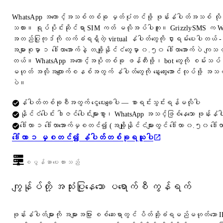
WhatsApp အကောင့်အသစ်တစ်ခု မှတ်ပုံတင်ဖို့ ဖုန်းနံပါတ်အသစ် လိ
သလား။ ရုပ်ပိုင်းဆိုင်ရာ SIM ကတ် မလိုအပ်ပါဘူး။ GrizzlySMS က 
အတည်ပြုကုဒ်ကို လက်ခံရရှိတဲ့ virtual နံပါတ်တွေကို ငှားရမ်းပေးပါတယ် -
အများစုမှာ ၁ ဒေါ်လာအောက်နဲ့ တချို့နိုင်ငံတွေမှာ ၀.၅၀ ဒေါ်လာအောက်ပဲ ကျသင
တယ်။ WhatsApp အကောင့်အပိုတစ်ခု ဖန်တီးဖို့၊ bot တွေကို စမ်းသပ်ဖိ
မဟုတ် အလိုအလျောက်စနစ်အတွက် နံပါတ်တွေကို နွေးထွေးအောင်လုပ်ဖို့ အသင့်တေ
ပဲ။
နံပါတ်တစ်ခုစီအတွက် ငွေပေးချေပါ — စာရင်းသွင်းရန်မလိုပါ
နိုင်ငံပေါင်း ဒါဇင်ပေါင်းများစွာ၊ WhatsApp အသင့်ဖြစ်နေသော ဖုန်းနံပါ
ဒေါ်လာ ၁ ဒေါ်လာအောက်မှစတင်၍ (အချို့နိုင်ငံများတွင် ဒေါ်လာ ၀.၅၀ ဒေါ်လ
ဒေါ်လာ ၁ မှစတင်၍ နံပါတ်တစ်ခုရယူပါ
စပွန်ဆာပေးထားသည်
ကျွန်ုပ်တို့ အသုံးပြုနေသော ပရောက်စီ ကွန်ရက်
ဖုန်းနံပါတ်များကို အများအပြား စစ်ဆေးရာတွင် ပိတ်ဆို့ခံရမည်မဟုတ်သော 