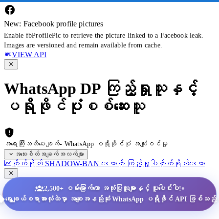
New: Facebook profile pictures
Enable fbProfilePic to retrieve the picture linked to a Facebook leak.
Images are versioned and remain available from cache.
VIEW API
WhatsApp DP ကြည့်ရှုသူနှင့်
ပရိုဖိုင်ပုံစစ်ဆေးသူ
အရေးကြီးသတိပေးချက်- WhatsApp ပရိုဖိုင်ပုံ အကျုံးဝင်မှု
အသေးစိတ်အချက်အလက်များ
တိုက်ရိုက် SHADOW-BAN ဒေတာကို ကြည့်ရှုပါ
တိုက်ရိုက်ဒေတာ
•
2,500+ ဝမ်းမြောက်သော အသုံးပြုသူများနှင့် ပူးပေါင်းပါ!
ရွေးချယ်စရာအားလုံးထဲမှာ အစျေးအနည်းဆုံး WhatsApp ပရိုဖိုင် API ဖြစ်သည