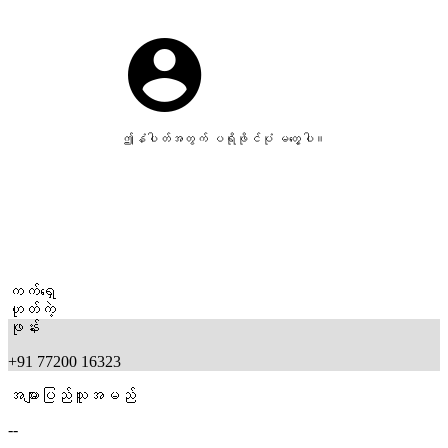
ဤနံပါတ်အတွက် ပရိုဖိုင်ပုံ မတွေ့ပါ။
ကက်ရှေ
ဟုတ်ကဲ့
ဖုန်း
+91 77200 16323
အများပြည်သူအမည်
--