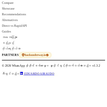
Compare
Showcase
Recommendations
Alternatives
Direct vs RapidAPI
Guides
အမေးအဖြေများ
စည်းမျဥ်း
ကိုယ်ရေးကိုယ်တာ
hackunderway.io
PARTNERS
© 2026 WhatsApp မိုဘိုင်းစစ်ဆေးမှု။ မူပိုင်ခွင့်ကိုလက်ဝယ်ထားသည်။
v1.3.2
တီထွင်သည်။
EDUARDO AIRAUDO