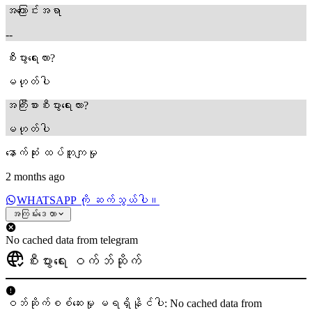
အကြောင်းအရာ
--
စီးပွားရေးလား?
မဟုတ်ပါ
အကြီးစားစီးပွားရေးလား?
မဟုတ်ပါ
နောက်ဆုံး ထပ်တူကျမှု
2 months ago
WHATSAPP ကို ဆက်သွယ်ပါ။
အကြမ်းဒေတာ
No cached data from telegram
စီးပွားရေး ဝက်ဘ်ဆိုက်
ဝဘ်ဆိုက်စစ်ဆေးမှု မရရှိနိုင်ပါ: No cached data from