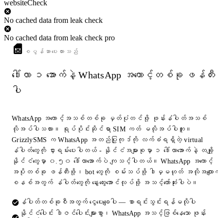
websiteCheck
No cached data from leak check
No cached data from leak check pro
စပွန်ဆာပေးထားသည်
ဒေါ်လာ ၁ အောက်နဲ့ WhatsApp အကောင့်တစ်ခု ဖန်တီး
ပါ
WhatsApp အကောင့်အသစ်တစ်ခု မှတ်ပုံတင်ဖို့ ဖုန်းနံပါတ်အသစ်
လိုအပ်ပါသလား။ ရုပ်ပိုင်းဆိုင်ရာ SIM ကတ် မလိုအပ်ပါဘူး။
GrizzlySMS က WhatsApp အတည်ပြုကုဒ်ကို လက်ခံရရှိတဲ့ virtual
နံပါတ်တွေကို ငှားရမ်းပေးပါတယ် - နိုင်ငံအများစုမှာ ၁ ဒေါ်လာအောက်နဲ့ တချို့
နိုင်ငံတွေမှာ ၀.၅၀ ဒေါ်လာအောက်ပဲ ကျသင့်ပါတယ်။ WhatsApp အကောင့်
အပိုတစ်ခု ဖန်တီးဖို့၊ bot တွေကို စမ်းသပ်ဖို့ ဒါမှမဟုတ် အလိုအလျောက
စနစ်အတွက် နံပါတ်တွေကို နွေးထွေးအောင်လုပ်ဖို့ အသင့်တော်ဆုံးပါပဲ။
နံပါတ်တစ်ခုစီအတွက် ငွေပေးချေပါ — စာရင်းသွင်းရန်မလိုပါ
နိုင်ငံပေါင်း ဒါဇင်ပေါင်းများစွာ၊ WhatsApp အသင့်ဖြစ်နေသော ဖုန်း