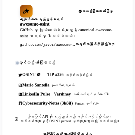
အတည်ပြုထားသော ဖော်ပြမှု
ရွေးချယ်ထားသော ရည်ညွှန်းစာရင်း
awesome-osint
GitHub မှာ ကြယ်ထောင်ပေါင်းများစွာနဲ့ canonical awesome-
osint စာရင်းမှာ ပါဝင်ပါတယ်။
အရင်းအမြစ်ကိုကြည့်ပါ
github.com/jivoi/awesome-osint
တွင်လည်း ဖော်ပြထားသည်
OSINT 🪙 — TIP #326
အသိုင်းအဝိုင်းပို့စ်
Mario Santella
သုတေသီရေးသားချက်
LinkedIn Pulse · Varshney
ပရော်ဖက်ရှင်နယ်ဆောင်းပါး
Cybersecurity-Notes (3ls3if)
Pentest မှတ်စုများ
ထို့အပြင် API ကို ရည်ညွှန်းသည့် အသိုင်းအဝိုင်းပို့စ်များ၊
သင်ခန်းစာများနှင့် OSINT pentest မှတ်စုများစွာလည်း ပါဝင်သည်။
အကြံပြုချက်အားလုံးကြည့်ရန်