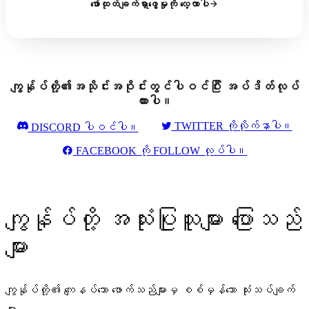
ဖော်ထုတ်ချက်ရှာဖွေမှုကို လေ့လာပါ
ကျွန်ုပ်တို့၏အသိုင်းအဝိုင်းတွင်ပါဝင်ပြီး အပ်ဒိတ်လုပ်
ထားပါ။
TWITTER ကိုလိုက်နာပါ။
DISCORD ပါဝင်ပါ။
FACEBOOK ကို FOLLOW လုပ်ပါ။
ကျွန်ုပ်တို့ အသုံးပြုသူများ ပြောသည်
များ
ကျွန်ုပ်တို့၏ ကျေနပ်သော ဖောက်သည်များမှ စစ်မှန်သော သုံးသပ်ချက်