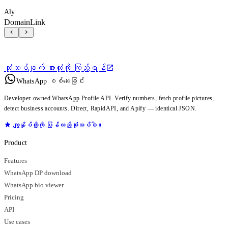
Aly
DomainLink
သုံးသပ်ချက် အားလုံးကို ကြည့်ရန်
WhatsApp စစ်ဆေးခြင်း
Developer-owned WhatsApp Profile API. Verify numbers, fetch profile pictures,
detect business accounts. Direct, RapidAPI, and Apify — identical JSON.
ကျွန်ုပ်တို့ကို ပြန်လည်သုံးသပ်ပါ။
Product
Features
WhatsApp DP download
WhatsApp bio viewer
Pricing
API
Use cases