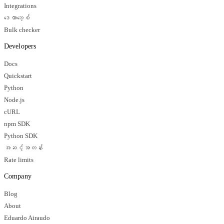
Integrations
ဒေတာဘေ့စ်
Bulk checker
Developers
Docs
Quickstart
Python
Node.js
cURL
npm SDK
Python SDK
အဆင့်အတန်း
Rate limits
Company
Blog
About
Eduardo Airaudo