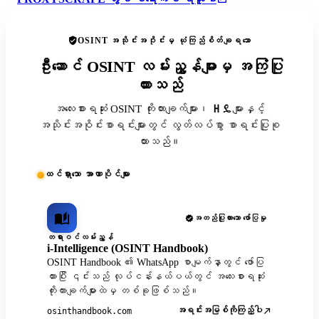
OSINT အသိုင်းအဝိုင်းမှ ယုံကြည်စိတ်ချရသော
ဦးဆောင် OSINT လမ်းညွှန်များမှ အကြံပြု
ထားသည်
အလေးစားရဆုံး OSINT ကိုးကားချက်များ၊ ዘዴများနှင့်
အသိုင်းအဝိုင်းစာရင်းများတွင် လွတ်လပ်စွာ စာရင်းပြုစု
ထားသည်။
ထင်ရှားသော အာဏာပိုင်များ
အတည်ပြုထားသော ဖော်ပြမှု
တရားဝင်လမ်းညွှန်
i-Intelligence (OSINT Handbook)
OSINT Handbook ၏ WhatsApp စာမျက်နှာတွင် ဖော်ပြ
ထားပြီး ၎င်းသည် လုပ်ငန်းနယ်ပယ်တွင် အလေးစားရဆုံး
ကိုးကားချက်များထဲမှ တစ်ခုဖြစ်သည်။
အရင်းအမြစ်ကိုကြည့်ပါ
osinthandbook.com