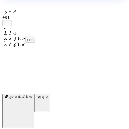
နိုင်ငံ
+91
နိုင်ငံ
ဖုန်းနံပါတ်
ဖုန်းနံပါတ်
ကျပန်းနံပါတ်
ရှာဖွေပါ