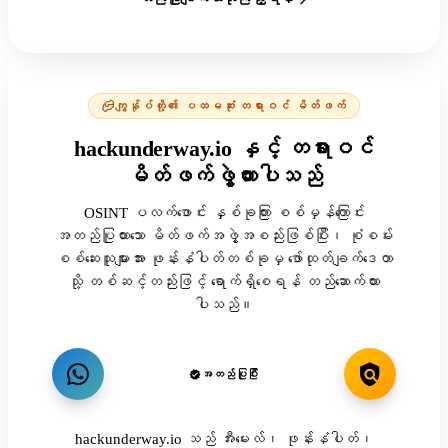
ကျွန်ုပ်တို့၏ ပထမဆုံး တရားဝင် မိတ်ဖက်
hackunderway.io နှင့် တရားဝင်
မိတ်ဖက်ဖွဲ့ထားပါသည်
OSINT ပလက်ဖောင်း နှစ်ခုကြား စစ်မှန်ကြောင်း
အတည်ပြုထားသော မိတ်ဖက်အဖွဲ့အစည်းဖြစ်ပြီး၊ စုံစမ်း
စစ်ဆေးသူများအား ဖုန်းနံပါတ်တစ်ခုမှ ဖော်ထုတ်ချက်ဒေတာ
သို့ တစ်ဆင့်တည်းဖြင့် ရောက်ရှိစေရန် တည်ဆောက်ထား
ပါသည်။
အတည်ပြုပြီး
hackunderway.io သည် အီးမေးလ်၊ ဖုန်းနံပါတ်၊