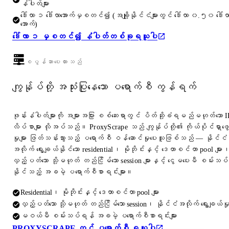
နံပါတ်များ
ဒေါ်လာ ၁ ဒေါ်လာအောက်မှစတင်၍ (အချို့နိုင်ငံများတွင် ဒေါ်လာ ၀.၅၀ ဒေါ်လ
အောက်)
ဒေါ်လာ ၁ မှစတင်၍ နံပါတ်တစ်ခုရယူပါ
စပွန်ဆာပေးထားသည်
ကျွန်ုပ်တို့ အသုံးပြုနေသော ပရောက်စီ ကွန်ရက်
ဖုန်းနံပါတ်များကို အများအပြား စစ်ဆေးရာတွင် ပိတ်ဆို့ခံရမည်မဟုတ်သော I
လိပ်စာများ လိုအပ်သည်။ ProxyScrape သည် ကျွန်ုပ်တို့၏ ကိုယ်ပိုင်ရှာဖွေ
မှုများ ဖြတ်သန်းသွားသည့် ပရောက်စီ ဝန်ဆောင်မှုပေးသူဖြစ်သည် — နိုင်ငံ
အလိုက် ရွေးချယ်နိုင်သော residential၊ မိုဘိုင်းနှင့် ဒေတာစင်တာ pool များ
လှည့်ပတ်သော သို့မဟုတ် တည်ငြိမ်သော session များနှင့် ငွေမပေးမီ စမ်းသပ်
နိုင်သည့် အခမဲ့ ပရောက်စီစာရင်းများ။
Residential၊ မိုဘိုင်းနှင့် ဒေတာစင်တာ pool များ
လှည့်ပတ်သော သို့မဟုတ် တည်ငြိမ်သော session၊ နိုင်ငံအလိုက် ရွေးချယ်မှ
မဝယ်မီ စမ်းသပ်ရန် အခမဲ့ ပရောက်စီစာရင်းများ
PROXYSCRAPE တွင် ပရောက်စီ ရယူပါ