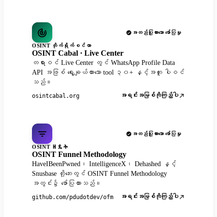
အတည်ပြုထားသော ဖော်ပြမှု
OSINT တိုက်ရိုက်စင်တာ
OSINT Cabal · Live Center
တရားဝင် Live Center တွင် WhatsApp Profile Data
API အဖြစ် ရွေးချယ်ထားသော tool ၃၀+ နှင့်အတူ ပါဝင်
သည်။
အရင်းအမြစ်ကိုကြည့်ပါ
osintcabal.org
အတည်ပြုထားသော ဖော်ပြမှု
OSINT ዘዴት
OSINT Funnel Methodology
HaveIBeenPwned၊ IntelligenceX၊ Dehashed နှင့်
Snusbase တို့ဘေးတွင် OSINT Funnel Methodology
အတွင်း၌ ဖော်ပြထားသည်။
အရင်းအမြစ်ကိုကြည့်ပါ
github.com/pdudotdev/ofm