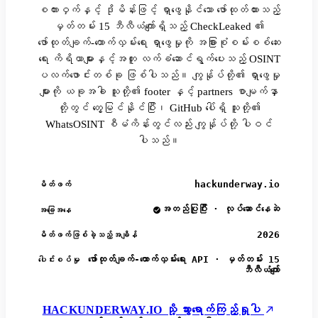
စကားဝှက်နှင့် ဒိုမိန်းဖြင့် ရှာဖွေနိုင်သော ဖော်ထုတ်ထားသည့်
မှတ်တမ်း 15 ဘီလီယံကျော်ရှိသည့် CheckLeaked ၏
ဖော်ထုတ်ချက်-ထောက်လှမ်းရေး ရှာဖွေမှုကို အခြားစုံစမ်းစစ်ဆေး
ရေး ကိရိယာများနှင့်အတူ လက်ခံဆောင်ရွက်ပေးသည့် OSINT
ပလက်ဖောင်းတစ်ခု ဖြစ်ပါသည်။ ကျွန်ုပ်တို့၏ ရှာဖွေမှု
များကို ယခုအခါ သူတို့၏ footer နှင့် partners စာမျက်နှာ
တို့တွင် တွေ့မြင်နိုင်ပြီး၊ GitHub ပေါ်ရှိ သူတို့၏
WhatsOSINT စီမံကိန်းတွင်လည်း ကျွန်ုပ်တို့ ပါဝင်
ပါသည်။
hackunderway.io
မိတ်ဖက်
အတည်ပြုပြီး · လုပ်ဆောင်နေဆဲ
အခြေအနေ
2026
မိတ်ဖက်ဖြစ်ခဲ့သည့်အချိန်
ဖော်ထုတ်ချက်-ထောက်လှမ်းရေး API · မှတ်တမ်း 15
ပေါင်းစပ်မှု
ဘီလီယံကျော်
HACKUNDERWAY.IO သို့ သွားရောက်ကြည့်ရှုပါ