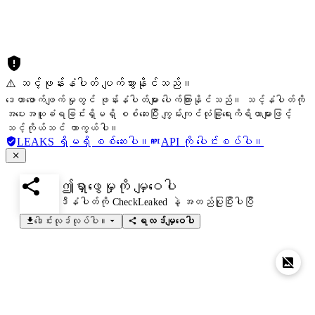
⚠️ သင့်ဖုန်းနံပါတ် ပျက်သွားနိုင်သည်။
ဒေတာဖောက်ဖျက်မှုတွင် ဖုန်းနံပါတ်များ ပေါက်ကြားနိုင်သည်။ သင့်နံပါတ်ကို
အပေးအယူခံရခြင်းရှိမရှိ စစ်ဆေးပြီး ကျွမ်းကျင်လုံခြုံရေးကိရိယာများဖြင့်
သင့်ကိုယ်သင် ကာကွယ်ပါ။
LEAKS ရှိမရှိ စစ်ဆေးပါ။
API ကို ပေါင်းစပ်ပါ။
ဤရှာဖွေမှုကို မျှဝေပါ
ဒီနံပါတ်ကို CheckLeaked နဲ့ အတည်ပြုပြီးပါပြီ
ဒေါင်းလုဒ်လုပ်ပါ။
ရလဒ်မျှဝေပါ