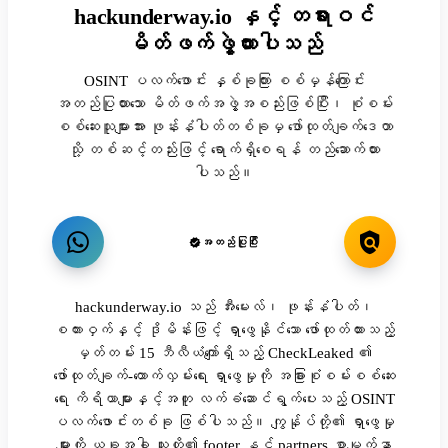
hackunderway.io နှင့် တရားဝင်
မိတ်ဖက်ဖွဲ့ထားပါသည်
OSINT ပလက်ဖောင်း နှစ်ခုကြား စစ်မှန်ကြောင်း
အတည်ပြုထားသော မိတ်ဖက်အဖွဲ့အစည်းဖြစ်ပြီး၊ စုံစမ်း
စစ်ဆေးသူများအား ဖုန်းနံပါတ်တစ်ခုမှ ဖော်ထုတ်ချက်ဒေတာ
သို့ တစ်ဆင့်တည်းဖြင့် ရောက်ရှိစေရန် တည်ဆောက်ထား
ပါသည်။
အတည်ပြုပြီး
hackunderway.io သည် အီးမေးလ်၊ ဖုန်းနံပါတ်၊
စကားဝှက်နှင့် ဒိုမိန်းဖြင့် ရှာဖွေနိုင်သော ဖော်ထုတ်ထားသည့်
မှတ်တမ်း 15 ဘီလီယံကျော်ရှိသည့် CheckLeaked ၏
ဖော်ထုတ်ချက်-ထောက်လှမ်းရေး ရှာဖွေမှုကို အခြားစုံစမ်းစစ်ဆေး
ရေး ကိရိယာများနှင့်အတူ လက်ခံဆောင်ရွက်ပေးသည့် OSINT
ပလက်ဖောင်းတစ်ခု ဖြစ်ပါသည်။ ကျွန်ုပ်တို့၏ ရှာဖွေမှု
များကို ယခုအခါ သူတို့၏ footer နှင့် partners စာမျက်နှာ