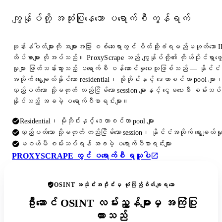
ကျွန်ုပ်တို့ အသုံးပြုနေသော ပရောက်စီ ကွန်ရက်
ဖုန်းနံပါတ်များကို အများအပြား စစ်ဆေးရာတွင် ပိတ်ဆို့ခံရမည်မဟုတ်သော I
လိပ်စာများ လိုအပ်သည်။ ProxyScrape သည် ကျွန်ုပ်တို့၏ ကိုယ်ပိုင်ရှာဖွေ
မှုများ ဖြတ်သန်းသွားသည့် ပရောက်စီ ဝန်ဆောင်မှုပေးသူဖြစ်သည် — နိုင်ငံ
အလိုက် ရွေးချယ်နိုင်သော residential၊ မိုဘိုင်းနှင့် ဒေတာစင်တာ pool များ
လှည့်ပတ်သော သို့မဟုတ် တည်ငြိမ်သော session များနှင့် ငွေမပေးမီ စမ်းသပ်
နိုင်သည့် အခမဲ့ ပရောက်စီစာရင်းများ။
Residential၊ မိုဘိုင်းနှင့် ဒေတာစင်တာ pool များ
လှည့်ပတ်သော သို့မဟုတ် တည်ငြိမ်သော session၊ နိုင်ငံအလိုက် ရွေးချယ်မှ
မဝယ်မီ စမ်းသပ်ရန် အခမဲ့ ပရောက်စီစာရင်းများ
PROXYSCRAPE တွင် ပရောက်စီ ရယူပါ
OSINT အသိုင်းအဝိုင်းမှ ယုံကြည်စိတ်ချရသော
ဦးဆောင် OSINT လမ်းညွှန်များမှ အကြံပြု
ထားသည်