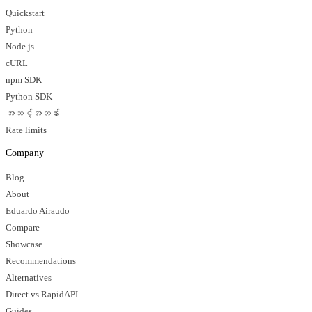
Quickstart
Python
Node.js
cURL
npm SDK
Python SDK
အဆင့်အတန်း
Rate limits
Company
Blog
About
Eduardo Airaudo
Compare
Showcase
Recommendations
Alternatives
Direct vs RapidAPI
Guides