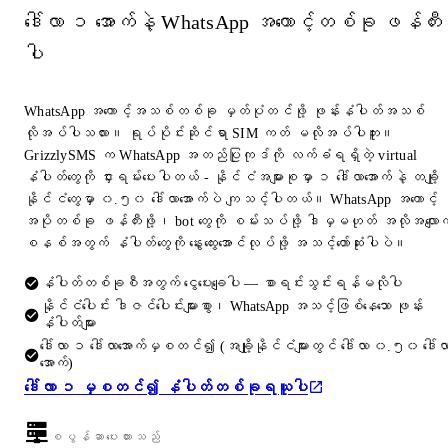
ဒေါ်လာ ၁ အောက်နဲ့ WhatsApp အကောင့်တစ်ခု ဖန်တီး
ပါ
WhatsApp အကောင့်အသစ်တစ်ခု မှတ်ပုံတင်ဖို့ ဖုန်းနံပါတ်အသစ်
လိုအပ်ပါသလား။ ရုပ်ပိုင်းဆိုင်ရာ SIM ကတ် မလိုအပ်ပါဘူး။
GrizzlySMS က WhatsApp အတည်ပြုကုဒ်ကို လက်ခံရရှိတဲ့ virtual
နံပါတ်တွေကို ငှားရမ်းပေးပါတယ် - နိုင်ငံအများစုမှာ ၁ ဒေါ်လာအောက်နဲ့ တချို့
နိုင်ငံတွေမှာ ၀.၅၀ ဒေါ်လာအောက်ပဲ ကျသင့်ပါတယ်။ WhatsApp အကောင့်
အပိုတစ်ခု ဖန်တီးဖို့၊ bot တွေကို စမ်းသပ်ဖို့ ဒါမှမဟုတ် အလိုအလျောက
စနစ်အတွက် နံပါတ်တွေကို နွေးထွေးအောင်လုပ်ဖို့ အသင့်တော်ဆုံးပါပဲ။
နံပါတ်တစ်ခုစီအတွက် ငွေပေးချေပါ — စာရင်းသွင်းရန်မလိုပါ
နိုင်ငံပေါင်း ဒါဇင်ပေါင်းများစွာ၊ WhatsApp အသင့်ဖြစ်နေသော ဖုန်း
နံပါတ်များ
ဒေါ်လာ ၁ ဒေါ်လာအောက်မှစတင်၍ (အချို့နိုင်ငံများတွင် ဒေါ်လာ ၀.၅၀ ဒေါ်လ
အောက်)
ဒေါ်လာ ၁ မှစတင်၍ နံပါတ်တစ်ခုရယူပါ
စပွန်ဆာပေးထားသည်