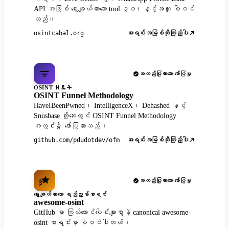
API အဖြစ် ရွေးချယ်ထားသော tool ၃၀+ နှင့်အတူ ပါဝင်
သည်။
အရင်းအမြစ်ကိုကြည့်ပါ
osintcabal.org
အတည်ပြုထားသော ဖော်ပြမှု
OSINT ዘዴት
OSINT Funnel Methodology
HaveIBeenPwned၊ IntelligenceX၊ Dehashed နှင့်
Snusbase တို့ဘေးတွင် OSINT Funnel Methodology
အတွင်း၌ ဖော်ပြထားသည်။
အရင်းအမြစ်ကိုကြည့်ပါ
github.com/pdudotdev/ofm
အတည်ပြုထားသော ဖော်ပြမှု
ရွေးချယ်ထားသော ရည်ညွှန်းစာရင်း
awesome-osint
GitHub မှာ ကြယ်ထောင်ပေါင်းများစွာနဲ့ canonical awesome-
osint စာရင်းမှာ ပါဝင်ပါတယ်။