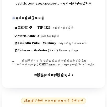
အရင်းအမြစ်ကိုကြည့်ပါ
github.com/jivoi/awesome-osint
တွင်လည်း ဖော်ပြထားသည်
OSINT 🪙 — TIP #326
အသိုင်းအဝိုင်းပို့စ်
Mario Santella
သုတေသီရေးသားချက်
LinkedIn Pulse · Varshney
ပရော်ဖက်ရှင်နယ်ဆောင်းပါး
Cybersecurity-Notes (3ls3if)
Pentest မှတ်စုများ
ထို့အပြင် API ကို ရည်ညွှန်းသည့် အသိုင်းအဝိုင်းပို့စ်များ၊
သင်ခန်းစာများနှင့် OSINT pentest မှတ်စုများစွာလည်း ပါဝင်သည်။
အကြံပြုချက်အားလုံးကြည့်ရန်
ကျွန်ုပ်တို့၏ ပထမဆုံး တရားဝင် မိတ်ဖက်