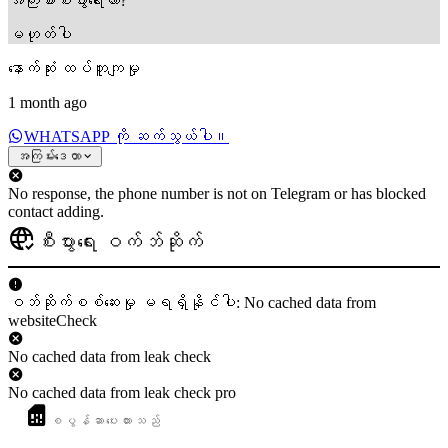
အကြီးစားစီးပွားရေးလား?
မဟုတ်ပါ
နောက်ဆုံး ထပ်တူကျမှု
1 month ago
WHATSAPP ကို ဆက်သွယ်ပါ။
အကြမ်းဒေတာ
No response, the phone number is not on Telegram or has blocked
contact adding.
စီးပွားရေး ဝက်ဘ်ဆိုက်
ဝဘ်ဆိုက်စစ်ဆေးမှု မရရှိနိုင်ပါ: No cached data from
websiteCheck
No cached data from leak check
No cached data from leak check pro
စပွန်ဆာပေးထားသည်