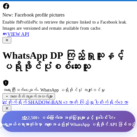
New: Facebook profile pictures
Enable fbProfilePic to retrieve the picture linked to a Facebook leak.
Images are versioned and remain available from cache.
VIEW API
WhatsApp DP ကြည့်ရှုသူနှင့်
ပရိုဖိုင်ပုံစစ်ဆေးသူ
အရေးကြီးသတိပေးချက်- WhatsApp ပရိုဖိုင်ပုံ အကျုံးဝင်မှု
အသေးစိတ်အချက်အလက်များ
တိုက်ရိုက် SHADOW-BAN ဒေတာကို ကြည့်ရှုပါ
တိုက်ရိုက်ဒေတာ
•
2,500+ ဝမ်းမြောက်သော အသုံးပြုသူများနှင့် ပူးပေါင်းပါ!
ရွေးချယ်စရာအားလုံးထဲမှာ အစျေးအနည်းဆုံး WhatsApp ပရိုဖိုင် API ဖြစ်သည