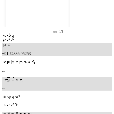
1/3
ကက်ရှေ
ဟုတ်ကဲ့
ဖုန်း
+91 74836 95253
အများပြည်သူအမည်
--
အကြောင်းအရာ
--
11 months ago
11 months ago
စီးပွားရေးလား?
မဟုတ်ပါ