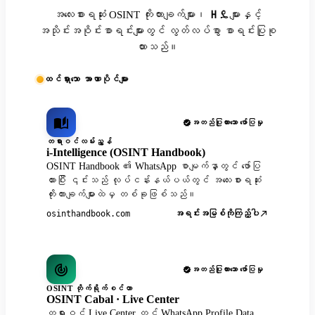
အလေးစားရဆုံး OSINT ကိုးကားချက်များ၊ ዘዴများနှင့်
အသိုင်းအဝိုင်းစာရင်းများတွင် လွတ်လပ်စွာ စာရင်းပြုစု
ထားသည်။
ထင်ရှားသော အာဏာပိုင်များ
အတည်ပြုထားသော ဖော်ပြမှု
တရားဝင်လမ်းညွှန်
i-Intelligence (OSINT Handbook)
OSINT Handbook ၏ WhatsApp စာမျက်နှာတွင် ဖော်ပြ
ထားပြီး ၎င်းသည် လုပ်ငန်းနယ်ပယ်တွင် အလေးစားရဆုံး
ကိုးကားချက်များထဲမှ တစ်ခုဖြစ်သည်။
အရင်းအမြစ်ကိုကြည့်ပါ
osinthandbook.com
အတည်ပြုထားသော ဖော်ပြမှု
OSINT တိုက်ရိုက်စင်တာ
OSINT Cabal · Live Center
တရားဝင် Live Center တွင် WhatsApp Profile Data