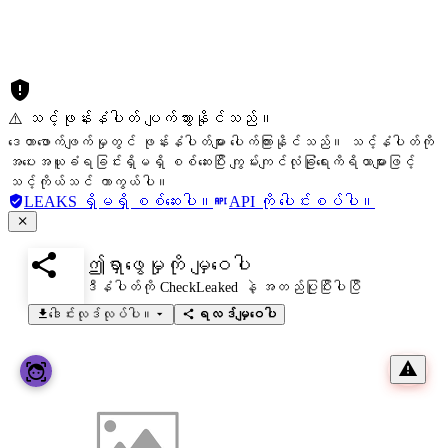
⚠️ သင့်ဖုန်းနံပါတ် ပျက်သွားနိုင်သည်။
ဒေတာဖောက်ဖျက်မှုတွင် ဖုန်းနံပါတ်များ ပေါက်ကြားနိုင်သည်။ သင့်နံပါတ်ကို
အပေးအယူခံရခြင်းရှိမရှိ စစ်ဆေးပြီး ကျွမ်းကျင်လုံခြုံရေးကိရိယာများဖြင့်
သင့်ကိုယ်သင် ကာကွယ်ပါ။
LEAKS ရှိမရှိ စစ်ဆေးပါ။
API ကို ပေါင်းစပ်ပါ။
ဤရှာဖွေမှုကို မျှဝေပါ
ဒီနံပါတ်ကို CheckLeaked နဲ့ အတည်ပြုပြီးပါပြီ
ဒေါင်းလုဒ်လုပ်ပါ။
ရလဒ်မျှဝေပါ