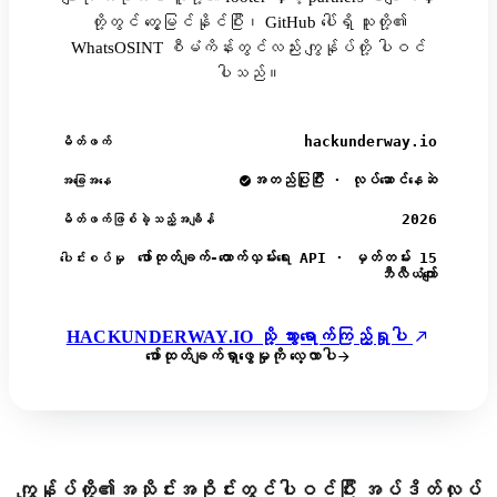
တို့တွင် တွေ့မြင်နိုင်ပြီး၊ GitHub ပေါ်ရှိ သူတို့၏
WhatsOSINT စီမံကိန်းတွင်လည်း ကျွန်ုပ်တို့ ပါဝင်
ပါသည်။
hackunderway.io
မိတ်ဖက်
အတည်ပြုပြီး · လုပ်ဆောင်နေဆဲ
အခြေအနေ
2026
မိတ်ဖက်ဖြစ်ခဲ့သည့်အချိန်
ဖော်ထုတ်ချက်-ထောက်လှမ်းရေး API · မှတ်တမ်း 15
ပေါင်းစပ်မှု
ဘီလီယံကျော်
HACKUNDERWAY.IO သို့ သွားရောက်ကြည့်ရှုပါ
ဖော်ထုတ်ချက်ရှာဖွေမှုကို လေ့လာပါ
ကျွန်ုပ်တို့၏အသိုင်းအဝိုင်းတွင်ပါဝင်ပြီး အပ်ဒိတ်လုပ်