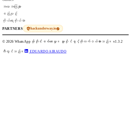
အမေးအဖြေများ
စည်းမျဥ်း
ကိုယ်ရေးကိုယ်တာ
hackunderway.io
PARTNERS
© 2026 WhatsApp မိုဘိုင်းစစ်ဆေးမှု။ မူပိုင်ခွင့်ကိုလက်ဝယ်ထားသည်။
v1.3.2
တီထွင်သည်။
EDUARDO AIRAUDO