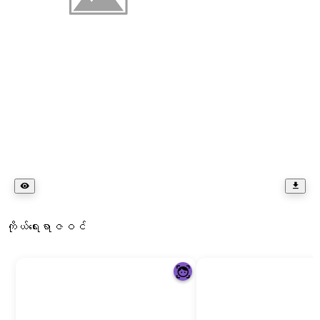
ကိုယ်ရေးရာဇဝင်