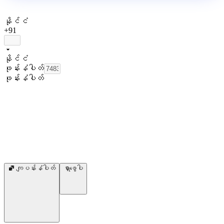
နိုင်ငံ
+91
နိုင်ငံ
ဖုန်းနံပါတ်
ဖုန်းနံပါတ်
ကျပန်းနံပါတ်
ရှာဖွေပါ