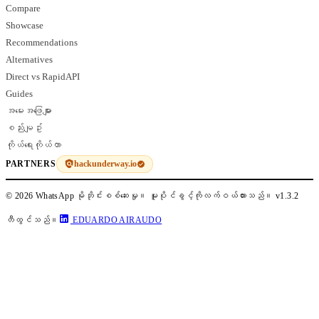
Compare
Showcase
Recommendations
Alternatives
Direct vs RapidAPI
Guides
အမေးအဖြေများ
စည်းမျဥ်း
ကိုယ်ရေးကိုယ်တာ
hackunderway.io
PARTNERS
© 2026 WhatsApp မိုဘိုင်းစစ်ဆေးမှု။ မူပိုင်ခွင့်ကိုလက်ဝယ်ထားသည်။
v1.3.2
တီထွင်သည်။
EDUARDO AIRAUDO