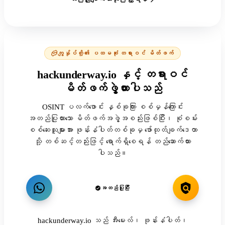
ကျွန်ုပ်တို့၏ ပထမဆုံး တရားဝင် မိတ်ဖက်
hackunderway.io နှင့် တရားဝင်
မိတ်ဖက်ဖွဲ့ထားပါသည်
OSINT ပလက်ဖောင်း နှစ်ခုကြား စစ်မှန်ကြောင်း
အတည်ပြုထားသော မိတ်ဖက်အဖွဲ့အစည်းဖြစ်ပြီး၊ စုံစမ်း
စစ်ဆေးသူများအား ဖုန်းနံပါတ်တစ်ခုမှ ဖော်ထုတ်ချက်ဒေတာ
သို့ တစ်ဆင့်တည်းဖြင့် ရောက်ရှိစေရန် တည်ဆောက်ထား
ပါသည်။
အတည်ပြုပြီး
hackunderway.io သည် အီးမေးလ်၊ ဖုန်းနံပါတ်၊