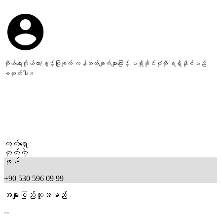
ကိုယ်ရေးကိုယ်တာ/ခွင့်ပြုချက် ကန့်သတ်ချက်များကြောင့် ပရိုဖိုင်ပုံကို ရရှိနိုင်မည်
မဟုတ်ပါ။
ကက်ရှေ
ဟုတ်ကဲ့
ဖုန်း
+90 530 596 09 99
အများပြည်သူအမည်
--