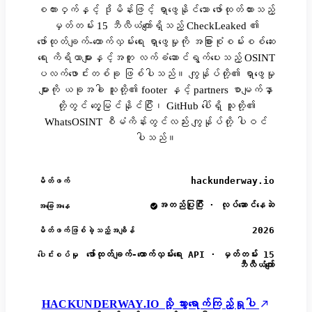
စကားဝှက်နှင့် ဒိုမိန်းဖြင့် ရှာဖွေနိုင်သော ဖော်ထုတ်ထားသည့်
မှတ်တမ်း 15 ဘီလီယံကျော်ရှိသည့် CheckLeaked ၏
ဖော်ထုတ်ချက်-ထောက်လှမ်းရေး ရှာဖွေမှုကို အခြားစုံစမ်းစစ်ဆေး
ရေး ကိရိယာများနှင့်အတူ လက်ခံဆောင်ရွက်ပေးသည့် OSINT
ပလက်ဖောင်းတစ်ခု ဖြစ်ပါသည်။ ကျွန်ုပ်တို့၏ ရှာဖွေမှု
များကို ယခုအခါ သူတို့၏ footer နှင့် partners စာမျက်နှာ
တို့တွင် တွေ့မြင်နိုင်ပြီး၊ GitHub ပေါ်ရှိ သူတို့၏
WhatsOSINT စီမံကိန်းတွင်လည်း ကျွန်ုပ်တို့ ပါဝင်
ပါသည်။
hackunderway.io
မိတ်ဖက်
အတည်ပြုပြီး · လုပ်ဆောင်နေဆဲ
အခြေအနေ
2026
မိတ်ဖက်ဖြစ်ခဲ့သည့်အချိန်
ဖော်ထုတ်ချက်-ထောက်လှမ်းရေး API · မှတ်တမ်း 15
ပေါင်းစပ်မှု
ဘီလီယံကျော်
HACKUNDERWAY.IO သို့ သွားရောက်ကြည့်ရှုပါ