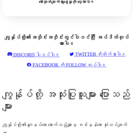
ဖော်ထုတ်ချက်ရှာဖွေမှုကို လေ့လာပါ
ကျွန်ုပ်တို့၏အသိုင်းအဝိုင်းတွင်ပါဝင်ပြီး အပ်ဒိတ်လုပ်
ထားပါ။
TWITTER ကိုလိုက်နာပါ။
DISCORD ပါဝင်ပါ။
FACEBOOK ကို FOLLOW လုပ်ပါ။
ကျွန်ုပ်တို့ အသုံးပြုသူများ ပြောသည်
များ
ကျွန်ုပ်တို့၏ ကျေနပ်သော ဖောက်သည်များမှ စစ်မှန်သော သုံးသပ်ချက်