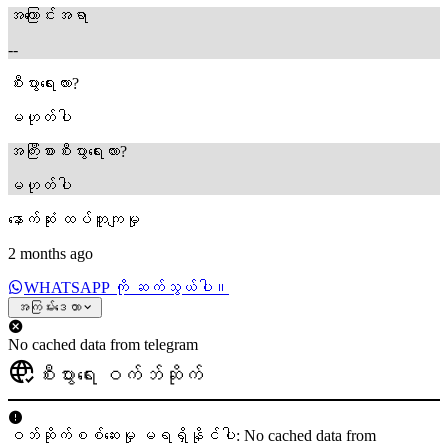
အကြောင်းအရာ
--
စီးပွားရေးလား?
မဟုတ်ပါ
အကြီးစားစီးပွားရေးလား?
မဟုတ်ပါ
နောက်ဆုံး ထပ်တူကျမှု
2 months ago
WHATSAPP ကို ဆက်သွယ်ပါ။
အကြမ်းဒေတာ
No cached data from telegram
စီးပွားရေး ဝက်ဘ်ဆိုက်
ဝဘ်ဆိုက်စစ်ဆေးမှု မရရှိနိုင်ပါ: No cached data from