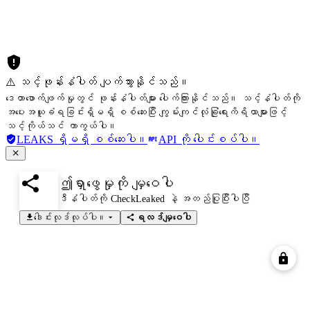
⚠️ သင့်ဖုန်းနံပါတ် ပျက်သွားနိုင်သည်။
ဒေတာဖောက်ဖျက်မှုတွင် ဖုန်းနံပါတ်များ ပေါက်ကြားနိုင်သည်။ သင့်နံပါတ်ကို
အပေးအယူခံရခြင်းရှိမရှိ စစ်ဆေးပြီး ကျွမ်းကျင်လုံခြုံရေးကိရိယာများဖြင့်
သင့်ကိုယ်သင် ကာကွယ်ပါ။
LEAKS ရှိမရှိ စစ်ဆေးပါ။
API ကို ပေါင်းစပ်ပါ။
ဤရှာဖွေမှုကို မျှဝေပါ
ဒီနံပါတ်ကို CheckLeaked နဲ့ အတည်ပြုပြီးပါပြီ
ဒေါင်းလုဒ်လုပ်ပါ။
ရလဒ်မျှဝေပါ