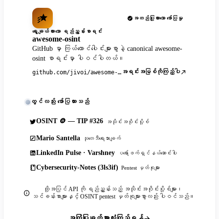
အတည်ပြုထားသော ဖော်ပြမှု
ရွေးချယ်ထားသော ရည်ညွှန်းစာရင်း
awesome-osint
GitHub မှာ ကြယ်ထောင်ပေါင်းများစွာနဲ့ canonical awesome-
osint စာရင်းမှာ ပါဝင်ပါတယ်။
အရင်းအမြစ်ကိုကြည့်ပါ
github.com/jivoi/awesome-osint
တွင်လည်း ဖော်ပြထားသည်
OSINT 🪙 — TIP #326
အသိုင်းအဝိုင်းပို့စ်
Mario Santella
သုတေသီရေးသားချက်
LinkedIn Pulse · Varshney
ပရော်ဖက်ရှင်နယ်ဆောင်းပါး
Cybersecurity-Notes (3ls3if)
Pentest မှတ်စုများ
ထို့အပြင် API ကို ရည်ညွှန်းသည့် အသိုင်းအဝိုင်းပို့စ်များ၊
သင်ခန်းစာများနှင့် OSINT pentest မှတ်စုများစွာလည်း ပါဝင်သည်။
အကြံပြုချက်အားလုံးကြည့်ရန်