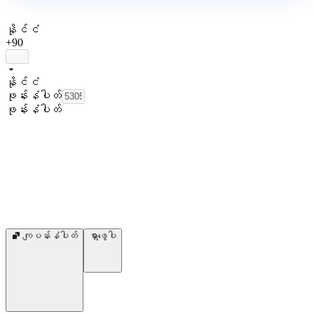
နိုင်ငံ
+90
နိုင်ငံ
ဖုန်းနံပါတ်
ဖုန်းနံပါတ်
ကျပန်းနံပါတ်
ရှာဖွေပါ