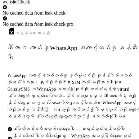
websiteCheck
No cached data from leak check
No cached data from leak check pro
စပွန်ဆာပေးထားသည်
ဒေါ်လာ ၁ အောက်နဲ့ WhatsApp အကောင့်တစ်ခု ဖန်တီး
ပါ
WhatsApp အကောင့်အသစ်တစ်ခု မှတ်ပုံတင်ဖို့ ဖုန်းနံပါတ်အသစ်
လိုအပ်ပါသလား။ ရုပ်ပိုင်းဆိုင်ရာ SIM ကတ် မလိုအပ်ပါဘူး။
GrizzlySMS က WhatsApp အတည်ပြုကုဒ်ကို လက်ခံရရှိတဲ့ virtual
နံပါတ်တွေကို ငှားရမ်းပေးပါတယ် - နိုင်ငံအများစုမှာ ၁ ဒေါ်လာအောက်နဲ့ တချို့
နိုင်ငံတွေမှာ ၀.၅၀ ဒေါ်လာအောက်ပဲ ကျသင့်ပါတယ်။ WhatsApp အကောင့်
အပိုတစ်ခု ဖန်တီးဖို့၊ bot တွေကို စမ်းသပ်ဖို့ ဒါမှမဟုတ် အလိုအလျောက
စနစ်အတွက် နံပါတ်တွေကို နွေးထွေးအောင်လုပ်ဖို့ အသင့်တော်ဆုံးပါပဲ။
နံပါတ်တစ်ခုစီအတွက် ငွေပေးချေပါ — စာရင်းသွင်းရန်မလိုပါ
နိုင်ငံပေါင်း ဒါဇင်ပေါင်းများစွာ၊ WhatsApp အသင့်ဖြစ်နေသော ဖုန်း