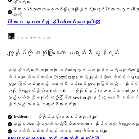
နံပါတ်များ
ဒေါ်လာ ၁ ဒေါ်လာအောက်မှစတင်၍ (အချို့နိုင်ငံများတွင် ဒေါ်လာ ၀.၅၀ ဒေါ်လ
အောက်)
ဒေါ်လာ ၁ မှစတင်၍ နံပါတ်တစ်ခုရယူပါ
စပွန်ဆာပေးထားသည်
ကျွန်ုပ်တို့ အသုံးပြုနေသော ပရောက်စီ ကွန်ရက်
ဖုန်းနံပါတ်များကို အများအပြား စစ်ဆေးရာတွင် ပိတ်ဆို့ခံရမည်မဟုတ်သော I
လိပ်စာများ လိုအပ်သည်။ ProxyScrape သည် ကျွန်ုပ်တို့၏ ကိုယ်ပိုင်ရှာဖွေ
မှုများ ဖြတ်သန်းသွားသည့် ပရောက်စီ ဝန်ဆောင်မှုပေးသူဖြစ်သည် — နိုင်ငံ
အလိုက် ရွေးချယ်နိုင်သော residential၊ မိုဘိုင်းနှင့် ဒေတာစင်တာ pool များ
လှည့်ပတ်သော သို့မဟုတ် တည်ငြိမ်သော session များနှင့် ငွေမပေးမီ စမ်းသပ်
နိုင်သည့် အခမဲ့ ပရောက်စီစာရင်းများ။
Residential၊ မိုဘိုင်းနှင့် ဒေတာစင်တာ pool များ
လှည့်ပတ်သော သို့မဟုတ် တည်ငြိမ်သော session၊ နိုင်ငံအလိုက် ရွေးချယ်မှ
မဝယ်မီ စမ်းသပ်ရန် အခမဲ့ ပရောက်စီစာရင်းများ
PROXYSCRAPE တွင် ပရောက်စီ ရယူပါ