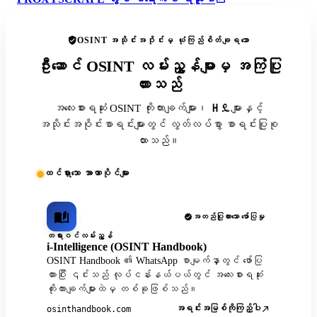
OSINT အသိုင်းအဝိုင်းမှ ယုံကြည်စိတ်ချရသော
ဦးဆောင် OSINT လမ်းညွှန်များမှ အကြံပြု
ထားသည်
အလေးစားရဆုံး OSINT ကိုးကားချက်များ၊ ዘዴများနှင့်
အသိုင်းအဝိုင်းစာရင်းများတွင် လွတ်လပ်စွာ စာရင်းပြုစု
ထားသည်။
ထင်ရှားသော အာဏာပိုင်များ
အတည်ပြုထားသော ဖော်ပြမှု
တရားဝင်လမ်းညွှန်
i-Intelligence (OSINT Handbook)
OSINT Handbook ၏ WhatsApp စာမျက်နှာတွင် ဖော်ပြ
ထားပြီး ၎င်းသည် လုပ်ငန်းနယ်ပယ်တွင် အလေးစားရဆုံး
ကိုးကားချက်များထဲမှ တစ်ခုဖြစ်သည်။
အရင်းအမြစ်ကိုကြည့်ပါ
osinthandbook.com