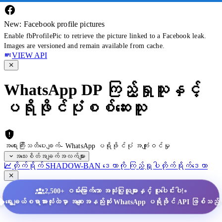
New: Facebook profile pictures
Enable fbProfilePic to retrieve the picture linked to a Facebook leak.
Images are versioned and remain available from cache.
VIEW API
WhatsApp DP ကြည့်ရှုသူနှင့်
ပရိုဖိုင်ပုံစစ်ဆေးသူ
အရေးကြီးသတိပေးချက်- WhatsApp ပရိုဖိုင်ပုံ အကျုံးဝင်မှု
အသေးစိတ်အချက်အလက်များ
တိုက်ရိုက် SHADOW-BAN ဒေတာကို ကြည့်ရှုပါ
တိုက်ရိုက်ဒေတာ
•
2,500+ ဝမ်းမြောက်သော အသုံးပြုသူများနှင့် ပူးပေါင်းပါ!
ရွေးချယ်စရာအားလုံးထဲမှာ အစျေးအနည်းဆုံး WhatsApp ပရိုဖိုင် API ဖြစ်သည