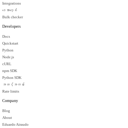
Integrations
ဒေတာဘေ့စ်
Bulk checker
Developers
Docs
Quickstart
Python
Node.js
cURL
npm SDK
Python SDK
အဆင့်အတန်း
Rate limits
Company
Blog
About
Eduardo Airaudo