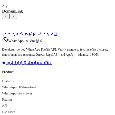
Aly
DomainLink
သုံးသပ်ချက် အားလုံးကို ကြည့်ရန်
WhatsApp စစ်ဆေးခြင်း
Developer-owned WhatsApp Profile API. Verify numbers, fetch profile pictures,
detect business accounts. Direct, RapidAPI, and Apify — identical JSON.
ကျွန်ုပ်တို့ကို ပြန်လည်သုံးသပ်ပါ။
Product
Features
WhatsApp DP download
WhatsApp bio viewer
Pricing
API
Use cases