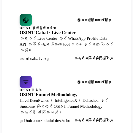
အတည်ပြုထားသော ဖော်ပြမှု
OSINT တိုက်ရိုက်စင်တာ
OSINT Cabal · Live Center
တရားဝင် Live Center တွင် WhatsApp Profile Data
API အဖြစ် ရွေးချယ်ထားသော tool ၃၀+ နှင့်အတူ ပါဝင်
သည်။
အရင်းအမြစ်ကိုကြည့်ပါ
osintcabal.org
အတည်ပြုထားသော ဖော်ပြမှု
OSINT ዘዴት
OSINT Funnel Methodology
HaveIBeenPwned၊ IntelligenceX၊ Dehashed နှင့်
Snusbase တို့ဘေးတွင် OSINT Funnel Methodology
အတွင်း၌ ဖော်ပြထားသည်။
အရင်းအမြစ်ကိုကြည့်ပါ
github.com/pdudotdev/ofm