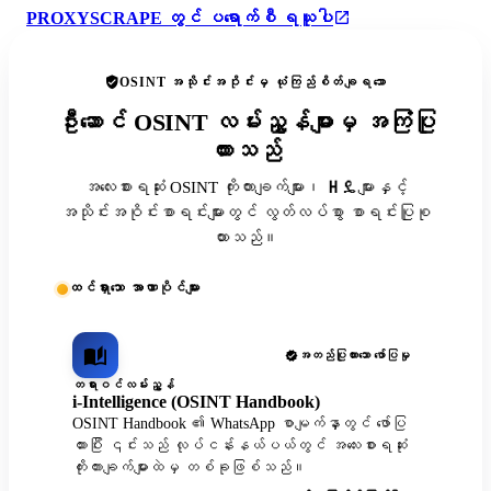
PROXYSCRAPE တွင် ပရောက်စီ ရယူပါ
OSINT အသိုင်းအဝိုင်းမှ ယုံကြည်စိတ်ချရသော
ဦးဆောင် OSINT လမ်းညွှန်များမှ အကြံပြု
ထားသည်
အလေးစားရဆုံး OSINT ကိုးကားချက်များ၊ ዘዴများနှင့်
အသိုင်းအဝိုင်းစာရင်းများတွင် လွတ်လပ်စွာ စာရင်းပြုစု
ထားသည်။
ထင်ရှားသော အာဏာပိုင်များ
အတည်ပြုထားသော ဖော်ပြမှု
တရားဝင်လမ်းညွှန်
i-Intelligence (OSINT Handbook)
OSINT Handbook ၏ WhatsApp စာမျက်နှာတွင် ဖော်ပြ
ထားပြီး ၎င်းသည် လုပ်ငန်းနယ်ပယ်တွင် အလေးစားရဆုံး
ကိုးကားချက်များထဲမှ တစ်ခုဖြစ်သည်။