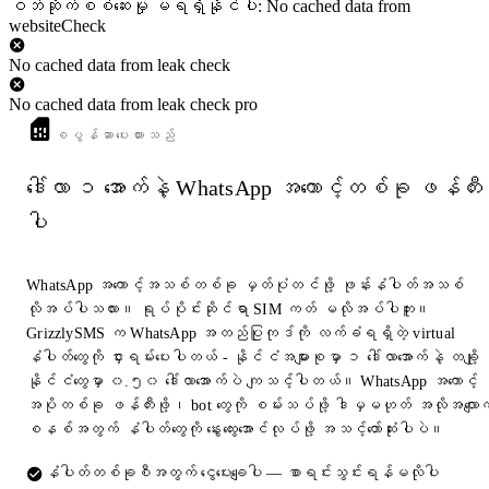
ဝဘ်ဆိုက်စစ်ဆေးမှု မရရှိနိုင်ပါ: No cached data from
websiteCheck
No cached data from leak check
No cached data from leak check pro
စပွန်ဆာပေးထားသည်
ဒေါ်လာ ၁ အောက်နဲ့ WhatsApp အကောင့်တစ်ခု ဖန်တီး
ပါ
WhatsApp အကောင့်အသစ်တစ်ခု မှတ်ပုံတင်ဖို့ ဖုန်းနံပါတ်အသစ်
လိုအပ်ပါသလား။ ရုပ်ပိုင်းဆိုင်ရာ SIM ကတ် မလိုအပ်ပါဘူး။
GrizzlySMS က WhatsApp အတည်ပြုကုဒ်ကို လက်ခံရရှိတဲ့ virtual
နံပါတ်တွေကို ငှားရမ်းပေးပါတယ် - နိုင်ငံအများစုမှာ ၁ ဒေါ်လာအောက်နဲ့ တချို့
နိုင်ငံတွေမှာ ၀.၅၀ ဒေါ်လာအောက်ပဲ ကျသင့်ပါတယ်။ WhatsApp အကောင့်
အပိုတစ်ခု ဖန်တီးဖို့၊ bot တွေကို စမ်းသပ်ဖို့ ဒါမှမဟုတ် အလိုအလျောက
စနစ်အတွက် နံပါတ်တွေကို နွေးထွေးအောင်လုပ်ဖို့ အသင့်တော်ဆုံးပါပဲ။
နံပါတ်တစ်ခုစီအတွက် ငွေပေးချေပါ — စာရင်းသွင်းရန်မလိုပါ