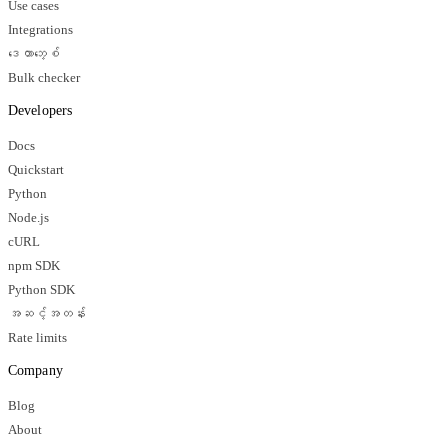
Use cases
Integrations
ဒေတာဘေ့စ်
Bulk checker
Developers
Docs
Quickstart
Python
Node.js
cURL
npm SDK
Python SDK
အဆင့်အတန်း
Rate limits
Company
Blog
About