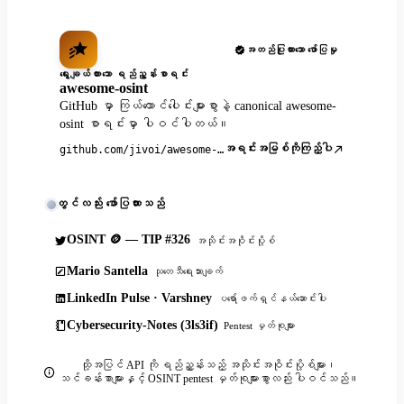
အတည်ပြုထားသော ဖော်ပြမှု
ရွေးချယ်ထားသော ရည်ညွှန်းစာရင်း
awesome-osint
GitHub မှာ ကြယ်ထောင်ပေါင်းများစွာနဲ့ canonical awesome-
osint စာရင်းမှာ ပါဝင်ပါတယ်။
အရင်းအမြစ်ကိုကြည့်ပါ
github.com/jivoi/awesome-osint
တွင်လည်း ဖော်ပြထားသည်
OSINT 🪙 — TIP #326
အသိုင်းအဝိုင်းပို့စ်
Mario Santella
သုတေသီရေးသားချက်
LinkedIn Pulse · Varshney
ပရော်ဖက်ရှင်နယ်ဆောင်းပါး
Cybersecurity-Notes (3ls3if)
Pentest မှတ်စုများ
ထို့အပြင် API ကို ရည်ညွှန်းသည့် အသိုင်းအဝိုင်းပို့စ်များ၊
သင်ခန်းစာများနှင့် OSINT pentest မှတ်စုများစွာလည်း ပါဝင်သည်။