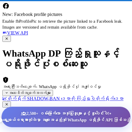
New: Facebook profile pictures
Enable fbProfilePic to retrieve the picture linked to a Facebook leak.
Images are versioned and remain available from cache.
VIEW API
WhatsApp DP ကြည့်ရှုသူနှင့်
ပရိုဖိုင်ပုံစစ်ဆေးသူ
အရေးကြီးသတိပေးချက်- WhatsApp ပရိုဖိုင်ပုံ အကျုံးဝင်မှု
အသေးစိတ်အချက်အလက်များ
တိုက်ရိုက် SHADOW-BAN ဒေတာကို ကြည့်ရှုပါ
တိုက်ရိုက်ဒေတာ
•
2,500+ ဝမ်းမြောက်သော အသုံးပြုသူများနှင့် ပူးပေါင်းပါ!
ရွေးချယ်စရာအားလုံးထဲမှာ အစျေးအနည်းဆုံး WhatsApp ပရိုဖိုင် API ဖြစ်သည