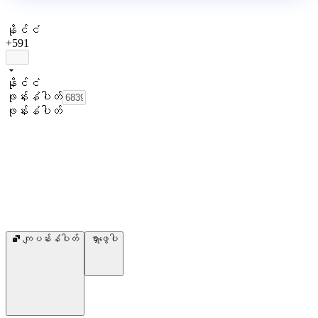
နိုင်ငံ
+591
နိုင်ငံ
ဖုန်းနံပါတ်
ဖုန်းနံပါတ်
ကျပန်းနံပါတ်
ရှာဖွေပါ