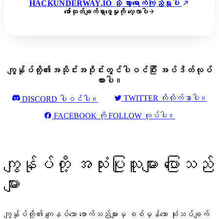
HACKUNDERWAY.IO သို့ သွားရောက်ကြည့်ရှုပါ
ဖော်ထုတ်ချက်ရှာဖွေမှုကို လေ့လာပါ
ကျွန်ုပ်တို့၏အသိုင်းအဝိုင်းတွင်ပါဝင်ပြီး အပ်ဒိတ်လုပ်
ထားပါ။
TWITTER ကိုလိုက်နာပါ။
DISCORD ပါဝင်ပါ။
FACEBOOK ကို FOLLOW လုပ်ပါ။
ကျွန်ုပ်တို့ အသုံးပြုသူများ ပြောသည်
များ
ကျွန်ုပ်တို့၏ ကျေနပ်သော ဖောက်သည်များမှ စစ်မှန်သော သုံးသပ်ချက်