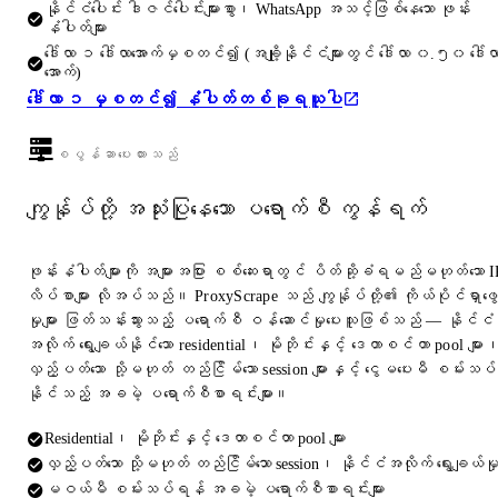
နိုင်ငံပေါင်း ဒါဇင်ပေါင်းများစွာ၊ WhatsApp အသင့်ဖြစ်နေသော ဖုန်း
နံပါတ်များ
ဒေါ်လာ ၁ ဒေါ်လာအောက်မှစတင်၍ (အချို့နိုင်ငံများတွင် ဒေါ်လာ ၀.၅၀ ဒေါ်လ
အောက်)
ဒေါ်လာ ၁ မှစတင်၍ နံပါတ်တစ်ခုရယူပါ
စပွန်ဆာပေးထားသည်
ကျွန်ုပ်တို့ အသုံးပြုနေသော ပရောက်စီ ကွန်ရက်
ဖုန်းနံပါတ်များကို အများအပြား စစ်ဆေးရာတွင် ပိတ်ဆို့ခံရမည်မဟုတ်သော I
လိပ်စာများ လိုအပ်သည်။ ProxyScrape သည် ကျွန်ုပ်တို့၏ ကိုယ်ပိုင်ရှာဖွေ
မှုများ ဖြတ်သန်းသွားသည့် ပရောက်စီ ဝန်ဆောင်မှုပေးသူဖြစ်သည် — နိုင်ငံ
အလိုက် ရွေးချယ်နိုင်သော residential၊ မိုဘိုင်းနှင့် ဒေတာစင်တာ pool များ
လှည့်ပတ်သော သို့မဟုတ် တည်ငြိမ်သော session များနှင့် ငွေမပေးမီ စမ်းသပ်
နိုင်သည့် အခမဲ့ ပရောက်စီစာရင်းများ။
Residential၊ မိုဘိုင်းနှင့် ဒေတာစင်တာ pool များ
လှည့်ပတ်သော သို့မဟုတ် တည်ငြိမ်သော session၊ နိုင်ငံအလိုက် ရွေးချယ်မှ
မဝယ်မီ စမ်းသပ်ရန် အခမဲ့ ပရောက်စီစာရင်းများ