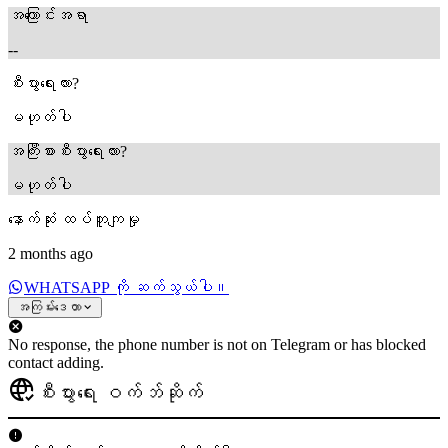
အကြောင်းအရာ
--
စီးပွားရေးလား?
မဟုတ်ပါ
အကြီးစားစီးပွားရေးလား?
မဟုတ်ပါ
နောက်ဆုံး ထပ်တူကျမှု
2 months ago
WHATSAPP ကို ဆက်သွယ်ပါ။
အကြမ်းဒေတာ
No response, the phone number is not on Telegram or has blocked
contact adding.
စီးပွားရေး ဝက်ဘ်ဆိုက်