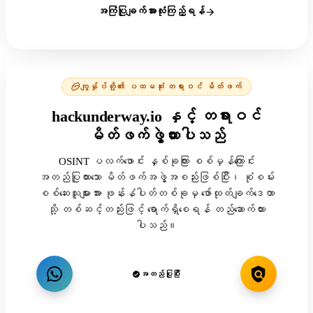
အကြံပြုချက်အားလုံးကြည့်ရန်
ကျွန်ုပ်တို့၏ ပထမဆုံး တရားဝင် မိတ်ဖက်
hackunderway.io နှင့် တရားဝင်
မိတ်ဖက်ဖွဲ့ထားပါသည်
OSINT ပလက်ဖောင်း နှစ်ခုကြား စစ်မှန်ကြောင်း
အတည်ပြုထားသော မိတ်ဖက်အဖွဲ့အစည်းဖြစ်ပြီး၊ စုံစမ်း
စစ်ဆေးသူများအား ဖုန်းနံပါတ်တစ်ခုမှ ဖော်ထုတ်ချက်ဒေတာ
သို့ တစ်ဆင့်တည်းဖြင့် ရောက်ရှိစေရန် တည်ဆောက်ထား
ပါသည်။
အတည်ပြုပြီး