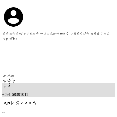
ကိုယ်ရေးကိုယ်တာ/ခွင့်ပြုချက် ကန့်သတ်ချက်များကြောင့် ပရိုဖိုင်ပုံကို ရရှိနိုင်မည်
မဟုတ်ပါ။
ကက်ရှေ
ဟုတ်ကဲ့
ဖုန်း
+591 68391011
အများပြည်သူအမည်
--