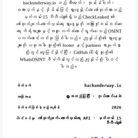
hackunderway.io သည် အီးမေးလ်၊ ဖုန်းနံပါတ်၊
စကားဝှက်နှင့် ဒိုမိန်းဖြင့် ရှာဖွေနိုင်သော ဖော်ထုတ်ထားသည့်
မှတ်တမ်း 15 ဘီလီယံကျော်ရှိသည့် CheckLeaked ၏
ဖော်ထုတ်ချက်-ထောက်လှမ်းရေး ရှာဖွေမှုကို အခြားစုံစမ်းစစ်ဆေး
ရေး ကိရိယာများနှင့်အတူ လက်ခံဆောင်ရွက်ပေးသည့် OSINT
ပလက်ဖောင်းတစ်ခု ဖြစ်ပါသည်။ ကျွန်ုပ်တို့၏ ရှာဖွေမှု
များကို ယခုအခါ သူတို့၏ footer နှင့် partners စာမျက်နှာ
တို့တွင် တွေ့မြင်နိုင်ပြီး၊ GitHub ပေါ်ရှိ သူတို့၏
WhatsOSINT စီမံကိန်းတွင်လည်း ကျွန်ုပ်တို့ ပါဝင်
ပါသည်။
hackunderway.io
မိတ်ဖက်
အတည်ပြုပြီး · လုပ်ဆောင်နေဆဲ
အခြေအနေ
2026
မိတ်ဖက်ဖြစ်ခဲ့သည့်အချိန်
ဖော်ထုတ်ချက်-ထောက်လှမ်းရေး API · မှတ်တမ်း 15
ပေါင်းစပ်မှု
ဘီလီယံကျော်