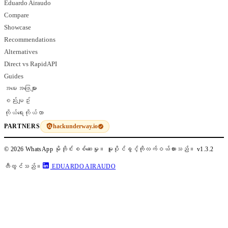
Eduardo Airaudo
Compare
Showcase
Recommendations
Alternatives
Direct vs RapidAPI
Guides
အမေးအဖြေများ
စည်းမျဥ်း
ကိုယ်ရေးကိုယ်တာ
hackunderway.io
PARTNERS
© 2026 WhatsApp မိုဘိုင်းစစ်ဆေးမှု။ မူပိုင်ခွင့်ကိုလက်ဝယ်ထားသည်။
v1.3.2
တီထွင်သည်။
EDUARDO AIRAUDO