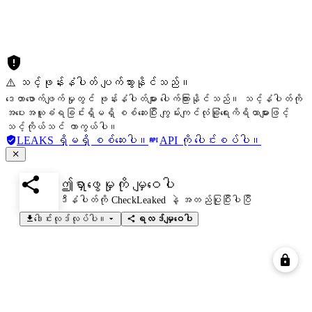
⚠️ သင့်ဖုန်းနံပါတ် ပျက်သွားနိုင်သည်။
ဒေတာဖောက်ဖျက်မှုတွင် ဖုန်းနံပါတ်များ ပေါက်ကြားနိုင်သည်။ သင့်နံပါတ်ကို
အပေးအယူခံရခြင်းရှိမရှိ စစ်ဆေးပြီး ကျွမ်းကျင်လုံခြုံရေးကိရိယာများဖြင့်
သင့်ကိုယ်သင် ကာကွယ်ပါ။
LEAKS ရှိမရှိ စစ်ဆေးပါ။
API ကို ပေါင်းစပ်ပါ။
ဤရှာဖွေမှုကို မျှဝေပါ
ဒီနံပါတ်ကို CheckLeaked နဲ့ အတည်ပြုပြီးပါပြီ
ဒေါင်းလုဒ်လုပ်ပါ။
ရလဒ်မျှဝေပါ