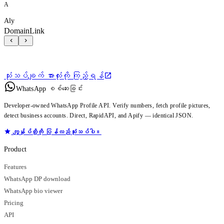
A
Aly
DomainLink
သုံးသပ်ချက် အားလုံးကို ကြည့်ရန်
WhatsApp စစ်ဆေးခြင်း
Developer-owned WhatsApp Profile API. Verify numbers, fetch profile pictures,
detect business accounts. Direct, RapidAPI, and Apify — identical JSON.
ကျွန်ုပ်တို့ကို ပြန်လည်သုံးသပ်ပါ။
Product
Features
WhatsApp DP download
WhatsApp bio viewer
Pricing
API