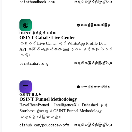
အရင်းအမြစ်ကိုကြည့်ပါ
osinthandbook.com
အတည်ပြုထားသော ဖော်ပြမှု
OSINT တိုက်ရိုက်စင်တာ
OSINT Cabal · Live Center
တရားဝင် Live Center တွင် WhatsApp Profile Data
API အဖြစ် ရွေးချယ်ထားသော tool ၃၀+ နှင့်အတူ ပါဝင်
သည်။
အရင်းအမြစ်ကိုကြည့်ပါ
osintcabal.org
အတည်ပြုထားသော ဖော်ပြမှု
OSINT ዘዴት
OSINT Funnel Methodology
HaveIBeenPwned၊ IntelligenceX၊ Dehashed နှင့်
Snusbase တို့ဘေးတွင် OSINT Funnel Methodology
အတွင်း၌ ဖော်ပြထားသည်။
အရင်းအမြစ်ကိုကြည့်ပါ
github.com/pdudotdev/ofm