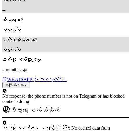
--
စီးပွားရေးလား?
မဟုတ်ပါ
အကြီးစားစီးပွားရေးလား?
မဟုတ်ပါ
နောက်ဆုံး ထပ်တူကျမှု
2 months ago
WHATSAPP ကို ဆက်သွယ်ပါ။
အကြမ်းဒေတာ
No response, the phone number is not on Telegram or has blocked
contact adding.
စီးပွားရေး ဝက်ဘ်ဆိုက်
ဝဘ်ဆိုက်စစ်ဆေးမှု မရရှိနိုင်ပါ: No cached data from