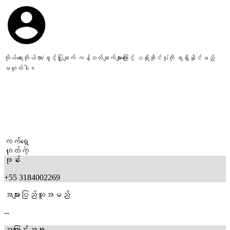
ကိုယ်ရေးကိုယ်တာ/ခွင့်ပြုချက် ကန့်သတ်ချက်များကြောင့် ပရိုဖိုင်ပုံကို ရရှိနိုင်မည်
မဟုတ်ပါ။
ကက်ရှေ
ဟုတ်ကဲ့
ဖုန်း
+55 3184002269
အများပြည်သူအမည်
--
အကြောင်းအရာ