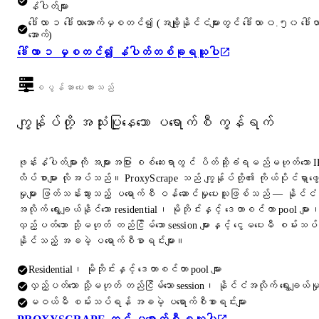
နံပါတ်များ
ဒေါ်လာ ၁ ဒေါ်လာအောက်မှစတင်၍ (အချို့နိုင်ငံများတွင် ဒေါ်လာ ၀.၅၀ ဒေါ်လ
အောက်)
ဒေါ်လာ ၁ မှစတင်၍ နံပါတ်တစ်ခုရယူပါ
စပွန်ဆာပေးထားသည်
ကျွန်ုပ်တို့ အသုံးပြုနေသော ပရောက်စီ ကွန်ရက်
ဖုန်းနံပါတ်များကို အများအပြား စစ်ဆေးရာတွင် ပိတ်ဆို့ခံရမည်မဟုတ်သော I
လိပ်စာများ လိုအပ်သည်။ ProxyScrape သည် ကျွန်ုပ်တို့၏ ကိုယ်ပိုင်ရှာဖွေ
မှုများ ဖြတ်သန်းသွားသည့် ပရောက်စီ ဝန်ဆောင်မှုပေးသူဖြစ်သည် — နိုင်ငံ
အလိုက် ရွေးချယ်နိုင်သော residential၊ မိုဘိုင်းနှင့် ဒေတာစင်တာ pool များ
လှည့်ပတ်သော သို့မဟုတ် တည်ငြိမ်သော session များနှင့် ငွေမပေးမီ စမ်းသပ်
နိုင်သည့် အခမဲ့ ပရောက်စီစာရင်းများ။
Residential၊ မိုဘိုင်းနှင့် ဒေတာစင်တာ pool များ
လှည့်ပတ်သော သို့မဟုတ် တည်ငြိမ်သော session၊ နိုင်ငံအလိုက် ရွေးချယ်မှ
မဝယ်မီ စမ်းသပ်ရန် အခမဲ့ ပရောက်စီစာရင်းများ