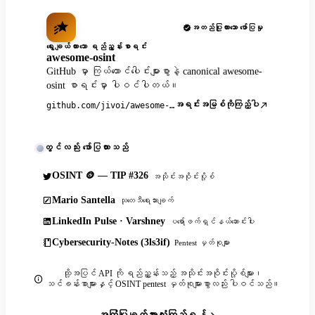
အတည်ပြုထားသော ဖော်ပြမှု
ရွေးချယ်ထားသော ရည်ညွှန်းစာရင်း
awesome-osint
GitHub မှာ ကြယ်ထောင်ပေါင်းများစွာနဲ့ canonical awesome-
osint စာရင်းမှာ ပါဝင်ပါတယ်။
အရင်းအမြစ်ကိုကြည့်ပါ
github.com/jivoi/awesome-osint
တွင်လည်း ဖော်ပြထားသည်
OSINT 🪙 — TIP #326
အသိုင်းအဝိုင်းပို့စ်
Mario Santella
သုတေသီရေးသားချက်
LinkedIn Pulse · Varshney
ပရော်ဖက်ရှင်နယ်ဆောင်းပါး
Cybersecurity-Notes (3ls3if)
Pentest မှတ်စုများ
ထို့အပြင် API ကို ရည်ညွှန်းသည့် အသိုင်းအဝိုင်းပို့စ်များ၊
သင်ခန်းစာများနှင့် OSINT pentest မှတ်စုများစွာလည်း ပါဝင်သည်။