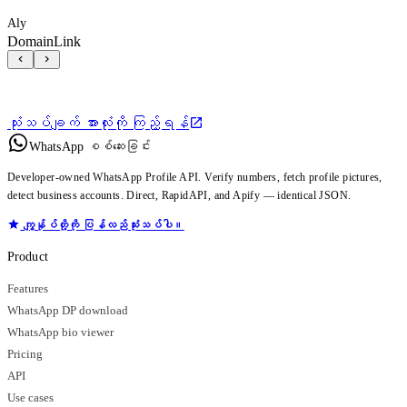
Aly
DomainLink
သုံးသပ်ချက် အားလုံးကို ကြည့်ရန်
WhatsApp စစ်ဆေးခြင်း
Developer-owned WhatsApp Profile API. Verify numbers, fetch profile pictures,
detect business accounts. Direct, RapidAPI, and Apify — identical JSON.
ကျွန်ုပ်တို့ကို ပြန်လည်သုံးသပ်ပါ။
Product
Features
WhatsApp DP download
WhatsApp bio viewer
Pricing
API
Use cases