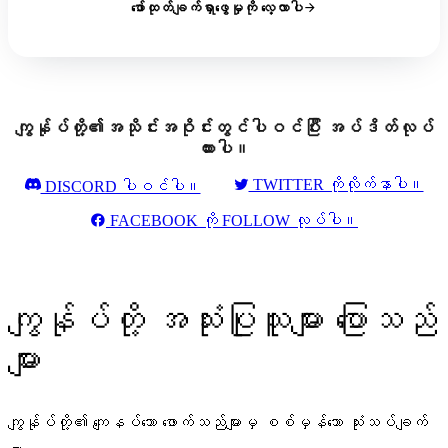
ဖော်ထုတ်ချက်ရှာဖွေမှုကို လေ့လာပါ
ကျွန်ုပ်တို့၏အသိုင်းအဝိုင်းတွင်ပါဝင်ပြီး အပ်ဒိတ်လုပ်
ထားပါ။
TWITTER ကိုလိုက်နာပါ။
DISCORD ပါဝင်ပါ။
FACEBOOK ကို FOLLOW လုပ်ပါ။
ကျွန်ုပ်တို့ အသုံးပြုသူများ ပြောသည်
များ
ကျွန်ုပ်တို့၏ ကျေနပ်သော ဖောက်သည်များမှ စစ်မှန်သော သုံးသပ်ချက်