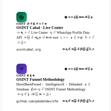
အတည်ပြုထားသော ဖော်ပြမှု
OSINT တိုက်ရိုက်စင်တာ
OSINT Cabal · Live Center
တရားဝင် Live Center တွင် WhatsApp Profile Data
API အဖြစ် ရွေးချယ်ထားသော tool ၃၀+ နှင့်အတူ ပါဝင်
သည်။
အရင်းအမြစ်ကိုကြည့်ပါ
osintcabal.org
အတည်ပြုထားသော ဖော်ပြမှု
OSINT ዘዴት
OSINT Funnel Methodology
HaveIBeenPwned၊ IntelligenceX၊ Dehashed နှင့်
Snusbase တို့ဘေးတွင် OSINT Funnel Methodology
အတွင်း၌ ဖော်ပြထားသည်။
အရင်းအမြစ်ကိုကြည့်ပါ
github.com/pdudotdev/ofm