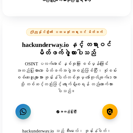
အကြံပြုချက်အားလုံးကြည့်ရန်
ကျွန်ုပ်တို့၏ ပထမဆုံး တရားဝင် မိတ်ဖက်
hackunderway.io နှင့် တရားဝင်
မိတ်ဖက်ဖွဲ့ထားပါသည်
OSINT ပလက်ဖောင်း နှစ်ခုကြား စစ်မှန်ကြောင်း
အတည်ပြုထားသော မိတ်ဖက်အဖွဲ့အစည်းဖြစ်ပြီး၊ စုံစမ်း
စစ်ဆေးသူများအား ဖုန်းနံပါတ်တစ်ခုမှ ဖော်ထုတ်ချက်ဒေတာ
သို့ တစ်ဆင့်တည်းဖြင့် ရောက်ရှိစေရန် တည်ဆောက်ထား
ပါသည်။
အတည်ပြုပြီး
hackunderway.io သည် အီးမေးလ်၊ ဖုန်းနံပါတ်၊