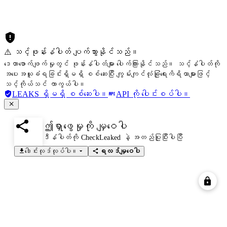
⚠️ သင့်ဖုန်းနံပါတ် ပျက်သွားနိုင်သည်။
ဒေတာဖောက်ဖျက်မှုတွင် ဖုန်းနံပါတ်များ ပေါက်ကြားနိုင်သည်။ သင့်နံပါတ်ကို
အပေးအယူခံရခြင်းရှိမရှိ စစ်ဆေးပြီး ကျွမ်းကျင်လုံခြုံရေးကိရိယာများဖြင့်
သင့်ကိုယ်သင် ကာကွယ်ပါ။
LEAKS ရှိမရှိ စစ်ဆေးပါ။
API ကို ပေါင်းစပ်ပါ။
ဤရှာဖွေမှုကို မျှဝေပါ
ဒီနံပါတ်ကို CheckLeaked နဲ့ အတည်ပြုပြီးပါပြီ
ဒေါင်းလုဒ်လုပ်ပါ။
ရလဒ်မျှဝေပါ