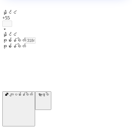
နိုင်ငံ
+55
နိုင်ငံ
ဖုန်းနံပါတ်
ဖုန်းနံပါတ်
ကျပန်းနံပါတ်
ရှာဖွေပါ