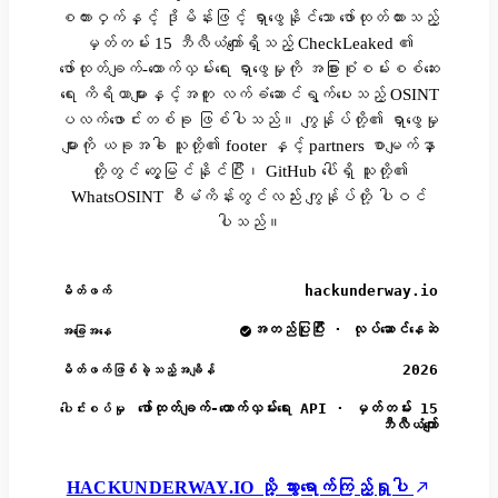
စကားဝှက်နှင့် ဒိုမိန်းဖြင့် ရှာဖွေနိုင်သော ဖော်ထုတ်ထားသည့်
မှတ်တမ်း 15 ဘီလီယံကျော်ရှိသည့် CheckLeaked ၏
ဖော်ထုတ်ချက်-ထောက်လှမ်းရေး ရှာဖွေမှုကို အခြားစုံစမ်းစစ်ဆေး
ရေး ကိရိယာများနှင့်အတူ လက်ခံဆောင်ရွက်ပေးသည့် OSINT
ပလက်ဖောင်းတစ်ခု ဖြစ်ပါသည်။ ကျွန်ုပ်တို့၏ ရှာဖွေမှု
များကို ယခုအခါ သူတို့၏ footer နှင့် partners စာမျက်နှာ
တို့တွင် တွေ့မြင်နိုင်ပြီး၊ GitHub ပေါ်ရှိ သူတို့၏
WhatsOSINT စီမံကိန်းတွင်လည်း ကျွန်ုပ်တို့ ပါဝင်
ပါသည်။
hackunderway.io
မိတ်ဖက်
အတည်ပြုပြီး · လုပ်ဆောင်နေဆဲ
အခြေအနေ
2026
မိတ်ဖက်ဖြစ်ခဲ့သည့်အချိန်
ဖော်ထုတ်ချက်-ထောက်လှမ်းရေး API · မှတ်တမ်း 15
ပေါင်းစပ်မှု
ဘီလီယံကျော်
HACKUNDERWAY.IO သို့ သွားရောက်ကြည့်ရှုပါ