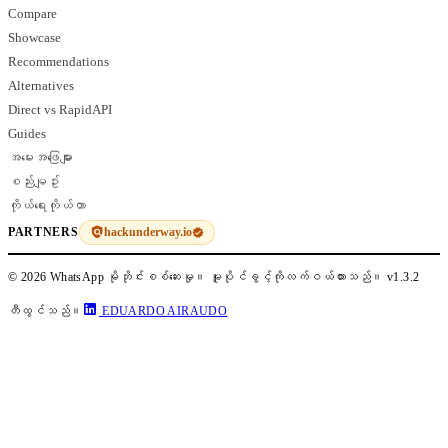
Compare
Showcase
Recommendations
Alternatives
Direct vs RapidAPI
Guides
အမေးအဖြေများ
စည်းမျဥ်း
ကိုယ်ရေးကိုယ်တာ
hackunderway.io
PARTNERS
© 2026 WhatsApp မိုဘိုင်းစစ်ဆေးမှု။ မူပိုင်ခွင့်ကိုလက်ဝယ်ထားသည်။
v1.3.2
တီထွင်သည်။
EDUARDO AIRAUDO