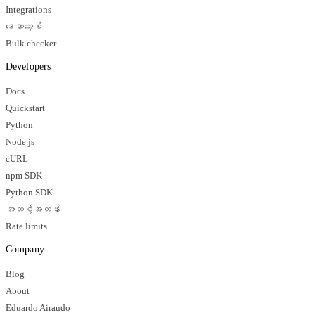
Integrations
ဒေတာဘေ့စ်
Bulk checker
Developers
Docs
Quickstart
Python
Node.js
cURL
npm SDK
Python SDK
အဆင့်အတန်း
Rate limits
Company
Blog
About
Eduardo Airaudo