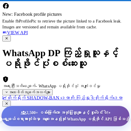
New: Facebook profile pictures
Enable fbProfilePic to retrieve the picture linked to a Facebook leak.
Images are versioned and remain available from cache.
VIEW API
WhatsApp DP ကြည့်ရှုသူနှင့်
ပရိုဖိုင်ပုံစစ်ဆေးသူ
အရေးကြီးသတိပေးချက်- WhatsApp ပရိုဖိုင်ပုံ အကျုံးဝင်မှု
အသေးစိတ်အချက်အလက်များ
တိုက်ရိုက် SHADOW-BAN ဒေတာကို ကြည့်ရှုပါ
တိုက်ရိုက်ဒေတာ
•
2,500+ ဝမ်းမြောက်သော အသုံးပြုသူများနှင့် ပူးပေါင်းပါ!
ရွေးချယ်စရာအားလုံးထဲမှာ အစျေးအနည်းဆုံး WhatsApp ပရိုဖိုင် API ဖြစ်သည