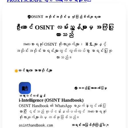
PROXYSCRAPE တွင် ပရောက်စီ ရယူပါ
OSINT အသိုင်းအဝိုင်းမှ ယုံကြည်စိတ်ချရသော
ဦးဆောင် OSINT လမ်းညွှန်များမှ အကြံပြု
ထားသည်
အလေးစားရဆုံး OSINT ကိုးကားချက်များ၊ ዘዴများနှင့်
အသိုင်းအဝိုင်းစာရင်းများတွင် လွတ်လပ်စွာ စာရင်းပြုစု
ထားသည်။
ထင်ရှားသော အာဏာပိုင်များ
အတည်ပြုထားသော ဖော်ပြမှု
တရားဝင်လမ်းညွှန်
i-Intelligence (OSINT Handbook)
OSINT Handbook ၏ WhatsApp စာမျက်နှာတွင် ဖော်ပြ
ထားပြီး ၎င်းသည် လုပ်ငန်းနယ်ပယ်တွင် အလေးစားရဆုံး
ကိုးကားချက်များထဲမှ တစ်ခုဖြစ်သည်။
အရင်းအမြစ်ကိုကြည့်ပါ
osinthandbook.com