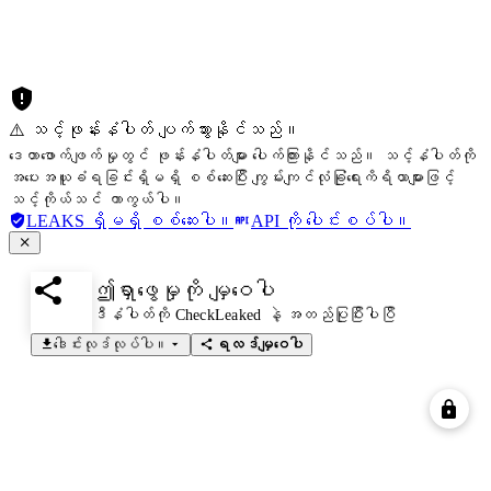
⚠️ သင့်ဖုန်းနံပါတ် ပျက်သွားနိုင်သည်။
ဒေတာဖောက်ဖျက်မှုတွင် ဖုန်းနံပါတ်များ ပေါက်ကြားနိုင်သည်။ သင့်နံပါတ်ကို
အပေးအယူခံရခြင်းရှိမရှိ စစ်ဆေးပြီး ကျွမ်းကျင်လုံခြုံရေးကိရိယာများဖြင့်
သင့်ကိုယ်သင် ကာကွယ်ပါ။
LEAKS ရှိမရှိ စစ်ဆေးပါ။
API ကို ပေါင်းစပ်ပါ။
ဤရှာဖွေမှုကို မျှဝေပါ
ဒီနံပါတ်ကို CheckLeaked နဲ့ အတည်ပြုပြီးပါပြီ
ဒေါင်းလုဒ်လုပ်ပါ။
ရလဒ်မျှဝေပါ