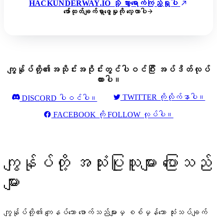
HACKUNDERWAY.IO သို့ သွားရောက်ကြည့်ရှုပါ
ဖော်ထုတ်ချက်ရှာဖွေမှုကို လေ့လာပါ
ကျွန်ုပ်တို့၏အသိုင်းအဝိုင်းတွင်ပါဝင်ပြီး အပ်ဒိတ်လုပ်
ထားပါ။
TWITTER ကိုလိုက်နာပါ။
DISCORD ပါဝင်ပါ။
FACEBOOK ကို FOLLOW လုပ်ပါ။
ကျွန်ုပ်တို့ အသုံးပြုသူများ ပြောသည်
များ
ကျွန်ုပ်တို့၏ ကျေနပ်သော ဖောက်သည်များမှ စစ်မှန်သော သုံးသပ်ချက်