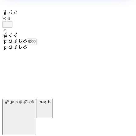
နိုင်ငံ
+54
နိုင်ငံ
ဖုန်းနံပါတ်
ဖုန်းနံပါတ်
ကျပန်းနံပါတ်
ရှာဖွေပါ