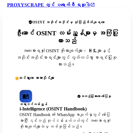
PROXYSCRAPE တွင် ပရောက်စီ ရယူပါ
OSINT အသိုင်းအဝိုင်းမှ ယုံကြည်စိတ်ချရသော
ဦးဆောင် OSINT လမ်းညွှန်များမှ အကြံပြု
ထားသည်
အလေးစားရဆုံး OSINT ကိုးကားချက်များ၊ ዘዴများနှင့်
အသိုင်းအဝိုင်းစာရင်းများတွင် လွတ်လပ်စွာ စာရင်းပြုစု
ထားသည်။
ထင်ရှားသော အာဏာပိုင်များ
အတည်ပြုထားသော ဖော်ပြမှု
တရားဝင်လမ်းညွှန်
i-Intelligence (OSINT Handbook)
OSINT Handbook ၏ WhatsApp စာမျက်နှာတွင် ဖော်ပြ
ထားပြီး ၎င်းသည် လုပ်ငန်းနယ်ပယ်တွင် အလေးစားရဆုံး
ကိုးကားချက်များထဲမှ တစ်ခုဖြစ်သည်။