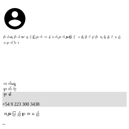
ကိုယ်ရေးကိုယ်တာ/ခွင့်ပြုချက် ကန့်သတ်ချက်များကြောင့် ပရိုဖိုင်ပုံကို ရရှိနိုင်မည်
မဟုတ်ပါ။
ကက်ရှေ
ဟုတ်ကဲ့
ဖုန်း
+54 9 223 300 3438
အများပြည်သူအမည်
--