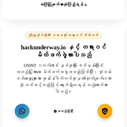
အကြံပြုချက်အားလုံးကြည့်ရန်
ကျွန်ုပ်တို့၏ ပထမဆုံး တရားဝင် မိတ်ဖက်
hackunderway.io နှင့် တရားဝင်
မိတ်ဖက်ဖွဲ့ထားပါသည်
OSINT ပလက်ဖောင်း နှစ်ခုကြား စစ်မှန်ကြောင်း
အတည်ပြုထားသော မိတ်ဖက်အဖွဲ့အစည်းဖြစ်ပြီး၊ စုံစမ်း
စစ်ဆေးသူများအား ဖုန်းနံပါတ်တစ်ခုမှ ဖော်ထုတ်ချက်ဒေတာ
သို့ တစ်ဆင့်တည်းဖြင့် ရောက်ရှိစေရန် တည်ဆောက်ထား
ပါသည်။
အတည်ပြုပြီး