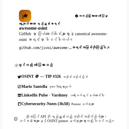
အတည်ပြုထားသော ဖော်ပြမှု
ရွေးချယ်ထားသော ရည်ညွှန်းစာရင်း
awesome-osint
GitHub မှာ ကြယ်ထောင်ပေါင်းများစွာနဲ့ canonical awesome-
osint စာရင်းမှာ ပါဝင်ပါတယ်။
အရင်းအမြစ်ကိုကြည့်ပါ
github.com/jivoi/awesome-osint
တွင်လည်း ဖော်ပြထားသည်
OSINT 🪙 — TIP #326
အသိုင်းအဝိုင်းပို့စ်
Mario Santella
သုတေသီရေးသားချက်
LinkedIn Pulse · Varshney
ပရော်ဖက်ရှင်နယ်ဆောင်းပါး
Cybersecurity-Notes (3ls3if)
Pentest မှတ်စုများ
ထို့အပြင် API ကို ရည်ညွှန်းသည့် အသိုင်းအဝိုင်းပို့စ်များ၊
သင်ခန်းစာများနှင့် OSINT pentest မှတ်စုများစွာလည်း ပါဝင်သည်။