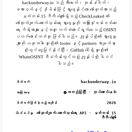
hackunderway.io သည် အီးမေးလ်၊ ဖုန်းနံပါတ်၊
စကားဝှက်နှင့် ဒိုမိန်းဖြင့် ရှာဖွေနိုင်သော ဖော်ထုတ်ထားသည့်
မှတ်တမ်း 15 ဘီလီယံကျော်ရှိသည့် CheckLeaked ၏
ဖော်ထုတ်ချက်-ထောက်လှမ်းရေး ရှာဖွေမှုကို အခြားစုံစမ်းစစ်ဆေး
ရေး ကိရိယာများနှင့်အတူ လက်ခံဆောင်ရွက်ပေးသည့် OSINT
ပလက်ဖောင်းတစ်ခု ဖြစ်ပါသည်။ ကျွန်ုပ်တို့၏ ရှာဖွေမှု
များကို ယခုအခါ သူတို့၏ footer နှင့် partners စာမျက်နှာ
တို့တွင် တွေ့မြင်နိုင်ပြီး၊ GitHub ပေါ်ရှိ သူတို့၏
WhatsOSINT စီမံကိန်းတွင်လည်း ကျွန်ုပ်တို့ ပါဝင်
ပါသည်။
hackunderway.io
မိတ်ဖက်
အတည်ပြုပြီး · လုပ်ဆောင်နေဆဲ
အခြေအနေ
2026
မိတ်ဖက်ဖြစ်ခဲ့သည့်အချိန်
ဖော်ထုတ်ချက်-ထောက်လှမ်းရေး API · မှတ်တမ်း 15
ပေါင်းစပ်မှု
ဘီလီယံကျော်