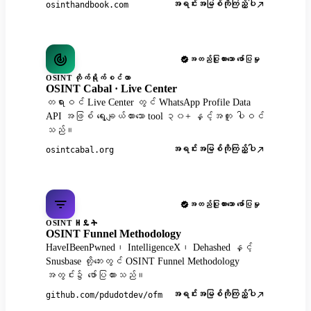
အရင်းအမြစ်ကိုကြည့်ပါ
osinthandbook.com
အတည်ပြုထားသော ဖော်ပြမှု
OSINT တိုက်ရိုက်စင်တာ
OSINT Cabal · Live Center
တရားဝင် Live Center တွင် WhatsApp Profile Data
API အဖြစ် ရွေးချယ်ထားသော tool ၃၀+ နှင့်အတူ ပါဝင်
သည်။
အရင်းအမြစ်ကိုကြည့်ပါ
osintcabal.org
အတည်ပြုထားသော ဖော်ပြမှု
OSINT ዘዴት
OSINT Funnel Methodology
HaveIBeenPwned၊ IntelligenceX၊ Dehashed နှင့်
Snusbase တို့ဘေးတွင် OSINT Funnel Methodology
အတွင်း၌ ဖော်ပြထားသည်။
အရင်းအမြစ်ကိုကြည့်ပါ
github.com/pdudotdev/ofm