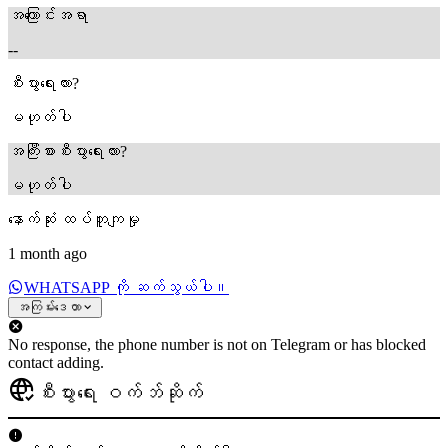
အကြောင်းအရာ
--
စီးပွားရေးလား?
မဟုတ်ပါ
အကြီးစားစီးပွားရေးလား?
မဟုတ်ပါ
နောက်ဆုံး ထပ်တူကျမှု
1 month ago
WHATSAPP ကို ဆက်သွယ်ပါ။
အကြမ်းဒေတာ
No response, the phone number is not on Telegram or has blocked
contact adding.
စီးပွားရေး ဝက်ဘ်ဆိုက်