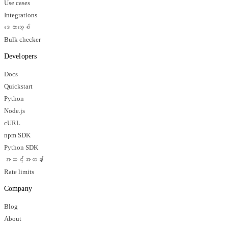
Use cases
Integrations
ဒေတာဘေ့စ်
Bulk checker
Developers
Docs
Quickstart
Python
Node.js
cURL
npm SDK
Python SDK
အဆင့်အတန်း
Rate limits
Company
Blog
About