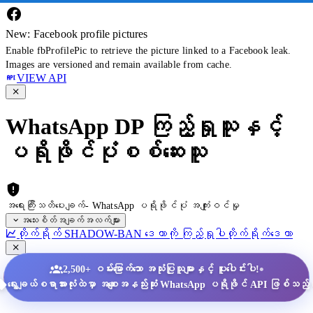
New: Facebook profile pictures
Enable fbProfilePic to retrieve the picture linked to a Facebook leak.
Images are versioned and remain available from cache.
VIEW API
WhatsApp DP ကြည့်ရှုသူနှင့်
ပရိုဖိုင်ပုံစစ်ဆေးသူ
အရေးကြီးသတိပေးချက်- WhatsApp ပရိုဖိုင်ပုံ အကျုံးဝင်မှု
အသေးစိတ်အချက်အလက်များ
တိုက်ရိုက် SHADOW-BAN ဒေတာကို ကြည့်ရှုပါ
တိုက်ရိုက်ဒေတာ
•
2,500+ ဝမ်းမြောက်သော အသုံးပြုသူများနှင့် ပူးပေါင်းပါ!
ရွေးချယ်စရာအားလုံးထဲမှာ အစျေးအနည်းဆုံး WhatsApp ပရိုဖိုင် API ဖြစ်သည