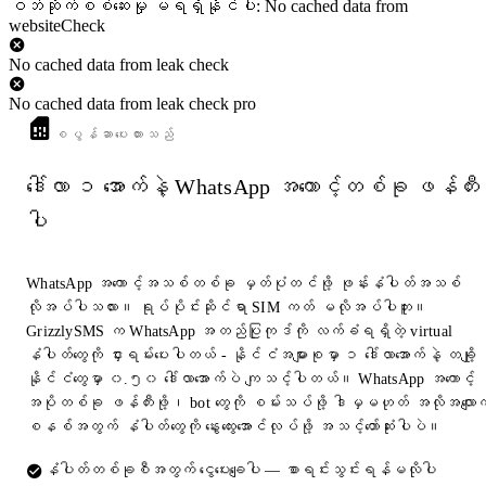
ဝဘ်ဆိုက်စစ်ဆေးမှု မရရှိနိုင်ပါ: No cached data from
websiteCheck
No cached data from leak check
No cached data from leak check pro
စပွန်ဆာပေးထားသည်
ဒေါ်လာ ၁ အောက်နဲ့ WhatsApp အကောင့်တစ်ခု ဖန်တီး
ပါ
WhatsApp အကောင့်အသစ်တစ်ခု မှတ်ပုံတင်ဖို့ ဖုန်းနံပါတ်အသစ်
လိုအပ်ပါသလား။ ရုပ်ပိုင်းဆိုင်ရာ SIM ကတ် မလိုအပ်ပါဘူး။
GrizzlySMS က WhatsApp အတည်ပြုကုဒ်ကို လက်ခံရရှိတဲ့ virtual
နံပါတ်တွေကို ငှားရမ်းပေးပါတယ် - နိုင်ငံအများစုမှာ ၁ ဒေါ်လာအောက်နဲ့ တချို့
နိုင်ငံတွေမှာ ၀.၅၀ ဒေါ်လာအောက်ပဲ ကျသင့်ပါတယ်။ WhatsApp အကောင့်
အပိုတစ်ခု ဖန်တီးဖို့၊ bot တွေကို စမ်းသပ်ဖို့ ဒါမှမဟုတ် အလိုအလျောက
စနစ်အတွက် နံပါတ်တွေကို နွေးထွေးအောင်လုပ်ဖို့ အသင့်တော်ဆုံးပါပဲ။
နံပါတ်တစ်ခုစီအတွက် ငွေပေးချေပါ — စာရင်းသွင်းရန်မလိုပါ