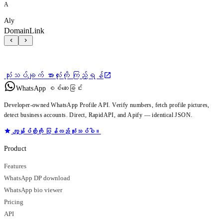
A
Aly
DomainLink
သုံးသပ်ချက် အားလုံးကို ကြည့်ရန်
WhatsApp စစ်ဆေးခြင်း
Developer-owned WhatsApp Profile API. Verify numbers, fetch profile pictures,
detect business accounts. Direct, RapidAPI, and Apify — identical JSON.
ကျွန်ုပ်တို့ကို ပြန်လည်သုံးသပ်ပါ။
Product
Features
WhatsApp DP download
WhatsApp bio viewer
Pricing
API