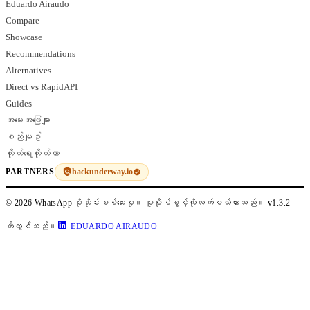
Eduardo Airaudo
Compare
Showcase
Recommendations
Alternatives
Direct vs RapidAPI
Guides
အမေးအဖြေများ
စည်းမျဥ်း
ကိုယ်ရေးကိုယ်တာ
hackunderway.io
PARTNERS
© 2026 WhatsApp မိုဘိုင်းစစ်ဆေးမှု။ မူပိုင်ခွင့်ကိုလက်ဝယ်ထားသည်။
v1.3.2
တီထွင်သည်။
EDUARDO AIRAUDO