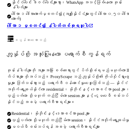
နိုင်ငံပေါင်း ဒါဇင်ပေါင်းများစွာ၊ WhatsApp အသင့်ဖြစ်နေသော ဖုန်း
နံပါတ်များ
ဒေါ်လာ ၁ ဒေါ်လာအောက်မှစတင်၍ (အချို့နိုင်ငံများတွင် ဒေါ်လာ ၀.၅၀ ဒေါ်လ
အောက်)
ဒေါ်လာ ၁ မှစတင်၍ နံပါတ်တစ်ခုရယူပါ
စပွန်ဆာပေးထားသည်
ကျွန်ုပ်တို့ အသုံးပြုနေသော ပရောက်စီ ကွန်ရက်
ဖုန်းနံပါတ်များကို အများအပြား စစ်ဆေးရာတွင် ပိတ်ဆို့ခံရမည်မဟုတ်သော I
လိပ်စာများ လိုအပ်သည်။ ProxyScrape သည် ကျွန်ုပ်တို့၏ ကိုယ်ပိုင်ရှာဖွေ
မှုများ ဖြတ်သန်းသွားသည့် ပရောက်စီ ဝန်ဆောင်မှုပေးသူဖြစ်သည် — နိုင်ငံ
အလိုက် ရွေးချယ်နိုင်သော residential၊ မိုဘိုင်းနှင့် ဒေတာစင်တာ pool များ
လှည့်ပတ်သော သို့မဟုတ် တည်ငြိမ်သော session များနှင့် ငွေမပေးမီ စမ်းသပ်
နိုင်သည့် အခမဲ့ ပရောက်စီစာရင်းများ။
Residential၊ မိုဘိုင်းနှင့် ဒေတာစင်တာ pool များ
လှည့်ပတ်သော သို့မဟုတ် တည်ငြိမ်သော session၊ နိုင်ငံအလိုက် ရွေးချယ်မှ
မဝယ်မီ စမ်းသပ်ရန် အခမဲ့ ပရောက်စီစာရင်းများ