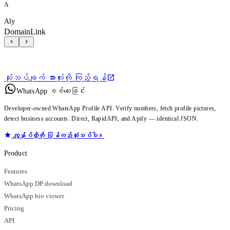
A
Aly
DomainLink
သုံးသပ်ချက် အားလုံးကို ကြည့်ရန်
WhatsApp စစ်ဆေးခြင်း
Developer-owned WhatsApp Profile API. Verify numbers, fetch profile pictures,
detect business accounts. Direct, RapidAPI, and Apify — identical JSON.
ကျွန်ုပ်တို့ကို ပြန်လည်သုံးသပ်ပါ။
Product
Features
WhatsApp DP download
WhatsApp bio viewer
Pricing
API