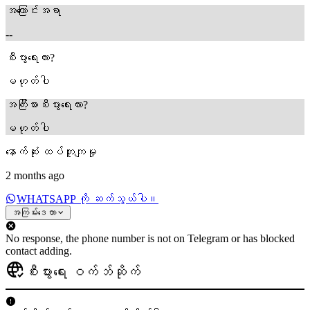
အကြောင်းအရာ
--
စီးပွားရေးလား?
မဟုတ်ပါ
အကြီးစားစီးပွားရေးလား?
မဟုတ်ပါ
နောက်ဆုံး ထပ်တူကျမှု
2 months ago
WHATSAPP ကို ဆက်သွယ်ပါ။
အကြမ်းဒေတာ
No response, the phone number is not on Telegram or has blocked
contact adding.
စီးပွားရေး ဝက်ဘ်ဆိုက်