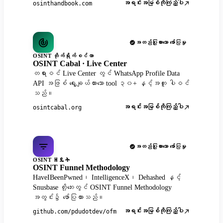
အရင်းအမြစ်ကိုကြည့်ပါ
osinthandbook.com
အတည်ပြုထားသော ဖော်ပြမှု
OSINT တိုက်ရိုက်စင်တာ
OSINT Cabal · Live Center
တရားဝင် Live Center တွင် WhatsApp Profile Data
API အဖြစ် ရွေးချယ်ထားသော tool ၃၀+ နှင့်အတူ ပါဝင်
သည်။
အရင်းအမြစ်ကိုကြည့်ပါ
osintcabal.org
အတည်ပြုထားသော ဖော်ပြမှု
OSINT ዘዴት
OSINT Funnel Methodology
HaveIBeenPwned၊ IntelligenceX၊ Dehashed နှင့်
Snusbase တို့ဘေးတွင် OSINT Funnel Methodology
အတွင်း၌ ဖော်ပြထားသည်။
အရင်းအမြစ်ကိုကြည့်ပါ
github.com/pdudotdev/ofm