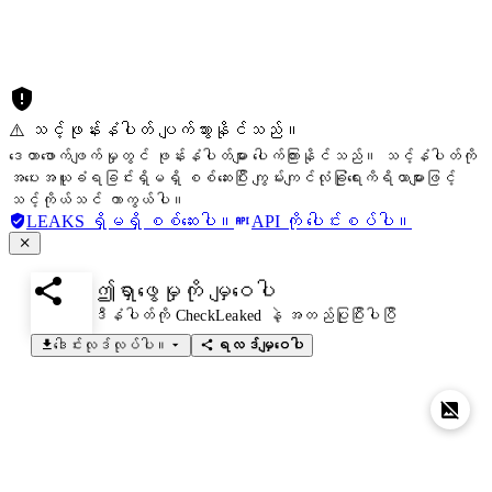
⚠️ သင့်ဖုန်းနံပါတ် ပျက်သွားနိုင်သည်။
ဒေတာဖောက်ဖျက်မှုတွင် ဖုန်းနံပါတ်များ ပေါက်ကြားနိုင်သည်။ သင့်နံပါတ်ကို
အပေးအယူခံရခြင်းရှိမရှိ စစ်ဆေးပြီး ကျွမ်းကျင်လုံခြုံရေးကိရိယာများဖြင့်
သင့်ကိုယ်သင် ကာကွယ်ပါ။
LEAKS ရှိမရှိ စစ်ဆေးပါ။
API ကို ပေါင်းစပ်ပါ။
ဤရှာဖွေမှုကို မျှဝေပါ
ဒီနံပါတ်ကို CheckLeaked နဲ့ အတည်ပြုပြီးပါပြီ
ဒေါင်းလုဒ်လုပ်ပါ။
ရလဒ်မျှဝေပါ