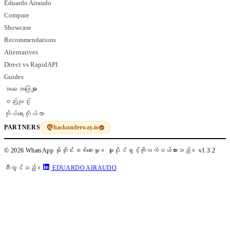
Eduardo Airaudo
Compare
Showcase
Recommendations
Alternatives
Direct vs RapidAPI
Guides
အမေးအဖြေများ
စည်းမျဥ်း
ကိုယ်ရေးကိုယ်တာ
hackunderway.io
PARTNERS
© 2026 WhatsApp မိုဘိုင်းစစ်ဆေးမှု။ မူပိုင်ခွင့်ကိုလက်ဝယ်ထားသည်။
v1.3.2
တီထွင်သည်။
EDUARDO AIRAUDO