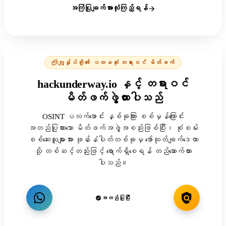
အကြံပြုချက်အားလုံးကြည့်ရန်
ကျွန်ုပ်တို့၏ ပထမဆုံး တရားဝင် မိတ်ဖက်
hackunderway.io နှင့် တရားဝင်
မိတ်ဖက်ဖွဲ့ထားပါသည်
OSINT ပလက်ဖောင်း နှစ်ခုကြား စစ်မှန်ကြောင်း
အတည်ပြုထားသော မိတ်ဖက်အဖွဲ့အစည်းဖြစ်ပြီး၊ စုံစမ်း
စစ်ဆေးသူများအား ဖုန်းနံပါတ်တစ်ခုမှ ဖော်ထုတ်ချက်ဒေတာ
သို့ တစ်ဆင့်တည်းဖြင့် ရောက်ရှိစေရန် တည်ဆောက်ထား
ပါသည်။
အတည်ပြုပြီး