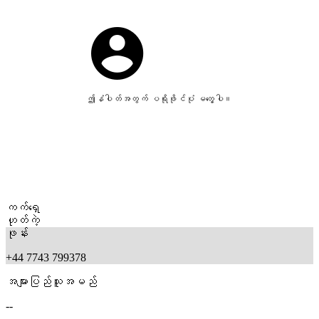
ဤနံပါတ်အတွက် ပရိုဖိုင်ပုံ မတွေ့ပါ။
ကက်ရှေ
ဟုတ်ကဲ့
ဖုန်း
+44 7743 799378
အများပြည်သူအမည်
--