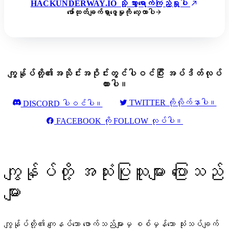
HACKUNDERWAY.IO သို့ သွားရောက်ကြည့်ရှုပါ
ဖော်ထုတ်ချက်ရှာဖွေမှုကို လေ့လာပါ
ကျွန်ုပ်တို့၏အသိုင်းအဝိုင်းတွင်ပါဝင်ပြီး အပ်ဒိတ်လုပ်
ထားပါ။
TWITTER ကိုလိုက်နာပါ။
DISCORD ပါဝင်ပါ။
FACEBOOK ကို FOLLOW လုပ်ပါ။
ကျွန်ုပ်တို့ အသုံးပြုသူများ ပြောသည်
များ
ကျွန်ုပ်တို့၏ ကျေနပ်သော ဖောက်သည်များမှ စစ်မှန်သော သုံးသပ်ချက်