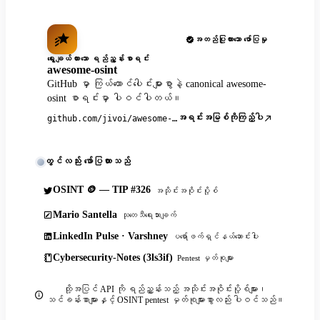
အတည်ပြုထားသော ဖော်ပြမှု
ရွေးချယ်ထားသော ရည်ညွှန်းစာရင်း
awesome-osint
GitHub မှာ ကြယ်ထောင်ပေါင်းများစွာနဲ့ canonical awesome-
osint စာရင်းမှာ ပါဝင်ပါတယ်။
အရင်းအမြစ်ကိုကြည့်ပါ
github.com/jivoi/awesome-osint
တွင်လည်း ဖော်ပြထားသည်
OSINT 🪙 — TIP #326
အသိုင်းအဝိုင်းပို့စ်
Mario Santella
သုတေသီရေးသားချက်
LinkedIn Pulse · Varshney
ပရော်ဖက်ရှင်နယ်ဆောင်းပါး
Cybersecurity-Notes (3ls3if)
Pentest မှတ်စုများ
ထို့အပြင် API ကို ရည်ညွှန်းသည့် အသိုင်းအဝိုင်းပို့စ်များ၊
သင်ခန်းစာများနှင့် OSINT pentest မှတ်စုများစွာလည်း ပါဝင်သည်။