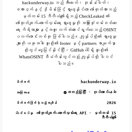
hackunderway.io သည် အီးမေးလ်၊ ဖုန်းနံပါတ်၊
စကားဝှက်နှင့် ဒိုမိန်းဖြင့် ရှာဖွေနိုင်သော ဖော်ထုတ်ထားသည့်
မှတ်တမ်း 15 ဘီလီယံကျော်ရှိသည့် CheckLeaked ၏
ဖော်ထုတ်ချက်-ထောက်လှမ်းရေး ရှာဖွေမှုကို အခြားစုံစမ်းစစ်ဆေး
ရေး ကိရိယာများနှင့်အတူ လက်ခံဆောင်ရွက်ပေးသည့် OSINT
ပလက်ဖောင်းတစ်ခု ဖြစ်ပါသည်။ ကျွန်ုပ်တို့၏ ရှာဖွေမှု
များကို ယခုအခါ သူတို့၏ footer နှင့် partners စာမျက်နှာ
တို့တွင် တွေ့မြင်နိုင်ပြီး၊ GitHub ပေါ်ရှိ သူတို့၏
WhatsOSINT စီမံကိန်းတွင်လည်း ကျွန်ုပ်တို့ ပါဝင်
ပါသည်။
hackunderway.io
မိတ်ဖက်
အတည်ပြုပြီး · လုပ်ဆောင်နေဆဲ
အခြေအနေ
2026
မိတ်ဖက်ဖြစ်ခဲ့သည့်အချိန်
ဖော်ထုတ်ချက်-ထောက်လှမ်းရေး API · မှတ်တမ်း 15
ပေါင်းစပ်မှု
ဘီလီယံကျော်