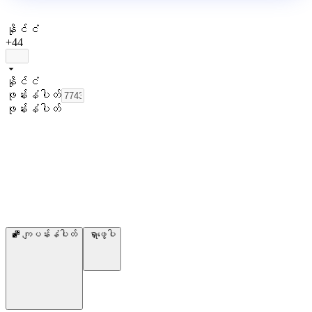
နိုင်ငံ
+44
နိုင်ငံ
ဖုန်းနံပါတ်
ဖုန်းနံပါတ်
ကျပန်းနံပါတ်
ရှာဖွေပါ