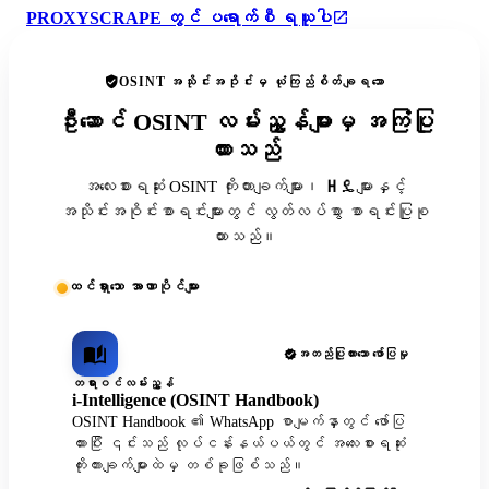
PROXYSCRAPE တွင် ပရောက်စီ ရယူပါ
OSINT အသိုင်းအဝိုင်းမှ ယုံကြည်စိတ်ချရသော
ဦးဆောင် OSINT လမ်းညွှန်များမှ အကြံပြု
ထားသည်
အလေးစားရဆုံး OSINT ကိုးကားချက်များ၊ ዘዴများနှင့်
အသိုင်းအဝိုင်းစာရင်းများတွင် လွတ်လပ်စွာ စာရင်းပြုစု
ထားသည်။
ထင်ရှားသော အာဏာပိုင်များ
အတည်ပြုထားသော ဖော်ပြမှု
တရားဝင်လမ်းညွှန်
i-Intelligence (OSINT Handbook)
OSINT Handbook ၏ WhatsApp စာမျက်နှာတွင် ဖော်ပြ
ထားပြီး ၎င်းသည် လုပ်ငန်းနယ်ပယ်တွင် အလေးစားရဆုံး
ကိုးကားချက်များထဲမှ တစ်ခုဖြစ်သည်။