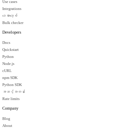
Use cases
Integrations
ဒေတာဘေ့စ်
Bulk checker
Developers
Docs
Quickstart
Python
Node.js
cURL
npm SDK
Python SDK
အဆင့်အတန်း
Rate limits
Company
Blog
About