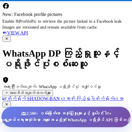
New: Facebook profile pictures
Enable fbProfilePic to retrieve the picture linked to a Facebook leak.
Images are versioned and remain available from cache.
VIEW API
WhatsApp DP ကြည့်ရှုသူနှင့်
ပရိုဖိုင်ပုံစစ်ဆေးသူ
အရေးကြီးသတိပေးချက်- WhatsApp ပရိုဖိုင်ပုံ အကျုံးဝင်မှု
အသေးစိတ်အချက်အလက်များ
တိုက်ရိုက် SHADOW-BAN ဒေတာကို ကြည့်ရှုပါ
တိုက်ရိုက်ဒေတာ
•
2,500+ ဝမ်းမြောက်သော အသုံးပြုသူများနှင့် ပူးပေါင်းပါ!
ရွေးချယ်စရာအားလုံးထဲမှာ အစျေးအနည်းဆုံး WhatsApp ပရိုဖိုင် API ဖြစ်သည