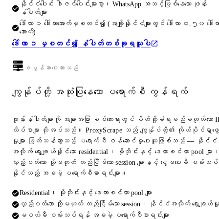
နိုင်ငံပေါင်း ဒါဇင်ပေါင်းများစွာ၊ WhatsApp အသင့်ဖြစ်နေသော ဖုန်း
နံပါတ်များ
ဒေါ်လာ ၁ ဒေါ်လာအောက်မှစတင်၍ (အချို့နိုင်ငံများတွင် ဒေါ်လာ ၀.၅၀ ဒေါ်လ
အောက်)
ဒေါ်လာ ၁ မှစတင်၍ နံပါတ်တစ်ခုရယူပါ
စပွန်ဆာပေးထားသည်
ကျွန်ုပ်တို့ အသုံးပြုနေသော ပရောက်စီ ကွန်ရက်
ဖုန်းနံပါတ်များကို အများအပြား စစ်ဆေးရာတွင် ပိတ်ဆို့ခံရမည်မဟုတ်သော I
လိပ်စာများ လိုအပ်သည်။ ProxyScrape သည် ကျွန်ုပ်တို့၏ ကိုယ်ပိုင်ရှာဖွေ
မှုများ ဖြတ်သန်းသွားသည့် ပရောက်စီ ဝန်ဆောင်မှုပေးသူဖြစ်သည် — နိုင်ငံ
အလိုက် ရွေးချယ်နိုင်သော residential၊ မိုဘိုင်းနှင့် ဒေတာစင်တာ pool များ
လှည့်ပတ်သော သို့မဟုတ် တည်ငြိမ်သော session များနှင့် ငွေမပေးမီ စမ်းသပ်
နိုင်သည့် အခမဲ့ ပရောက်စီစာရင်းများ။
Residential၊ မိုဘိုင်းနှင့် ဒေတာစင်တာ pool များ
လှည့်ပတ်သော သို့မဟုတ် တည်ငြိမ်သော session၊ နိုင်ငံအလိုက် ရွေးချယ်မှ
မဝယ်မီ စမ်းသပ်ရန် အခမဲ့ ပရောက်စီစာရင်းများ