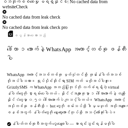
ဝဘ်ဆိုက်စစ်ဆေးမှု မရရှိနိုင်ပါ: No cached data from
websiteCheck
No cached data from leak check
No cached data from leak check pro
စပွန်ဆာပေးထားသည်
ဒေါ်လာ ၁ အောက်နဲ့ WhatsApp အကောင့်တစ်ခု ဖန်တီး
ပါ
WhatsApp အကောင့်အသစ်တစ်ခု မှတ်ပုံတင်ဖို့ ဖုန်းနံပါတ်အသစ်
လိုအပ်ပါသလား။ ရုပ်ပိုင်းဆိုင်ရာ SIM ကတ် မလိုအပ်ပါဘူး။
GrizzlySMS က WhatsApp အတည်ပြုကုဒ်ကို လက်ခံရရှိတဲ့ virtual
နံပါတ်တွေကို ငှားရမ်းပေးပါတယ် - နိုင်ငံအများစုမှာ ၁ ဒေါ်လာအောက်နဲ့ တချို့
နိုင်ငံတွေမှာ ၀.၅၀ ဒေါ်လာအောက်ပဲ ကျသင့်ပါတယ်။ WhatsApp အကောင့်
အပိုတစ်ခု ဖန်တီးဖို့၊ bot တွေကို စမ်းသပ်ဖို့ ဒါမှမဟုတ် အလိုအလျောက
စနစ်အတွက် နံပါတ်တွေကို နွေးထွေးအောင်လုပ်ဖို့ အသင့်တော်ဆုံးပါပဲ။
နံပါတ်တစ်ခုစီအတွက် ငွေပေးချေပါ — စာရင်းသွင်းရန်မလိုပါ