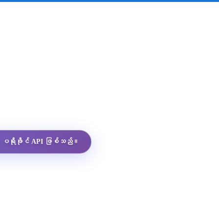
App ပရိုဖိုင် API ဖြစ်သည်။