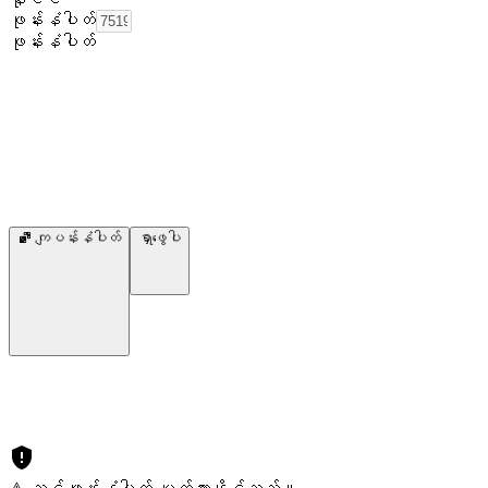
ဖုန်းနံပါတ်
ဖုန်းနံပါတ်
ကျပန်းနံပါတ်
ရှာဖွေပါ