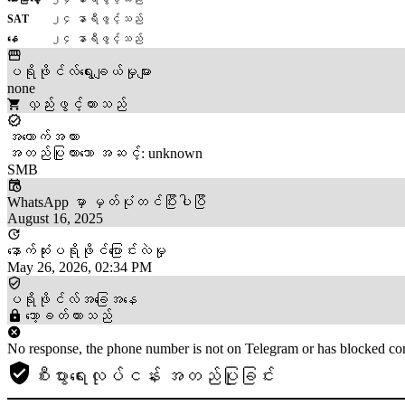
SAT
၂၄ နာရီဖွင့်သည်
နေ
၂၄ နာရီဖွင့်သည်
ပရိုဖိုင်လ်ရွေးချယ်မှုများ
none
လှည်းဖွင့်ထားသည်
အထောက်အထား
အတည်ပြုထားသော အဆင့်: unknown
SMB
WhatsApp မှာ မှတ်ပုံတင်ပြီးပါပြီ
August 16, 2025
နောက်ဆုံးပရိုဖိုင်ပြောင်းလဲမှု
May 26, 2026, 02:34 PM
ပရိုဖိုင်လ်အခြေအနေ
သော့ခတ်ထားသည်
No response, the phone number is not on Telegram or has blocked con
စီးပွားရေးလုပ်ငန်း အတည်ပြုခြင်း