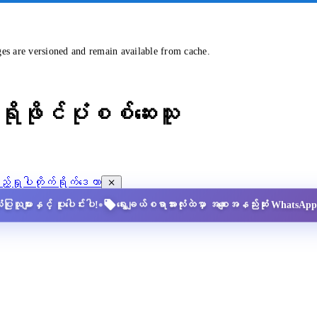
ges are versioned and remain available from cache.
ိုဖိုင်ပုံစစ်ဆေးသူ
့်ရှုပါ
တိုက်ရိုက်ဒေတာ
•
ပြုသူများနှင့် ပူးပေါင်းပါ!
ရွေးချယ်စရာအားလုံးထဲမှာ အစျေးအနည်းဆုံး Whats