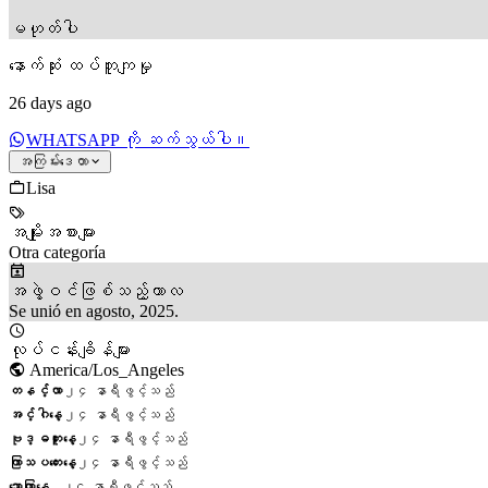
မဟုတ်ပါ
နောက်ဆုံး ထပ်တူကျမှု
26 days ago
WHATSAPP ကို ဆက်သွယ်ပါ။
အကြမ်းဒေတာ
Lisa
အမျိုးအစားများ
Otra categoría
အဖွဲ့ဝင်ဖြစ်သည့်ကာလ
Se unió en agosto, 2025.
လုပ်ငန်းချိန်များ
America/Los_Angeles
တနင်္လာ
၂၄ နာရီဖွင့်သည်
အင်္ဂါနေ့
၂၄ နာရီဖွင့်သည်
ဗုဒ္ဓဟူးနေ့
၂၄ နာရီဖွင့်သည်
ကြာသပတေးနေ့
၂၄ နာရီဖွင့်သည်
သောကြာနေ့
၂၄ နာရီဖွင့်သည်