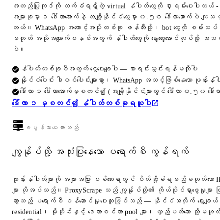
အတည်ပြုကုဒ်ကို လက်ခံရရှိတဲ့ virtual နံပါတ်တွေကို ငှားရမ်းပေးပါတယ် -
အများစုမှာ ၁ ဒေါ်လာအောက်နဲ့ တချို့နိုင်ငံတွေမှာ ၀.၅၀ ဒေါ်လာအောက်ပဲ ကျသင
တယ်။ WhatsApp အကောင့်အပိုတစ်ခု ဖန်တီးဖို့၊ bot တွေကို စမ်းသပ်ဖိ
မဟုတ် အလိုအလျောက်စနစ်အတွက် နံပါတ်တွေကို နွေးထွေးအောင်လုပ်ဖို့ အသင့်တေ
ပဲ။
နံပါတ်တစ်ခုစီအတွက် ငွေပေးချေပါ — စာရင်းသွင်းရန်မလိုပါ
နိုင်ငံပေါင်း ဒါဇင်ပေါင်းများစွာ၊ WhatsApp အသင့်ဖြစ်နေသော ဖုန်းနံပါ
ဒေါ်လာ ၁ ဒေါ်လာအောက်မှစတင်၍ (အချို့နိုင်ငံများတွင် ဒေါ်လာ ၀.၅၀ ဒေါ်လ
ဒေါ်လာ ၁ မှစတင်၍ နံပါတ်တစ်ခုရယူပါ
စပွန်ဆာပေးထားသည်
ကျွန်ုပ်တို့ အသုံးပြုနေသော ပရောက်စီ ကွန်ရက်
ဖုန်းနံပါတ်များကို အများအပြား စစ်ဆေးရာတွင် ပိတ်ဆို့ခံရမည်မဟုတ်သော 
များ လိုအပ်သည်။ ProxyScrape သည် ကျွန်ုပ်တို့၏ ကိုယ်ပိုင်ရှာဖွေမှုများ 
သွားသည့် ပရောက်စီ ဝန်ဆောင်မှုပေးသူဖြစ်သည် — နိုင်ငံအလိုက် ရွေးချယ်န
residential၊ မိုဘိုင်းနှင့် ဒေတာစင်တာ pool များ၊ လှည့်ပတ်သော သို့မဟုတ