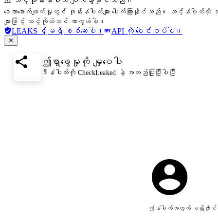
⚠️ သင့်ဖုန်းနံပါတ် ပျက်သွားနိုင်သည်။
ဒေတာဖောက်ဖျက်မှုတွင် ဖုန်းနံပါတ်များ ပေါက်ကြားနိုင်သည်။ သင့်နံပါတ်ကို အ
များဖြင့် သင့်ကိုယ်သင် ကာကွယ်ပါ။
LEAKS ရှိမရှိ စစ်ဆေးပါ။
API ကို ပေါင်းစပ်ပါ။
ဤရှာဖွေမှုကို မျှဝေပါ
ဒီနံပါတ်ကို CheckLeaked နဲ့ အတည်ပြုပြီးပါပြီ
ဤနံပါတ်အတွက် ပရိုဖိုင်ပ