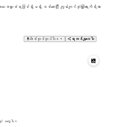
ပေးအယူခံရခြင်းရှိမရှိ စစ်ဆေးပြီး ကျွမ်းကျင်လုံခြုံရေးကိရိယာ
ဒေါင်းလုဒ်လုပ်ပါ။
ရလဒ်မျှဝေပါ
ုံ မတွေ့ပါ။