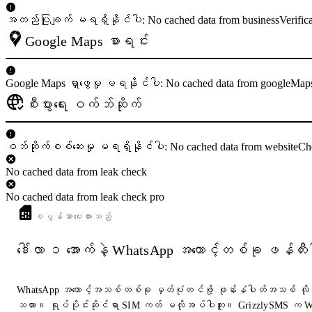
အတည်ပြုချက် မရရှိနိုင်ပါ: No cached data from businessVerifica
Google Maps စာရင်း
Google Maps ရှာဖွေမှု မရနိုင်ပါ: No cached data from googleMap
စီးပွားရေး ဝက်ဘ်ဆိုက်
ဝဘ်ဆိုက်စစ်ဆေးမှု မရရှိနိုင်ပါ: No cached data from websiteCh
No cached data from leak check
No cached data from leak check pro
စပွန်ဆာပေးထားသည်
ဒေါ်လာ ၁ အောက်နဲ့ WhatsApp အကောင့်တစ်ခု ဖန်တီး
WhatsApp အကောင့်အသစ်တစ်ခု မှတ်ပုံတင်ဖို့ ဖုန်းနံပါတ်အသစ် လိ
သလား။ ရုပ်ပိုင်းဆိုင်ရာ SIM ကတ် မလိုအပ်ပါဘူး။ GrizzlySMS က 