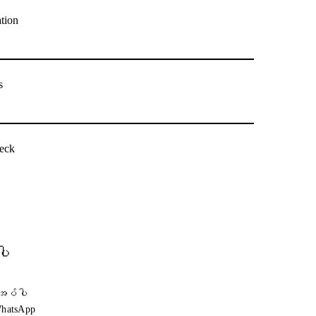
tion
s
eck
ပါ
ုအပ်ပါ
WhatsApp