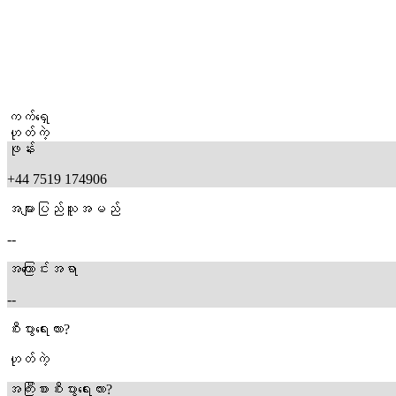
ကက်ရှေ
ဟုတ်ကဲ့
ဖုန်း
+44 7519 174906
အများပြည်သူအမည်
--
အကြောင်းအရာ
--
စီးပွားရေးလား?
ဟုတ်ကဲ့
အကြီးစားစီးပွားရေးလား?