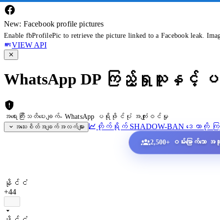
New: Facebook profile pictures
Enable fbProfilePic to retrieve the picture linked to a Facebook leak. Ima
VIEW API
WhatsApp DP ကြည့်ရှုသူနှင့် ပရ
အရေးကြီးသတိပေးချက်- WhatsApp ပရိုဖိုင်ပုံ အကျုံးဝင်မှု
တိုက်ရိုက် SHADOW-BAN ဒေတာကို ကြည
အသေးစိတ်အချက်အလက်များ
2,500+ ဝမ်းမြောက်သော အသုံး
နိုင်ငံ
+44
နိုင်ငံ