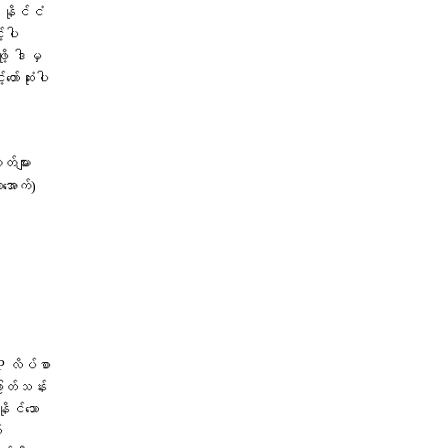
 နိုင်ငံ
့်ပါ
ု့ ဒါမှ
ာ်ဆုံးပါ
တ်များ
ာအောက်)
IP လိပ်စာ
ဖြတ်သန်း
ိုင်သော
်