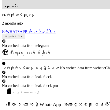
မဟုတ်ပါ
နောက်ဆုံး ထပ်တူကျမှု
2 months ago
WHATSAPP ကို ဆက်သွယ်ပါ။
အကြမ်းဒေတာ
No cached data from telegram
စီးပွားရေး ဝက်ဘ်ဆိုက်
ဝဘ်ဆိုက်စစ်ဆေးမှု မရရှိနိုင်ပါ: No cached data from websiteCh
No cached data from leak check
No cached data from leak check pro
စပွန်ဆာပေးထားသည်
ဒေါ်လာ ၁ အောက်နဲ့ WhatsApp အကောင့်တစ်ခု ဖန်တီး