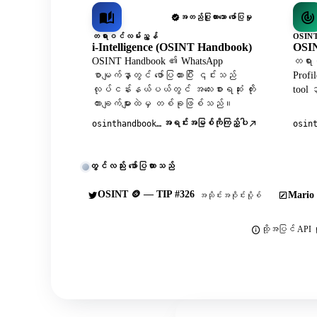
အတည်ပြုထားသော ဖော်ပြမှု
တရားဝင်လမ်းညွှန်
OSINT
i-Intelligence (OSINT Handbook)
OSIN
OSINT Handbook ၏ WhatsApp
တရားဝ
စာမျက်နှာတွင် ဖော်ပြထားပြီး ၎င်းသည်
Profi
လုပ်ငန်းနယ်ပယ်တွင် အလေးစားရဆုံး ကိုး
tool
ကားချက်များထဲမှ တစ်ခုဖြစ်သည်။
အရင်းအမြစ်ကိုကြည့်ပါ
osinthandbook.com
osin
တွင်လည်း ဖော်ပြထားသည်
OSINT 🪙 — TIP #326
Mario 
အသိုင်းအဝိုင်းပို့စ်
ထို့အပြင် API က