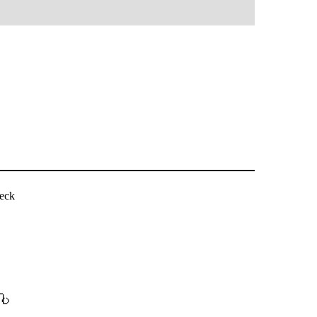
eck
ပါ