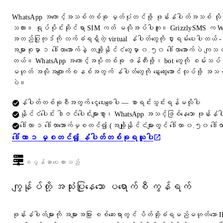
WhatsApp အကောင့်အသစ်တစ်ခု မှတ်ပုံတင်ဖို့ ဖုန်းနံပါတ်အသစ် လိ
သလား။ ရုပ်ပိုင်းဆိုင်ရာ SIM ကတ် မလိုအပ်ပါဘူး။ GrizzlySMS က 
အတည်ပြုကုဒ်ကို လက်ခံရရှိတဲ့ virtual နံပါတ်တွေကို ငှားရမ်းပေးပါတယ် -
အများစုမှာ ၁ ဒေါ်လာအောက်နဲ့ တချို့နိုင်ငံတွေမှာ ၀.၅၀ ဒေါ်လာအောက်ပဲ ကျသင
တယ်။ WhatsApp အကောင့်အပိုတစ်ခု ဖန်တီးဖို့၊ bot တွေကို စမ်းသပ်ဖိ
မဟုတ် အလိုအလျောက်စနစ်အတွက် နံပါတ်တွေကို နွေးထွေးအောင်လုပ်ဖို့ အသင့်တေ
ပဲ။
နံပါတ်တစ်ခုစီအတွက် ငွေပေးချေပါ — စာရင်းသွင်းရန်မလိုပါ
နိုင်ငံပေါင်း ဒါဇင်ပေါင်းများစွာ၊ WhatsApp အသင့်ဖြစ်နေသော ဖုန်းနံပါ
ဒေါ်လာ ၁ ဒေါ်လာအောက်မှစတင်၍ (အချို့နိုင်ငံများတွင် ဒေါ်လာ ၀.၅၀ ဒေါ်လ
ဒေါ်လာ ၁ မှစတင်၍ နံပါတ်တစ်ခုရယူပါ
စပွန်ဆာပေးထားသည်
ကျွန်ုပ်တို့ အသုံးပြုနေသော ပရောက်စီ ကွန်ရက်
ဖုန်းနံပါတ်များကို အများအပြား စစ်ဆေးရာတွင် ပိတ်ဆို့ခံရမည်မဟုတ်သော 