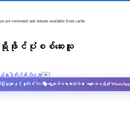
ges are versioned and remain available from cache.
ိုဖိုင်ပုံစစ်ဆေးသူ
့်ရှုပါ
တိုက်ရိုက်ဒေတာ
•
ပြုသူများနှင့် ပူးပေါင်းပါ!
ရွေးချယ်စရာအားလုံးထဲမှာ အစျေးအနည်းဆုံး Whats