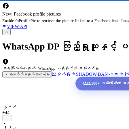
New: Facebook profile pictures
Enable fbProfilePic to retrieve the picture linked to a Facebook leak. Ima
VIEW API
WhatsApp DP ကြည့်ရှုသူနှင့် ပရ
အရေးကြီးသတိပေးချက်- WhatsApp ပရိုဖိုင်ပုံ အကျုံးဝင်မှု
တိုက်ရိုက် SHADOW-BAN ဒေတာကို ကြည
အသေးစိတ်အချက်အလက်များ
2,500+ ဝမ်းမြောက်သော အသုံး
နိုင်ငံ
+44
နိုင်ငံ