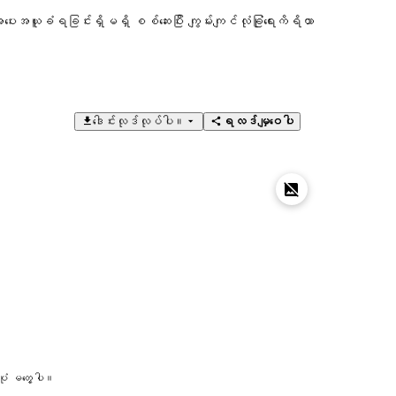
ပေးအယူခံရခြင်းရှိမရှိ စစ်ဆေးပြီး ကျွမ်းကျင်လုံခြုံရေးကိရိယာ
ဒေါင်းလုဒ်လုပ်ပါ။
ရလဒ်မျှဝေပါ
ုံ မတွေ့ပါ။