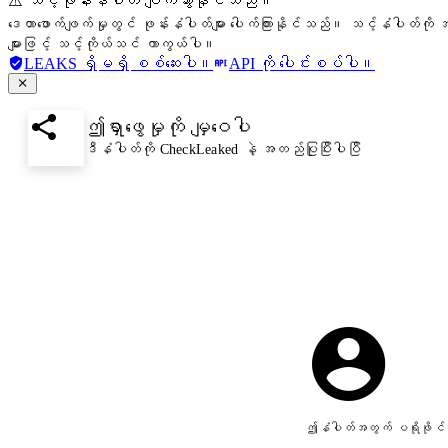
⚠️ သင့်ဖုန်းနံပါတ် ပျက်သွားနိုင်သည်။
ဒေတာဖောက်ဖျက်မှုတွင် ဖုန်းနံပါတ်များ ပေါက်ကြားနိုင်သည်။ သင့်နံပါတ်ကို အ
များဖြင့် သင့်ကိုယ်သင် ကာကွယ်ပါ။
LEAKS ရှိမရှိ စစ်ဆေးပါ။
API ကို ပေါင်းစပ်ပါ။
ဤရှာဖွေမှုကို မျှဝေပါ
ဒီနံပါတ်ကို CheckLeaked နဲ့ အတည်ပြုပြီးပါပြီ
ဤနံပါတ်အတွက် ပရိုဖိုင်ပ