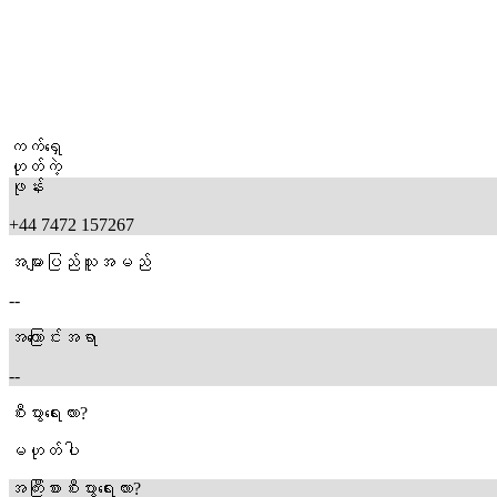
ကက်ရှေ
ဟုတ်ကဲ့
ဖုန်း
+44 7472 157267
အများပြည်သူအမည်
--
အကြောင်းအရာ
--
စီးပွားရေးလား?
မဟုတ်ပါ
အကြီးစားစီးပွားရေးလား?