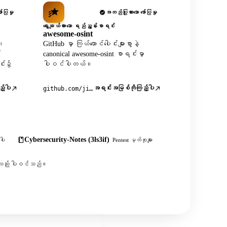
်ပြမှု
အတည်ပြုထားသော ဖော်ပြမှု
ရွေးချယ်ထားသော ရည်ညွှန်းစာရင်း
awesome-osint
X၊
GitHub မှာ ကြယ်ထောင်ပေါင်းများစွာနဲ့
်
canonical awesome-osint စာရင်းမှာ
င်း၌
ပါဝင်ပါတယ်။
့်ပါ
အရင်းအမြစ်ကိုကြည့်ပါ
github.com/jivoi/awesome-osint
Cybersecurity-Notes (3ls3if)
ါး
Pentest မှတ်စုများ
းစွာလည်း ပါဝင်သည်။