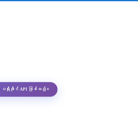
App ပရိုဖိုင် API ဖြစ်သည်။