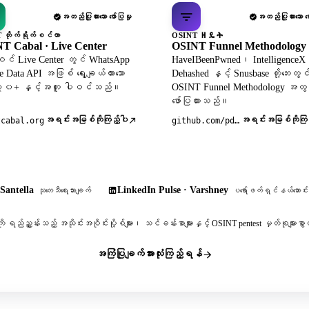
အတည်ပြုထားသော ဖော်ပြမှု
အတည်ပြုထားသော ဖော
 တိုက်ရိုက်စင်တာ
OSINT ዘዴት
T Cabal · Live Center
OSINT Funnel Methodology
င် Live Center တွင် WhatsApp
HaveIBeenPwned၊ Intelligence
le Data API အဖြစ် ရွေးချယ်ထားသော
Dehashed နှင့် Snusbase တို့ဘေးတွင
 ၃၀+ နှင့်အတူ ပါဝင်သည်။
OSINT Funnel Methodology အတွ
ဖော်ပြထားသည်။
အရင်းအမြစ်ကိုကြည့်ပါ
အရင်းအမြစ်ကိုကြည
tcabal.org
github.com/pdudotdev/ofm
Santella
LinkedIn Pulse · Varshney
သုတေသီရေးသားချက်
ပရော်ဖက်ရှင်နယ်ဆောင်းပ
ို ရည်ညွှန်းသည့် အသိုင်းအဝိုင်းပို့စ်များ၊ သင်ခန်းစာများနှင့် OSINT pentest မှတ်စုမျာ
အကြံပြုချက်အားလုံးကြည့်ရန်