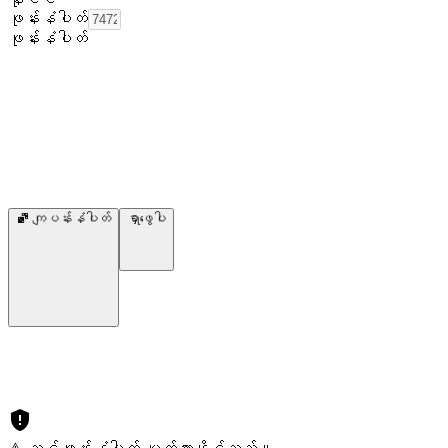
ဖုန်းနံပါတ်
ဖုန်းနံပါတ်
ကျပန်းနံပါတ်
ရှာဖွေပါ