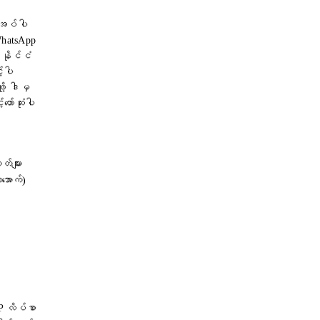
ုအပ်ပါ
WhatsApp
 နိုင်ငံ
့်ပါ
ု့ ဒါမှ
ာ်ဆုံးပါ
တ်များ
ာအောက်)
IP လိပ်စာ