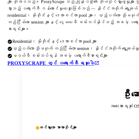
များ လိုအပ်သည်။ ProxyScrape သည် ကျွန်ုပ်တို့၏ ကိုယ်ပိုင်ရှာဖွေမှုများ 
သွားသည့် ပရောက်စီ ဝန်ဆောင်မှုပေးသူဖြစ်သည် — နိုင်ငံအလိုက် ရွေးချယ်န
residential၊ မိုဘိုင်းနှင့် ဒေတာစင်တာ pool များ၊ လှည့်ပတ်သော သို့မဟုတ
တည်ငြိမ်သော session များနှင့် ငွေမပေးမီ စမ်းသပ်နိုင်သည့် အခမဲ့ ပရေ
စာရင်းများ။
Residential၊ မိုဘိုင်းနှင့် ဒေတာစင်တာ pool များ
လှည့်ပတ်သော သို့မဟုတ် တည်ငြိမ်သော session၊ နိုင်ငံအလိုက် ရွေးချယ်မှ
မဝယ်မီ စမ်းသပ်ရန် အခမဲ့ ပရောက်စီစာရင်းများ
PROXYSCRAPE တွင် ပရောက်စီ ရယူပါ
ဦးဆေ
အလေးစားရဆုံး O
ထင်ရှားသော အာဏာပိုင်များ