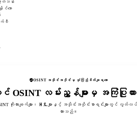
ဖြတ်သန်း
ိုင်သော
်
ာက်စီ
ု
OSINT အသိုင်းအဝိုင်းမှ ယုံကြည်စိတ်ချရသော
ာင် OSINT လမ်းညွှန်များမှ အကြံပြုထ
SINT ကိုးကားချက်များ၊ ዘዴများနှင့် အသိုင်းအဝိုင်းစာရင်းများတွင် လွတ်လပ်
ထားသည်။