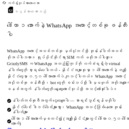
ကက်ရှ်လုပ်ထားသောဒေတာ
စပွန်ဆာပေးထားသည်
ဒေါ်လာ ၁ အောက်နဲ့ WhatsApp အကောင့်တစ်ခု ဖန်တီး
ပါ
WhatsApp အကောင့်အသစ်တစ်ခု မှတ်ပုံတင်ဖို့ ဖုန်းနံပါတ်အသစ်
လိုအပ်ပါသလား။ ရုပ်ပိုင်းဆိုင်ရာ SIM ကတ် မလိုအပ်ပါဘူး။
GrizzlySMS က WhatsApp အတည်ပြုကုဒ်ကို လက်ခံရရှိတဲ့ virtual
နံပါတ်တွေကို ငှားရမ်းပေးပါတယ် - နိုင်ငံအများစုမှာ ၁ ဒေါ်လာအောက်နဲ့ တချို့
နိုင်ငံတွေမှာ ၀.၅၀ ဒေါ်လာအောက်ပဲ ကျသင့်ပါတယ်။ WhatsApp အကောင့်
အပိုတစ်ခု ဖန်တီးဖို့၊ bot တွေကို စမ်းသပ်ဖို့ ဒါမှမဟုတ် အလိုအလျောက
စနစ်အတွက် နံပါတ်တွေကို နွေးထွေးအောင်လုပ်ဖို့ အသင့်တော်ဆုံးပါပဲ။
နံပါတ်တစ်ခုစီအတွက် ငွေပေးချေပါ — စာရင်းသွင်းရန်မလိုပါ
နိုင်ငံပေါင်း ဒါဇင်ပေါင်းများစွာ၊ WhatsApp အသင့်ဖြစ်နေသော ဖုန်း
နံပါတ်များ
ဒေါ်လာ ၁ ဒေါ်လာအောက်မှစတင်၍ (အချို့နိုင်ငံများတွင် ဒေါ်လာ ၀.၅၀ ဒေါ်လ
အောက်)