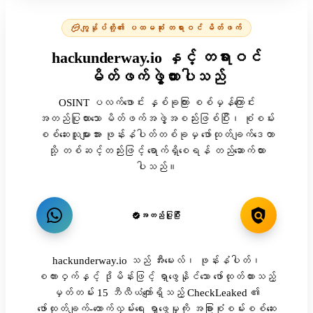
ကျွန်ုပ်တို့၏ ပထမဆုံး တရားဝင် မိတ်ဖက်
hackunderway.io နှင့် တရားဝင်
မိတ်ဖက်ဖွဲ့ထားပါသည်
OSINT ပလက်ဖောင်း နှစ်ခုကြား စစ်မှန်ကြောင်း
အတည်ပြုထားသော မိတ်ဖက်အဖွဲ့အစည်းဖြစ်ပြီး၊ စုံစမ်း
စစ်ဆေးသူများအား ဖုန်းနံပါတ်တစ်ခုမှ ဖော်ထုတ်ချက်ဒေတာ
သို့ တစ်ဆင့်တည်းဖြင့် ရောက်ရှိစေရန် တည်ဆောက်ထား
ပါသည်။
အတည်ပြုပြီး
hackunderway.io သည် အီးမေးလ်၊ ဖုန်းနံပါတ်၊
စကားဝှက်နှင့် ဒိုမိန်းဖြင့် ရှာဖွေနိုင်သော ဖော်ထုတ်ထားသည့်
မှတ်တမ်း 15 ဘီလီယံကျော်ရှိသည့် CheckLeaked ၏
ဖော်ထုတ်ချက်-ထောက်လှမ်းရေး ရှာဖွေမှုကို အခြားစုံစမ်းစစ်ဆေး