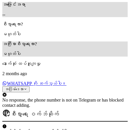
အကြောင်းအရာ
--
စီးပွားရေးလား?
မဟုတ်ပါ
အကြီးစားစီးပွားရေးလား?
မဟုတ်ပါ
နောက်ဆုံး ထပ်တူကျမှု
2 months ago
WHATSAPP ကို ဆက်သွယ်ပါ။
အကြမ်းဒေတာ
No response, the phone number is not on Telegram or has blocked
contact adding.
စီးပွားရေး ဝက်ဘ်ဆိုက်