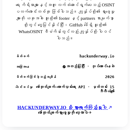
ရေး ကိရိယာများနှင့်အတူ လက်ခံဆောင်ရွက်ပေးသည့် OSINT
ပလက်ဖောင်းတစ်ခု ဖြစ်ပါသည်။ ကျွန်ုပ်တို့၏ ရှာဖွေမှု
များကို ယခုအခါ သူတို့၏ footer နှင့် partners စာမျက်နှာ
တို့တွင် တွေ့မြင်နိုင်ပြီး၊ GitHub ပေါ်ရှိ သူတို့၏
WhatsOSINT စီမံကိန်းတွင်လည်း ကျွန်ုပ်တို့ ပါဝင်
ပါသည်။
hackunderway.io
မိတ်ဖက်
အတည်ပြုပြီး · လုပ်ဆောင်နေဆဲ
အခြေအနေ
2026
မိတ်ဖက်ဖြစ်ခဲ့သည့်အချိန်
ဖော်ထုတ်ချက်-ထောက်လှမ်းရေး API · မှတ်တမ်း 15
ပေါင်းစပ်မှု
ဘီလီယံကျော်
HACKUNDERWAY.IO သို့ သွားရောက်ကြည့်ရှုပါ
ဖော်ထုတ်ချက်ရှာဖွေမှုကို လေ့လာပါ