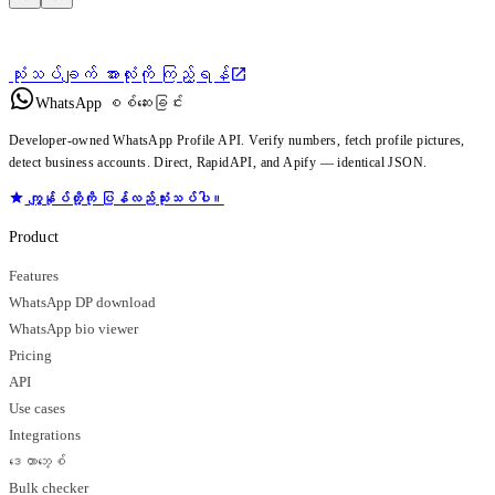
သုံးသပ်ချက် အားလုံးကို ကြည့်ရန်
WhatsApp စစ်ဆေးခြင်း
Developer-owned WhatsApp Profile API. Verify numbers, fetch profile pictures,
detect business accounts. Direct, RapidAPI, and Apify — identical JSON.
ကျွန်ုပ်တို့ကို ပြန်လည်သုံးသပ်ပါ။
Product
Features
WhatsApp DP download
WhatsApp bio viewer
Pricing
API
Use cases
Integrations
ဒေတာဘေ့စ်
Bulk checker