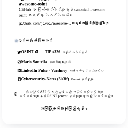
awesome-osint
GitHub မှာ ကြယ်ထောင်ပေါင်းများစွာနဲ့ canonical awesome-
osint စာရင်းမှာ ပါဝင်ပါတယ်။
အရင်းအမြစ်ကိုကြည့်ပါ
github.com/jivoi/awesome-osint
တွင်လည်း ဖော်ပြထားသည်
OSINT 🪙 — TIP #326
အသိုင်းအဝိုင်းပို့စ်
Mario Santella
သုတေသီရေးသားချက်
LinkedIn Pulse · Varshney
ပရော်ဖက်ရှင်နယ်ဆောင်းပါး
Cybersecurity-Notes (3ls3if)
Pentest မှတ်စုများ
ထို့အပြင် API ကို ရည်ညွှန်းသည့် အသိုင်းအဝိုင်းပို့စ်များ၊
သင်ခန်းစာများနှင့် OSINT pentest မှတ်စုများစွာလည်း ပါဝင်သည်။
အကြံပြုချက်အားလုံးကြည့်ရန်