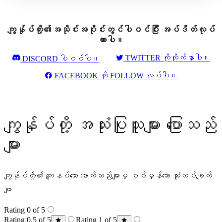
ကျွန်ုပ်တို့၏အသိုင်းအဝိုင်းတွင်ပါဝင်ပြီး အပ်ဒိတ်လုပ်
ထားပါ။
TWITTER ကိုလိုက်နာပါ။
DISCORD ပါဝင်ပါ။
FACEBOOK ကို FOLLOW လုပ်ပါ။
ကျွန်ုပ်တို့ အသုံးပြုသူများ ပြောသည်
များ
ကျွန်ုပ်တို့၏ ကျေနပ်သော ဖောက်သည်များမှ စစ်မှန်သော သုံးသပ်ချက်
များ
Rating 0 of 5
Rating 0.5 of 5
Rating 1 of 5