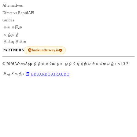
Alternatives
Direct vs RapidAPI
Guides
အမေးအဖြေများ
စည်းမျဥ်း
ကိုယ်ရေးကိုယ်တာ
hackunderway.io
PARTNERS
© 2026 WhatsApp မိုဘိုင်းစစ်ဆေးမှု။ မူပိုင်ခွင့်ကိုလက်ဝယ်ထားသည်။
v1.3.2
တီထွင်သည်။
EDUARDO AIRAUDO