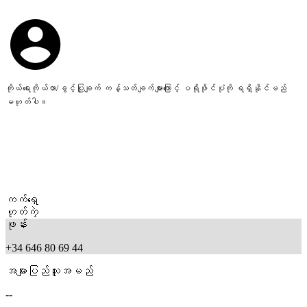
ကိုယ်ရေးကိုယ်တာ/ခွင့်ပြုချက် ကန့်သတ်ချက်များကြောင့် ပရိုဖိုင်ပုံကို ရရှိနိုင်မည်
မဟုတ်ပါ။
ကက်ရှေ
ဟုတ်ကဲ့
ဖုန်း
+34 646 80 69 44
အများပြည်သူအမည်
--