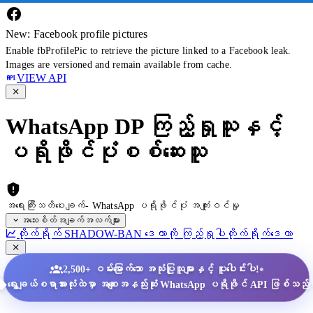
New: Facebook profile pictures
Enable fbProfilePic to retrieve the picture linked to a Facebook leak.
Images are versioned and remain available from cache.
VIEW API
WhatsApp DP ကြည့်ရှုသူနှင့်
ပရိုဖိုင်ပုံစစ်ဆေးသူ
အရေးကြီးသတိပေးချက်- WhatsApp ပရိုဖိုင်ပုံ အကျုံးဝင်မှု
အသေးစိတ်အချက်အလက်များ
တိုက်ရိုက် SHADOW-BAN ဒေတာကို ကြည့်ရှုပါ
တိုက်ရိုက်ဒေတာ
•
2,500+ ဝမ်းမြောက်သော အသုံးပြုသူများနှင့် ပူးပေါင်းပါ!
ရွေးချယ်စရာအားလုံးထဲမှာ အစျေးအနည်းဆုံး WhatsApp ပရိုဖိုင် API ဖြစ်သည