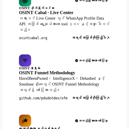
အတည်ပြုထားသော ဖော်ပြမှု
OSINT တိုက်ရိုက်စင်တာ
OSINT Cabal · Live Center
တရားဝင် Live Center တွင် WhatsApp Profile Data
API အဖြစ် ရွေးချယ်ထားသော tool ၃၀+ နှင့်အတူ ပါဝင်
သည်။
အရင်းအမြစ်ကိုကြည့်ပါ
osintcabal.org
အတည်ပြုထားသော ဖော်ပြမှု
OSINT ዘዴት
OSINT Funnel Methodology
HaveIBeenPwned၊ IntelligenceX၊ Dehashed နှင့်
Snusbase တို့ဘေးတွင် OSINT Funnel Methodology
အတွင်း၌ ဖော်ပြထားသည်။
အရင်းအမြစ်ကိုကြည့်ပါ
github.com/pdudotdev/ofm
အတည်ပြုထားသော ဖော်ပြမှု
ရွေးချယ်ထားသော ရည်ညွှန်းစာရင်း