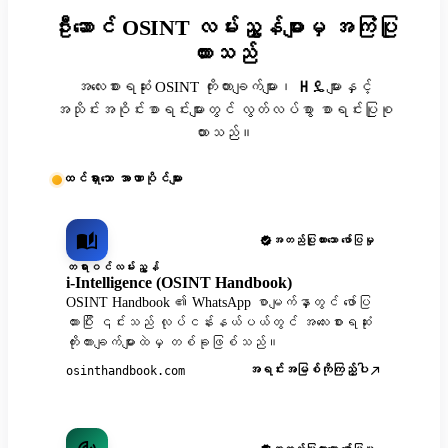
ဦးဆောင် OSINT လမ်းညွှန်များမှ အကြံပြု
ထားသည်
အလေးစားရဆုံး OSINT ကိုးကားချက်များ၊ ዘዴများနှင့်
အသိုင်းအဝိုင်းစာရင်းများတွင် လွတ်လပ်စွာ စာရင်းပြုစု
ထားသည်။
ထင်ရှားသော အာဏာပိုင်များ
အတည်ပြုထားသော ဖော်ပြမှု
တရားဝင်လမ်းညွှန်
i-Intelligence (OSINT Handbook)
OSINT Handbook ၏ WhatsApp စာမျက်နှာတွင် ဖော်ပြ
ထားပြီး ၎င်းသည် လုပ်ငန်းနယ်ပယ်တွင် အလေးစားရဆုံး
ကိုးကားချက်များထဲမှ တစ်ခုဖြစ်သည်။
အရင်းအမြစ်ကိုကြည့်ပါ
osinthandbook.com