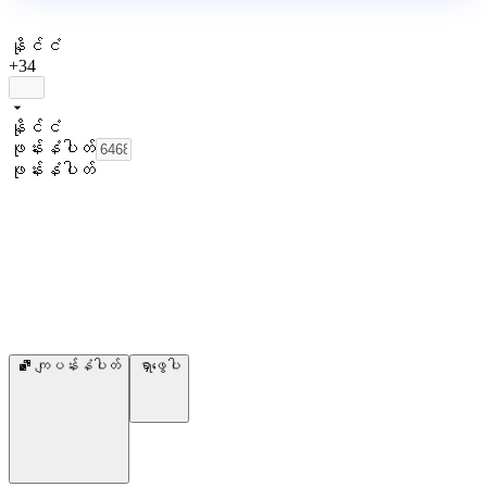
နိုင်ငံ
+34
နိုင်ငံ
ဖုန်းနံပါတ်
ဖုန်းနံပါတ်
ကျပန်းနံပါတ်
ရှာဖွေပါ