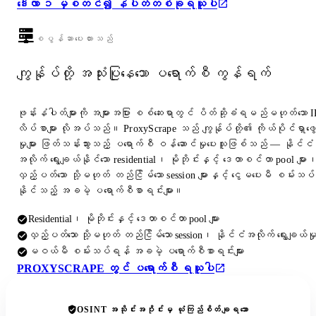
ဒေါ်လာ ၁ မှစတင်၍ နံပါတ်တစ်ခုရယူပါ
စပွန်ဆာပေးထားသည်
ကျွန်ုပ်တို့ အသုံးပြုနေသော ပရောက်စီ ကွန်ရက်
ဖုန်းနံပါတ်များကို အများအပြား စစ်ဆေးရာတွင် ပိတ်ဆို့ခံရမည်မဟုတ်သော I
လိပ်စာများ လိုအပ်သည်။ ProxyScrape သည် ကျွန်ုပ်တို့၏ ကိုယ်ပိုင်ရှာဖွေ
မှုများ ဖြတ်သန်းသွားသည့် ပရောက်စီ ဝန်ဆောင်မှုပေးသူဖြစ်သည် — နိုင်ငံ
အလိုက် ရွေးချယ်နိုင်သော residential၊ မိုဘိုင်းနှင့် ဒေတာစင်တာ pool များ
လှည့်ပတ်သော သို့မဟုတ် တည်ငြိမ်သော session များနှင့် ငွေမပေးမီ စမ်းသပ်
နိုင်သည့် အခမဲ့ ပရောက်စီစာရင်းများ။
Residential၊ မိုဘိုင်းနှင့် ဒေတာစင်တာ pool များ
လှည့်ပတ်သော သို့မဟုတ် တည်ငြိမ်သော session၊ နိုင်ငံအလိုက် ရွေးချယ်မှ
မဝယ်မီ စမ်းသပ်ရန် အခမဲ့ ပရောက်စီစာရင်းများ
PROXYSCRAPE တွင် ပရောက်စီ ရယူပါ
OSINT အသိုင်းအဝိုင်းမှ ယုံကြည်စိတ်ချရသော