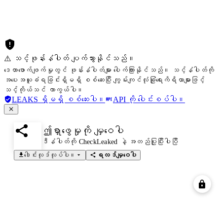
⚠️ သင့်ဖုန်းနံပါတ် ပျက်သွားနိုင်သည်။
ဒေတာဖောက်ဖျက်မှုတွင် ဖုန်းနံပါတ်များ ပေါက်ကြားနိုင်သည်။ သင့်နံပါတ်ကို
အပေးအယူခံရခြင်းရှိမရှိ စစ်ဆေးပြီး ကျွမ်းကျင်လုံခြုံရေးကိရိယာများဖြင့်
သင့်ကိုယ်သင် ကာကွယ်ပါ။
LEAKS ရှိမရှိ စစ်ဆေးပါ။
API ကို ပေါင်းစပ်ပါ။
ဤရှာဖွေမှုကို မျှဝေပါ
ဒီနံပါတ်ကို CheckLeaked နဲ့ အတည်ပြုပြီးပါပြီ
ဒေါင်းလုဒ်လုပ်ပါ။
ရလဒ်မျှဝေပါ