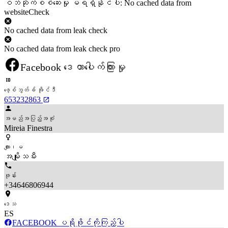
ဝဘ်ဆိုက်စစ်ဆေးမှု မရရှိနိုင်ပါ: No cached data from
websiteCheck
No cached data from leak check
No cached data from leak check pro
Facebook ဒေတာပေါက်ကြားမှု
ဖေ့စ်ဘွတ်ခ် အိုင်ဒီ
653232863
အမည်အပြည့်အစုံ
Mireia Finestra
ကျား၊မ
အမျိုးသမီး
ဖုန်း
+34646806944
ဒေသ
ES
FACEBOOK ပရိုဖိုင်ကိုကြည့်ပါ