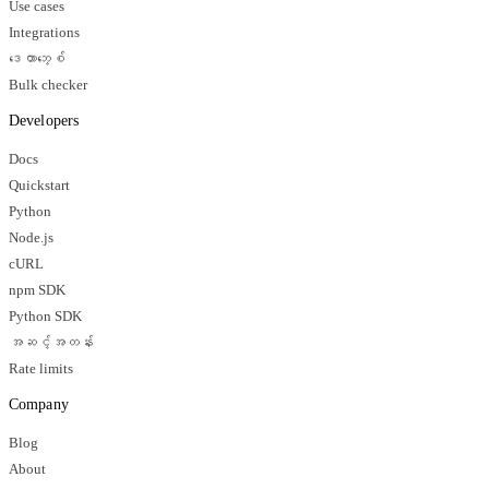
Use cases
Integrations
ဒေတာဘေ့စ်
Bulk checker
Developers
Docs
Quickstart
Python
Node.js
cURL
npm SDK
Python SDK
အဆင့်အတန်း
Rate limits
Company
Blog
About