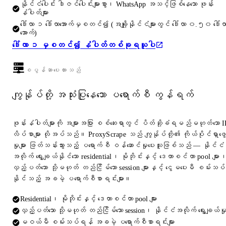
နိုင်ငံပေါင်း ဒါဇင်ပေါင်းများစွာ၊ WhatsApp အသင့်ဖြစ်နေသော ဖုန်း
နံပါတ်များ
ဒေါ်လာ ၁ ဒေါ်လာအောက်မှစတင်၍ (အချို့နိုင်ငံများတွင် ဒေါ်လာ ၀.၅၀ ဒေါ်လ
အောက်)
ဒေါ်လာ ၁ မှစတင်၍ နံပါတ်တစ်ခုရယူပါ
စပွန်ဆာပေးထားသည်
ကျွန်ုပ်တို့ အသုံးပြုနေသော ပရောက်စီ ကွန်ရက်
ဖုန်းနံပါတ်များကို အများအပြား စစ်ဆေးရာတွင် ပိတ်ဆို့ခံရမည်မဟုတ်သော I
လိပ်စာများ လိုအပ်သည်။ ProxyScrape သည် ကျွန်ုပ်တို့၏ ကိုယ်ပိုင်ရှာဖွေ
မှုများ ဖြတ်သန်းသွားသည့် ပရောက်စီ ဝန်ဆောင်မှုပေးသူဖြစ်သည် — နိုင်ငံ
အလိုက် ရွေးချယ်နိုင်သော residential၊ မိုဘိုင်းနှင့် ဒေတာစင်တာ pool များ
လှည့်ပတ်သော သို့မဟုတ် တည်ငြိမ်သော session များနှင့် ငွေမပေးမီ စမ်းသပ်
နိုင်သည့် အခမဲ့ ပရောက်စီစာရင်းများ။
Residential၊ မိုဘိုင်းနှင့် ဒေတာစင်တာ pool များ
လှည့်ပတ်သော သို့မဟုတ် တည်ငြိမ်သော session၊ နိုင်ငံအလိုက် ရွေးချယ်မှ
မဝယ်မီ စမ်းသပ်ရန် အခမဲ့ ပရောက်စီစာရင်းများ