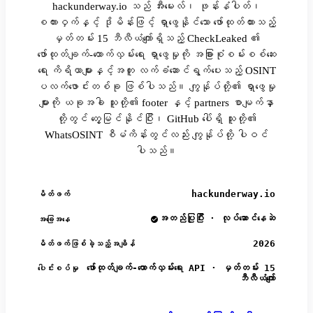
hackunderway.io သည် အီးမေးလ်၊ ဖုန်းနံပါတ်၊
စကားဝှက်နှင့် ဒိုမိန်းဖြင့် ရှာဖွေနိုင်သော ဖော်ထုတ်ထားသည့်
မှတ်တမ်း 15 ဘီလီယံကျော်ရှိသည့် CheckLeaked ၏
ဖော်ထုတ်ချက်-ထောက်လှမ်းရေး ရှာဖွေမှုကို အခြားစုံစမ်းစစ်ဆေး
ရေး ကိရိယာများနှင့်အတူ လက်ခံဆောင်ရွက်ပေးသည့် OSINT
ပလက်ဖောင်းတစ်ခု ဖြစ်ပါသည်။ ကျွန်ုပ်တို့၏ ရှာဖွေမှု
များကို ယခုအခါ သူတို့၏ footer နှင့် partners စာမျက်နှာ
တို့တွင် တွေ့မြင်နိုင်ပြီး၊ GitHub ပေါ်ရှိ သူတို့၏
WhatsOSINT စီမံကိန်းတွင်လည်း ကျွန်ုပ်တို့ ပါဝင်
ပါသည်။
hackunderway.io
မိတ်ဖက်
အတည်ပြုပြီး · လုပ်ဆောင်နေဆဲ
အခြေအနေ
2026
မိတ်ဖက်ဖြစ်ခဲ့သည့်အချိန်
ဖော်ထုတ်ချက်-ထောက်လှမ်းရေး API · မှတ်တမ်း 15
ပေါင်းစပ်မှု
ဘီလီယံကျော်