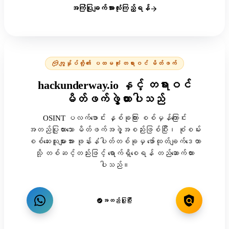
အကြံပြုချက်အားလုံးကြည့်ရန်
ကျွန်ုပ်တို့၏ ပထမဆုံး တရားဝင် မိတ်ဖက်
hackunderway.io နှင့် တရားဝင်
မိတ်ဖက်ဖွဲ့ထားပါသည်
OSINT ပလက်ဖောင်း နှစ်ခုကြား စစ်မှန်ကြောင်း
အတည်ပြုထားသော မိတ်ဖက်အဖွဲ့အစည်းဖြစ်ပြီး၊ စုံစမ်း
စစ်ဆေးသူများအား ဖုန်းနံပါတ်တစ်ခုမှ ဖော်ထုတ်ချက်ဒေတာ
သို့ တစ်ဆင့်တည်းဖြင့် ရောက်ရှိစေရန် တည်ဆောက်ထား
ပါသည်။
အတည်ပြုပြီး