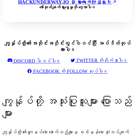
HACKUNDERWAY.IO သို့ သွားရောက်ကြည့်ရှုပါ
ဖော်ထုတ်ချက်ရှာဖွေမှုကို လေ့လာပါ
ကျွန်ုပ်တို့၏အသိုင်းအဝိုင်းတွင်ပါဝင်ပြီး အပ်ဒိတ်လုပ်
ထားပါ။
TWITTER ကိုလိုက်နာပါ။
DISCORD ပါဝင်ပါ။
FACEBOOK ကို FOLLOW လုပ်ပါ။
ကျွန်ုပ်တို့ အသုံးပြုသူများ ပြောသည်
များ
ကျွန်ုပ်တို့၏ ကျေနပ်သော ဖောက်သည်များမှ စစ်မှန်သော သုံးသပ်ချက်