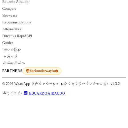
Eduardo Airaudo
Compare
Showcase
Recommendations
Alternatives
Direct vs RapidAPI
Guides
အမေးအဖြေများ
စည်းမျဥ်း
ကိုယ်ရေးကိုယ်တာ
hackunderway.io
PARTNERS
© 2026 WhatsApp မိုဘိုင်းစစ်ဆေးမှု။ မူပိုင်ခွင့်ကိုလက်ဝယ်ထားသည်။
v1.3.2
တီထွင်သည်။
EDUARDO AIRAUDO