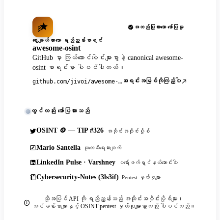
အတည်ပြုထားသော ဖော်ပြမှု
ရွေးချယ်ထားသော ရည်ညွှန်းစာရင်း
awesome-osint
GitHub မှာ ကြယ်ထောင်ပေါင်းများစွာနဲ့ canonical awesome-
osint စာရင်းမှာ ပါဝင်ပါတယ်။
အရင်းအမြစ်ကိုကြည့်ပါ
github.com/jivoi/awesome-osint
တွင်လည်း ဖော်ပြထားသည်
OSINT 🪙 — TIP #326
အသိုင်းအဝိုင်းပို့စ်
Mario Santella
သုတေသီရေးသားချက်
LinkedIn Pulse · Varshney
ပရော်ဖက်ရှင်နယ်ဆောင်းပါး
Cybersecurity-Notes (3ls3if)
Pentest မှတ်စုများ
ထို့အပြင် API ကို ရည်ညွှန်းသည့် အသိုင်းအဝိုင်းပို့စ်များ၊
သင်ခန်းစာများနှင့် OSINT pentest မှတ်စုများစွာလည်း ပါဝင်သည်။