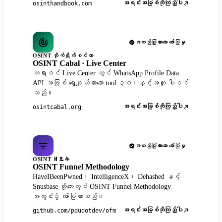
အရင်းအမြစ်ကိုကြည့်ပါ
osinthandbook.com
အတည်ပြုထားသော ဖော်ပြမှု
OSINT တိုက်ရိုက်စင်တာ
OSINT Cabal · Live Center
တရားဝင် Live Center တွင် WhatsApp Profile Data
API အဖြစ် ရွေးချယ်ထားသော tool ၃၀+ နှင့်အတူ ပါဝင်
သည်။
အရင်းအမြစ်ကိုကြည့်ပါ
osintcabal.org
အတည်ပြုထားသော ဖော်ပြမှု
OSINT ዘዴት
OSINT Funnel Methodology
HaveIBeenPwned၊ IntelligenceX၊ Dehashed နှင့်
Snusbase တို့ဘေးတွင် OSINT Funnel Methodology
အတွင်း၌ ဖော်ပြထားသည်။
အရင်းအမြစ်ကိုကြည့်ပါ
github.com/pdudotdev/ofm