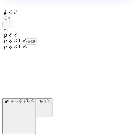
နိုင်ငံ
+34
နိုင်ငံ
ဖုန်းနံပါတ်
ဖုန်းနံပါတ်
ကျပန်းနံပါတ်
ရှာဖွေပါ