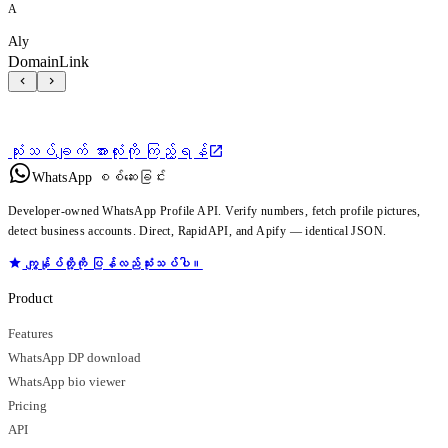
A
Aly
DomainLink
သုံးသပ်ချက် အားလုံးကို ကြည့်ရန်
WhatsApp စစ်ဆေးခြင်း
Developer-owned WhatsApp Profile API. Verify numbers, fetch profile pictures,
detect business accounts. Direct, RapidAPI, and Apify — identical JSON.
ကျွန်ုပ်တို့ကို ပြန်လည်သုံးသပ်ပါ။
Product
Features
WhatsApp DP download
WhatsApp bio viewer
Pricing
API