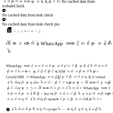
ဝဘ်ဆိုက်စစ်ဆေးမှု မရရှိနိုင်ပါ: No cached data from
websiteCheck
No cached data from leak check
No cached data from leak check pro
စပွန်ဆာပေးထားသည်
ဒေါ်လာ ၁ အောက်နဲ့ WhatsApp အကောင့်တစ်ခု ဖန်တီး
ပါ
WhatsApp အကောင့်အသစ်တစ်ခု မှတ်ပုံတင်ဖို့ ဖုန်းနံပါတ်အသစ်
လိုအပ်ပါသလား။ ရုပ်ပိုင်းဆိုင်ရာ SIM ကတ် မလိုအပ်ပါဘူး။
GrizzlySMS က WhatsApp အတည်ပြုကုဒ်ကို လက်ခံရရှိတဲ့ virtual
နံပါတ်တွေကို ငှားရမ်းပေးပါတယ် - နိုင်ငံအများစုမှာ ၁ ဒေါ်လာအောက်နဲ့ တချို့
နိုင်ငံတွေမှာ ၀.၅၀ ဒေါ်လာအောက်ပဲ ကျသင့်ပါတယ်။ WhatsApp အကောင့်
အပိုတစ်ခု ဖန်တီးဖို့၊ bot တွေကို စမ်းသပ်ဖို့ ဒါမှမဟုတ် အလိုအလျောက
စနစ်အတွက် နံပါတ်တွေကို နွေးထွေးအောင်လုပ်ဖို့ အသင့်တော်ဆုံးပါပဲ။
နံပါတ်တစ်ခုစီအတွက် ငွေပေးချေပါ — စာရင်းသွင်းရန်မလိုပါ