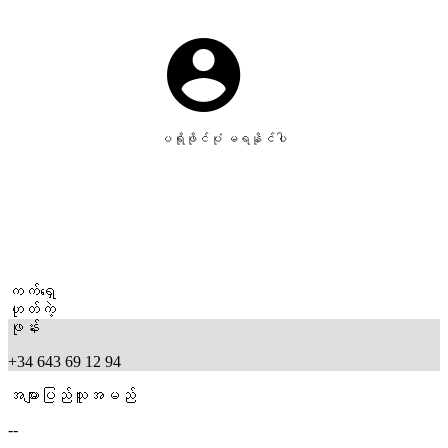
ပရိုဖိုင်ပုံ မရနိုင်ပါ
ကက်ရှေ
ဟုတ်ကဲ့
ဖုန်း
+34 643 69 12 94
အများပြည်သူအမည်
--