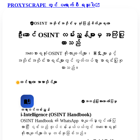
PROXYSCRAPE တွင် ပရောက်စီ ရယူပါ
OSINT အသိုင်းအဝိုင်းမှ ယုံကြည်စိတ်ချရသော
ဦးဆောင် OSINT လမ်းညွှန်များမှ အကြံပြု
ထားသည်
အလေးစားရဆုံး OSINT ကိုးကားချက်များ၊ ዘዴများနှင့်
အသိုင်းအဝိုင်းစာရင်းများတွင် လွတ်လပ်စွာ စာရင်းပြုစု
ထားသည်။
ထင်ရှားသော အာဏာပိုင်များ
အတည်ပြုထားသော ဖော်ပြမှု
တရားဝင်လမ်းညွှန်
i-Intelligence (OSINT Handbook)
OSINT Handbook ၏ WhatsApp စာမျက်နှာတွင် ဖော်ပြ
ထားပြီး ၎င်းသည် လုပ်ငန်းနယ်ပယ်တွင် အလေးစားရဆုံး
ကိုးကားချက်များထဲမှ တစ်ခုဖြစ်သည်။