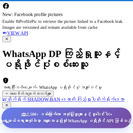
New: Facebook profile pictures
Enable fbProfilePic to retrieve the picture linked to a Facebook leak.
Images are versioned and remain available from cache.
VIEW API
WhatsApp DP ကြည့်ရှုသူနှင့်
ပရိုဖိုင်ပုံစစ်ဆေးသူ
အရေးကြီးသတိပေးချက်- WhatsApp ပရိုဖိုင်ပုံ အကျုံးဝင်မှု
အသေးစိတ်အချက်အလက်များ
တိုက်ရိုက် SHADOW-BAN ဒေတာကို ကြည့်ရှုပါ
တိုက်ရိုက်ဒေတာ
•
2,500+ ဝမ်းမြောက်သော အသုံးပြုသူများနှင့် ပူးပေါင်းပါ!
ရွေးချယ်စရာအားလုံးထဲမှာ အစျေးအနည်းဆုံး WhatsApp ပရိုဖိုင် API ဖြစ်သည