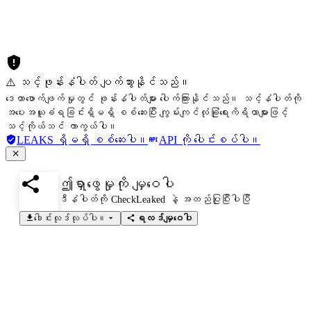
⚠️ သင့်ဖုန်းနံပါတ် ပျက်သွားနိုင်သည်။
ဒေတာဖောက်ဖျက်မှုတွင် ဖုန်းနံပါတ်များ ပေါက်ကြားနိုင်သည်။ သင့်နံပါတ်ကို
အပေးအယူခံရခြင်းရှိမရှိ စစ်ဆေးပြီး ကျွမ်းကျင်လုံခြုံရေးကိရိယာများဖြင့်
သင့်ကိုယ်သင် ကာကွယ်ပါ။
LEAKS ရှိမရှိ စစ်ဆေးပါ။
API ကို ပေါင်းစပ်ပါ။
ဤရှာဖွေမှုကို မျှဝေပါ
ဒီနံပါတ်ကို CheckLeaked နဲ့ အတည်ပြုပြီးပါပြီ
ဒေါင်းလုဒ်လုပ်ပါ။
ရလဒ်မျှဝေပါ