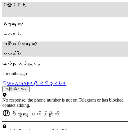
အကြောင်းအရာ
--
စီးပွားရေးလား?
မဟုတ်ပါ
အကြီးစားစီးပွားရေးလား?
မဟုတ်ပါ
နောက်ဆုံး ထပ်တူကျမှု
2 months ago
WHATSAPP ကို ဆက်သွယ်ပါ။
အကြမ်းဒေတာ
No response, the phone number is not on Telegram or has blocked
contact adding.
စီးပွားရေး ဝက်ဘ်ဆိုက်