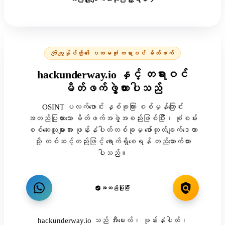
ကျွန်ုပ်တို့၏ ပထမဆုံး တရားဝင် မိတ်ဖက်
hackunderway.io နှင့် တရားဝင်
မိတ်ဖက်ဖွဲ့ထားပါသည်
OSINT ပလက်ဖောင်း နှစ်ခုကြား စစ်မှန်ကြောင်း
အတည်ပြုထားသော မိတ်ဖက်အဖွဲ့အစည်းဖြစ်ပြီး၊ စုံစမ်း
စစ်ဆေးသူများအား ဖုန်းနံပါတ်တစ်ခုမှ ဖော်ထုတ်ချက်ဒေတာ
သို့ တစ်ဆင့်တည်းဖြင့် ရောက်ရှိစေရန် တည်ဆောက်ထား
ပါသည်။
အတည်ပြုပြီး
hackunderway.io သည် အီးမေးလ်၊ ဖုန်းနံပါတ်၊