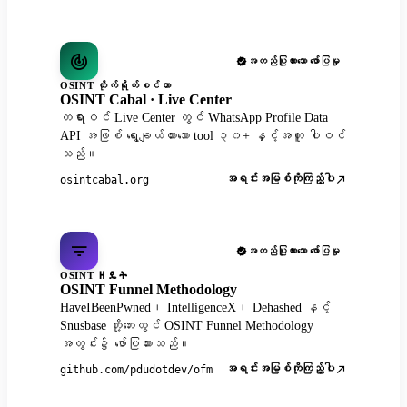
အတည်ပြုထားသော ဖော်ပြမှု
OSINT တိုက်ရိုက်စင်တာ
OSINT Cabal · Live Center
တရားဝင် Live Center တွင် WhatsApp Profile Data
API အဖြစ် ရွေးချယ်ထားသော tool ၃၀+ နှင့်အတူ ပါဝင်
သည်။
အရင်းအမြစ်ကိုကြည့်ပါ
osintcabal.org
အတည်ပြုထားသော ဖော်ပြမှု
OSINT ዘዴት
OSINT Funnel Methodology
HaveIBeenPwned၊ IntelligenceX၊ Dehashed နှင့်
Snusbase တို့ဘေးတွင် OSINT Funnel Methodology
အတွင်း၌ ဖော်ပြထားသည်။
အရင်းအမြစ်ကိုကြည့်ပါ
github.com/pdudotdev/ofm