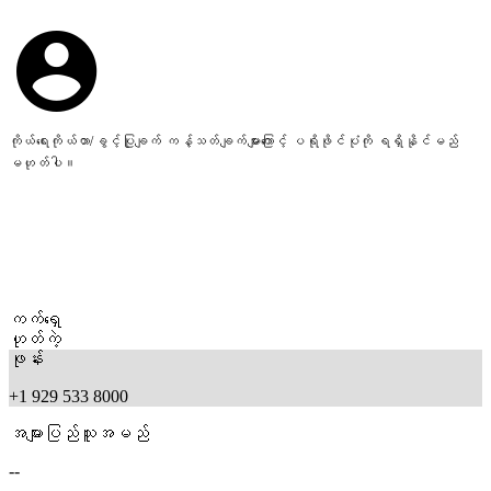
ကိုယ်ရေးကိုယ်တာ/ခွင့်ပြုချက် ကန့်သတ်ချက်များကြောင့် ပရိုဖိုင်ပုံကို ရရှိနိုင်မည်
မဟုတ်ပါ။
ကက်ရှေ
ဟုတ်ကဲ့
ဖုန်း
+1 929 533 8000
အများပြည်သူအမည်
--