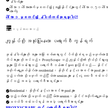
နံပါတ်များ
ဒေါ်လာ ၁ ဒေါ်လာအောက်မှစတင်၍ (အချို့နိုင်ငံများတွင် ဒေါ်လာ ၀.၅၀ ဒေါ်လ
အောက်)
ဒေါ်လာ ၁ မှစတင်၍ နံပါတ်တစ်ခုရယူပါ
စပွန်ဆာပေးထားသည်
ကျွန်ုပ်တို့ အသုံးပြုနေသော ပရောက်စီ ကွန်ရက်
ဖုန်းနံပါတ်များကို အများအပြား စစ်ဆေးရာတွင် ပိတ်ဆို့ခံရမည်မဟုတ်သော I
လိပ်စာများ လိုအပ်သည်။ ProxyScrape သည် ကျွန်ုပ်တို့၏ ကိုယ်ပိုင်ရှာဖွေ
မှုများ ဖြတ်သန်းသွားသည့် ပရောက်စီ ဝန်ဆောင်မှုပေးသူဖြစ်သည် — နိုင်ငံ
အလိုက် ရွေးချယ်နိုင်သော residential၊ မိုဘိုင်းနှင့် ဒေတာစင်တာ pool များ
လှည့်ပတ်သော သို့မဟုတ် တည်ငြိမ်သော session များနှင့် ငွေမပေးမီ စမ်းသပ်
နိုင်သည့် အခမဲ့ ပရောက်စီစာရင်းများ။
Residential၊ မိုဘိုင်းနှင့် ဒေတာစင်တာ pool များ
လှည့်ပတ်သော သို့မဟုတ် တည်ငြိမ်သော session၊ နိုင်ငံအလိုက် ရွေးချယ်မှ
မဝယ်မီ စမ်းသပ်ရန် အခမဲ့ ပရောက်စီစာရင်းများ
PROXYSCRAPE တွင် ပရောက်စီ ရယူပါ