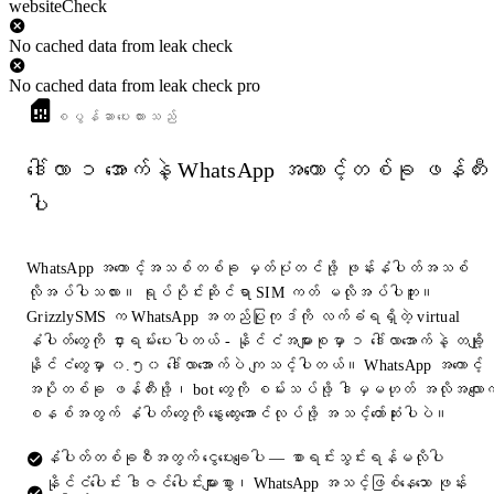
websiteCheck
No cached data from leak check
No cached data from leak check pro
စပွန်ဆာပေးထားသည်
ဒေါ်လာ ၁ အောက်နဲ့ WhatsApp အကောင့်တစ်ခု ဖန်တီး
ပါ
WhatsApp အကောင့်အသစ်တစ်ခု မှတ်ပုံတင်ဖို့ ဖုန်းနံပါတ်အသစ်
လိုအပ်ပါသလား။ ရုပ်ပိုင်းဆိုင်ရာ SIM ကတ် မလိုအပ်ပါဘူး။
GrizzlySMS က WhatsApp အတည်ပြုကုဒ်ကို လက်ခံရရှိတဲ့ virtual
နံပါတ်တွေကို ငှားရမ်းပေးပါတယ် - နိုင်ငံအများစုမှာ ၁ ဒေါ်လာအောက်နဲ့ တချို့
နိုင်ငံတွေမှာ ၀.၅၀ ဒေါ်လာအောက်ပဲ ကျသင့်ပါတယ်။ WhatsApp အကောင့်
အပိုတစ်ခု ဖန်တီးဖို့၊ bot တွေကို စမ်းသပ်ဖို့ ဒါမှမဟုတ် အလိုအလျောက
စနစ်အတွက် နံပါတ်တွေကို နွေးထွေးအောင်လုပ်ဖို့ အသင့်တော်ဆုံးပါပဲ။
နံပါတ်တစ်ခုစီအတွက် ငွေပေးချေပါ — စာရင်းသွင်းရန်မလိုပါ
နိုင်ငံပေါင်း ဒါဇင်ပေါင်းများစွာ၊ WhatsApp အသင့်ဖြစ်နေသော ဖုန်း