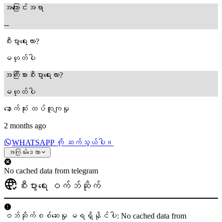
အကြောင်းအရာ
--
စီးပွားရေးလား?
မဟုတ်ပါ
အကြီးစားစီးပွားရေးလား?
မဟုတ်ပါ
နောက်ဆုံး ထပ်တူကျမှု
2 months ago
WHATSAPP ကို ဆက်သွယ်ပါ။
အကြမ်းဒေတာ
No cached data from telegram
စီးပွားရေး ဝက်ဘ်ဆိုက်
ဝဘ်ဆိုက်စစ်ဆေးမှု မရရှိနိုင်ပါ: No cached data from