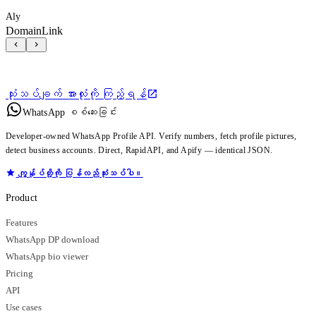
Aly
DomainLink
သုံးသပ်ချက် အားလုံးကို ကြည့်ရန်
WhatsApp စစ်ဆေးခြင်း
Developer-owned WhatsApp Profile API. Verify numbers, fetch profile pictures,
detect business accounts. Direct, RapidAPI, and Apify — identical JSON.
ကျွန်ုပ်တို့ကို ပြန်လည်သုံးသပ်ပါ။
Product
Features
WhatsApp DP download
WhatsApp bio viewer
Pricing
API
Use cases