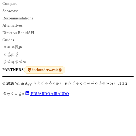
Compare
Showcase
Recommendations
Alternatives
Direct vs RapidAPI
Guides
အမေးအဖြေများ
စည်းမျဥ်း
ကိုယ်ရေးကိုယ်တာ
hackunderway.io
PARTNERS
© 2026 WhatsApp မိုဘိုင်းစစ်ဆေးမှု။ မူပိုင်ခွင့်ကိုလက်ဝယ်ထားသည်။
v1.3.2
တီထွင်သည်။
EDUARDO AIRAUDO