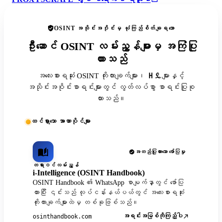
OSINT အသိုင်းအဝိုင်းမှ ယုံကြည်စိတ်ချရသော
ဦးဆောင် OSINT လမ်းညွှန်များမှ အကြံပြု
ထားသည်
အလေးစားရဆုံး OSINT ကိုးကားချက်များ၊ ዘዴများနှင့်
အသိုင်းအဝိုင်းစာရင်းများတွင် လွတ်လပ်စွာ စာရင်းပြုစု
ထားသည်။
ထင်ရှားသော အာဏာပိုင်များ
အတည်ပြုထားသော ဖော်ပြမှု
တရားဝင်လမ်းညွှန်
i-Intelligence (OSINT Handbook)
OSINT Handbook ၏ WhatsApp စာမျက်နှာတွင် ဖော်ပြ
ထားပြီး ၎င်းသည် လုပ်ငန်းနယ်ပယ်တွင် အလေးစားရဆုံး
ကိုးကားချက်များထဲမှ တစ်ခုဖြစ်သည်။
အရင်းအမြစ်ကိုကြည့်ပါ
osinthandbook.com