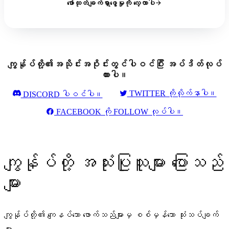
ဖော်ထုတ်ချက်ရှာဖွေမှုကို လေ့လာပါ
ကျွန်ုပ်တို့၏အသိုင်းအဝိုင်းတွင်ပါဝင်ပြီး အပ်ဒိတ်လုပ်
ထားပါ။
TWITTER ကိုလိုက်နာပါ။
DISCORD ပါဝင်ပါ။
FACEBOOK ကို FOLLOW လုပ်ပါ။
ကျွန်ုပ်တို့ အသုံးပြုသူများ ပြောသည်
များ
ကျွန်ုပ်တို့၏ ကျေနပ်သော ဖောက်သည်များမှ စစ်မှန်သော သုံးသပ်ချက်