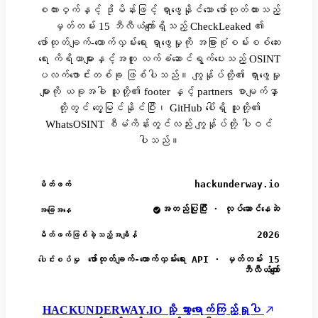
စကားဝှက်နှင့် ဒိုမိန်းဖြင့် ရှာဖွေနိုင်သော ဖော်ထုတ်ထားသည့်
မှတ်တမ်း 15 ဘီလီယံကျော်ရှိသည့် CheckLeaked ၏
ဖော်ထုတ်ချက်-ထောက်လှမ်းရေး ရှာဖွေမှုကို အခြားစုံစမ်းစစ်ဆေး
ရေး ကိရိယာများနှင့်အတူ လက်ခံဆောင်ရွက်ပေးသည့် OSINT
ပလက်ဖောင်းတစ်ခု ဖြစ်ပါသည်။ ကျွန်ုပ်တို့၏ ရှာဖွေမှု
များကို ယခုအခါ သူတို့၏ footer နှင့် partners စာမျက်နှာ
တို့တွင် တွေ့မြင်နိုင်ပြီး၊ GitHub ပေါ်ရှိ သူတို့၏
WhatsOSINT စီမံကိန်းတွင်လည်း ကျွန်ုပ်တို့ ပါဝင်
ပါသည်။
hackunderway.io
မိတ်ဖက်
အတည်ပြုပြီး · လုပ်ဆောင်နေဆဲ
အခြေအနေ
2026
မိတ်ဖက်ဖြစ်ခဲ့သည့်အချိန်
ဖော်ထုတ်ချက်-ထောက်လှမ်းရေး API · မှတ်တမ်း 15
ပေါင်းစပ်မှု
ဘီလီယံကျော်
HACKUNDERWAY.IO သို့ သွားရောက်ကြည့်ရှုပါ