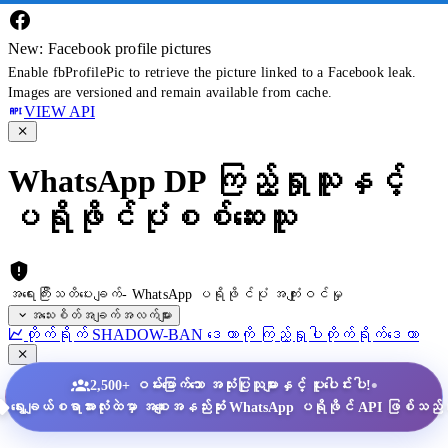
New: Facebook profile pictures
Enable fbProfilePic to retrieve the picture linked to a Facebook leak.
Images are versioned and remain available from cache.
VIEW API
WhatsApp DP ကြည့်ရှုသူနှင့်
ပရိုဖိုင်ပုံစစ်ဆေးသူ
အရေးကြီးသတိပေးချက်- WhatsApp ပရိုဖိုင်ပုံ အကျုံးဝင်မှု
အသေးစိတ်အချက်အလက်များ
တိုက်ရိုက် SHADOW-BAN ဒေတာကို ကြည့်ရှုပါ
တိုက်ရိုက်ဒေတာ
•
2,500+ ဝမ်းမြောက်သော အသုံးပြုသူများနှင့် ပူးပေါင်းပါ!
ရွေးချယ်စရာအားလုံးထဲမှာ အစျေးအနည်းဆုံး WhatsApp ပရိုဖိုင် API ဖြစ်သည