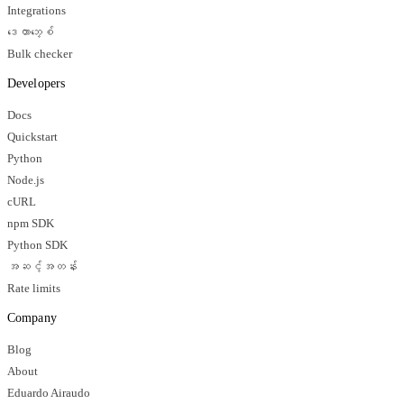
Integrations
ဒေတာဘေ့စ်
Bulk checker
Developers
Docs
Quickstart
Python
Node.js
cURL
npm SDK
Python SDK
အဆင့်အတန်း
Rate limits
Company
Blog
About
Eduardo Airaudo