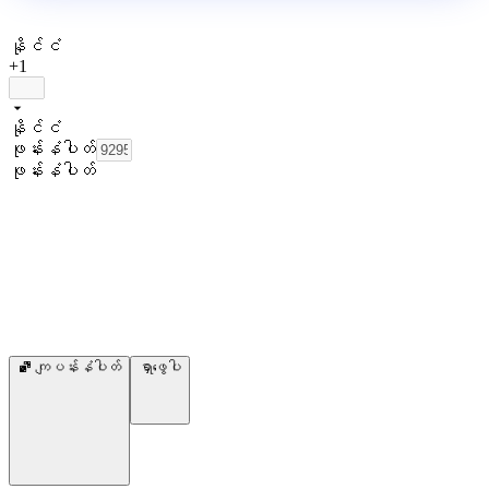
နိုင်ငံ
+1
နိုင်ငံ
ဖုန်းနံပါတ်
ဖုန်းနံပါတ်
ကျပန်းနံပါတ်
ရှာဖွေပါ