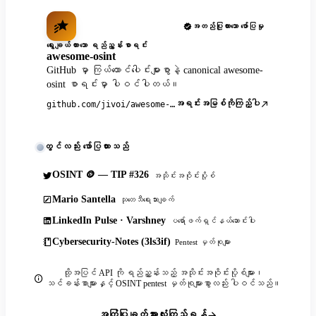
အတည်ပြုထားသော ဖော်ပြမှု
ရွေးချယ်ထားသော ရည်ညွှန်းစာရင်း
awesome-osint
GitHub မှာ ကြယ်ထောင်ပေါင်းများစွာနဲ့ canonical awesome-
osint စာရင်းမှာ ပါဝင်ပါတယ်။
အရင်းအမြစ်ကိုကြည့်ပါ
github.com/jivoi/awesome-osint
တွင်လည်း ဖော်ပြထားသည်
OSINT 🪙 — TIP #326
အသိုင်းအဝိုင်းပို့စ်
Mario Santella
သုတေသီရေးသားချက်
LinkedIn Pulse · Varshney
ပရော်ဖက်ရှင်နယ်ဆောင်းပါး
Cybersecurity-Notes (3ls3if)
Pentest မှတ်စုများ
ထို့အပြင် API ကို ရည်ညွှန်းသည့် အသိုင်းအဝိုင်းပို့စ်များ၊
သင်ခန်းစာများနှင့် OSINT pentest မှတ်စုများစွာလည်း ပါဝင်သည်။
အကြံပြုချက်အားလုံးကြည့်ရန်