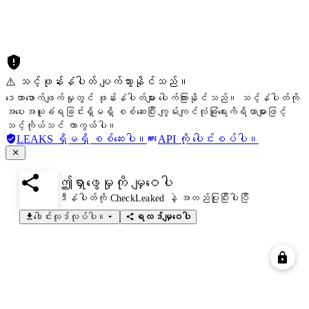
⚠️ သင့်ဖုန်းနံပါတ် ပျက်သွားနိုင်သည်။
ဒေတာဖောက်ဖျက်မှုတွင် ဖုန်းနံပါတ်များ ပေါက်ကြားနိုင်သည်။ သင့်နံပါတ်ကို
အပေးအယူခံရခြင်းရှိမရှိ စစ်ဆေးပြီး ကျွမ်းကျင်လုံခြုံရေးကိရိယာများဖြင့်
သင့်ကိုယ်သင် ကာကွယ်ပါ။
LEAKS ရှိမရှိ စစ်ဆေးပါ။
API ကို ပေါင်းစပ်ပါ။
ဤရှာဖွေမှုကို မျှဝေပါ
ဒီနံပါတ်ကို CheckLeaked နဲ့ အတည်ပြုပြီးပါပြီ
ဒေါင်းလုဒ်လုပ်ပါ။
ရလဒ်မျှဝေပါ