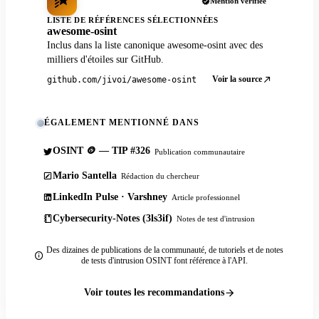
Mention vérifiée
LISTE DE RÉFÉRENCES SÉLECTIONNÉES
awesome-osint
Inclus dans la liste canonique awesome-osint avec des
milliers d'étoiles sur GitHub.
Voir la source
github.com/jivoi/awesome-osint
ÉGALEMENT MENTIONNÉ DANS
OSINT 🪙 — TIP #326
Publication communautaire
Mario Santella
Rédaction du chercheur
LinkedIn Pulse · Varshney
Article professionnel
Cybersecurity-Notes (3ls3if)
Notes de test d'intrusion
Des dizaines de publications de la communauté, de tutoriels et de notes
de tests d'intrusion OSINT font référence à l'API.
Voir toutes les recommandations