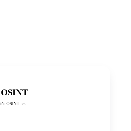
s OSINT
utés OSINT les