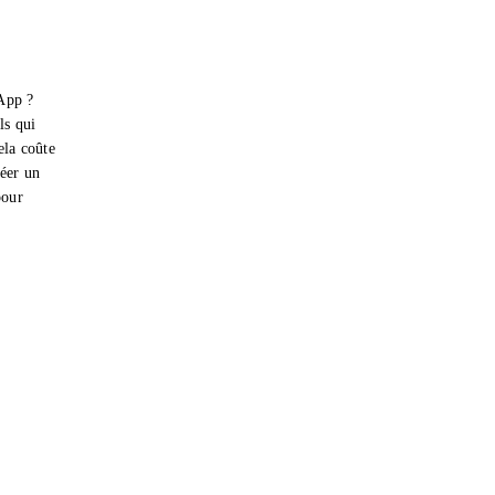
App ?
ls qui
ela coûte
réer un
pour