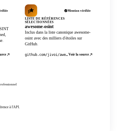
rifiée
Mention vérifiée
LISTE DE RÉFÉRENCES
SÉLECTIONNÉES
awesome-osint
OSINT
Inclus dans la liste canonique awesome-
ned,
osint avec des milliers d'étoiles sur
se.
GitHub.
ource
Voir la source
github.com/jivoi/awesome-osint
professionnel
érence à l'API.