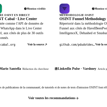
Mention vérifiée
Mention vé
RE OSINT EN DIRECT
MÉTHODOLOGIE OSINT
T Cabal · Live Center
OSINT Funnel Methodology
ntée comme l'API de données de
Répertorié dans la méthodologie 
l WhatsApp dans le Live Center
Funnel aux côtés de HaveIBeenPw
el, aux côtés de plus de 30 outils
IntelligenceX, Dehashed et Snusba
ionnés.
Voir la source
Voir la s
tcabal.org
github.com/pdudotdev/ofm
Mario Santella
LinkedIn Pulse · Varshney
Rédaction du chercheur
Article 
s de publications de la communauté, de tutoriels et de notes de tests d'intrusion OSINT font réf
Voir toutes les recommandations