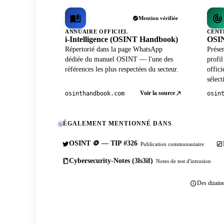
Mention vérifiée
ANNUAIRE OFFICIEL
CENT
i-Intelligence (OSINT Handbook)
OSIN
Répertorié dans la page WhatsApp
Prése
dédiée du manuel OSINT — l'une des
profi
références les plus respectées du secteur.
offici
sélect
Voir la source
osinthandbook.com
osin
ÉGALEMENT MENTIONNÉ DANS
OSINT 🪙 — TIP #326
Publication communautaire
Cybersecurity-Notes (3ls3if)
Notes de test d'intrusion
Des dizaine