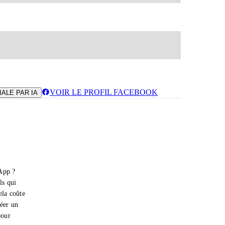
VOIR LE PROFIL FACEBOOK
ALE PAR IA
App ?
ls qui
ela coûte
réer un
pour