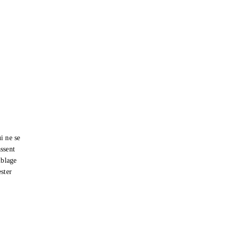
i ne se
ssent
iblage
ester