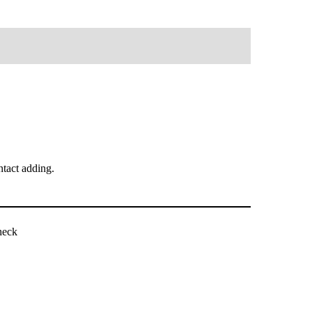
tact adding.
heck