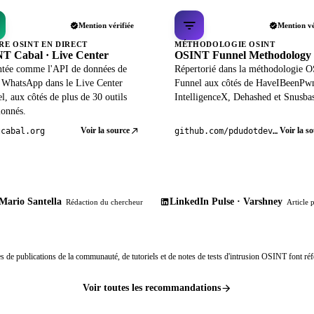
Mention vérifiée
Mention vé
RE OSINT EN DIRECT
MÉTHODOLOGIE OSINT
T Cabal · Live Center
OSINT Funnel Methodology
ntée comme l'API de données de
Répertorié dans la méthodologie 
l WhatsApp dans le Live Center
Funnel aux côtés de HaveIBeenPw
el, aux côtés de plus de 30 outils
IntelligenceX, Dehashed et Snusba
ionnés.
Voir la source
Voir la s
tcabal.org
github.com/pdudotdev/ofm
Mario Santella
LinkedIn Pulse · Varshney
Rédaction du chercheur
Article 
s de publications de la communauté, de tutoriels et de notes de tests d'intrusion OSINT font réf
Voir toutes les recommandations