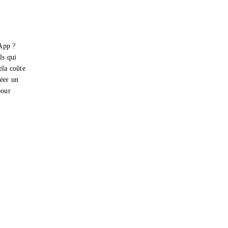
App ?
ls qui
ela coûte
réer un
pour