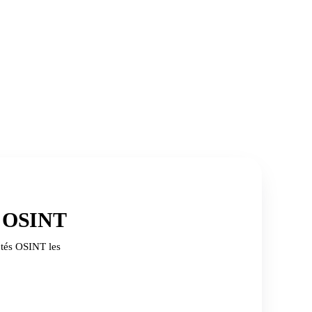
s OSINT
utés OSINT les