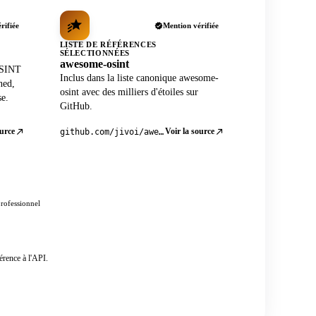
rifiée
Mention vérifiée
LISTE DE RÉFÉRENCES
SÉLECTIONNÉES
awesome-osint
OSINT
Inclus dans la liste canonique awesome-
ned,
osint avec des milliers d'étoiles sur
se.
GitHub.
ource
Voir la source
github.com/jivoi/awesome-osint
professionnel
érence à l'API.