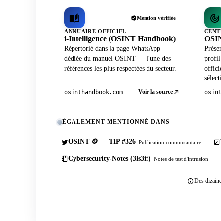
Mention vérifiée
ANNUAIRE OFFICIEL
CENT
i-Intelligence (OSINT Handbook)
OSIN
Répertorié dans la page WhatsApp
Prése
dédiée du manuel OSINT — l'une des
profi
références les plus respectées du secteur.
offici
sélect
Voir la source
osinthandbook.com
osin
ÉGALEMENT MENTIONNÉ DANS
OSINT 🪙 — TIP #326
Publication communautaire
Cybersecurity-Notes (3ls3if)
Notes de test d'intrusion
Des dizaine