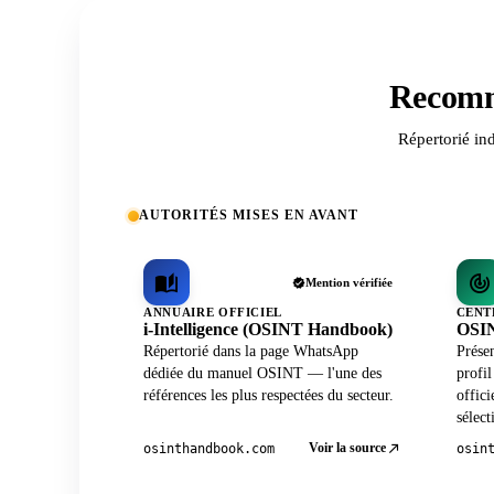
Recomm
Répertorié in
AUTORITÉS MISES EN AVANT
Mention vérifiée
ANNUAIRE OFFICIEL
CENT
i-Intelligence (OSINT Handbook)
OSIN
Répertorié dans la page WhatsApp
Prése
dédiée du manuel OSINT — l'une des
profi
références les plus respectées du secteur.
offici
sélect
Voir la source
osinthandbook.com
osin