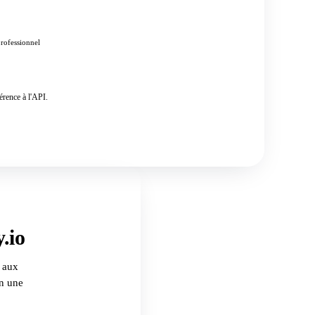
professionnel
érence à l'API.
.io
 aux
n une