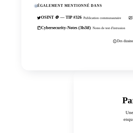
ÉGALEMENT MENTIONNÉ DANS
OSINT 🪙 — TIP #326
Publication communautaire
Cybersecurity-Notes (3ls3if)
Notes de test d'intrusion
Des dizaine
Pa
Une
enqu