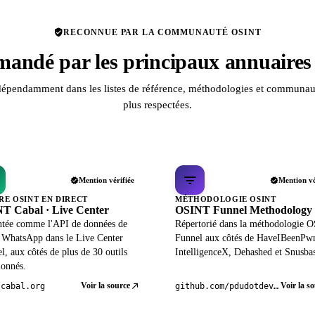
RECONNUE PAR LA COMMUNAUTÉ OSINT
andé par les principaux annuaire
dépendamment dans les listes de référence, méthodologies et communa
plus respectées.
Mention vérifiée
Mention vé
RE OSINT EN DIRECT
MÉTHODOLOGIE OSINT
T Cabal · Live Center
OSINT Funnel Methodology
ntée comme l'API de données de
Répertorié dans la méthodologie 
l WhatsApp dans le Live Center
Funnel aux côtés de HaveIBeenPw
el, aux côtés de plus de 30 outils
IntelligenceX, Dehashed et Snusba
ionnés.
Voir la source
Voir la s
tcabal.org
github.com/pdudotdev/ofm