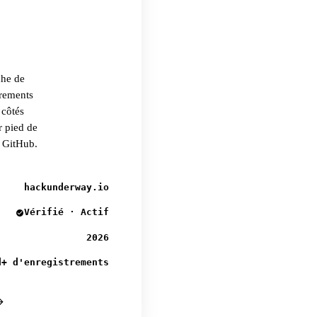
che de
trements
 côtés
r pied de
r GitHub.
hackunderway.io
Vérifié · Actif
2026
d+ d'enregistrements