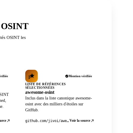
s OSINT
utés OSINT les
rifiée
Mention vérifiée
LISTE DE RÉFÉRENCES
SÉLECTIONNÉES
awesome-osint
OSINT
Inclus dans la liste canonique awesome-
ned,
osint avec des milliers d'étoiles sur
se.
GitHub.
ource
Voir la source
github.com/jivoi/awesome-osint