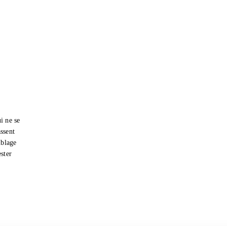
i ne se
ssent
iblage
ester