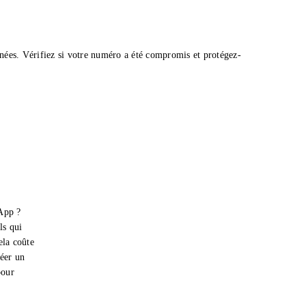
nées. Vérifiez si votre numéro a été compromis et protégez-
App ?
ls qui
ela coûte
réer un
pour