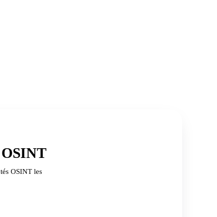
s OSINT
utés OSINT les