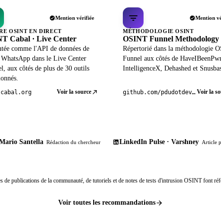
Mention vérifiée
Mention vé
RE OSINT EN DIRECT
MÉTHODOLOGIE OSINT
T Cabal · Live Center
OSINT Funnel Methodology
ntée comme l'API de données de
Répertorié dans la méthodologie 
l WhatsApp dans le Live Center
Funnel aux côtés de HaveIBeenPw
el, aux côtés de plus de 30 outils
IntelligenceX, Dehashed et Snusba
ionnés.
Voir la source
Voir la s
tcabal.org
github.com/pdudotdev/ofm
Mario Santella
LinkedIn Pulse · Varshney
Rédaction du chercheur
Article 
s de publications de la communauté, de tutoriels et de notes de tests d'intrusion OSINT font réf
Voir toutes les recommandations