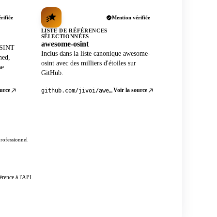
rifiée
Mention vérifiée
LISTE DE RÉFÉRENCES
SÉLECTIONNÉES
awesome-osint
OSINT
Inclus dans la liste canonique awesome-
ned,
osint avec des milliers d'étoiles sur
se.
GitHub.
ource
Voir la source
github.com/jivoi/awesome-osint
professionnel
érence à l'API.