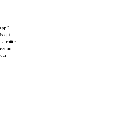
App ?
ls qui
ela coûte
réer un
pour