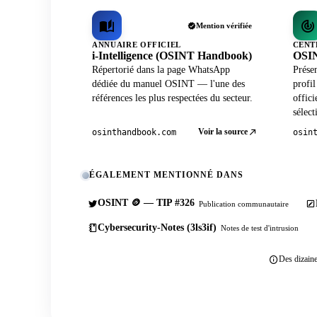
Mention vérifiée
ANNUAIRE OFFICIEL
CENT
i-Intelligence (OSINT Handbook)
OSIN
Répertorié dans la page WhatsApp
Prése
dédiée du manuel OSINT — l'une des
profi
références les plus respectées du secteur.
offici
sélect
Voir la source
osinthandbook.com
osin
ÉGALEMENT MENTIONNÉ DANS
OSINT 🪙 — TIP #326
Publication communautaire
Cybersecurity-Notes (3ls3if)
Notes de test d'intrusion
Des dizaine