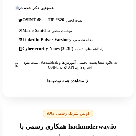
همچنین ذکر شده در
OSINT 🪙 — TIP #326
پست انجمن
Mario Santella
نوشته‌ی محقق
LinkedIn Pulse · Varshney
مقاله تخصصی
Cybersecurity-Notes (3ls3if)
یادداشت‌های پنتست
به علاوه ده‌ها پست انجمنی، آموزش‌ها و یادداشت‌های تست نفوذ
OSINT که به API اشاره دارند.
مشاهده همه توصیه‌ها
اولین شریک رسمی ما
همکاری رسمی با hackunderway.io