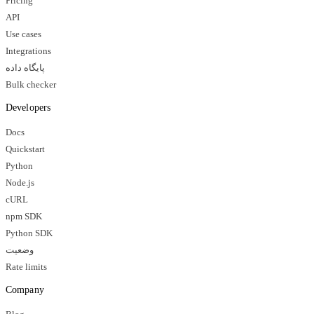
Pricing
API
Use cases
Integrations
پایگاه داده
Bulk checker
Developers
Docs
Quickstart
Python
Node.js
cURL
npm SDK
Python SDK
وضعیت
Rate limits
Company