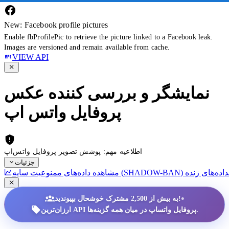
New: Facebook profile pictures
Enable fbProfilePic to retrieve the picture linked to a Facebook leak.
Images are versioned and remain available from cache.
VIEW API
نمایشگر و بررسی کننده عکس
پروفایل واتس اپ
اطلاعیه مهم: پوشش تصویر پروفایل واتس‌اپ
جزئیات
داده‌های زنده
•
به بیش از 2,500 مشترک خوشحال بپیوندید!
ارزان‌ترین API پروفایل واتساپ در میان همه گزینه‌ها.