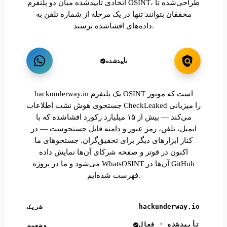
اتحادی تأییدشده میان دو پلتفرم OSINT، طراحی‌شده تا
محققان بتوانند تنها در یک مرحله از شماره تلفن به
داده‌های افشاشده برسند.
تأییدشده
hackunderway.io یک پلتفرم OSINT است که موتور
جستجوی هوش نشت اطلاعات CheckLeaked را میزبانی
می‌کند — بیش از ۱۵ میلیارد رکورد افشاشده که با
ایمیل، تلفن، رمز عبور و دامنه قابل جستجوست — در
کنار ابزارهای دیگر برای تحقیق‌گران. جستجوهای ما
اکنون در فوتر و صفحه شرکای آن‌ها نمایش داده
می‌شود و ما در پروژه WhatsOSINT آن‌ها در GitHub
فهرست شده‌ایم.
hackunderway.io
شریک
تأییدشده · فعال
وضعیت