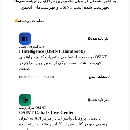
به طور مستقل در میان معتبرترین مراجع، روش‌شناسی‌ها
و فهرست‌های انجمن OSINT فهرست شده است.
مقامات برجسته
ذکر تأیید شده
دایرکتوری رسمی
i-Intelligence (OSINT Handbook)
در صفحه اختصاصی واتس‌اپ کتابچه راهنمای OSINT
فهرست شده است - یکی از معتبرترین مراجع در
صنعت.
مشاهده منبع
osinthandbook.com
ذکر تأیید شده
مرکز زنده OSINT
OSINT Cabal · Live Center
به عنوان API داده‌های پروفایل واتس‌اپ در مرکز
رسمی لایو در کنار بیش از 30 ابزار منتخب ارائه شده
است.