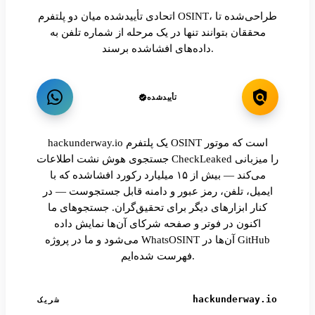
اتحادی تأییدشده میان دو پلتفرم OSINT، طراحی‌شده تا
محققان بتوانند تنها در یک مرحله از شماره تلفن به
داده‌های افشاشده برسند.
تأییدشده
hackunderway.io یک پلتفرم OSINT است که موتور
جستجوی هوش نشت اطلاعات CheckLeaked را میزبانی
می‌کند — بیش از ۱۵ میلیارد رکورد افشاشده که با
ایمیل، تلفن، رمز عبور و دامنه قابل جستجوست — در
کنار ابزارهای دیگر برای تحقیق‌گران. جستجوهای ما
اکنون در فوتر و صفحه شرکای آن‌ها نمایش داده
می‌شود و ما در پروژه WhatsOSINT آن‌ها در GitHub
فهرست شده‌ایم.
hackunderway.io
شریک