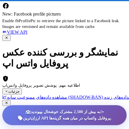
New: Facebook profile pictures
Enable fbProfilePic to retrieve the picture linked to a Facebook leak.
Images are versioned and remain available from cache.
VIEW API
نمایشگر و بررسی کننده عکس
پروفایل واتس اپ
اطلاعیه مهم: پوشش تصویر پروفایل واتس‌اپ
جزئیات
داده‌های زنده
•
به بیش از 2,500 مشترک خوشحال بپیوندید!
ارزان‌ترین API پروفایل واتساپ در میان همه گزینه‌ها.