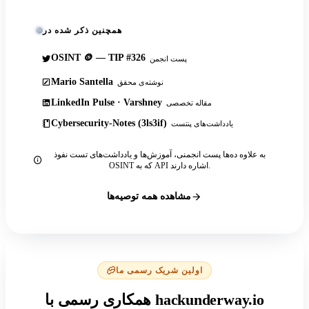
همچنین ذکر شده در
OSINT 🪙 — TIP #326
پست انجمن
Mario Santella
نوشته‌ی محقق
LinkedIn Pulse · Varshney
مقاله تخصصی
Cybersecurity-Notes (3ls3if)
یادداشت‌های پنتست
به علاوه ده‌ها پست انجمنی، آموزش‌ها و یادداشت‌های تست نفوذ
OSINT که به API اشاره دارند.
مشاهده همه توصیه‌ها
اولین شریک رسمی ما
همکاری رسمی با hackunderway.io