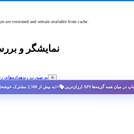
ges are versioned and remain available from cache.
نمایشگر و برر
مشاهده داده‌های ممنوعیت سایه (SHADOW-BAN) به صورت زنده
داده‌های زن
•
به بیش از 2,500 مشترک خوشحال بپیوندید!