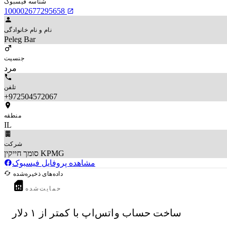
شناسه فیسبوک
100002677295658
نام و نام خانوادگی
Peleg Bar
جنسیت
مرد
تلفن
+972504572067
منطقه
IL
شرکت
סומך חייקין KPMG
مشاهده پروفایل فیسبوک
داده‌های ذخیره‌شده
حمایت‌شده
ساخت حساب واتس‌اپ با کمتر از ۱ دلار