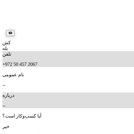
کش
بله
تلفن
+972 50 457 2067
نام عمومی
--
درباره
--
آیا کسب‌وکار است؟
خیر