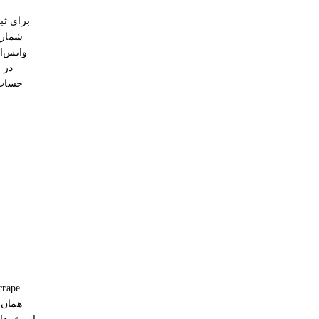
برای ثب
حساب 
همان 