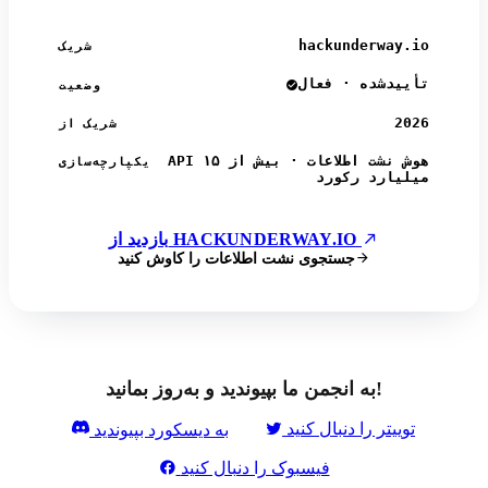
hackunderway.io
شریک
تأییدشده · فعال
وضعیت
2026
شریک از
API هوش نشت اطلاعات · بیش از ۱۵
یکپارچه‌سازی
میلیارد رکورد
بازدید از HACKUNDERWAY.IO
جستجوی نشت اطلاعات را کاوش کنید
به انجمن ما بپیوندید و به‌روز بمانید!
توییتر را دنبال کنید
به دیسکورد بپیوندید
فیسبوک را دنبال کنید