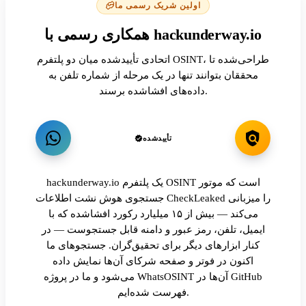
اولین شریک رسمی ما
همکاری رسمی با hackunderway.io
اتحادی تأییدشده میان دو پلتفرم OSINT، طراحی‌شده تا
محققان بتوانند تنها در یک مرحله از شماره تلفن به
داده‌های افشاشده برسند.
تأییدشده
hackunderway.io یک پلتفرم OSINT است که موتور
جستجوی هوش نشت اطلاعات CheckLeaked را میزبانی
می‌کند — بیش از ۱۵ میلیارد رکورد افشاشده که با
ایمیل، تلفن، رمز عبور و دامنه قابل جستجوست — در
کنار ابزارهای دیگر برای تحقیق‌گران. جستجوهای ما
اکنون در فوتر و صفحه شرکای آن‌ها نمایش داده
می‌شود و ما در پروژه WhatsOSINT آن‌ها در GitHub
فهرست شده‌ایم.