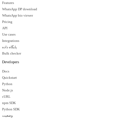
Features
WhatsApp DP download
WhatsApp bio viewer
Pricing
API
Use cases
Integrations
پایگاه داده
Bulk checker
Developers
Docs
Quickstart
Python
Node.js
cURL
npm SDK
Python SDK
وضعیت