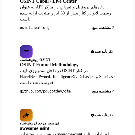
OSINT Cabal · Live Center
به عنوان API داده‌های پروفایل واتس‌اپ در مرکز
رسمی لایو در کنار بیش از 30 ابزار منتخب ارائه شده
است.
مشاهده منبع
osintcabal.org
ذکر تأیید شده
روش‌شناسی OSINT
OSINT Funnel Methodology
در داخل متدولوژی قیف OSINT در کنار
HaveIBeenPwned، IntelligenceX، Dehashed و Snusbase
فهرست شده است.
مشاهده منبع
github.com/pdudotdev/ofm
ذکر تأیید شده
فهرست مرجع گزینش‌شده
awesome-osint
در فهرست استاندارد awesome-osint با هزاران ستاره