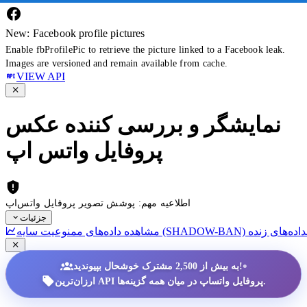
New: Facebook profile pictures
Enable fbProfilePic to retrieve the picture linked to a Facebook leak.
Images are versioned and remain available from cache.
VIEW API
نمایشگر و بررسی کننده عکس
پروفایل واتس اپ
اطلاعیه مهم: پوشش تصویر پروفایل واتس‌اپ
جزئیات
داده‌های زنده
•
به بیش از 2,500 مشترک خوشحال بپیوندید!
ارزان‌ترین API پروفایل واتساپ در میان همه گزینه‌ها.