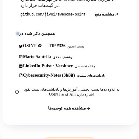
در گیت‌هاب قرار دارد.
مشاهده منبع
github.com/jivoi/awesome-osint
همچنین ذکر شده در
OSINT 🪙 — TIP #326
پست انجمن
Mario Santella
نوشته‌ی محقق
LinkedIn Pulse · Varshney
مقاله تخصصی
Cybersecurity-Notes (3ls3if)
یادداشت‌های پنتست
به علاوه ده‌ها پست انجمنی، آموزش‌ها و یادداشت‌های تست نفوذ
OSINT که به API اشاره دارند.
مشاهده همه توصیه‌ها