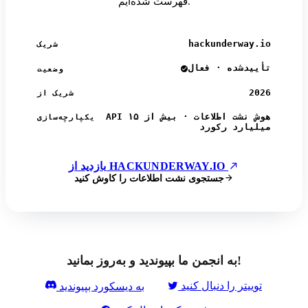
فهرست شده‌ایم.
hackunderway.io
شریک
تأییدشده · فعال
وضعیت
2026
شریک از
API هوش نشت اطلاعات · بیش از ۱۵
یکپارچه‌سازی
میلیارد رکورد
بازدید از HACKUNDERWAY.IO
جستجوی نشت اطلاعات را کاوش کنید
به انجمن ما بپیوندید و به‌روز بمانید!
توییتر را دنبال کنید
به دیسکورد بپیوندید