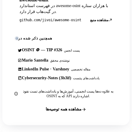
در فهرست استاندارد awesome-osint با هزاران ستاره
در گیت‌هاب قرار دارد.
مشاهده منبع
github.com/jivoi/awesome-osint
همچنین ذکر شده در
OSINT 🪙 — TIP #326
پست انجمن
Mario Santella
نوشته‌ی محقق
LinkedIn Pulse · Varshney
مقاله تخصصی
Cybersecurity-Notes (3ls3if)
یادداشت‌های پنتست
به علاوه ده‌ها پست انجمنی، آموزش‌ها و یادداشت‌های تست نفوذ
OSINT که به API اشاره دارند.
مشاهده همه توصیه‌ها