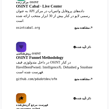
مرکز زنده OSINT
OSINT Cabal · Live Center
به عنوان API داده‌های پروفایل واتس‌اپ در مرکز
رسمی لایو در کنار بیش از 30 ابزار منتخب ارائه شده
است.
مشاهده منبع
osintcabal.org
ذکر تأیید شده
روش‌شناسی OSINT
OSINT Funnel Methodology
در داخل متدولوژی قیف OSINT در کنار
HaveIBeenPwned، IntelligenceX، Dehashed و Snusbase
فهرست شده است.
مشاهده منبع
github.com/pdudotdev/ofm
ذکر تأیید شده
فهرست مرجع گزینش‌شده
awesome-osint