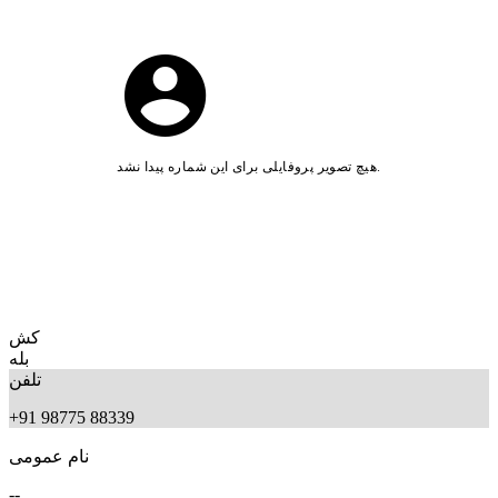
هیچ تصویر پروفایلی برای این شماره پیدا نشد.
کش
بله
تلفن
+91 98775 88339
نام عمومی
--