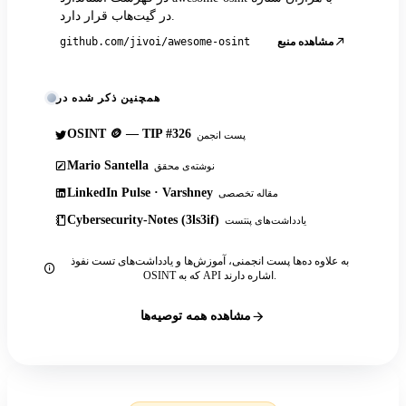
در گیت‌هاب قرار دارد.
مشاهده منبع
github.com/jivoi/awesome-osint
همچنین ذکر شده در
OSINT 🪙 — TIP #326
پست انجمن
Mario Santella
نوشته‌ی محقق
LinkedIn Pulse · Varshney
مقاله تخصصی
Cybersecurity-Notes (3ls3if)
یادداشت‌های پنتست
به علاوه ده‌ها پست انجمنی، آموزش‌ها و یادداشت‌های تست نفوذ
OSINT که به API اشاره دارند.
مشاهده همه توصیه‌ها