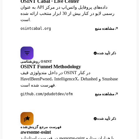
OSINT Cabal · Live Center
به عنوان API داده‌های پروفایل واتس‌اپ در مرکز
رسمی لایو در کنار بیش از 30 ابزار منتخب ارائه شده
است.
مشاهده منبع
osintcabal.org
ذکر تأیید شده
روش‌شناسی OSINT
OSINT Funnel Methodology
در داخل متدولوژی قیف OSINT در کنار
HaveIBeenPwned، IntelligenceX، Dehashed و Snusbase
فهرست شده است.
مشاهده منبع
github.com/pdudotdev/ofm
ذکر تأیید شده
فهرست مرجع گزینش‌شده
awesome-osint
در فهرست استاندارد awesome-osint با هزاران ستاره