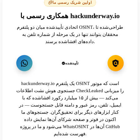
اولین شریک رسمی ما
همکاری رسمی با hackunderway.io
اتحادی تأییدشده میان دو پلتفرم OSINT، طراحی‌شده تا
محققان بتوانند تنها در یک مرحله از شماره تلفن به
داده‌های افشاشده برسند.
تأییدشده
hackunderway.io یک پلتفرم OSINT است که موتور
جستجوی هوش نشت اطلاعات CheckLeaked را میزبانی
می‌کند — بیش از ۱۵ میلیارد رکورد افشاشده که با
ایمیل، تلفن، رمز عبور و دامنه قابل جستجوست — در
کنار ابزارهای دیگر برای تحقیق‌گران. جستجوهای ما
اکنون در فوتر و صفحه شرکای آن‌ها نمایش داده
می‌شود و ما در پروژه WhatsOSINT آن‌ها در GitHub
فهرست شده‌ایم.