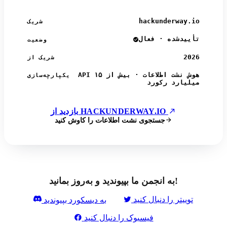
hackunderway.io
شریک
تأییدشده · فعال
وضعیت
2026
شریک از
API هوش نشت اطلاعات · بیش از ۱۵
یکپارچه‌سازی
میلیارد رکورد
بازدید از HACKUNDERWAY.IO
جستجوی نشت اطلاعات را کاوش کنید
به انجمن ما بپیوندید و به‌روز بمانید!
توییتر را دنبال کنید
به دیسکورد بپیوندید
فیسبوک را دنبال کنید