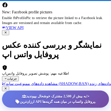
New: Facebook profile pictures
Enable fbProfilePic to retrieve the picture linked to a Facebook leak.
Images are versioned and remain available from cache.
VIEW API
نمایشگر و بررسی کننده عکس
پروفایل واتس اپ
اطلاعیه مهم: پوشش تصویر پروفایل واتس‌اپ
جزئیات
داده‌های زنده
•
به بیش از 2,500 مشترک خوشحال بپیوندید!
ارزان‌ترین API پروفایل واتساپ در میان همه گزینه‌ها.