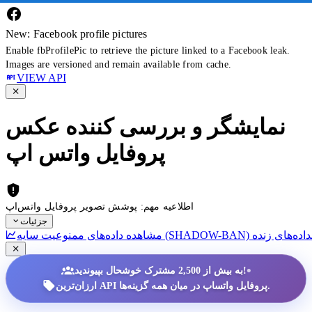
New: Facebook profile pictures
Enable fbProfilePic to retrieve the picture linked to a Facebook leak.
Images are versioned and remain available from cache.
VIEW API
نمایشگر و بررسی کننده عکس
پروفایل واتس اپ
اطلاعیه مهم: پوشش تصویر پروفایل واتس‌اپ
جزئیات
داده‌های زنده
•
به بیش از 2,500 مشترک خوشحال بپیوندید!
ارزان‌ترین API پروفایل واتساپ در میان همه گزینه‌ها.