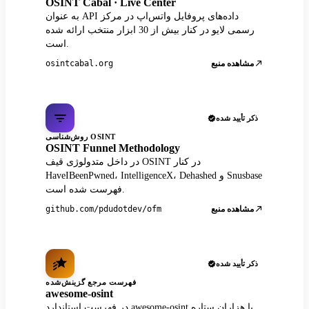
OSINT Cabal · Live Center
به عنوان API داده‌های پروفایل واتس‌اپ در مرکز
رسمی لایو در کنار بیش از 30 ابزار منتخب ارائه شده
است.
مشاهده منبع
osintcabal.org
ذکر تأیید شده
روش‌شناسی OSINT
OSINT Funnel Methodology
در داخل متدولوژی قیف OSINT در کنار
HaveIBeenPwned، IntelligenceX، Dehashed و Snusbase
فهرست شده است.
مشاهده منبع
github.com/pdudotdev/ofm
ذکر تأیید شده
فهرست مرجع گزینش‌شده
awesome-osint
در فهرست استاندارد awesome-osint با هزاران ستاره