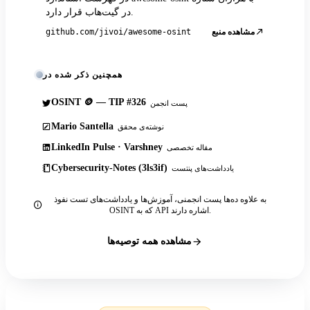
در گیت‌هاب قرار دارد.
مشاهده منبع
github.com/jivoi/awesome-osint
همچنین ذکر شده در
OSINT 🪙 — TIP #326
پست انجمن
Mario Santella
نوشته‌ی محقق
LinkedIn Pulse · Varshney
مقاله تخصصی
Cybersecurity-Notes (3ls3if)
یادداشت‌های پنتست
به علاوه ده‌ها پست انجمنی، آموزش‌ها و یادداشت‌های تست نفوذ
OSINT که به API اشاره دارند.
مشاهده همه توصیه‌ها