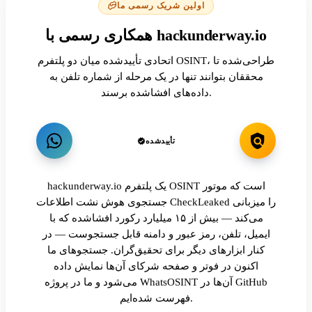
اولین شریک رسمی ما
همکاری رسمی با hackunderway.io
اتحادی تأییدشده میان دو پلتفرم OSINT، طراحی‌شده تا
محققان بتوانند تنها در یک مرحله از شماره تلفن به
داده‌های افشاشده برسند.
تأییدشده
hackunderway.io یک پلتفرم OSINT است که موتور
جستجوی هوش نشت اطلاعات CheckLeaked را میزبانی
می‌کند — بیش از ۱۵ میلیارد رکورد افشاشده که با
ایمیل، تلفن، رمز عبور و دامنه قابل جستجوست — در
کنار ابزارهای دیگر برای تحقیق‌گران. جستجوهای ما
اکنون در فوتر و صفحه شرکای آن‌ها نمایش داده
می‌شود و ما در پروژه WhatsOSINT آن‌ها در GitHub
فهرست شده‌ایم.