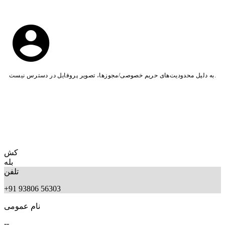
به دلیل محدودیت‌های حریم خصوصی/مجوزها، تصویر پروفایل در دسترس نیست.
کش
بله
تلفن
+91 93806 56303
نام عمومی
--