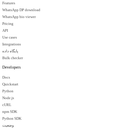
Features
WhatsApp DP download
WhatsApp bio viewer
Pricing
API
Use cases
Integrations
پایگاه داده
Bulk checker
Developers
Docs
Quickstart
Python
Node.js
cURL
npm SDK
Python SDK
وضعیت