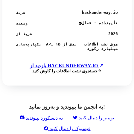
hackunderway.io
شریک
تأییدشده · فعال
وضعیت
2026
شریک از
API هوش نشت اطلاعات · بیش از ۱۵
یکپارچه‌سازی
میلیارد رکورد
بازدید از HACKUNDERWAY.IO
جستجوی نشت اطلاعات را کاوش کنید
به انجمن ما بپیوندید و به‌روز بمانید!
توییتر را دنبال کنید
به دیسکورد بپیوندید
فیسبوک را دنبال کنید