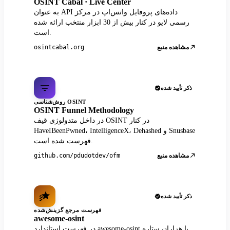
OSINT Cabal · Live Center
به عنوان API داده‌های پروفایل واتس‌اپ در مرکز
رسمی لایو در کنار بیش از 30 ابزار منتخب ارائه شده
است.
مشاهده منبع
osintcabal.org
ذکر تأیید شده
روش‌شناسی OSINT
OSINT Funnel Methodology
در داخل متدولوژی قیف OSINT در کنار
HaveIBeenPwned، IntelligenceX، Dehashed و Snusbase
فهرست شده است.
مشاهده منبع
github.com/pdudotdev/ofm
ذکر تأیید شده
فهرست مرجع گزینش‌شده
awesome-osint
در فهرست استاندارد awesome-osint با هزاران ستاره