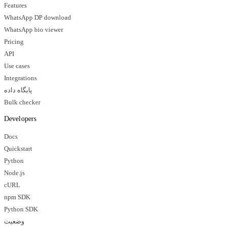
Features
WhatsApp DP download
WhatsApp bio viewer
Pricing
API
Use cases
Integrations
پایگاه داده
Bulk checker
Developers
Docs
Quickstart
Python
Node.js
cURL
npm SDK
Python SDK
وضعیت