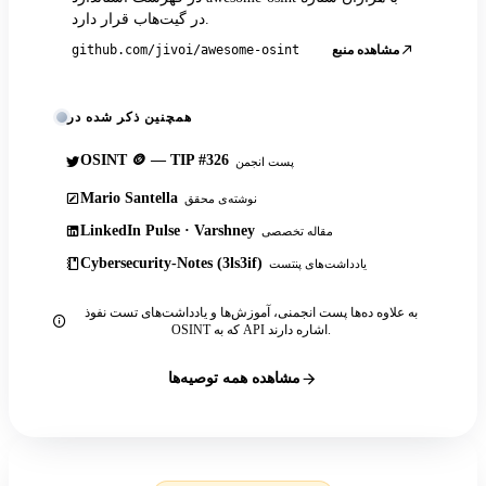
در گیت‌هاب قرار دارد.
مشاهده منبع
github.com/jivoi/awesome-osint
همچنین ذکر شده در
OSINT 🪙 — TIP #326
پست انجمن
Mario Santella
نوشته‌ی محقق
LinkedIn Pulse · Varshney
مقاله تخصصی
Cybersecurity-Notes (3ls3if)
یادداشت‌های پنتست
به علاوه ده‌ها پست انجمنی، آموزش‌ها و یادداشت‌های تست نفوذ
OSINT که به API اشاره دارند.
مشاهده همه توصیه‌ها