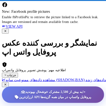
New: Facebook profile pictures
Enable fbProfilePic to retrieve the picture linked to a Facebook leak.
Images are versioned and remain available from cache.
VIEW API
نمایشگر و بررسی کننده عکس
پروفایل واتس اپ
اطلاعیه مهم: پوشش تصویر پروفایل واتس‌اپ
جزئیات
داده‌های زنده
•
به بیش از 2,500 مشترک خوشحال بپیوندید!
ارزان‌ترین API پروفایل واتساپ در میان همه گزینه‌ها.