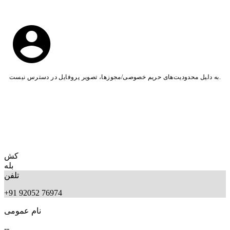
به دلیل محدودیت‌های حریم خصوصی/مجوزها، تصویر پروفایل در دسترس نیست.
کش
بله
تلفن
+91 92052 76974
نام عمومی
--