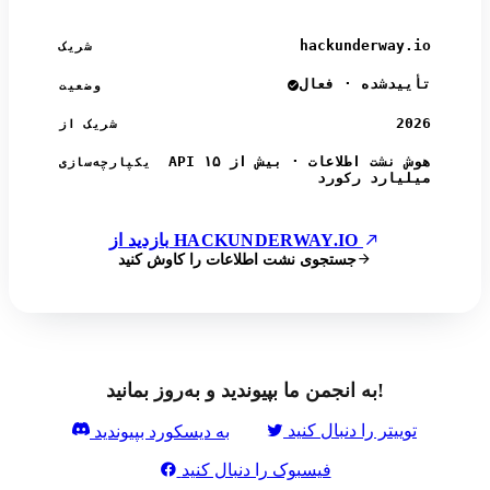
hackunderway.io
شریک
تأییدشده · فعال
وضعیت
2026
شریک از
API هوش نشت اطلاعات · بیش از ۱۵
یکپارچه‌سازی
میلیارد رکورد
بازدید از HACKUNDERWAY.IO
جستجوی نشت اطلاعات را کاوش کنید
به انجمن ما بپیوندید و به‌روز بمانید!
توییتر را دنبال کنید
به دیسکورد بپیوندید
فیسبوک را دنبال کنید