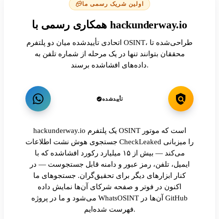
اولین شریک رسمی ما
همکاری رسمی با hackunderway.io
اتحادی تأییدشده میان دو پلتفرم OSINT، طراحی‌شده تا
محققان بتوانند تنها در یک مرحله از شماره تلفن به
داده‌های افشاشده برسند.
تأییدشده
hackunderway.io یک پلتفرم OSINT است که موتور
جستجوی هوش نشت اطلاعات CheckLeaked را میزبانی
می‌کند — بیش از ۱۵ میلیارد رکورد افشاشده که با
ایمیل، تلفن، رمز عبور و دامنه قابل جستجوست — در
کنار ابزارهای دیگر برای تحقیق‌گران. جستجوهای ما
اکنون در فوتر و صفحه شرکای آن‌ها نمایش داده
می‌شود و ما در پروژه WhatsOSINT آن‌ها در GitHub
فهرست شده‌ایم.